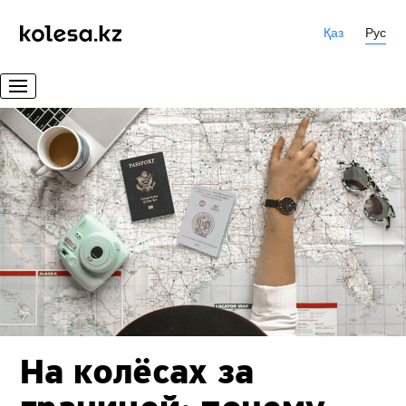
Қаз
Рус
На колёсах за