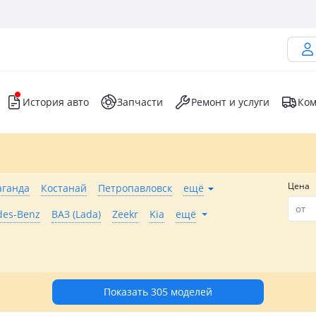
История авто
Запчасти
Ремонт и услуги
Ком
Цена
аганда
Костанай
Петропавловск
ещё
des-Benz
ВАЗ (Lada)
Zeekr
Kia
ещё
Показать 305 моделей