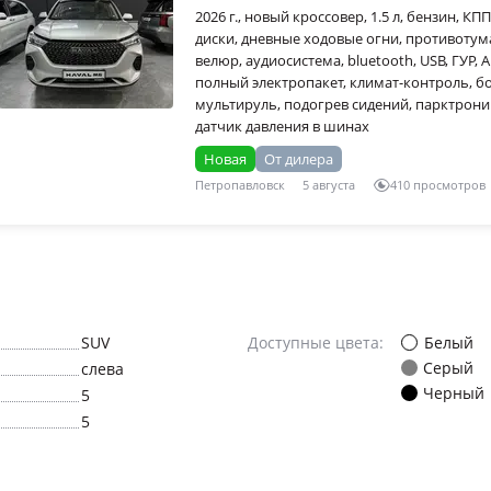
2026 г., новый кроссовер, 1.5 л, бензин, К
диски, дневные ходовые огни, противотума
велюр, аудиосистема, bluetooth, USB, ГУР, A
полный электропакет, климат-контроль, 
мультируль, подогрев сидений, парктроник
датчик давления в шинах
Новая
От дилера
Петропавловск
5 августа
410 просмотров
Белый
SUV
Доступные цвета:
Серый
слева
Черный
5
5