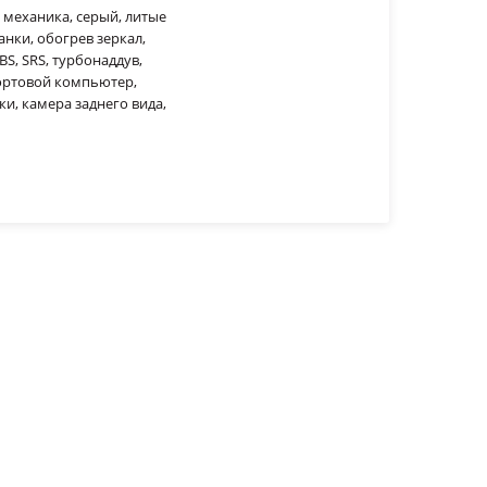
ПП механика, серый, литые
нки, обогрев зеркал,
BS, SRS, турбонаддув,
бортовой компьютер,
и, камера заднего вида,