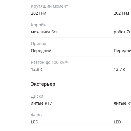
Крутящий момент
202 Н·м
202 Н·м
Коробка
механика 6ст.
робот 7с
Привод
Передний
Передн
Разгон до 100 км/ч
12.9 с
12.7 с
Экстерьер
Диски
литые R17
литые R
Фары
LED
LED