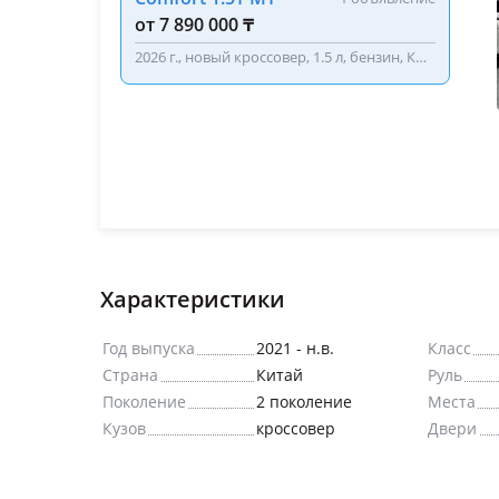
от 7 890 000 ₸
2026 г., новый кроссовер, 1.5 л, бензин, КПП
механика, серый, литые диски, дневные
ходовые огни, противотуманки, обогрев
зеркал, велюр, аудиосистема, bluetooth,
USB, ГУР, ABS, SRS, турбонаддув, полный
электропакет, климат-контроль, бортовой
компьютер, мультируль, подогрев
сидений, парктроники, камера заднего
вида, датчик давления в шинах
Характеристики
Год выпуска
2021 - н.в.
Класс
Страна
Китай
Руль
Поколение
2 поколение
Места
Кузов
кроссовер
Двери