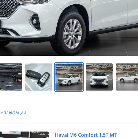
омплектации
Haval M6 Comfort 1.5T MT