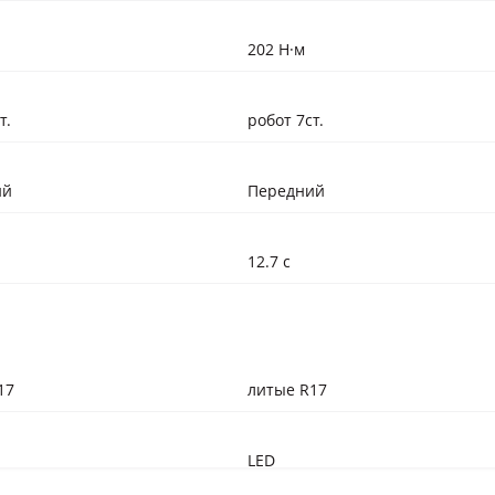
202 Н·м
т.
робот 7ст.
ий
Передний
12.7 с
17
литые R17
LED