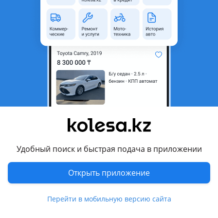
область
Состояние
Б/y
Комментарий продавца
Продам термо муфту на Range Rover Vogue, Sport 3.6D
Перевести
Другие объявления продавца
id18473218
Удобный поиск и быстрая подача в приложении
Запчасти
Открыть приложение
Автозапчасти
8
Перейти в мобильную версию сайта
Похожие объявления