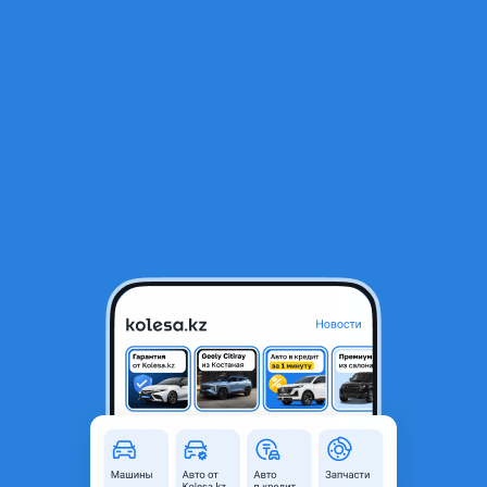
RU
Открыть приложение
1
/
3
Термо муфта на 3.6D
110 000 ₸
Город
Алматы, Алматинская