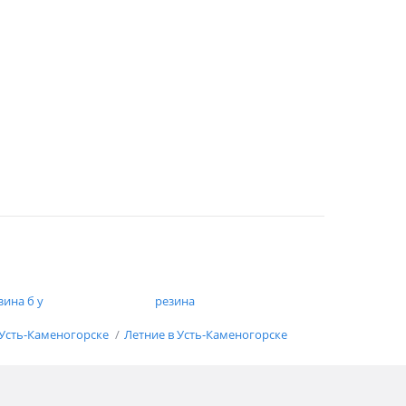
зина б у
резина
Усть-Каменогорске
Летние в Усть-Каменогорске