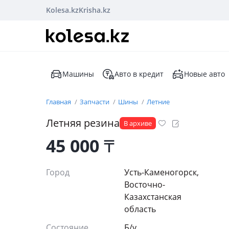
Kolesa.kz
Krisha.kz
Машины
Авто в кредит
Новые авто
Главная
Запчасти
Шины
Летние
Летняя резина
В архиве
45 000
₸
Город
Усть-Каменогорск,
Восточно-
Казахстанская
область
Состояние
Б/y