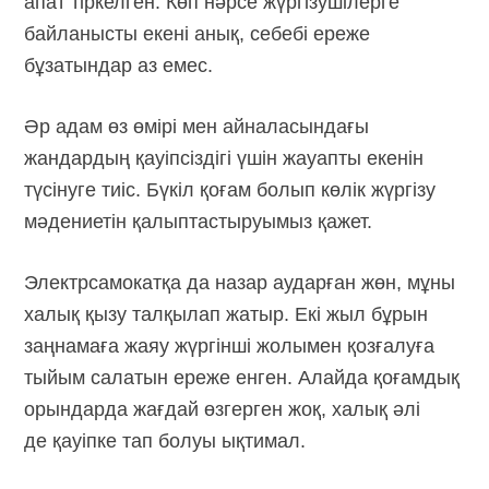
апат тіркелген. Көп нәрсе жүргізушілерге
байланысты екені анық, себебі ереже
бұзатындар аз емес.
Әр адам өз өмірі мен айналасындағы
жандардың қауіпсіздігі үшін жауапты екенін
түсінуге тиіс. Бүкіл қоғам болып көлік жүргізу
мәдениетін қалыптастыруымыз қажет.
Электрсамокатқа да назар аударған жөн, мұны
халық қызу талқылап жатыр. Екі жыл бұрын
заңнамаға жаяу жүргінші жолымен қозғалуға
тыйым салатын ереже енген. Алайда қоғамдық
орындарда жағдай өзгерген жоқ, халық әлі
де қауіпке тап болуы ықтимал.