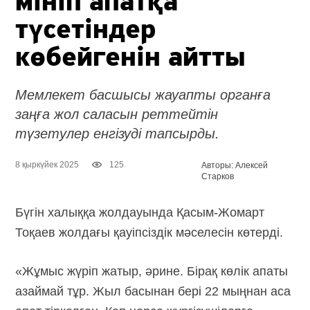
мініп апатқа
түсетіндер
көбейгенін айтты
Мемлекет басшысы жауапты органға
заңға жол саласын реттейтін
түзетулер енгізуді тапсырды.
8 қыркүйек 2025
125
Авторы: Алексей
Старков
Бүгін халыққа жолдауында Қасым-Жомарт
Тоқаев жолдағы қауіпсіздік мәселесін көтерді.
«Жұмыс жүріп жатыр, әрине. Бірақ көлік апаты
азаймай тұр. Жыл басынан бері 22 мыңнан аса