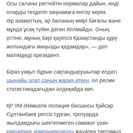
Осы саланы реттейтін нормалар дайын, енді
оларды тездетіп заңнамаға енгізу керек.
Әр азаматтың, әр баланың өмірі бағалы және
мұнда ұсақ-түйек деген болмайды. Оның
үстіне, мұның бәрі қауіпсіз Қазақстанды құру
жолындағы маңызды қадамдар», — деп
мәлімдеді президент.
Біраз уақыт бұрын сақтандырушылар елдегі
шынайы апат санын жария еткен
, ол ресми
статистикадағыдан әлдеқайда көп.
ҚР ІІМ Әкімшілік полиция басшысы Қайсар
Сұлтанбаев ретсіз тұрған, тротуарда
жылдамдығы шектелмеген самокат үшін
кикшеринг компанияларды
жауапқа тартамыз