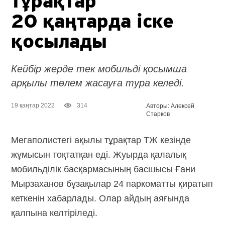
тұрақтар
20 қаңтарда іске
қосылады
Кейбір жерде тек мобильді қосымша
арқылы төлем жасауға тура келеді.
19 қаңтар 2022
314
Авторы: Алексей
Старков
Мегаполистегі ақылы тұрақтар ТЖ кезінде
жұмысын тоқтатқан еді. Жуырда қалалық
мобильділік басқармасының басшысы Ғани
Мырзаханов бұзақылар 24 паркоматты қиратып
кеткенін хабарлады. Олар айдың аяғында
қалпына келтіріледі.