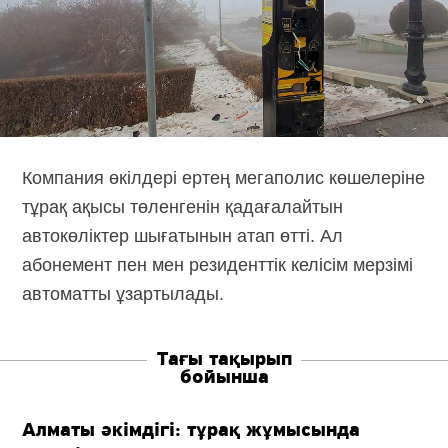
Компания өкілдері ертең мегаполис көшелеріне
тұрақ ақысы төленгенін қадағалайтын
автокөліктер шығатынын атап өтті. Ал
абонемент пен мен резиденттік келісім мерзімі
автоматты ұзартылады.
Тағы тақырып
бойынша
Алматы әкімдігі: тұрақ жұмысында