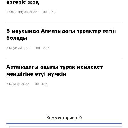
өзгеріс жоқ
12 желтоқсан 2022
163
5 маусымда Алматыдағы тұрақтар тегін
болады
3 маусым 2022
217
Астанадағы ақылы тұрақ мемлекет
меншігіне өтуі мүмкін
7 мамыр 2022
406
Комментариев: 0