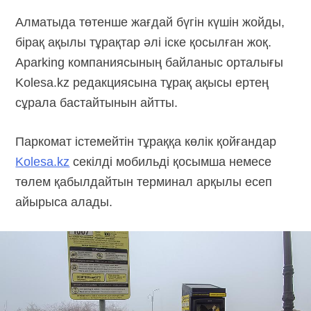
Алматыда төтенше жағдай бүгін күшін жойды,
бірақ ақылы тұрақтар әлі іске қосылған жоқ.
Aparking компаниясының байланыс орталығы
Kolesa.kz редакциясына тұрақ ақысы ертең
сұрала бастайтынын айтты.
Паркомат істемейтін тұраққа көлік қойғандар
Kolesa.kz
секілді мобильді қосымша немесе
төлем қабылдайтын терминал арқылы есеп
айырыса алады.