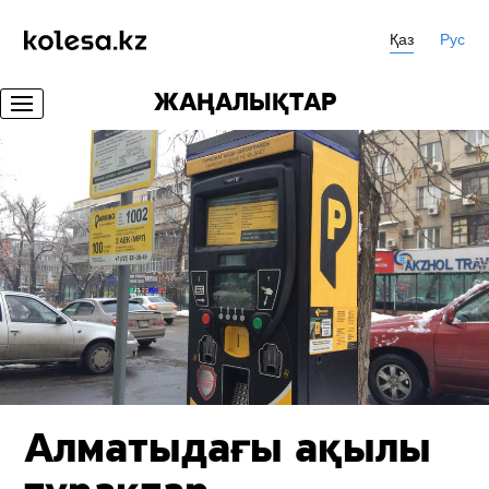
Қаз
Рус
ЖАҢАЛЫҚТАР
Алматыдағы ақылы