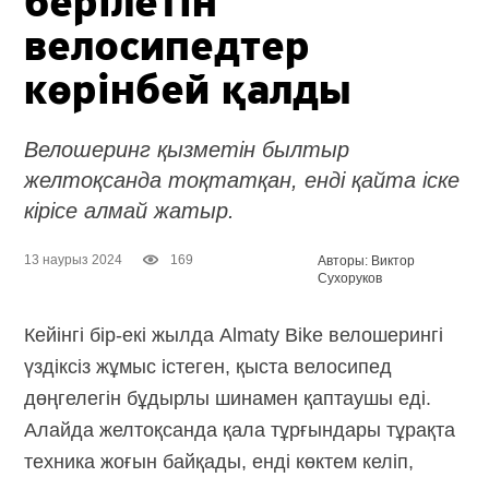
берілетін
велосипедтер
көрінбей қалды
Велошеринг қызметін былтыр
желтоқсанда тоқтатқан, енді қайта іске
кірісе алмай жатыр.
13 наурыз 2024
169
Авторы: Виктор
Сухоруков
Кейінгі бір-екі жылда Almaty Bike велошерингі
үздіксіз жұмыс істеген, қыста велосипед
дөңгелегін бұдырлы шинамен қаптаушы еді.
Алайда желтоқсанда қала тұрғындары тұрақта
техника жоғын байқады, енді көктем келіп,