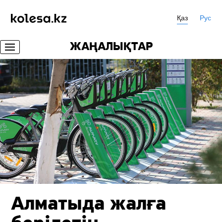
Қаз
Рус
ЖАҢАЛЫҚТАР
Алматыда жалға