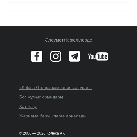
Әлеуметтік желілерде
«Kolesa Group» компаниясы туралы
Бос жұмыс орындары
Хат жазу
Жарнама берушілерге арналады
© 2006 — 2026 Колеса АҚ