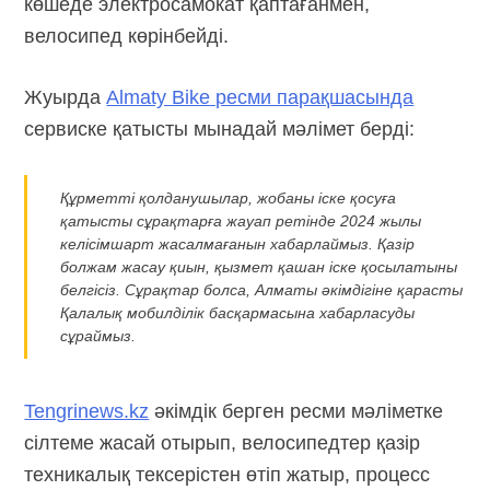
көшеде электросамокат қаптағанмен,
велосипед көрінбейді.
Жуырда
Almaty Bike ресми парақшасында
сервиске қатысты мынадай мәлімет берді:
Құрметті қолданушылар, жобаны іске қосуға
қатысты сұрақтарға жауап ретінде 2024 жылы
келісімшарт жасалмағанын хабарлаймыз. Қазір
болжам жасау қиын, қызмет қашан іске қосылатыны
белгісіз. Сұрақтар болса, Алматы әкімдігіне қарасты
Қалалық мобилділік басқармасына хабарласуды
сұраймыз.
Tengrinews.kz
әкімдік берген ресми мәліметке
сілтеме жасай отырып, велосипедтер қазір
техникалық тексерістен өтіп жатыр, процесс