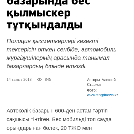
базарында бес
қылмыскер
тұтқындалды
Полиция қызметкерлері кезекті
тексерісін өткен сенбіде, автомобиль
жүргізушілерінің арасында танымал
базарлардың бірінде өткізді.
14 тамыз 2018
845
Авторы: Алексей
Старков
Фото:
www.tengrinews.kz
Автокөлік базарын 600-ден астам тәртіп
сақшысы тінтіген. Бес мобильді топ сауда
орындарынан бөлек, 20 ТЖО мен