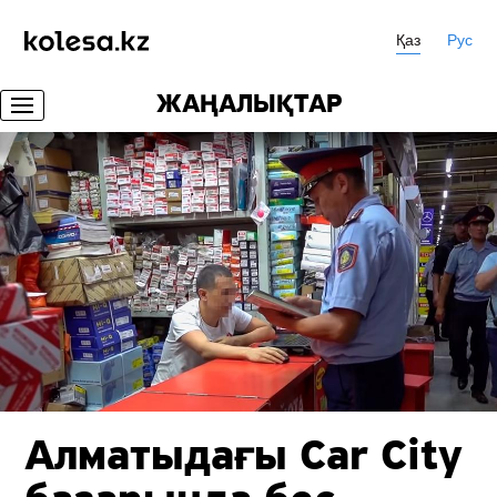
Қаз
Рус
ЖАҢАЛЫҚТАР
Алматыдағы Car City