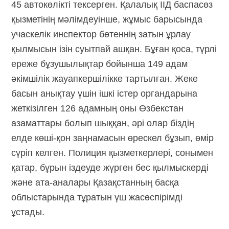
45 автокөлікті тексерген. Қалалық ІІД баспасөз
қызметінің мәлімдеуінше, жұмыс барысында
учаскелік инспектор бөтеннің затын ұрлау
қылмысын ізін суытпай ашқан. Бұған қоса, түрлі
ереже бұзушылықтар бойынша 149 адам
әкімшілік жауапкершілікке тартылған. Жеке
басын анықтау үшін ішкі істер органдарына
жеткізілген 126 адамның оны Өзбекстан
азаматтары болып шыққан, әрі олар біздің
елде көші-қон заңнамасын өрескел бұзып, өмір
сүріп келген. Полиция қызметкерлері, сонымен
қатар, бұрын іздеуде жүрген бес қылмыскерді
және ата-аналары Қазақстанның басқа
облыстарында тұратын үш жасөспірімді
ұстады.