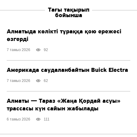
Тағы тақырып
бойынша
Алматыда көлікті тұраққа қою ережесі
өзгерді
7 тамыз 2026
92
Америкада саудаланбайтын Buick Electra
7 тамыз 2026
62
Алматы — Тараз «Жаңа Қордай асуы»
трассасы күн сайын жабылады
6 тамыз 2026
111