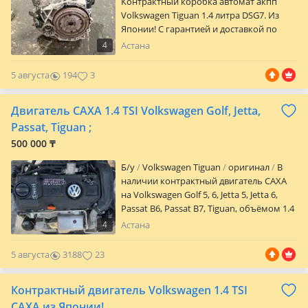
мы можем отправить видео обзор
Контрактный коробка автомат акпп
двигателя.
Volkswagen Tiguan 1.4 литра DSG7. Из
Японии! С гарантией и доставкой по
Казахстану!
4
Астана
5 августа
194
3
Двигатель CAXA 1.4 TSI Volkswagen Golf, Jetta,
Passat, Tiguan ;
500 000 ₸
Б/y
Volkswagen Tiguan
оригинал
В
наличии контрактный двигатель CAXA
на Volkswagen Golf 5, 6, Jetta 5, Jetta 6,
Passat B6, Passat B7, Tiguan, объёмом 1.4
TSI; Двигатель без пробега по СНГ; В
4
Астана
хорошем техническом состоянии;
Отправляем в другие регионы РК; Для
5 августа
3188
23
регионов предоставляем фото видео
обзор; Срок проверки 30 дней;
Контрактный двигатель Volkswagen 1.4 TSI
Авторазбор Nomad Avto!
CAXA из Японии!