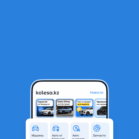
RU
Открыть приложение
2
Автозапчасти
Фильтр
Автозапчасти для Volkswagen Tiguan в Астане
Найдено 423 объявления
VIP-предложения
Стать VIP
CAX CAXA Контрактный двигатель на
Фольксваген Шкода 1.4 turbo САХ
450 000 ₸