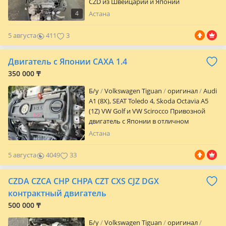
CZD из Швейцарии и Японии
4
Астана
5 августа
411
3
Двигатель с Японии CAXA 1.4
350 000 ₸
Б/y
Volkswagen Tiguan
оригинал
Audi
A1 (8X), SEAT Toledo 4, Skoda Octavia A5
(1Z) VW Golf и VW Scirocco Привозной
двигатель с Японии в отличном
состоянии. Отправка по всем регионам.
5
Астана
Гарантия на проверку Если не ответили
напишите нам. Наш адрес ул. Аспандияр
5 августа
4049
33
Кенжин 5. 2-ой ряд AISHA AUTO
CZDA CZCA CHP CHPA CZT CXS CJZ DGX
контрактный двигатель
500 000 ₸
Б/y
Volkswagen Tiguan
оригинал