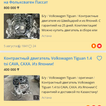
установить по скидочной цене.
на Фольксваген Пассат
800 000 ₸
Б/y
Volkswagen Tiguan
Контрактные
двигателя из Швейцарий и из Японий. С
гарантией на 25 дней. Комплектация!
Можно купить двигатель в сборе или
без навесного оборудования по
2
Астана
договоренной сумме Есть отправка по
всем регионам РК. За доставку
5 августа
1841
24
двигателя оплачивается отдельно при
получений товара. А так же можно
Контрактный двигатель Volkswagen Tiguan 1.4
установить двигатель у наших опытных
мастеров. За отдельную оплату по
tsi CAVA, CAXA. Из Японии!
скидочной цене Все интересующие
400 000 ₸
вопросы уточняйте по телефону По
вашей просьбе мы можем отправить
Б/y
Volkswagen Tiguan
оригинал
видео обзор двигателя.
Контрактный двигатель Volkswagen
Tiguan 1.4 tsi CAVA, CAXA. Из Японии! С
гарантией и доставкой по Казахстану!
5
Астана