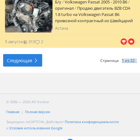
Б/y
Volkswagen Passat 2005 - 2010 B6
оригинал
Продаю двигатель BZB CDA
1.8 turbo на Volkswagen Passat B6
привозной контрактный из Швейцарий
в хорошем состоянии с полным
6
Астана
навесом есть гарантия на проверку Наш
адрес Аспандияр Кенжина 5 Отправка по
5 августа
313
2
регионам через индрайвер
Следующая
Страница
© 2006 — 2026 АО Колеса
Главная
Полная версия
Защищено reCAPTCHA. Действуют
Политика конфиденциальности
и
Условия использования Google