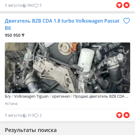
5 августа
942
5
Двигатель BZB CDA 1.8 turbo Volkswagen Passat
B6
950 950 ₸
6
Б/y
Volkswagen Tiguan
оригинал
Продаю двигатель BZB CDA 1.8 turbo на Volkswagen Passat B6 привозной контрактный из Швейцарий в хорошем состоянии с полным навесом есть гарантия на проверку Наш адрес Аспандияр Кенжина 5 Отправка по регионам через индрайвер
Астана
5 августа
313
2
Результаты поиска