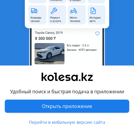
4
Б/y
Volkswagen Tiguan
Контрактные двигателя из Швейцарий и из Японий. С гарантией на 25 дней. Комплектация! Можно купить двигатель в сборе или без навесного оборудования по договоренной сумме Есть отправка по всем регионам РК. За доставку двигателя оплачивается отдельно при получений товара. А так же можно установить двигатель у наших опытных мАстеров. За отдельную оплату по скидочной цене Все интересующие вопросы уточняйте по телефону или по По вашей просьбе мы можем отправить видео обзор двигателя.
Астана
5 августа
2894
7
Двигатель CAV CAVA CTH 1.4 TSI Volkswagen
Tiguan, Volkswagen Jetta 6;
500 000 ₸
Удобный поиск и быстрая подача в приложении
Открыть приложение
6
Б/y
Volkswagen Tiguan 2007 - 2011 1 поколение
оригинал
В наличии контрактный двигатель CAV CAVA CTH CTHA на Volkswagen Tiguan, Volkswagen Jetta объёмом 1.4 TSI; Двигатель без пробега по СНГ; В хорошем техническом состоянии; Отправляем в другие регионы РК; Для региона предоставляем фото видео обзор; Срок проверки 30 дней; Авторазбор Nomad Avto!
Перейти в мобильную версию сайта
Астана