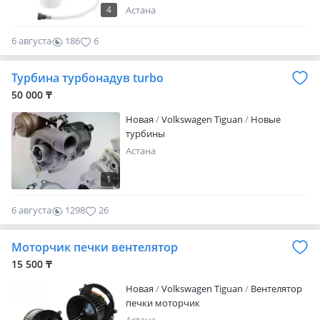
7L0919087E, 7L6919087A, 95562010302,
4
Астана
95562010303, Оригиналы и дубликаты
высочайшего качества. Различные
6 августа
186
6
производители. Германия, Турция,
Россия, Китай. Цены уточняйте по
Турбина турбонадув turbo
телефону. Качество гарантируем.
Срочная доставка по городам до двери.
50 000 ₸
Доставка авто и авиа. Любые
Новая
Volkswagen Tiguan
Новые
документы. Любой вид оплаты.
турбины
Каспипэй, каспирассрочка, НДС. Пишите
в любое время
Астана
1
6 августа
1298
26
Моторчик печки вентелятор
15 500 ₸
Новая
Volkswagen Tiguan
Вентелятор
печки моторчик