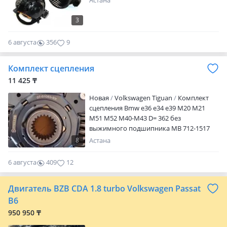
Астана
3
6 августа
356
9
Комплект сцепления
11 425 ₸
Новая
Volkswagen Tiguan
Комплект
сцепления Bmw e36 e34 e39 M20 M21
M51 M52 M40-M43 D= 362 без
выжимного подшипника MB 712-1517
96-> Atego Vario 712-1529 Iveco Daily 2.8
8
Астана
01> Цену уточняйте у менеджера
6 августа
409
12
Двигатель BZB CDA 1.8 turbo Volkswagen Passat
B6
950 950 ₸