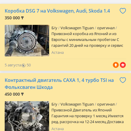
Коробка DSG 7 на Volkswagen, Audi, Skoda 1.4
350 000 ₸
Б/y
Volkswagen Tiguan
оригинал
Привозной коробка из Японий и из
Европы с минимальным пробегом С
гарантий 20 дней на проверку и сервис
установки Могу предоставить вам фото,
3
Астана
видео обзор двигателя А также у нас
имеется ред, рассрочка 12-24 месяц
5 августа
50
Доставка по всему Казахстану!
0
Контрактный двигатель CAXA 1, 4 турбо TSI на
Фольксваген Шкода
450 000 ₸
Б/y
Volkswagen Tiguan
оригинал
Привозной Двигатель из Японий
Гарантия на проверку 1 месяц Имеется
ред, рассрочка на 12-24 месяц Доставка
по всему городу
4
Астана