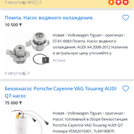
5 августа
683
2
Помпа. Насос водяного охлаждения.
10 500 ₸
Новая
Volkswagen Tiguan
оригинал
ST-61-0083 Помпа. Насос водяного
охлаждения. AUDI A4 2008-2012 Наличие
и актуальную цену уточняйте у
менеджера
1
Астана
6 августа
3
0
Бензонасос Porsche Cayenne VAG Touareg AUDI
Q7 насос
75 000 ₸
Новая
Volkswagen Tiguan
оригинал
Насос топливный в сборе бензостанция
Porsche Cayenne VAG Touareg AUDI Q7
Номера 95562010301, 7L6919087F,