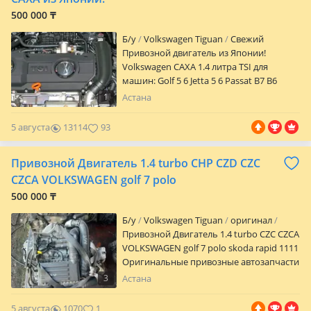
500 000 ₸
Б/y
Volkswagen Tiguan
Свежий
Привозной двигатель из Японии!
Volkswagen CAXA 1.4 литра TSI для
машин: Golf 5 6 Jetta 5 6 Passat B7 B6
Scirocco Tiguan Skoda Octavia Rapid Yeti
1
Астана
Audi A1 A3 и др. Только малые пробеги
до 100 тыс.! Отправка в любой город
5 августа
13114
93
Казахстана. Большой гарантийный срок!
СТО для установки. Полное
Привозной Двигатель 1.4 turbo CHP CZD CZC
сопровождение. Фото или видео-обзор
по запросу. Сотни довольных клиентов.
CZCA VOLKSWAGEN golf 7 polo
Любые проверки с вашей стороны
500 000 ₸
приветствуются! Все интересующие
вопросы вы можете задать по телефону
Б/y
Volkswagen Tiguan
оригинал
или приехать к нам. Поступление товара
Привозной Двигатель 1.4 turbo CZC CZCA
каждый месяц из Швейцарии, Японии,
VOLKSWAGEN golf 7 polo skoda rapid 1111
Германии. CAX CAXA CAVA EA111-TSI
Оригинальные привозные автозапчасти
пассат Б7 1.4 турбо 1.4турбо 1.4tsi 1.4tfsi
из Японии и Европы, большой
3
Астана
tfsi гольф5 гольф 5 гольф 6 гольф6
ассортимент контрактных двигателей,
шкода октавия ауди
АКПП, МКПП, вариатор, и навесные.
5 августа
1070
1