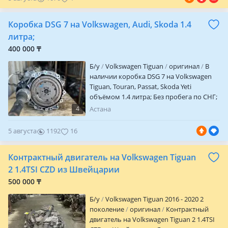
Гарантия на проверку автозапчастей
есть. Цены и наличие уточняйте по
Коробка DSG 7 на Volkswagen, Audi, Skoda 1.4
телефону, пишите, звоните, приходите Г.
Астана ул. Кенжина 5 (YANU_AUTO)
литра;
400 000 ₸
Б/y
Volkswagen Tiguan
оригинал
В
наличии коробка DSG 7 на Volkswagen
Tiguan, Touran, Passat, Skoda Yeti
объёмом 1.4 литра; Без пробега по СНГ;
В хорошем техническом состоянии;
4
Астана
Отправляем в другие регионы РК; Для
регионов предоставляем фото видео
5 августа
1192
16
обзор; Срок проверки 15 дней;
Авторазбор Nomad Avto!
Контрактный двигатель на Volkswagen Tiguan
2 1.4TSI CZD из Швейцарии
500 000 ₸
Б/y
Volkswagen Tiguan 2016 - 2020 2
поколение
оригинал
Контрактный
двигатель на Volkswagen Tiguan 2 1.4TSI