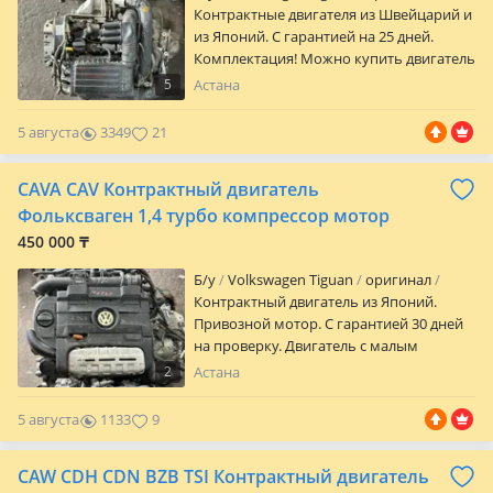
Контрактные двигателя из Швейцарий и
из Японий. С гарантией на 25 дней.
Комплектация! Можно купить двигатель
в сборе или без навесного
5
Астана
оборудования по договоренной сумме
Есть отправка по всем регионам РК. За
5 августа
3349
21
доставку двигателя оплачивается
отдельно при получений товара. А так
CAVA CAV Контрактный двигатель
же можно установить двигатель у
наших опытных мастеров. За
Фольксваген 1,4 турбо компрессор мотор
отдельную оплату по скидочной цене
450 000 ₸
По вашей просьбе мы можем
отправить видео обзор двигателя.
Б/y
Volkswagen Tiguan
оригинал
Контрактный двигатель из Японий.
Привозной мотор. С гарантией 30 дней
на проверку. Двигатель с малым
пробегом. Доставка на любой регион РК
2
Астана
есть. Отправляем за ваш счет. Все
вопросы уточните по телефону или
5 августа
1133
9
напишите. Отправлю фото или видео
обзор двигателя. А также у нас есть
CAW CDH CDN BZB TSI Контрактный двигатель
опытные мастера которые смогут