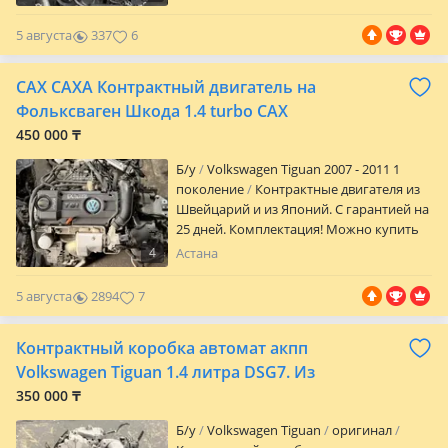
5 августа
337
6
CAX CAXA Контрактный двигатель на
Фольксваген Шкода 1.4 turbo САХ
450 000 ₸
Б/y
Volkswagen Tiguan 2007 - 2011 1
поколение
Контрактные двигателя из
Швейцарий и из Японий. С гарантией на
25 дней. Комплектация! Можно купить
двигатель в сборе или без навесного
4
Астана
оборудования по договоренной сумме
Есть отправка по всем регионам РК. За
5 августа
2894
7
доставку двигателя оплачивается
отдельно при получений товара. А так
Контрактный коробка автомат акпп
же можно установить двигатель у
наших опытных мАстеров. За
Volkswagen Tiguan 1.4 литра DSG7. Из
отдельную оплату по скидочной цене
350 000 ₸
Все интересующие вопросы уточняйте
по телефону или по По вашей просьбе
Б/y
Volkswagen Tiguan
оригинал