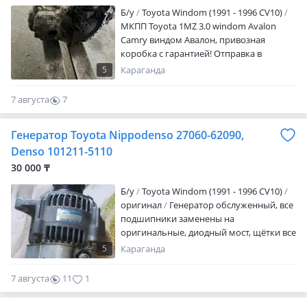
20: 00 ЕЖЕДНЕВНО БЕЗ ВЫХОДНЫХ
Б/y
Toyota Windom (1991 - 1996 СV10)
МКПП Toyota 1MZ 3.0 windom Avalon
Camry виндом Авалон, привозная
коробка с гарантией! Отправка в
регионы!
5
Караганда
7 августа
7
0
Генератор Toyota Nippodenso 27060-62090,
Denso 101211-5110
30 000 ₸
Б/y
Toyota Windom (1991 - 1996 СV10)
оригинал
Генератор обслуженный, все
подшипники заменены на
оригинальные, диодный мост, щётки все
в идеальном состоянии, делал для себя
5
Караганда
не подошёл.
7 августа
11
1