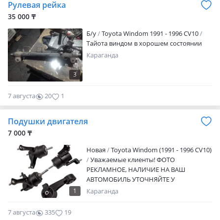
Рулевая рейка
35 000 ₸
Б/y
Toyota Windom 1991 - 1996 СV10
Тайота виндом в хорошем состоянии
Караганда
3
7 августа
20
1
Подушки двигателя
7 000 ₸
Новая
Toyota Windom (1991 - 1996 СV10)
Уважаемые клиенты! ФОТО
РЕКЛАМНОЕ, НАЛИЧИЕ НА ВАШ
АВТОМОБИЛЬ УТОЧНЯЙТЕ У
МЕНЕДЖЕРА! У нас в наличии имеются
1
Караганда
автозапчасти на все виды автомобилей.
Стоимость вы можете уточнить по
7 августа
335
19
телефону. Наш магазин — крупный