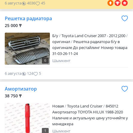
ценам, в наличии и на заказ за
6 августа
4036
45
кратчайшие сроки! Оригинальные
запчасти, прямые поставки с Японии,
Решетка радиатора
США, ОАЭ, Европы! Работаем с
25 000 ₸
регионами и СНГ. ТАКЖЕ ИМЕЮТСЯ
УСЛУГИ СЕРВИСА Наш адрес: г. Алматы
Б/y
Toyota Land Cruiser 2007 - 2012 J200
ул. Килыбай Медеубекова 21 (2Гис),
оригинал
Решетка радиатора б/у в
Ракета 21 (Яндекс навигатор)
оригинале До рестайлинг Номер товара
Авторазбор ""Aspara Motors Абая"""
31-03-26-11-24
6
Шымкент
6 августа
124
5
Амортизатор
38 750 ₸
Новая
Toyota Land Cruiser
845012
Амортизатор TOYOTA HILUX 1988-2020
Наличие и актуальную цену уточняйте у
менеджера
1
Шымкент