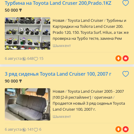
Турбина на Toyota Land Cruser 200,Prado.1KZ
50 000 ₸
Новая
Toyota Land Cruiser
Турбины и
Картриджи на Тойота Lend Cruser 200.
Prado 120, 150. Toyota Surf, Hilux, а так же
проверка на Турбо тесте, замена Рем
комплекта, актуатор, сервопривод
36
Шымкент
турбин. На все виды авто. Subaru,
Hyundai, JAC J 7, Haval, Mitsubishi, Nissan,
6 августа
648
15
Mercedes sprinter, Mazda, ISUZU,
Volkswagen B5, B6. В Наличии.
3 ряд сиденья Toyota Land Cruiser 100, 2007 г
Находимся по адресу, город Шымкент,
Желтоксан 240 (бывшая Долорес) не
90 000 ₸
доезжая улицы Сайрамской. Цена
Новая
Toyota Land Cruiser 2005 - 2007
указана за один (1) Картридж.
J100 [2-й рестайлинг]
оригинал
Продается новый 3 ряд сиденья Toyota
Land Cruiser 100, 2007 г.
3
Шымкент
6 августа
141
6