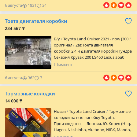
модельный ряд Тойота Лексус.
6 августа
1831
34
Переделки кузова на рестайлинг.
Отправки в регионы РК Доставка по
Тоета двигателя коробки
городу.
234 567 ₸
Б/y
Toyota Land Cruiser 2021 - now J300
оригинал
2az Тоета двигателя
коробки.2.4 и Двигателя коробки Тундра
Секвойя Крузак 200 LS460 Lexus араб
GX460 Lexus GS460 Lexus араб 1UR 1GR и
4
Шымкент
другие. Двигателя коробки новые и бу
оригинал. Привозные контрактные с
6 августа
362
7
гарантией. Работаем с физическими и
юридическими лицами. Гарантия есть.
Тормозные колодки
Сапасы жақсы! Двигателя новые Жаңа
хорошего качества. Установка
14 000 ₸
автосервис. И бу оригинал. Наличие.
Новая
Toyota Land Cruiser
Тормозные
Оптовикам скидки! Все основные
колодки на всю линейку Toyota.
запчасти на моторе установлены
Производство — Япония, Ю. Корея (Hi-q,
оригинальные корейских
Hagen, Nisshinbo, Akebono, NiBK, Mando,
производителей. Двигатель запускался
Kortex и др). Имеется установка. Очень
на стенде и прошел все необходимые
3