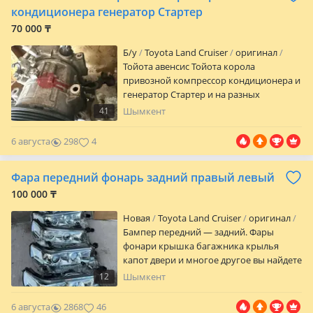
кондиционера генератор Стартер
70 000 ₸
Б/y
Toyota Land Cruiser
оригинал
Тойота авенсис Тойота корола
привозной компрессор кондиционера и
генератор Стартер и на разных
автомобилей Тойота Лексус город
41
Шымкент
Шымкент
6 августа
298
4
Фара передний фонарь задний правый левый
100 000 ₸
Новая
Toyota Land Cruiser
оригинал
Бампер передний — задний. Фары
фонари крышка багажника крылья
капот двери и многое другое вы найдете
у нас. Работаем оптом и в розницу.
12
Шымкент
Работаем с компаниями, есть все
закрывающие документы. Наш склад г.
6 августа
2868
46