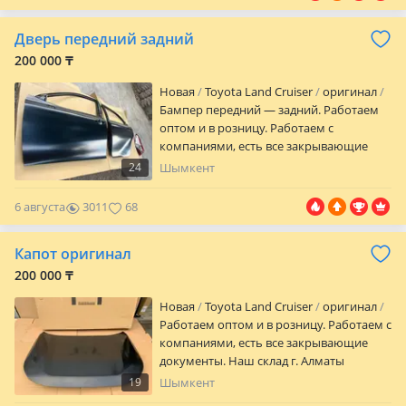
Алматы Баянаул 36а Наджимидин Также
есть все по кузову в оригинале на весь
Дверь передний задний
модельный ряд Тойота Лексус.
Переделки кузова на рестайлинг.
200 000 ₸
Отправки в регионы РК Доставка по
Новая
Toyota Land Cruiser
оригинал
городу.
Бампер передний — задний. Работаем
оптом и в розницу. Работаем с
компаниями, есть все закрывающие
документы. Наш склад г. Алматы
24
Шымкент
Баянаул 36а Наджимидин Также есть все
по кузову в оригинале на весь
6 августа
3011
68
модельный ряд Тойота Лексус.
Переделки кузова на рестайлинг.
Капот оригинал
Отправки в регионы РК Доставка по
городу Naj Parts
200 000 ₸
Новая
Toyota Land Cruiser
оригинал
Работаем оптом и в розницу. Работаем с
компаниями, есть все закрывающие
документы. Наш склад г. Алматы
Баянаул 36а Наджимидин Также есть все
19
Шымкент
по кузову в оригинале на весь