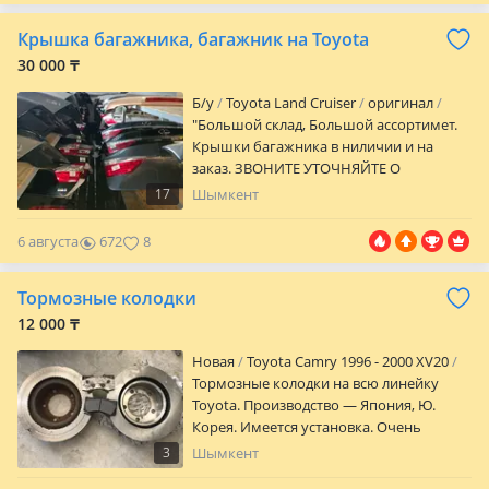
Крышка багажника, багажник на Toyota
30 000 ₸
Б/y
Toyota Land Cruiser
оригинал
"Большой склад, Большой ассортимет.
Крышки багажника в ниличии и на
заказ. ЗВОНИТЕ УТОЧНЯЙТЕ О
НАЛИЧИИ КРЫШКИ БАГАЖНИКА НА
17
Шымкент
ВАШЕ АВТО. ЦЕНЫ РАЗНЫЕ!
АССОРТИМЕНТ РЕГУЛЯРНО
6 августа
672
8
ОБНОВЛЯЕТСЯ. НОВЫЕ ЗАВОЗЫ!
Организуем доставку до любого города
Тормозные колодки
Казахстана и СНГ. ПРЕДВАРИТЕЛЬНО
УТОЧНЯЙТЕ ЦЕНУ И НАЛИЧИЕ у наших
12 000 ₸
менеджеров или пишите по указанным
Новая
Toyota Camry 1996 - 2000 XV20
номерам. ASPARA MOTORS предлагает
Тормозные колодки на всю линейку
широкий ассортимент автозапчасти на
Toyota. Производство — Япония, Ю.
марки такие как TOYOTA, LEXUS, NISSAN,
Корея. Имеется установка. Очень
MAZDA, SUBARU, MITSUBISHI PAJERO,
большой выбор. Цену и наличие
VOLKSWAGEN TOUAREG, RANGE ROVER,
3
Шымкент
уточняйте о телефону.
LAND ROVER, MERCEDES по доступным