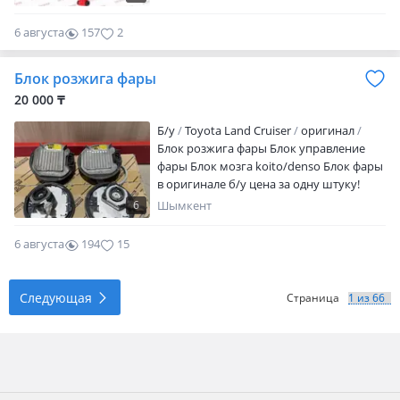
6 августа
157
2
Блок розжига фары
20 000 ₸
Б/y
Toyota Land Cruiser
оригинал
Блок розжига фары Блок управление
фары Блок мозга koito/denso Блок фары
в оригинале б/у цена за одну штуку!
6
Шымкент
6 августа
194
15
Следующая
Страница