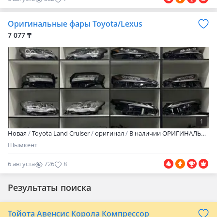
Оригинальные фары Toyota/Lexus
7 077 ₸
1
Новая
Toyota Land Cruiser
оригинал
В наличии ОРИГИНАЛЬНЫЕ передние фары и задние фонари для автомобилей Toyota и Lexus. Все позиции — заводское исполнение, без реплик и сомнительных аналогов. Готовы к установке без доработок. Состояние: новые, оригинал Наличие: всё в наличии на складе Тип детали: передние фары/задние фонари Посадка: 100% штатная, без переделок Комплектация: LED/ксенон (в зависимости от модели) Совместимость: дорестайлинг и рестайлинг Преимущества оригинала: — идеальная заводская геометрия — полная совместимость с электроникой автомобиля — яркий и правильный световой поток — долговечность и надежная герметичность — без ошибок по панели приборов Все фары на фото — В НАЛИЧИИ Также в наличии и под заказ: Бамперы Капоты Крылья Двери Решётки радиатора Любые кузовные и технические элементы Подбор по VIN Только оригинальные запчасти Отправка по регионам Принимаем на заказ ЛЮБУЮ автозапчасть — найдём даже редкие позиции Китайские марки: CHANGAN EXEED CHERY JETOUR HAVAL LIXIANG (Li Auto) ZEEKR Корея/Европа/Япония: HYUNDAI KIA TOYOTA LEXUS MERCEDES-BENZ BMW
Шымкент
6 августа
726
8
Результаты поиска
Тойота Авенсис Корола Компрессор