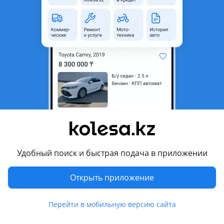
3
Новая
Toyota Land Cruiser
Тормозные колодки на всю линейку Toyota. Производство — Япония, Ю. Корея. Имеется установка. Очень большой выбор. Цену и наличие уточняйте о телефону.
Шымкент
6 августа
4036
45
Тоета двигателя коробки
234 567 ₸
Удобный поиск и быстрая подача в приложении
Открыть приложение
4
Б/y
Toyota Land Cruiser
оригинал
2az Тоета двигателя коробки.2.4 и Двигателя коробки Тундра Секвойя Крузак 200 LS460 Lexus араб GX460 Lexus GS460 Lexus араб 1UR 1GR и другие. Двигателя коробки новые и бу оригинал. Привозные контрактные с гарантией. Работаем с физическими и юридическими лицами. Гарантия есть. Сапасы жақсы! Двигателя новые Жаңа хорошего качества. Установка автосервис. И бу оригинал. Наличие. Оптовикам скидки! Все основные запчасти на моторе установлены оригинальные корейских производителей. Двигатель запускался на стенде и прошел все необходимые проверки и готов к эксплуатации. Гарантия на проверку есть. + в подарок прокладки фильтр датчик G4FC G4FG G4NA G4KE G4KD G4FJ G4KJ G4KG G4FG G4FA Доставка по РК Есть! Гарантия на проверку Есть! Можно в Кредит рассрочка или рэд. Счёт на оплату Счёт фактура договор эсф оформление фирмы. Работаем на прямую с заводом изготовителя. Бензиновые двигатели Toyota: Классические рядные 4-цилиндровые (старое поколение): 4A-FE/4A-GE — 1.6 л (Corolla, Sprinter) 5A-FE — 1.5 л 7A-FE — 1.8 л (Corolla, Carina) 3S-FE/3S-GE/3S-GTE — 2.0 л (Camry, Celica) 5S-FE — 2.2 л (Camry, RAV4) Современные VVT-i и Dual VVT-i: 1NZ-FE/1NZ-FXE — 1.5 л (Yaris, Prius) 2NZ-FE — 1.3 л 1ZZ-FE/2ZZ-GE — 1.8 л (Corolla, Celica) 2ZR-FE/2ZR-FAE — 1.8 л (Corolla, Auris, Prius +) 1AR-FE — 2.7 л (Highlander) 2AR-FE/2AR-FXE — 2.5 л (Camry, RAV4, Hybrid) GR-серия (V6): 1GR-FE — 4.0 л (Land Cruiser Prado) 2GR-FE/2GR-FKS/2GR-FXE — 3.5 л (Camry V6, Highlander, Lexus) V8 бензиновые (U-серия): 1UZ-FE — 4.0 л (Crown Majesta, Lexus LS400) 3UZ-FE — 4.3 л (Lexus GS430) 1UR-FE/3UR-FE — 4.6 5.7 л (Land Cruiser 200, Tundra) - Дизельные двигатели Toyota: Популярные дизели: 1C/2C/3C — 1.8 2.2 л (старые Corolla, Carina, TownAce) 2L/3L/5L — 2.4 3.0 л атмосферные (HiAce, Hilux) 1KZ-TE — 3.0 л турбо (Land Cruiser Prado 90, Hilux Surf) 1KD-FTV/2KD-FTV — 2.5 3.0 л D-4D (Hilux, Prado 120, HiAce) 1GD-FTV/2GD-FTV — новые 2.4 2.8 л (Hilux, Fortuner, Prado 150) V8 дизель: 1VD-FTV — 4.5 л V8 (Land Cruiser 200, 70 Series)
Шымкент
Перейти в мобильную версию сайта
6 августа
362
7