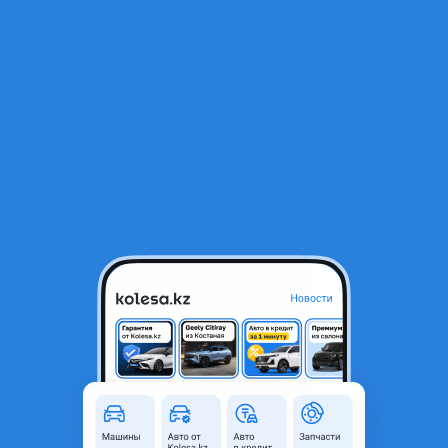
RU
Открыть приложение
2
Автозапчасти
Фильтр
Автозапчасти для Toyota Land Cruiser в
Шымкенте
Найдено 1 317 объявлений
VIP-предложения
Стать VIP
Тормозные колодки
12 000 ₸