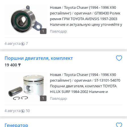
Новая
Toyota Chaser (1994 - 1996 X90
рестайлинг)
оригинал
GT80430 Ролик
ремня ГРМ TOYOTA AVENSIS 1997-2003
Наличие и актуальную цену уточняйте у
менеджера
1
Павлодар
4 августа
7
0
Поршни двигателя, комплект
19 400 ₸
Новая
Toyota Chaser (1994 - 1996 X90
рестайлинг)
оригинал
ST-13101-54070
Поршни двигателя, комплект TOYOTA
HILUX SURF 1984-2002 Наличие и
актуальную цену уточняйте у
1
Павлодар
менеджера
4 августа
50
0
Генератор