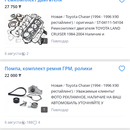
Предлагаем Вам убедиться в этом и
27 750 ₸
сделать заказ в нашем магазине!
Пишите и звоните по номеру с 09: 00 до
Новая
Toyota Chaser (1994 - 1996 X90
20: 00 ЕЖЕДНЕВНО БЕЗ ВЫХОДНЫХ
рестайлинг)
оригинал
ST-04111-54104
Ремкомплект двигателя TOYOTA LAND
CRUISER 1984-2004 Наличие и
актуальную цену уточняйте у
1
Павлодар
менеджера
6 августа
2
0
Помпа, комплект ремня ГРМ, ролики
22 000 ₸
Новая
Toyota Chaser (1994 - 1996 X90
рестайлинг)
Уважаемые клиенты!
ФОТО РЕКЛАМНОЕ, НАЛИЧИЕ НА ВАШ
АВТОМОБИЛЬ УТОЧНЯЙТЕ У
МЕНЕДЖЕРА! У нас в наличии имеются
1
Павлодар
автозапчасти на все виды автомобилей.
Стоимость вы можете уточнить по
6 августа
188
4
телефону. Наш магазин — крупный