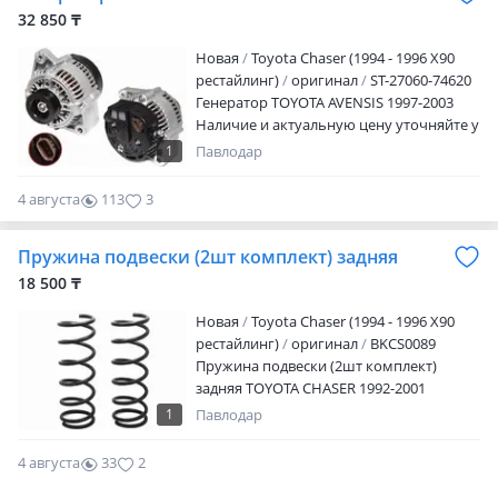
32 850 ₸
Новая
Toyota Chaser (1994 - 1996 X90
рестайлинг)
оригинал
ST-27060-74620
Генератор TOYOTA AVENSIS 1997-2003
Наличие и актуальную цену уточняйте у
менеджера
1
Павлодар
4 августа
113
3
Пружина подвески (2шт комплект) задняя
18 500 ₸
Новая
Toyota Chaser (1994 - 1996 X90
рестайлинг)
оригинал
BKCS0089
Пружина подвески (2шт комплект)
задняя TOYOTA CHASER 1992-2001
Наличие и актуальную цену уточняйте у
1
Павлодар
менеджера
4 августа
33
2