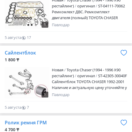
Новая
Toyota Chaser (1994 - 1996 X90
рестайлинг)
оригинал
ST-04111-70062
Ремкомлект ДВС. Ремкомплект
двигателя (полный) TOYOTA CHASER
1988-2001 Наличие и актуальную цену
1
Павлодар
уточняйте у менеджера
5 августа
17
0
Сайлентблок
1 800 ₸
Новая
Toyota Chaser (1994 - 1996 X90
рестайлинг)
оригинал
ST-42305-30040F
Сайлентблок TOYOTA CHASER 1992-2001
Наличие и актуальную цену уточняйте у
менеджера
1
Павлодар
5 августа
7
0
Ролик ремня ГРМ
4 700 ₸