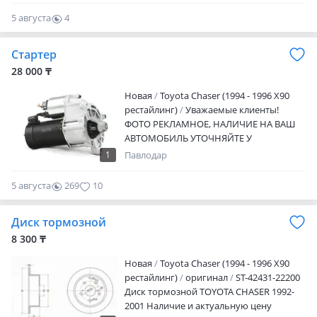
5 августа
4
0
Стартер
28 000 ₸
Новая
Toyota Chaser (1994 - 1996 X90
рестайлинг)
Уважаемые клиенты!
ФОТО РЕКЛАМНОЕ, НАЛИЧИЕ НА ВАШ
АВТОМОБИЛЬ УТОЧНЯЙТЕ У
МЕНЕДЖЕРА! У нас в наличии имеются
1
Павлодар
автозапчасти на все виды автомобилей.
Стоимость вы можете уточнить по
5 августа
269
10
телефону. Наш магазин — крупный
поставщик запчастей для японских и
Диск тормозной
корейских автомобилей, продукция
которого успешно реализуется по всему
8 300 ₸
Казахстану и за его пределами.
Новая
Toyota Chaser (1994 - 1996 X90
Компания осуществляет прямые
рестайлинг)
оригинал
ST-42431-22200
поставки автозапчастей с фабрик Китая
Диск тормозной TOYOTA CHASER 1992-
и Тайваня без посредников на такие
2001 Наличие и актуальную цену
марки, как Kia, Hyundai, Toyota, Nissan,