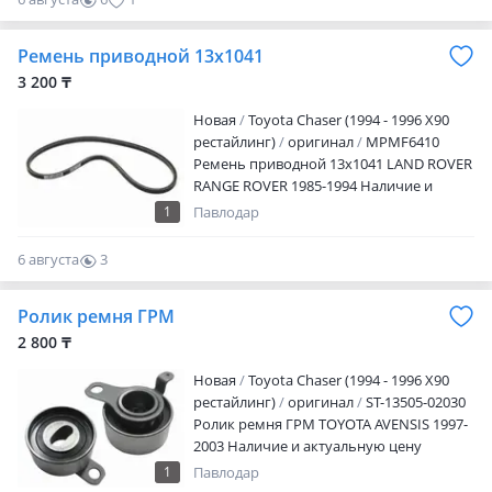
Грамотную консультацию специалиста
на месте в нашей розничной точке.
Ремень приводной 13x1041
Предлагаем Вам убедиться в этом и
3 200 ₸
сделать заказ в нашем магазине!
Пишите и звоните по номеру с 09: 00 до
Новая
Toyota Chaser (1994 - 1996 X90
20: 00 ЕЖЕДНЕВНО БЕЗ ВЫХОДНЫХ
рестайлинг)
оригинал
MPMF6410
Ремень приводной 13x1041 LAND ROVER
RANGE ROVER 1985-1994 Наличие и
актуальную цену уточняйте у
1
Павлодар
менеджера
6 августа
3
0
Ролик ремня ГРМ
2 800 ₸
Новая
Toyota Chaser (1994 - 1996 X90
рестайлинг)
оригинал
ST-13505-02030
Ролик ремня ГРМ TOYOTA AVENSIS 1997-
2003 Наличие и актуальную цену
уточняйте у менеджера
1
Павлодар