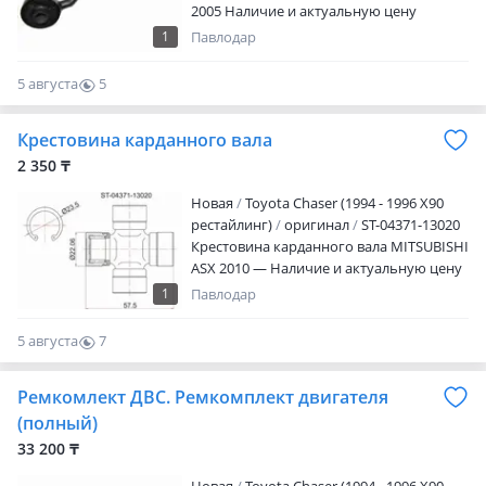
2005 Наличие и актуальную цену
уточняйте у менеджера
1
Павлодар
5 августа
5
0
Крестовина карданного вала
2 350 ₸
Новая
Toyota Chaser (1994 - 1996 X90
рестайлинг)
оригинал
ST-04371-13020
Крестовина карданного вала MITSUBISHI
ASX 2010 — Наличие и актуальную цену
уточняйте у менеджера
1
Павлодар
5 августа
7
0
Ремкомлект ДВС. Ремкомплект двигателя
(полный)
33 200 ₸