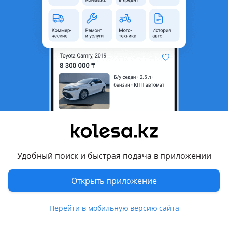
© 2006 — 2026 АО Колеса
Главная
Полная версия
Защищено reCAPTCHA. Действуют
Политика конфиденциальности
и
Условия использования Google
Удобный поиск и быстрая подача в приложении
Открыть приложение
Перейти в мобильную версию сайта
Kolesa.kz
Избранное
Подать
Сообщения
Кабинет