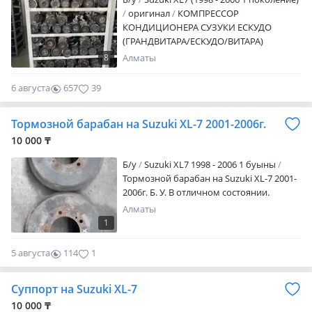
оригинал
КОМПРЕССОР
КОНДИЦИОНЕРА СУЗУКИ ЕСКУДО
(ГРАНДВИТАРА/ЕСКУДО/ВИТАРА)
КОМПРЕССОР КОНДИЦИОНЕРА СУЗУКИ
8
Алматы
ЕСКУДО (ГРАНДВИТАРА/ЕСКУДО/ВИТАРА)
6 августа
657
39
Тормозной барабан на Suzuki XL-7 2001-2006г.
10 000 ₸
Б/y
Suzuki XL7 1998 - 2006 1 буыны
Тормозной барабан на Suzuki XL-7 2001-
2006г. Б. У. В отличном состоянии.
Алматы
1
5 августа
114
1
Суппорт на Suzuki XL-7
10 000 ₸