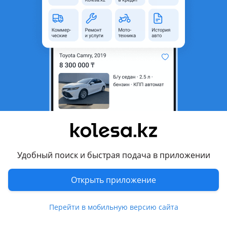
Б/y
Suzuki XL7 (1998 - 2006 1 поколение)
Привозной Японии
Алматы
5 августа
3748
33
Цепь грм комлпект
20 000 ₸
Удобный поиск и быстрая подача в приложении
1
Открыть приложение
Новая
Suzuki Grand Vitara 1998 - 2005 1 generation (FT/HT/GT)
Цепь грм комплект Уточняйте цену и наличие по телефону. В наличии и на заказ. Наличный и безналичный расчет. Доставка по г. Алматы и во все регионы Казахстана бесплатно. Имеется полный пакет докумУточнентов для юридических лиц (ТОО) ЭСФ, накладная на отпуск товара, сертификат подлинности. Продажа и отправка цепь грм по всему региону Казахстана. Мы находимся в Алматы. По городу доставка Бесплатно.
Алматы
Перейти в мобильную версию сайта
4 августа
4846
106