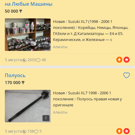
на Любые Машины
50 000 ₸
Новая
Suzuki XL7 (1998 - 2006 1
поколение)
Корейцы, Немцы, Японцы,
ГАЗели и т. Д Катализаторы — Е4 и Е5.
Керамические, и Железные — с
хорошим напылением Палладий, Родий,
11
Алматы
Платина. Вставочные модели
(Коллекторные) и Магистральные
5 августа
2933
48
(Готовый вариант) 1-2 Модульные.
Надёжное и современное решение для
Полуось
замены вышедшего из строя
катализатора без лишних доработок и
170 000 ₸
проблем. Катализаторы соответствует
Новая
Suzuki XL7 1998 - 2006 1
экологическому стандарту Евро 4 и
поколение
Полуось правая новая у
Евро-5 снижает уровень вредных
оригинале
выбросов, устраняет неприятный запах
бензина и помогает сохранить
Алматы
корректную работу системы выхлопа.
1
Универсальные глушители, резонаторы,
катализаторы, пламегасители, гофры,
5 августа
158
5