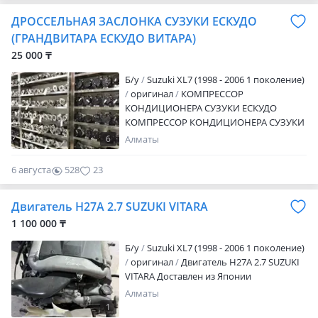
ДРОССЕЛЬНАЯ ЗАСЛОНКА СУЗУКИ ЕСКУДО
(ГРАНДВИТАРА ЕСКУДО ВИТАРА)
25 000 ₸
Б/y
Suzuki XL7 (1998 - 2006 1 поколение)
оригинал
КОМПРЕССОР
КОНДИЦИОНЕРА СУЗУКИ ЕСКУДО
КОМПРЕССОР КОНДИЦИОНЕРА СУЗУКИ
ЕСКУДО (ГРАНДВИТАРА/ЕСКУДО/ВИТАРА)
6
Алматы
6 августа
528
23
Двигатель H27A 2.7 SUZUKI VITARA
1 100 000 ₸
Б/y
Suzuki XL7 (1998 - 2006 1 поколение)
оригинал
Двигатель H27A 2.7 SUZUKI
VITARA Доставлен из Японии
Алматы
1