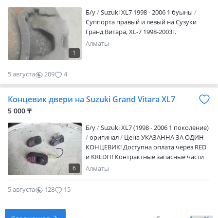
Б/y
Suzuki XL7 1998 - 2006 1 буыны
Суппорта правый и левый на Сузуки
Гранд Витара, XL-7 1998-2003г.
Алматы
1
5 августа
209
4
Концевик двери на Suzuki Grand Vitara XL7
5 000 ₸
Б/y
Suzuki XL7 (1998 - 2006 1 поколение)
оригинал
Цена УКАЗАННА ЗА ОДИН
КОНЦЕВИК! Доступна оплата через RED
и KREDIT! Контрактные запасные части
из Японии. Отправка по регионам РК,
6
Алматы
РФ, KG. В связи с НЕСТАБИЛЬНОСТЬЮ
КУРСА ВАЛЮТ И РОСТА ТАМОЖЕННЫХ
5 августа
128
15
СТАВОК, ЦЕНЫ И НАЛИЧИЕ УТОЧНЯТЬ
ПО ТЕЛЕФОНУ. ЗВОНИТЬ В РАБОЧЕЕ
ВРЕМЯ с 9.00 до 18.00 без обеда.