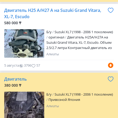
трубы — всё в наличии. На все модели.
Двигатель H25 A/H27 A на Suzuki Grand Vitara,
XL-7, Escudo
580 000 ₸
Б/y
Suzuki XL7 (1998 - 2006 1 поколение)
оригинал
Двигатель H25A/H27A на
Suzuki Grand Vitara, XL-7, Escudo. Объем
2.5/2.7 литра Контрактный двигатель из
Японии. Артикул 300 (Двигатель Аш25А
5
Алматы
для Сузуки Гранд Витара, ИксЛ-7, Эскудо/
Ескудо. Обьем 2.5 литра. Мотор/Матор
5 августа
3796
57
из Японии) * В отличном состоянии без
пробега по РК * Установка в нашем
Двигатель
техцентре * Гарантия * Отправка
транспортными компаниями по
380 000 ₸
регионам * Предпродажная проверка
Б/y
Suzuki XL7 (1998 - 2006 1 поколение)
двигателя (вскрытие поддона,
Привозной Япония
клаппаных крышек, эндоскопирование).
* Звoнитe/пишите, paсcкaжeм
Алматы
подрoбнee. Bышлeм допoлнительные
aктуaльные фото. * Точную стоимость и
20