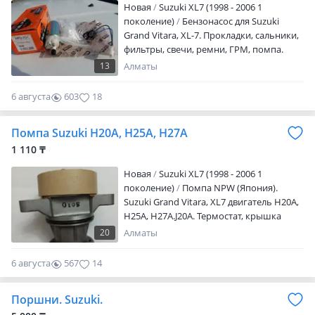
Новая
Suzuki XL7 (1998 - 2006 1
поколение)
Бензонасос для Suzuki
Grand Vitara, XL-7. Прокладки, сальники,
фильтры, свечи, ремни, ГРМ, помпа.
Цену уточняйте! Отправка в регионы.
13
Алматы
6 августа
603
18
Помпа Suzuki H20A, H25A, H27A
1 110 ₸
Новая
Suzuki XL7 (1998 - 2006 1
поколение)
Помпа NPW (Япония).
Suzuki Grand Vitara, XL7 двигатель H20A,
H25A, H27A.J20A. Термостат, крышка
радиатора, сальники, фильтры и. Т. Д.
20
Алматы
Цену уточняйте. Отправка в регионы.
6 августа
567
14
Поршни. Suzuki.