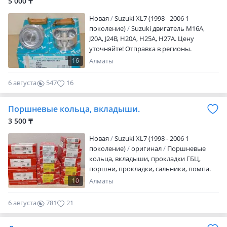
5 000 ₸
Новая
Suzuki XL7 (1998 - 2006 1
поколение)
Suzuki двигатель M16A,
J20A, J24B, H20A, H25A, H27A. Цену
уточняйте! Отправка в регионы.
16
Алматы
6 августа
547
16
Поршневые кольца, вкладыши.
3 500 ₸
Новая
Suzuki XL7 (1998 - 2006 1
поколение)
оригинал
Поршневые
кольца, вкладыши, прокладки ГБЦ,
поршни, прокладки, сальники, помпа.
Для двигателя J18A, J20A, J24B, H20A, H25A,
10
Алматы
H27A, Suzuki Grand Vitara, XL-7, SX-4.1993-
1995 г. В. Цену уточняйте! Отправка в
6 августа
781
21
регионы.