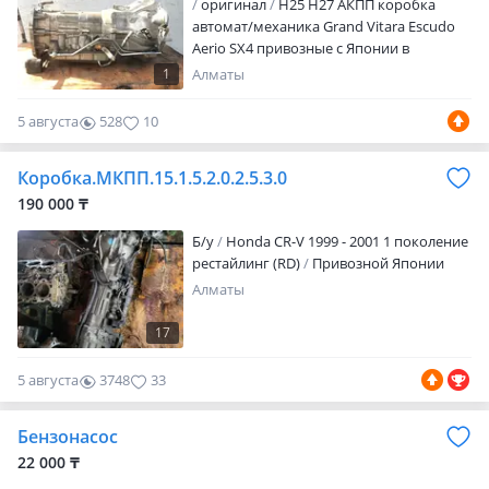
оригинал
H25 H27 АКПП коробка
аласыз. * Жумыс уақыты ДС-Жұма 9: 00
автомат/механика Grand Vitara Escudo
18: 00 Сенбі 10: 00 15: 00
Aerio SX4 привозные с Японии в
оригинале. Минимальные пробеги.
1
Алматы
Гарантия на проверку. Отправка по
регионам. ЦЕНУ УТОЧНЯЙТЕ ПО
5 августа
528
10
ТЕЛЕФОНУ
Коробка.МКПП.15.1.5.2.0.2.5.3.0
190 000 ₸
Б/y
Honda CR-V 1999 - 2001 1 поколение
рестайлинг (RD)
Привозной Японии
Алматы
17
5 августа
3748
33
Бензонасос
22 000 ₸