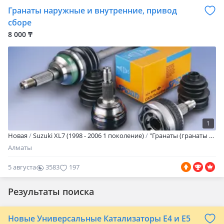
Гранаты наружные и внутренние, привод
сборе
8 000 ₸
1
Новая
Suzuki XL7 (1998 - 2006 1 поколение)
"Гранаты (гранаты наружные, гранты внутренние) на все виды авто! Отправляем по регионам! Звоните уточняйте наличие товара и цены! "
Алматы
5 августа
3583
197
Результаты поиска
Новые Универсальные Катализаторы Е4 и Е5