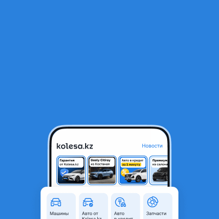
RU
Открыть приложение
2
Автозапчасти
Фильтр
Автозапчасти для Suzuki XL7 в Алматы
Найдено 807 объявлений
VIP-предложения
Стать VIP
Коробка.МКПП.15.1.5.2.0.2.5.3.0
190 000 ₸
17