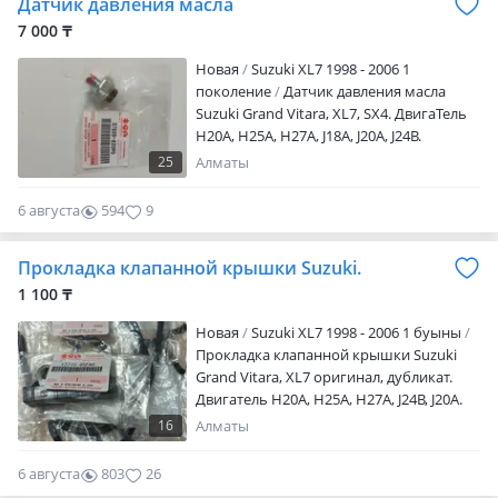
Датчик давления масла
7 000 ₸
Новая
Suzuki XL7 1998 - 2006 1
поколение
Датчик давления масла
Suzuki Grand Vitara, XL7, SX4. ДвигаТель
H20A, H25A, H27A, J18A, J20A, J24B.
Оригинал. Сальники, прокладки, помпы.
25
Алматы
Цену уточняйте! Отправка в регионы.
6 августа
594
9
Прокладка клапанной крышки Suzuki.
1 100 ₸
Новая
Suzuki XL7 1998 - 2006 1 буыны
Прокладка клапанной крышки Suzuki
Grand Vitara, XL7 оригинал, дубликат.
Двигатель H20A, H25A, H27A, J24B, J20A.
Сальники, ремни, фильтры, свечи,
16
Алматы
прокладки, цепи ГРМ. Цену уточняйте!
Отправка в регионы.
6 августа
803
26