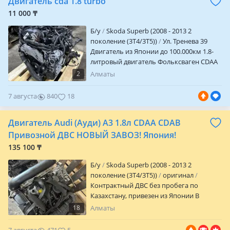
Двигатель cda 1.8 turbo
11 000 ₸
Б/y
Skoda Superb (2008 - 2013 2
поколение (3T4/3T5))
Ул. Тренева 39
Двигатель из Японии до 100.000км 1.8-
литровый двигатель Фольксваген CDAA
1.8 TSI выпускался концерном с 2008 по
2
Алматы
2015 год и ставился на многие
популярные модели компании, такие
7 августа
840
18
как Гольф, Пассат, Октавия и Ауди А3.
Именно с этого поколения силовых
Двигатель Audi (Ауди) A3 1.8л CDAA CDAB
агрегатов началась история масложора
моторов типа ТСИ. ТЕХНИЧЕСКИЕ
Привозной ДВС НОВЫЙ ЗАВОЗ! Япония!
ХАРАКТЕРИСТИКИ МОТОРА VW CDAA 1.8
135 100 ₸
TSI Точный объем 1798 см³ Система
питания прямой впрыск Мощность двс
Б/y
Skoda Superb (2008 - 2013 2
160 л. С. Крутящий момент 250 Нм Блок
поколение (3T4/3T5))
оригинал
цилиндров чугунный R4 Головка блока
Контрактный ДВС без пробега по
алюминиевая 16v Диаметр цилиндра
Казахстану, привезен из Японии В
82.5 мм Ход поршня 84.2 мм Степень
отличном состоянии, с минимальным
18
Алматы
сжатия 9.6 Особенности двс DOHC
пробегом Двигатель полностью готов к
Гидрокомпенсат. Да Привод ГРМ цепной
установке И самое главное товар уже в