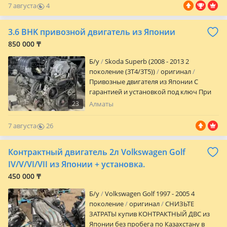
7 августа
4
0
3.6 BHK привозной двигатель из Японии
850 000 ₸
Б/y
Skoda Superb (2008 - 2013 2
поколение (3T4/3T5))
оригинал
Привозные двигателя из Японии С
гарантией и установкой под ключ При
установке масло антифриз фильтр
23
Алматы
бесплатно Гарантия 14 дней на
проверку на наличие брака
7 августа
26
0
Контрактный двигатель 2л Volkswagen Golf
IV/V/VI/VII из Японии + установка.
450 000 ₸
Б/y
Volkswagen Golf 1997 - 2005 4
поколение
оригинал
СНИЗЬТЕ
ЗАТРАТЫ купив КОНТРАКТНЫЙ ДВС из
Японии без пробега по Казахстану в