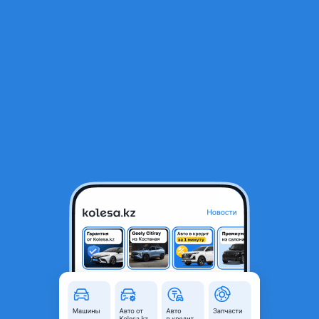
RU
Открыть приложение
2
Автозапчасти
Фильтр
Автозапчасти для Skoda Superb в Алматы
Найдено 954 объявления
VIP-предложения
Стать VIP
Контрактный двигатель 2л Volkswagen Golf
IV/V/VI/VII из Японии + установка.
450 000 ₸