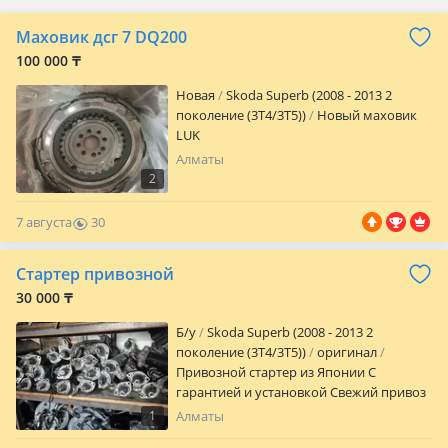
Маховик дсг 7 DQ200
100 000 ₸
Новая
Skoda Superb (2008 - 2013 2
поколение (3T4/3T5))
Новый маховик
LUK
Алматы
2
7 августа
30
0
Стартер привозной
30 000 ₸
Б/y
Skoda Superb (2008 - 2013 2
поколение (3T4/3T5))
оригинал
Привозной стартер из Японии С
гарантией и установкой Свежий привоз
в понедельник
1
Алматы