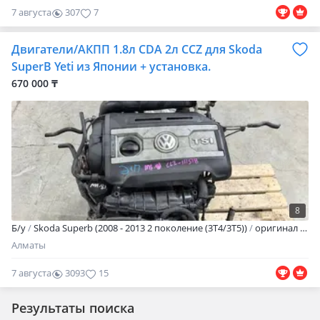
7 августа
307
7
Двигатели/АКПП 1.8л CDA 2л CCZ для Skoda
SuperB Yeti из Японии + установка.
670 000 ₸
8
Б/y
Skoda Superb (2008 - 2013 2 поколение (3T4/3T5))
оригинал
Пр
Алматы
7 августа
3093
15
Результаты поиска