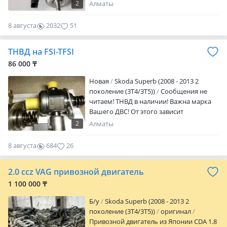
связавшись с нами по телефону или.
2
Алматы
Менеджер готова ответить на все ваши
вопросы и помочь вам выбрать
8 августа
2032
51
лучшую опцию для вас. Остановите
поиск, позвоните нам прямо сейчас!
ТНВД на FSI-TFSI
ПРОСЬБА УТОЧНЯТЬ СТОИМОСТЬ ПЕРЕД
86 000 ₸
ПОКУПКОЙ ПО ТЕЛЕФОНУ
Новая
Skoda Superb (2008 - 2013 2
поколение (3T4/3T5))
Сообщения не
читаем! ТНВД в наличии! Важна марка
Вашего ДВС! От этого зависит
конкретная цена детали! ВИН КОД
2
Алматы
кузова ускорит наш ответ!
8 августа
684
26
2.0 ccz VAG привозной двигатель
1 100 000 ₸
Б/y
Skoda Superb (2008 - 2013 2
поколение (3T4/3T5))
оригинал
Привозной двигатель из Японии CDA 1.8