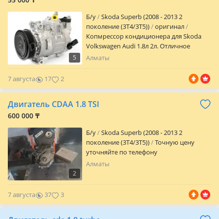
Б/y
Skoda Superb (2008 - 2013 2
поколение (3T4/3T5))
оригинал
Копмрессор кондиционера для Skoda
Volkswagen Audi 1.8л 2л. Отличное
состояние, снят с привозного двигателя
5
Алматы
с малым пробегом. Гарантия на
проверку 3 дня. Отправка по регионам.
7 августа
17
2
Двигатель CDAA 1.8 TSI
600 000 ₸
Б/y
Skoda Superb (2008 - 2013 2
поколение (3T4/3T5))
Точную цену
уточняйте по телефону
Алматы
2
7 августа
37
3