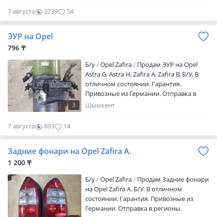
W203, W209, Space star, Colt, Almera,
7 августа
2239
54
Maxima, Astra Omega, Vectra, logan, grand
Vitara, Verso, Touareg, Touran, Caddy. Б/У.
ЭУР на Opel
В отличном состоянии. Гарантия.
Привозные из Германии. Отправка в
796 ₸
регионы.
Б/y
Opel Zafira
Продам ЭУР на Opel
Astra G, Astra H, Zafira A, Zafira B. Б/У. В
отличном состоянии. Гарантия.
Привозные из Германии. Отправка в
регионы.
3
Шымкент
7 августа
893
14
Задние фонари на Opel Zafira A.
1 200 ₸
Б/y
Opel Zafira
Продам Задние фонари
на Opel Zafira A. Б/У. В отличном
состоянии. Гарантия. Привозные из
Германии. Отправка в регионы.