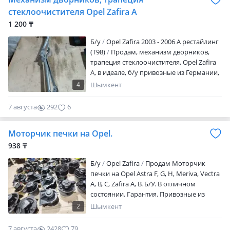
стеклоочистителя Opel Zafira A
1 200 ₸
Б/y
Opel Zafira 2003 - 2006 A рестайлинг
(T98)
Продам, механизм дворников,
трапеция стеклоочистителя, Opel Zafira
A, в идеале, б/у привозные из Германии,
на весь товар гарантия 10 дней,
4
Шымкент
отправка в регионы,
7 августа
292
6
Моторчик печки на Opel.
938 ₸
Б/y
Opel Zafira
Продам Моторчик
печки на Opel Astra F, G, H, Meriva, Vectra
A, B, C, Zafira A, B. Б/У. В отличном
состоянии. Гарантия. Привозные из
Германии. Отправка в регионы.
2
Шымкент
7 августа
2428
79