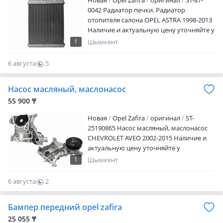
Новая
Opel Zafira
оригинал
ST-87-
0042 Радиатор печки. Радиатор
отопителя салона OPEL ASTRA 1998-2013
Наличие и актуальную цену уточняйте у
менеджера
1
Шымкент
6 августа
5
0
Насос масляный, маслонасос
55 900 ₸
Новая
Opel Zafira
оригинал
ST-
25190865 Насос масляный, маслонасос
CHEVROLET AVEO 2002-2015 Наличие и
актуальную цену уточняйте у
менеджера
1
Шымкент
6 августа
2
0
Бампер передний opel zafira
25 055 ₸