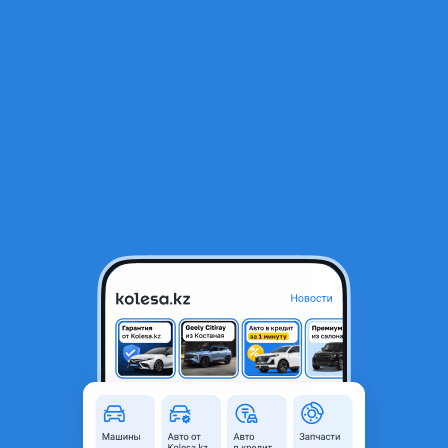
RU
Открыть приложение
2
Автозапчасти
Фильтр
Автозапчасти для Opel Zafira в Шымкенте
Найдено 178 объявлений
Компрессор кондиционера
25 000 ₸
Б/y
Opel Zafira 1999 - 2003 A (T98)
Компрессор кондиционера от Опель
Зафира а снятый с работающей
автомашины
3
Шымкент
6 августа
8
0
Генератор на Opel.
640 ₸