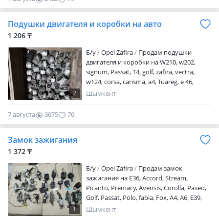
Подушки двигателя и коробки на авто
1 206 ₸
Б/y
Opel Zafira
Продам подушки
двигателя и коробки на W210, w202,
signum, Passat, T4, golf, zafira, vectra,
w124, corsa, carisma, a4, Tuareg, e 46,
w203, Octavia, Polo, w168, W169. Б/У. В
2
Шымкент
отличном состоянии. Гарантия.
Привозные из Германии. Отправка в
7 августа
3075
70
регионы
Замок зажигания
1 372 ₸
Б/y
Opel Zafira
Продам замок
зажигания на E36, Accord, Stream,
Picanto, Premacy, Avensis, Corolla, Paseo,
Golf, Passat, Polo, fabia, Fox, A4, A6, E39,
Octavia, Sportage, Cronos, MPV, W169,
1
Шымкент
W168, W245, W202, W208, W210, W211,