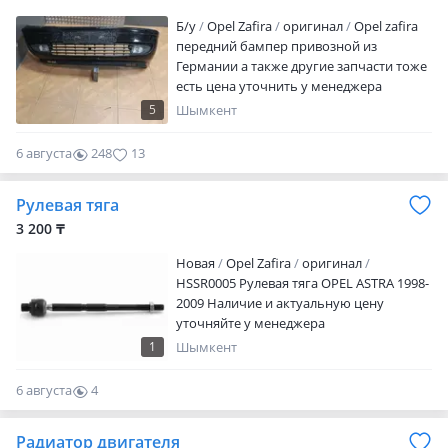
Б/y
Opel Zafira
оригинал
Opel zafira
передний бампер привозной из
Германии а также другие запчасти тоже
есть цена уточнить у менеджера
5
Шымкент
6 августа
248
13
Рулевая тяга
3 200 ₸
Новая
Opel Zafira
оригинал
HSSR0005 Рулевая тяга OPEL ASTRA 1998-
2009 Наличие и актуальную цену
уточняйте у менеджера
1
Шымкент
6 августа
4
0
Радиатор двигателя