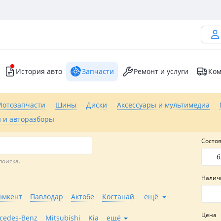
История авто
Запчасти
Ремонт и услуги
Ком
Мотозапчасти
Шины
Диски
Аксессуары и мультимедиа
 и авторазборы
Состо
б
поиска.
Налич
мкент
Павлодар
Актобе
Костанай
ещё
Цена
cedes-Benz
Mitsubishi
Kia
ещё