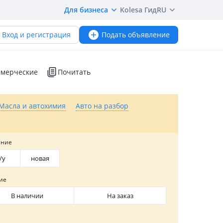
Для бизнеса
Kolesa Гид
RU
Вход и регистрация
Подать объявление
мерческие
Почитать
Масла и автохимия
Авто на разбор
яние
/y
новая
ие
В наличии
На заказ