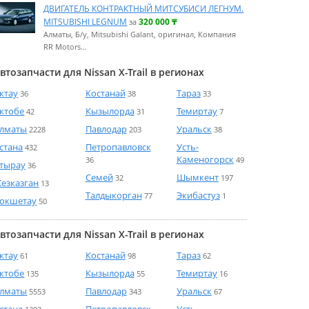
ДВИГАТЕЛЬ КОНТРАКТНЫЙ МИТСУБИСИ ЛЕГНУМ.
MITSUBISHI LEGNUM
320 000
₸
за
Алматы, Б/у, Mitsubishi Galant, оригинал, Компания
RR Motors…
втозапчасти для Nissan X-Trail в регионах
ктау
Костанай
Тараз
36
38
33
ктобе
Кызылорда
Темиртау
42
31
7
лматы
Павлодар
Уральск
2228
203
38
стана
Петропавловск
Усть-
432
Каменогорск
36
49
тырау
36
Семей
Шымкент
32
197
езказган
13
Талдыкорган
Экибастуз
77
1
окшетау
50
втозапчасти для Nissan X-Trail в регионах
ктау
Костанай
Тараз
61
98
62
ктобе
Кызылорда
Темиртау
135
55
16
лматы
Павлодар
Уральск
5553
343
67