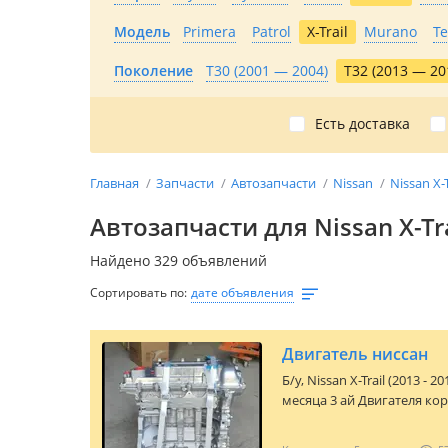
Модель
Primera
Patrol
X-Trail
Murano
T
Поколение
T30 (2001 — 2004)
T32 (2013 — 20
Есть доставка
Главная
Запчасти
Автозапчасти
Nissan
Nissan X-T
Автозапчасти для Nissan X-Tr
Найдено 329 объявлений
Сортировать по:
дате объявления
Двигатель ниссан
Б/y,
Nissan X-Trail (2013 - 20
месяца 3 ай Двигателя ко
гарантией Бу оригинал. Н
юридическими лицами. Гар