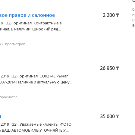
В
вое правое и салонное
2 200
₸
п
Б
19 T32)
, оригинал, Контрактные в
В
инал. В наличии. Широкий ряд
егионам. Цену и фото уточняйте по
ились пишите. Ответим. Наличный,
806
ED, РЭД, рассрочка
26 950
₸
- 2019 T32)
, оригинал, CQ0274L Рычаг
007-2014 Наличие и актуальную цену
я
35 000
₸
- 2019 T32)
, Уважаемые клиенты! ФОТО
А ВАШ АВТОМОБИЛЬ УТОЧНЯЙТЕ У