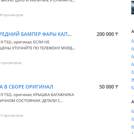
АЛЬНУЮ ЦЕНУ И НАЛИЧИЕ УТОЧНЯЙТЕ
ЯЕМ ФОТО ВИДЕО
09
 И РЕГИОН КАЗАХСТАНА. СПОСОБ
А
МОРДА НОУСКАТ ПЕРЕДНИЙ БАМПЕР ФАРЫ КАПОТ КРЫЛО NISSAN X-TRAIL
200 000
₸
ЫМ НОМЕРАМ!
А
19 T32)
, оригинал, ЕСЛИ НЕ
А
ЕР ФАРЫ КАПОТ КРЫЛО NISSAN X-TRAIL
А
ИИ С МИНИМАЛЬНЫМ ПРОБЕГОМ!
5
А
 ОБЗОР ЛЮБОЙ ДЕТАЛИ ДОСТАВКА
А
ОТПАВИМ В ЛЮБОЙ ГОРОД И РЕГИОН
УТОЧНЯЙТЕ. РАБОТАЕМ БЕЗ
Ж
АЛИЧИЕ
А В СБОРЕ ОРИГИНАЛ
50 000
₸
К
РОВ КОМПАНИИ ПО УКАЗАННЫМ
19 T32)
, оригинал, КРЫШКА БАГАЖНИКА
А
РОБЕГА ПО РК. ОТПАВИМ В
А
КАЗАХСТАНА. СПОСОБ ОТПРАВКИ
15
А
А
Х ЦЕН,