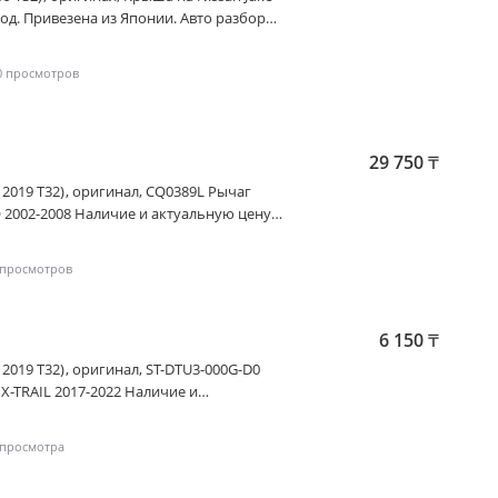
Привезена из Японии. Авто разбор
маленькими пробегами, купленных на
0
до 17-00, Воскресенье: выходной.
 в любой регион СНГ. Для иногородних
дит, RED, рассрочка.
29 750
₸
ый переулок 66, район Глобал-сити (2гис)
- 2019 T32)
, оригинал, CQ0389L Рычаг
2002-2008 Наличие и актуальную цену
6 150
₸
- 2019 T32)
, оригинал, ST-DTU3-000G-D0
X-TRAIL 2017-2022 Наличие и
те у менеджера