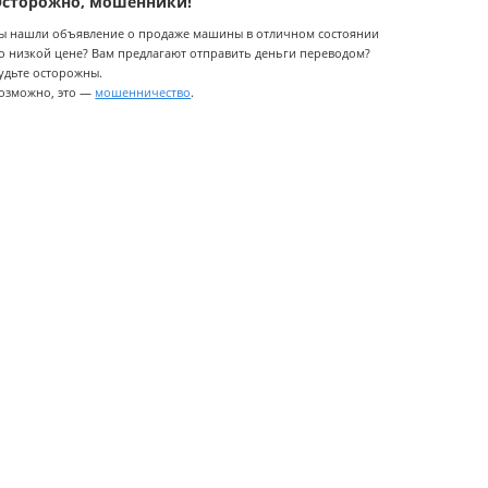
Осторожно, мошенники!
ы нашли объявление о продаже машины в отличном состоянии
о низкой цене? Вам предлагают отправить деньги переводом?
удьте осторожны.
озможно, это —
мошенничество
.