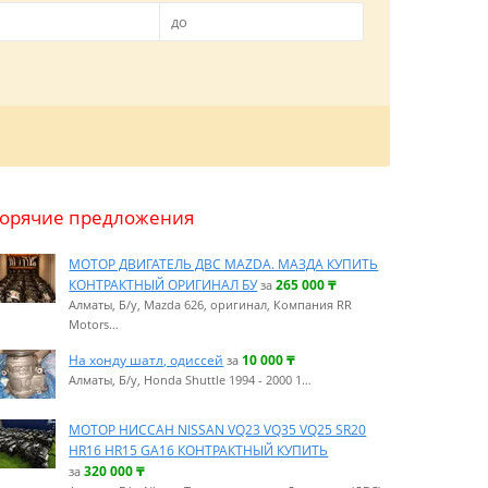
Горячие предложения
МОТОР ДВИГАТЕЛЬ ДВС MAZDA. МАЗДА КУПИТЬ
КОНТРАКТНЫЙ ОРИГИНАЛ БУ
265 000
₸
за
Алматы, Б/у, Mazda 626, оригинал, Компания RR
Motors…
На хонду шатл, одиссей
10 000
₸
за
Алматы, Б/у, Honda Shuttle 1994 - 2000 1…
МОТОР НИССАН NISSAN VQ23 VQ35 VQ25 SR20
HR16 HR15 GA16 КОНТРАКТНЫЙ КУПИТЬ
320 000
₸
за