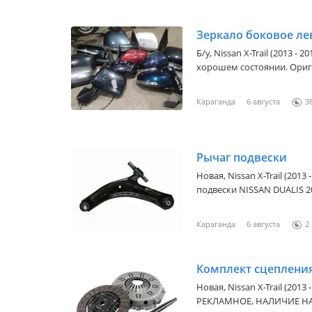
Зеркало боковое ле
Б/y,
Nissan X-Trail (2013 - 20
хорошем состоянии. Ориг
запчастей. Отправка по р
телефону. Если не дозвон
Караганда
6 августа
3
безналичный расчет. QR, R
Рычаг подвески
Новая,
Nissan X-Trail (2013 
подвески NISSAN DUALIS 2
уточняйте у менеджера
Караганда
6 августа
2
Комплект сцеплени
Новая,
Nissan X-Trail (2013 
РЕКЛАМНОЕ, НАЛИЧИЕ Н