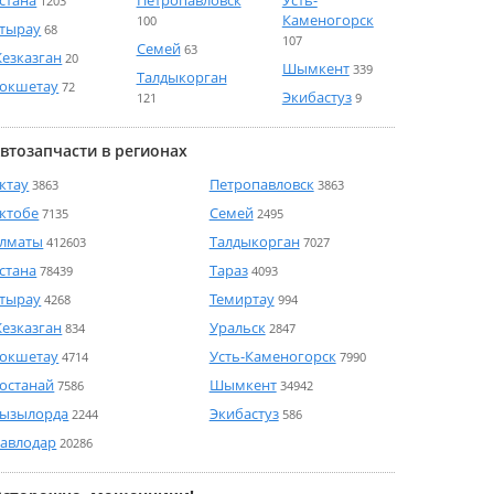
стана
Петропавловск
Усть-
1203
Каменогорск
100
тырау
68
107
Семей
63
езказган
20
Шымкент
339
Талдыкорган
окшетау
72
Экибастуз
121
9
втозапчасти в регионах
ктау
Петропавловск
3863
3863
ктобе
Семей
7135
2495
лматы
Талдыкорган
412603
7027
стана
Тараз
78439
4093
тырау
Темиртау
4268
994
езказган
Уральск
834
2847
окшетау
Усть-Каменогорск
4714
7990
останай
Шымкент
7586
34942
ызылорда
Экибастуз
2244
586
авлодар
20286