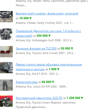
Алматы, Б/у, Nissan Teana, оригинал, Двигатель (ДВС)
Nissan…
Бампер geely coolray, фары geely, emgrand
10 000
₸
за
Алматы, Новая, Geely Coolray 2023 - н.в. 1…
Привозной Двигатель cax caxa 1.4 turbo tsi с
гарантией!
350 000
₸
за
Астана, Б/у, Volkswagen Golf 2008 - 2012 6…
Задание фонари на TLC200
50 000
₸
за
Астана, Б/у, Toyota Land Cruiser 2007 - 2012…
Двери стекло замок обшивки оригинальные
передние и задние
1 000
₸
за
Астана, Б/у, Kia K7 2019 - 2021 2…
Амортизаторы
60 000
₸
за
Алматы, Б/у, Lexus GX 470 2002 - 2009…
Контрактный двигатель 3UZ-FE
1 200 000
₸
за
Астана, Б/у, Toyota Crown Majesta, оригинал,
Привозной двигатель…