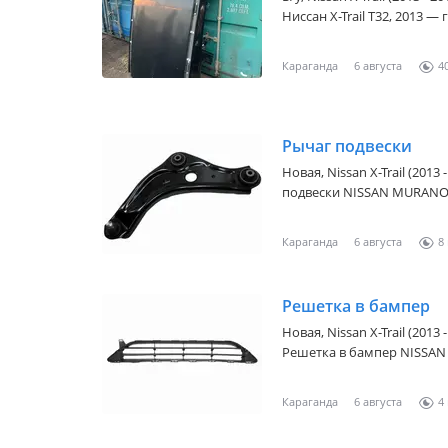
Ниссан X-Trail T32, 2013 — год. 
"ЕВРАЗИЯ-Авто" Разбираем и поставляем запчасти с автомобилей
в отличном состоянии с 
Караганда
6 августа
4
японских аукционах. Режим работы: Понедельник-пятница с 9: 00
до 18: 00, Суббота с 9: 00 
Отправка по Казахстану и
делаем подробные фото-видео отчеты. Кре
Рычаг подвески
Адрес: Караганда, Стартов
Новая,
Nissan X-Trail (2013 
подвески NISSAN MURANO 
уточняйте у менеджера
Караганда
6 августа
8
Решетка в бампер
Новая,
Nissan X-Trail (2013 
Решетка в бампер NISSAN 
актуальную цену уточняй
Караганда
6 августа
4