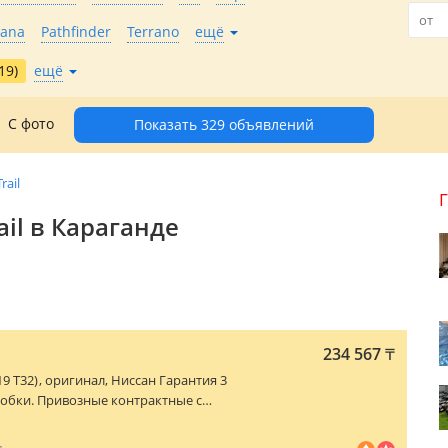
eana
Pathfinder
Terrano
ещё
19)
ещё
С фото
Показать 329 объявлений
rail
ail в Караганде
234 567
₸
19 T32)
, оригинал, Ниссан Гарантия 3
робки. Привозные контрактные с
овые. Работаем с физическими и
антия есть. Сапасы жақсы! Двигателя