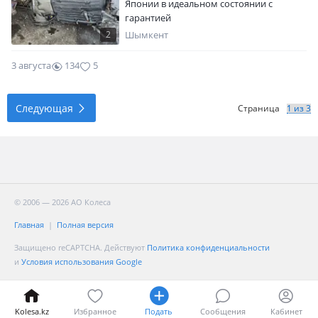
Японии в идеальном состоянии с
усиленными комплектующими. -Ресурс
гарантией
отреставрированных подушек
превышает 200тыс км при стоимости
2
Шымкент
работ, не превышающей стоимость бу
или китайских пневмоподушек. -По-
3 августа
134
5
настоящему качественная услуга за
адекватную цену. -Срок исполнения
1день. Гарантия 2 года
Следующая
Страница
© 2006 — 2026 АО Колеса
Главная
Полная версия
Защищено reCAPTCHA. Действуют
Политика конфиденциальности
и
Условия использования Google
Kolesa.kz
Избранное
Подать
Сообщения
Кабинет