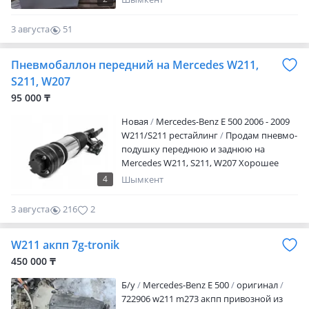
3 августа
51
0
Пневмобаллон передний на Mercedes W211,
S211, W207
95 000 ₸
Новая
Mercedes-Benz E 500 2006 - 2009
W211/S211 рестайлинг
Продам пневмо-
подушку переднюю и заднюю на
Mercedes W211, S211, W207 Хорошее
качество! ГАРАНТИЯ 2 года! Передняя —
4
Шымкент
95 тыс. Тг. Задняя — 95тыс. Тг. Доставка
по г. Алматы бесплатно! Отправляем в
3 августа
216
2
любой регион! У НАС ДЕЙСТВИТЕЛЬНО
ВЫГОДНО! -Добрый день! Предлагаем
W211 акпп 7g-tronik
Вам свои услуги по реставрации
пневмоподушек по г Алматы.
450 000 ₸
-Гарантируем качество и аккуратность
Б/y
Mercedes-Benz E 500
оригинал
исполнения. Будем рады сотрудничать.
722906 w211 m273 акпп привозной из
-Мы реставрируем Пневмоподушки