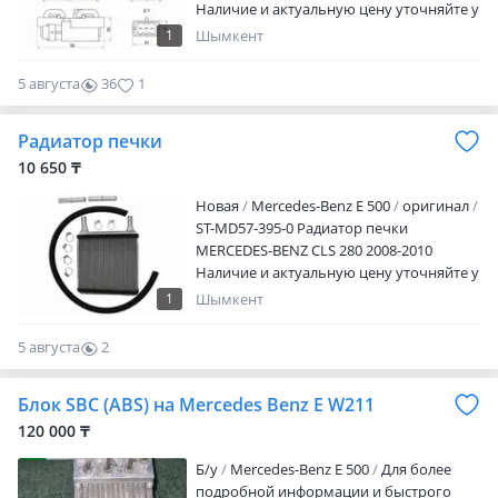
Наличие и актуальную цену уточняйте у
менеджера
1
Шымкент
5 августа
36
1
Радиатор печки
10 650 ₸
Новая
Mercedes-Benz E 500
оригинал
ST-MD57-395-0 Радиатор печки
MERCEDES-BENZ CLS 280 2008-2010
Наличие и актуальную цену уточняйте у
менеджера
1
Шымкент
5 августа
2
0
Блок SBC (ABS) на Mercedes Benz E W211
120 000 ₸
Б/y
Mercedes-Benz E 500
Для более
подробной информации и быстрого