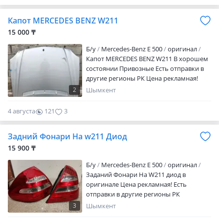
0
Капот MERCEDES BENZ W211
15 000 ₸
Б/y
Mercedes-Benz E 500
оригинал
Капот MERCEDES BENZ W211 В хорошем
состоянии Привозные Есть отправки в
другие регионы РК Цена рекламная!
2
Шымкент
4 августа
121
3
Задний Фонари На w211 Диод
15 900 ₸
Б/y
Mercedes-Benz E 500
оригинал
Заданий Фонари На W211 диод в
оригинале Цена рекламная! Есть
отправки в другие регионы РК
3
Шымкент