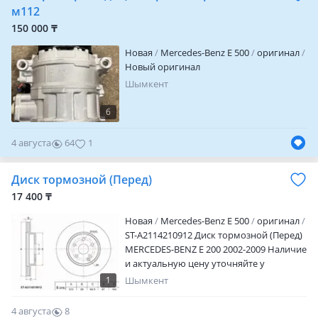
м112
150 000 ₸
Новая
Mercedes-Benz E 500
оригинал
Новый оригинал
Шымкент
6
4 августа
64
1
Диск тормозной (Перед)
17 400 ₸
Новая
Mercedes-Benz E 500
оригинал
ST-A2114210912 Диск тормозной (Перед)
MERCEDES-BENZ E 200 2002-2009 Наличие
и актуальную цену уточняйте у
менеджера
1
Шымкент
4 августа
8