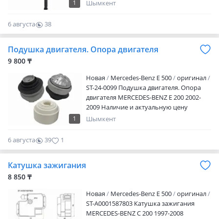
1
Шымкент
6 августа
38
0
Подушка двигателя. Опора двигателя
9 800 ₸
Новая
Mercedes-Benz E 500
оригинал
ST-24-0099 Подушка двигателя. Опора
двигателя MERCEDES-BENZ E 200 2002-
2009 Наличие и актуальную цену
уточняйте у менеджера
1
Шымкент
6 августа
39
1
Катушка зажигания
8 850 ₸
Новая
Mercedes-Benz E 500
оригинал
ST-A0001587803 Катушка зажигания
MERCEDES-BENZ C 200 1997-2008