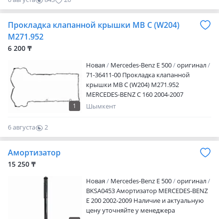
США, ОАЭ, Европы! Работаем с
регионами и СНГ. ТАКЖЕ ИМЕЮТСЯ
Прокладка клапанной крышки MB C (W204)
УСЛУГИ СЕРВИСА Авторазбор "Aspara
M271.952
Motors Абая" Наш адрес: г. Алматы ул.
Килыбай Медеубекова 21 по 2Гис,
6 200 ₸
Ракета 21 по Яндекс навигатору (это
Новая
Mercedes-Benz E 500
оригинал
один адрес). Режим работы: Каждый
71-36411-00 Прокладка клапанной
день с 09: 00 до 18: 00 без выходных. С 13:
крышки MB C (W204) M271.952
00 до 14: 00 обед
MERCEDES-BENZ C 160 2004-2007
Наличие и актуальную цену уточняйте у
1
Шымкент
менеджера
6 августа
2
0
Амортизатор
15 250 ₸
Новая
Mercedes-Benz E 500
оригинал
BKSA0453 Амортизатор MERCEDES-BENZ
E 200 2002-2009 Наличие и актуальную
цену уточняйте у менеджера