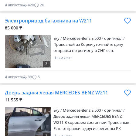
4 августа
420
26
Электропривод багажника на W211
85 000 ₸
Б/y
Mercedes-Benz E 500
оригинал
Привозной из Кореи уточняйте цену
отправка по региону и СНГ есть
Шымкент
3
4 августа
88
5
Дверь задняя левая MERCEDES BENZ W211
11 555 ₸
Б/y
Mercedes-Benz E 500
оригинал
Дверь задняя левая MERCEDES BENZ
W211 В хорошем состоянии Привозные
Есть отправки в другие регионы РК
Цена рекламная!
2
Шымкент