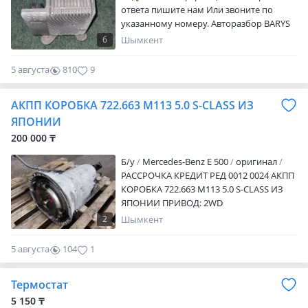
ответа пишите нам Или звоните по
указанному номеру. Авторазбор BARYS
AUTO. Широкий выбор автозапчастей.
6
Шымкент
Оригинальные запчасти из Японии,
Европы и США. Есть отправка по
5 августа
810
9
регионам РК. Время работы с 9: 00-18: 00
с перерывом 13: 00-14: 00. Без выходных.
АКПП КОРОБКА 722.663 M113 5.0 S-CLASS ИЗ
Наш Адрес: г. Каскелен Авторынок адрес:
трасса Алматы-Бишкек 122/3
ЯПОНИИ
Предварительно уточняйте цену и
200 000 ₸
наличие товара у нашего менеджера.
Б/y
Mercedes-Benz E 500
оригинал
РАССРОЧКА КРЕДИТ РЕД 0012 0024 АКПП
КОРОБКА 722.663 M113 5.0 S-CLASS ИЗ
ЯПОНИИ ПРИВОД: 2WD
УСТАНАВЛИВАЛСЯ НА: S-CLASS W220,
2
Шымкент
CLS-CLASS W219, E-CLASS W210, W211,
ML-CALSS W163, W164 КОМПЕКТАЦИЯ:
5 августа
104
1
ГОЛЫЙ БЕЗ НАВЕСНОГО ГАРАНТИЯ НА
КПП: 30 КАЛЕНДАРНЫХ ДНЕЙ! В
Термостат
ОТЛИЧНОМ СОСТОЯНИИ. ДЕТАЛИ С
КОНТРАКТНОГО РАСПИЛА, БЕЗ ПРОБЕГА
5 150 ₸