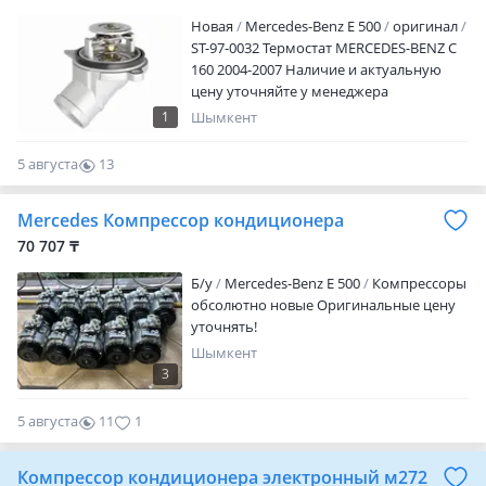
ПО РК. ОТПАВИМ В ЛЮБОЙ ГОРОД И
Новая
Mercedes-Benz E 500
оригинал
РЕГИОН КАЗАХСТАНА. СПОСОБ
ST-97-0032 Термостат MERCEDES-BENZ C
ОТПРАВКИ УТОЧНЯЙТЕ.
160 2004-2007 Наличие и актуальную
ПРЕДОСТАВЛЯЕМ ФОТО ВИДЕО ОБЗОР
цену уточняйте у менеджера
ЛЮБОЙ ДЕТАЛИ МЫ НАХОДИМСЯ В
ГОРОДЕ АСТАНА РАБОТАЕМ БЕЗ
1
Шымкент
ВЫХОДНЫХ С 10: 00 ДО 17: 00 ДЛЯ
ПОЛУЧНИЯ АКТУАЛЬНЫХ ЦЕН, ФОТО,
5 августа
13
ВИДЕО ДЕТАЛЕЙ. ПИШИТЕ В
0
СООБЩЕНИЯ ИЛИ ПО НОМЕРУ. ЕСЛИ НЕ
Mercedes Компрессор кондиционера
ДОЗВОНИЛИСЬ, ПИШИТЕ
70 707 ₸
Б/y
Mercedes-Benz E 500
Компрессоры
обсолютно новые Оригинальные цену
уточнять!
Шымкент
3
5 августа
11
1
Компрессор кондиционера электронный м272