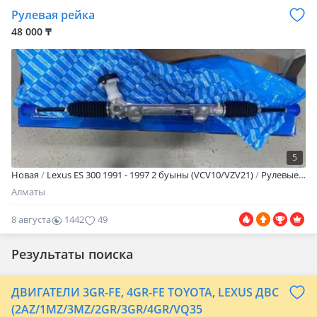
Рулевая рейка
48 000 ₸
5
Новая
Lexus ES 300 1991 - 1997 2 буыны (VCV10/VZV21)
Рулевые рейки новые в заводском качестве. Доставка по всему РК. Хорошие товары за хорошие цены. Звоните уточняйте цены!
Алматы
8 августа
1442
49
Результаты поиска
ДВИГАТЕЛИ 3GR-FE, 4GR-FE TOYOTA, LEXUS ДВС
(2AZ/1MZ/3MZ/2GR/3GR/4GR/VQ35