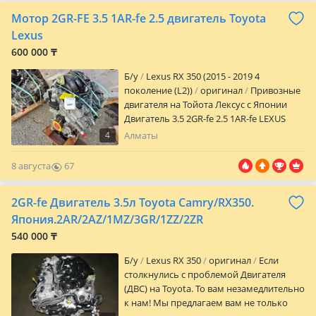
Мотор 2GR-FE 3.5 1AR-fe 2.5 двигатель Toyota
Lexus
600 000 ₸
Б/y
Lexus RX 350 (2015 - 2019 4
поколение (L2))
оригинал
Привозные
двигателя на Тойота Лексус с Японии
Двигатель 3.5 2GR-fe 2.5 1AR-fe LEXUS
ES350 XV40 2006-2012 ES350 XV60 2012-
4
Алматы
2018 RX350 XU30 2006-2009 RX350 AL10
2008-2015 TOYOTA SIENNA XL20 2006-2009
8 августа
67
SIENNA XL30 2010-2019 CAMRY XV40-45
0
2009-2011 CAMRY XV50-55 2011-2017
2GR-fe Двигатель 3.5л Toyota Camry/RX350.
CAMRY XV70 — 75 HIGHLANDER XU40
2007-2013 VENZA GV10 2008-2016 RAV 4
Япония.2AR/2AZ/1MZ/3GR/1ZZ/2ZR
XA30 2009-2012 RAV 4 XA40 2012-2019
540 000 ₸
AURION XV40 2006-2011 AVALON XX30
2005-2012 Alphard Estima Коробка
Б/y
Lexus RX 350
оригинал
Если
передач автомат АКПП редуктор
столкнулись с проблемой Двигателя
раздатка вариатор мотор U660e U760e
(ДВС) на Toyota. То вам незамедлительно
на Toyota и Lexus
к нам! Мы предлагаем вам не только