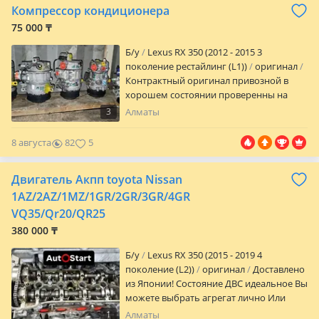
Компрессор кондиционера
НАЛИЧИЕ УТОЧНЯТЬ ПО ТЕЛЕФОНУ
75 000 ₸
Б/y
Lexus RX 350 (2012 - 2015 3
поколение рестайлинг (L1))
оригинал
Контрактный оригинал привозной в
хорошем состоянии проверенны на
стэнде отправка по регионам Установка
3
Алматы
в городе Алматы наличии и цену
уточняйте по телефону или
8 августа
82
5
Двигатель Акпп toyota Nissan
1AZ/2AZ/1MZ/1GR/2GR/3GR/4GR
VQ35/Qr20/QR25
380 000 ₸
Б/y
Lexus RX 350 (2015 - 2019 4
поколение (L2))
оригинал
Доставлено
из Японии! Состояние ДВС идеальное Вы
можете выбрать агрегат лично Или
довериться нам Установка на нашем
1
Алматы