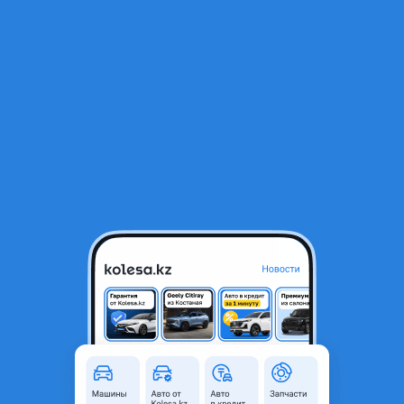
RU
Открыть приложение
2
Автозапчасти
Фильтр
Автозапчасти для Lexus RX 350 в Алматы
Найдено 2 595 объявлений
VIP-предложения
Стать VIP
Двигатель на Camry 3.5 2GR-fe
750 000 ₸
1