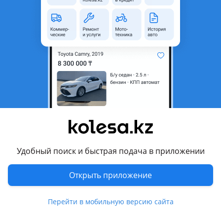
Б/y
Toyota Camry 2006 - 2009 XV40
оригинал
Двигатель на Camry 3.5 2GR-fe Toyota Highlander, Lexus RX350 U660 u760 коробка автомат раздатка редуктор коробка передач В отличном состоянии Отправка по РК
Алматы
8 августа
347
7
Бампер Lexus Rx
5 000 ₸
Удобный поиск и быстрая подача в приложении
4
Открыть приложение
Новая
Lexus RX 200t 2015 - 2019 4 поколение (L2)
оригинал
Lexus Rx 2016-2023 Бампер в сборе Бампер передний Решетка радиатора Решетка бампера Губа нижняя Капот Крыло левое правое Фара левая правая Дверь передняя левая правая Крышка багажника Туманка левая правая В наличии Бу оригинал и под оригинал Отправка есть Дияс
Алматы
Перейти в мобильную версию сайта
8 августа
84
0