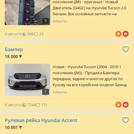
поколение (JM)
оригинал
Новый
Двигатель (G4GC) на Hyundai Tucson 2.0
бензин. Все основные запчасти на
моторе установлены оригинальные
5
Алматы
корейских производителей. Двигатель
запускался на стенде и прошел все
6 августа
868
23
необходимые проверки и готов к
эксплуатации. Гарантия на проверку
Бампер
есть. Отправляем в регионы.
18 000 ₸
Новая
Hyundai Tucson (2004 - 2010 1
поколение (JM))
Продажа Бампера
передние, задние и многое другое по
Кузову на все корейские модели! Бренд
люкс и Б/У оригинал и новый оригинал!
1
Алматы
Качество отличное. Гарантия возврат 14
дней! Имеется доставка по городу и
6 августа
7244
151
регионам! Оплата наличными, Gold, RED
Расрочка!
Рулевая рейка Hyundai Accent
10 001 ₸