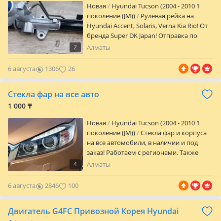
Новая
Hyundai Tucson (2004 - 2010 1
поколение (JM))
Рулевая рейка на
Hyundai Accent, Solaris, Verna Kia Rio! От
бренда Super DK Japan! Отправка по
регионам! Доставка по г. Алматы
2
Алматы
бесплатно! Официальная гарантия на
заводской брак! Без посредников, с
6 августа
1306
26
первых рук!
Стекла фар на все авто
1 000 ₸
Новая
Hyundai Tucson (2004 - 2010 1
поколение (JM))
Стекла фар и корпуса
на все автомобили, в наличии и под
заказ! Работаем с регионами. Также
многие услуги по ремонту и
4
Алматы
обслуживанию автомобильной оптики!
10 лет в сфере автосвета!
6 августа
2846
100
Двигатель G4FC Привозной Корея Hyundai