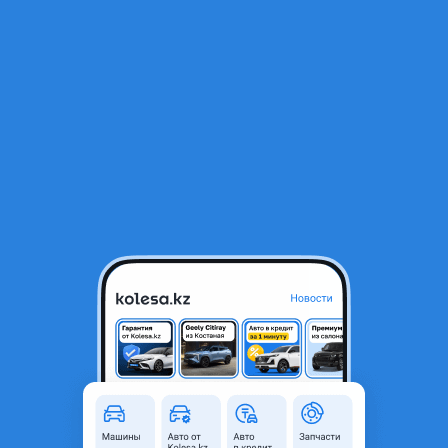
RU
Открыть приложение
2
Автозапчасти
Фильтр
Автозапчасти для Hyundai Tucson в Алматы
Найдено 1 882 объявления
VIP-предложения
Стать VIP
Оригинальные лобовые стекла на HYUNDAI
22 000 ₸
5