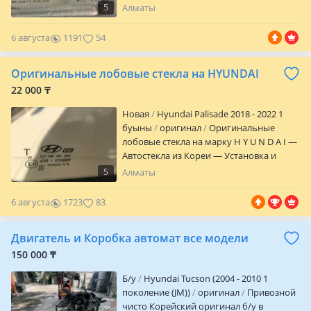
продажа, отправка к другим регионам,
5
Алматы
выезд. Имеется лобовое, боковое,
форточки, задние стеклы на все марки
6 августа
1191
54
авто и на грузовые машины и спец
техники, есть в наличии оригинальные
Оригинальные лобовые стекла на HYUNDAI
стеклы, антиблики и дубликаты
качественные. Опыт работы более 10
22 000 ₸
лет. Мы даем гарантию на свою работу
Новая
Hyundai Palisade 2018 - 2022 1
Пишите чтобы узнать цену!
буыны
оригинал
Оригинальные
лобовые стекла на марку H Y U N D A I —
Автостекла из Кореи — Установка и
продажа на все марки авто — Доставка
5
Алматы
на любую точку Казахстана — В
наличии атермальные, тонированные и
6 августа
1723
83
бронированные стекла — Задние и
боковые стекла — Более 2000тысяч
Двигатель и Коробка автомат все модели
довольных клиентов — Есть опция
выезда
150 000 ₸
Б/y
Hyundai Tucson (2004 - 2010 1
поколение (JM))
оригинал
Привозной
чисто Корейский оригинал б/у в