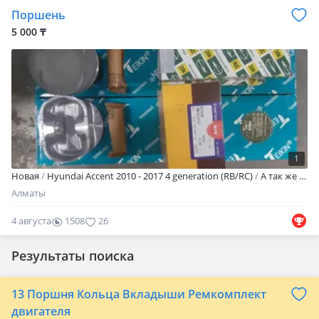
Поршень
5 000 ₸
1
Новая
Hyundai Accent 2010 - 2017 4 generation (RB/RC)
А так же по двигателю (поршни, кольца, вкладыши, ремкомплект (прокладки) на двигатель, ролики, ремни Грм, помпы, термостаты, свечи, свечные провода. Проверенные производители автозапчастей! Отправка по городу и регионам! Цены и производство уточняйте На все виды японских авто! По всему региону Казахстана. Мы находимся в Алматы. По городу доставка Бесплатно.
Алматы
4 августа
1508
26
Результаты поиска
13 Поршня Кольца Вкладыши Ремкомплект
двигателя