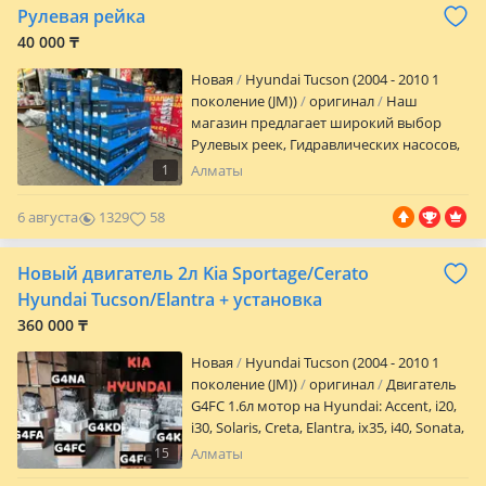
Рулевая рейка
40 000 ₸
Новая
Hyundai Tucson (2004 - 2010 1
поколение (JM))
оригинал
Наш
магазин предлагает широкий выбор
Рулевых реек, Гидравлических насосов,
Головка блока цилиндров, и многое
1
Алматы
другое по ходовому и по мотору
Отправка по Казахстану в любую точку.
6 августа
1329
58
Для постоянных клиентов и Мастерам
скидка Мы находимся в городе Алматы
Новый двигатель 2л Kia Sportage/Cerato
Hyundai Tucson/Elantra + установка
360 000 ₸
Новая
Hyundai Tucson (2004 - 2010 1
поколение (JM))
оригинал
Двигатель
G4FC 1.6л мотор на Hyundai: Accent, i20,
i30, Solaris, Creta, Elantra, ix35, i40, Sonata,
Tucson, Veloster, Kona Kia: Carens, Cerato,
15
Алматы
Optima, K5, Soul, Sportage, Ceed, ProCeed,