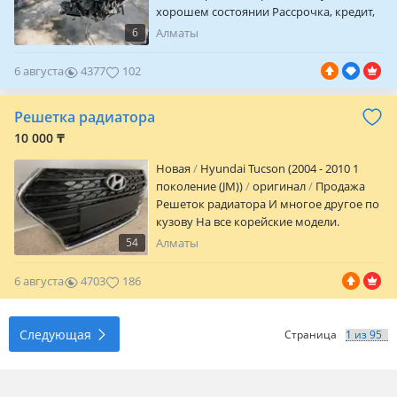
хорошем состоянии Рассрочка, кредит,
ред есть Адрес Райымбека 540/1
6
Алматы
Двигатель коробка автомат, вариатор,
механика, робот, гибрид Гур, генератор
6 августа
4377
102
компрессор кондиционера, катушка,
ТНВД. В наличии
Решетка радиатора
10 000 ₸
Новая
Hyundai Tucson (2004 - 2010 1
поколение (JM))
оригинал
Продажа
Решеток радиатора И многое другое по
кузову На все корейские модели.
Производство ОРИГИНАЛ, ТАЙВАНЬ,
54
Алматы
КИТАЙ, МАЙЛАЗИЯ КАЧЕСТВО
ОТЛИЧНОЕ. По зазорам подходит
6 августа
4703
186
отлично. Гарантия Качество. По ценам
уточняйте у менеджера, Имеется
доставка по городу и регионам платная.
Следующая
Страница
Оплата наличными, Gold, RED
Рассрочка. Автомагазин ALEN PARTS
Алматы Карасай батыра 162/1 Алматы