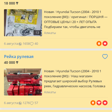
18 000 ₸
Новая
Hyundai Tucson (2004 - 2010 1
поколение (JM))
оригинал
ПОРШНЯ —
ОПТОВЫЕ ЦЕНЫ I 20 + ЛЕТ ОПЫТА
Подбираем так, чтобы двигатель не
вскрывали второй раз. Точный подбор: •
13
Алматы
VIN • двигатель • размеры В наличии:
Поршни, кольца, вкладыши, прокладки
6 августа
1658
40
и др. Алматы, Карсити 4 ярус 64 бутик
Отправка по Казахстану Ashibulak Auto
Рейка рулевая
— собрал и забыл.
40 000 ₸
Новая
Hyundai Tucson (2004 - 2010 1
поколение (JM))
Наш магазин
предлагает широкий выбор Рулевых
реек, Гидравлических насосов, Головка
блока цилиндров, и многое другое по
1
Алматы
ходовому и по мотору Отправка по
Казахстану в любую точку. Для
6 августа
1276
57
постоянных клиентов и Мастерам
скидка Мы находимся в городе Алматы