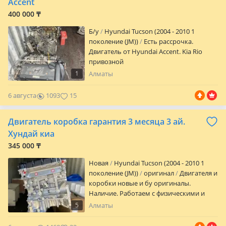
Accent
400 000 ₸
Б/y
Hyundai Tucson (2004 - 2010 1
поколение (JM))
Есть рассрочка.
Двигатель от Hyundai Accent. Kia Rio
привозной
1
Алматы
6 августа
1093
15
Двигатель коробка гарантия 3 месяца 3 ай.
Хундай киа
345 000 ₸
Новая
Hyundai Tucson (2004 - 2010 1
поколение (JM))
оригинал
Двигателя и
коробки новые и бу оригиналы.
Наличие. Работаем с физическими и
юридическими лицами. Гарантия 3мес и
5
Алматы
6мес! Новые Жаңа хорошего качества.
Гарантия дней 35! Установка