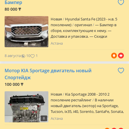
Бампер
80 000 ₸
Новая
Hyundai Santa Fe (2023 - н.в. 5
поколение)
оригинал
— Бампер в
сборе, комплектующие к нему. —
Доставка и упаковка. — Скидки
обязательным клиентам. — Фото и
1
Астана
видеоотчеты товаров при обращении.
8 августа
10
1
Мотор KIA Sportage двигатель новый
Спортейдж
100 000 ₸
Новая
Kia Sportage 2008 - 2010 2
поколение рестайлинг
В наличии
новый двигатель (мотор) на Sportage,
Tucson, ix35, i40, Sorento, SantaFe, Sonata,
Optima, K5, Soul, Creta, Seltos. Так же есть
8
Астана
все виды новых двигателей HYUNDAI-KIA
Применение: HYUNDAI — Accent, Solaris,