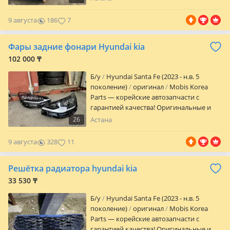
авто по выгодным ценам. Быстрая
помощь с подбором, честный сервис и
9 августа
186
7
гарантия на весь ассортимент. Филиалы
в Шымкенте и Астане — всегда ближе к
Фары задние фонари Hyundai kia
вам! Надёжность, качество и детали,
которым можно доверять.
102 000 ₸
Б/y
Hyundai Santa Fe (2023 - н.в. 5
поколение)
оригинал
Mobis Korea
Parts — корейские автозапчасти с
гарантией качества! Оригинальные и
проверенные запчасти для корейских
26
Астана
авто по выгодным ценам. Быстрая
помощь с подбором, честный сервис и
9 августа
328
11
гарантия на весь ассортимент. Филиалы
в Шымкенте и Астане — всегда ближе к
Решётка радиатора hyundai kia
вам! Надёжность, качество и детали,
которым можно доверять.
33 530 ₸
Б/y
Hyundai Santa Fe (2023 - н.в. 5
поколение)
оригинал
Mobis Korea
Parts — корейские автозапчасти с
гарантией качества! Оригинальные и