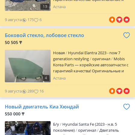
проверенные запчасти для корейских
13
Астана
авто по выгодным ценам. Быстрая
помощь с подбором, честный сервис и
9 августа
175
6
гарантия на весь ассортимент. Филиалы
в Шымкенте и Астане — всегда ближе к
Боковой стекло, лобовое стекло
вам! Надёжность, качество и детали,
которым можно доверять.
50 505 ₸
Новая
Hyundai Elantra 2023 - now 7
generation restyling
оригинал
Mobis
Korea Parts — корейские автозапчасти с
гарантией качества! Оригинальные и
проверенные запчасти для корейских
4
Астана
авто по выгодным ценам. Быстрая
помощь с подбором, честный сервис и
9 августа
289
16
гарантия на весь ассортимент. Филиалы
в Шымкенте и Астане — всегда ближе к
Новый двигатель Киа Хюндай
вам! Надёжность, качество и детали,
которым можно доверять.
550 000 ₸
Б/y
Hyundai Santa Fe (2023 - н.в. 5
поколение)
оригинал
Двигатель