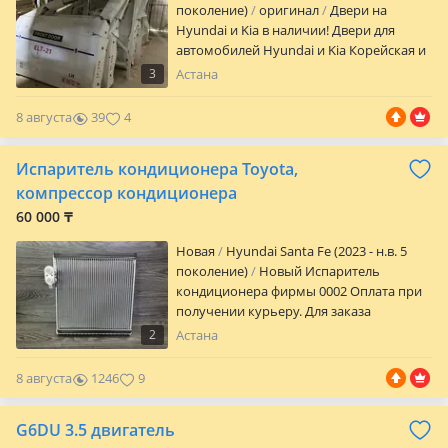
поколение)
оригинал
Двери на
Hyundai и Kia в наличии! Двери для
автомобилей Hyundai и Kia Корейская и
китайская сборка Оригинальные и
3
Астана
дубликаты качественные аналоговые
двери Большой выбор моделей
8 августа
39
4
Доступные цены Отправка по всему
Казахстану Пишите или звоните
Испаритель кондиционера Toyota,
поможем подобрать дверь именно для
вашего автомобиля. Адрес: г. Алматы
компрессор кондиционера
60 000 ₸
Новая
Hyundai Santa Fe (2023 - н.в. 5
поколение)
Новый Испаритель
кондиционера фирмы 0002 Оплата при
получении курьеру. Для заказа
необходимо отправить VIN или фото а
2
Астана
на номер телефона. * 8850133120,
8850106080, TOV485, 946457, 820323n,
8 августа
1246
9
5300v485, 6053v485
G6DU 3.5 двигатель