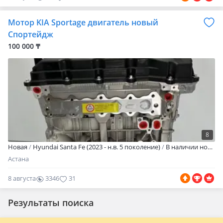
Мотор KIA Sportage двигатель новый
Спортейдж
100 000 ₸
8
Новая
Hyundai Santa Fe (2023 - н.в. 5 поколение)
В наличии новый двигатель (мотор) на Sportage, Tucson, ix35, i40, Sorento, SantaFe, Sonata, Optima, K5, Soul, Creta, Seltos. Так же есть все виды новых двигателей HYUNDAI-KIA Применение: HYUNDAI — Accent, Solaris, Elantra, Avante, Bayon, i20, i30, i40, Sonata, Creta, Tucson, SantaFe, Grandeur KIA — Picanto, Rio, RioX, Soul, Cerato, Ceed, Soul, Seltos, Cadenza, Optima, K3, K5, K7, Sportage, Sorento -Состояние — новое -Гарантия -Рассрочка/кредит -Доставка по всему РК -Есть свои автосервисы по установке -Работаем с физическими и юридическими лицами
Астана
8 августа
3346
31
Результаты поиска