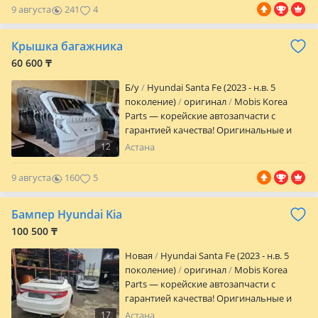
помощь с подбором, честный сервис и
9 августа
241
4
гарантия на весь ассортимент. Филиалы
в Шымкенте и Астане — всегда ближе к
Крышка багажника
вам! Надёжность, качество и детали,
которым можно доверять.
60 600 ₸
Б/y
Hyundai Santa Fe (2023 - н.в. 5
поколение)
оригинал
Mobis Korea
Parts — корейские автозапчасти с
гарантией качества! Оригинальные и
проверенные запчасти для корейских
12
Астана
авто по выгодным ценам. Быстрая
помощь с подбором, честный сервис и
9 августа
160
5
гарантия на весь ассортимент. Филиалы
в Шымкенте и Астане — всегда ближе к
Бампер Hyundai Kia
вам! Надёжность, качество и детали,
которым можно доверять.
100 500 ₸
Новая
Hyundai Santa Fe (2023 - н.в. 5
поколение)
оригинал
Mobis Korea
Parts — корейские автозапчасти с
гарантией качества! Оригинальные и
проверенные запчасти для корейских
17
Астана