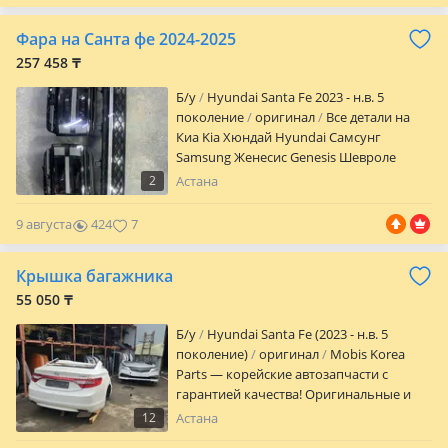
Sportage Sorento K5 Optima Cerato
Carnival K3 K7 K8 K9 Mohave Morning
Фара на Санта фе 2024-2025
Picanto Bayon I20 I30 Ray Sedona Seltos
Spark Malibu Sm 6 Qm 6
257 458 ₸
Б/y
Hyundai Santa Fe 2023 - н.в. 5
поколение
оригинал
Все детали на
Киа Kia Хюндай Hyundai Самсунг
Samsung Женесис Genesis Шевроле
Chevrolet Мотор Accent Sonata Elantra
2
Астана
Tucson Santa Fe Palisade Grandeur Click
Genesis Getz Azera Kona Starex Staria
9 августа
424
7
Sportage Sorento K5 Optima Cerato
Carnival K3 K7 K8 K9 Mohave Morning
Крышка багажника
Picanto Bayon I20 I30 Ray Sedona Seltos
Spark Malibu Sm 6 Qm 6
55 050 ₸
Б/y
Hyundai Santa Fe (2023 - н.в. 5
поколение)
оригинал
Mobis Korea
Parts — корейские автозапчасти с
гарантией качества! Оригинальные и
проверенные запчасти для корейских
12
Астана
авто по выгодным ценам. Быстрая