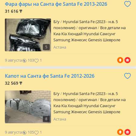
Фара фары на Санта фе Santa Fe 2013-2026
31 616 ₸
Б/y
Hyundai Santa Fe (2023 - н.в. 5
поколение)
оригинал
Все детали на
Киа Kia Хюндай Hyundai Самсунг
Samsung Женесис Genesis Шевроле
Chevrolet Мотор Accent Sonata Elantra
5
Астана
Tucson Santa Fe Palisade Grandeur Click
Genesis Getz Azera Kona Starex Staria
9 августа
103
1
Sportage Sorento K5 Optima Cerato
Carnival K3 K7 K8 K9 Mohave Morning
Капот на Санта фе Santa Fe 2012-2026
Picanto Bayon I20 I30 Ray Sedona Seltos
Spark Malibu Sm 6 Qm 6
32 569 ₸
Б/y
Hyundai Santa Fe (2023 - н.в. 5
поколение)
оригинал
Все детали на
Киа Kia Хюндай Hyundai Самсунг
Samsung Женесис Genesis Шевроле
Chevrolet Мотор Accent Sonata Elantra
8
Астана
Tucson Santa Fe Palisade Grandeur Click
Genesis Getz Azera Kona Starex Staria
9 августа
105
1