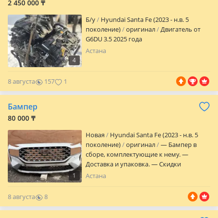
2 450 000 ₸
Б/y
Hyundai Santa Fe (2023 - н.в. 5
поколение)
оригинал
Двигатель от
G6DU 3.5 2025 года
Астана
4
8 августа
157
1
Бампер
80 000 ₸
Новая
Hyundai Santa Fe (2023 - н.в. 5
поколение)
оригинал
— Бампер в
сборе, комплектующие к нему. —
Доставка и упаковка. — Скидки
обязательным клиентам. — Фото и
1
Астана
видеоотчеты товаров при обращении.
8 августа
8
0