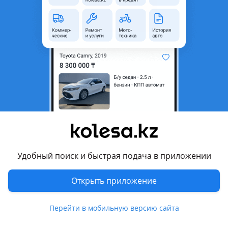
4
Новая
Hyundai Avante 2006 - 2010 4 поколение (HD)
Наличии двигатель KIA/HYUNDAI GDI или T-GDI 1, 6L/2, 0L/2, 4 GDI мотор Так же есть все виды новых двигателей HYUNDAI-KIA Применение: KIA — Picanto, Rio, RioX, Soul, Cerato, Ceed, Soul, Seltos, Cadenza, Optima, K3, K5, K7, Sportage, Sorento HYUNDAI — Accent, Solaris, Elantra, Avante, Bayon, i20, i30, i40, ix35, Sonata, Creta, Tucson, SantaFe, Grandeur Мы находимся в Астане -Состояние — новое -Гарантия -Рассрочка/кредит -Доставка по всему РК -Работаем с физическими и юридическими лицами
Астана
8 августа
912
11
Боковой стекло, лобовое стекло
50 505 ₸
Удобный поиск и быстрая подача в приложении
Открыть приложение
4
Новая
Hyundai Santa Fe (2023 - н.в. 5 поколение)
оригинал
Mobis Korea Parts — корейские автозапчасти с гарантией качества! Оригинальные и проверенные запчасти для корейских авто по выгодным ценам. Быстрая помощь с подбором, честный сервис и гарантия на весь ассортимент. Филиалы в Шымкенте и Астане — всегда ближе к вам! Надёжность, качество и детали, которым можно доверять.
Астана
Перейти в мобильную версию сайта
9 августа
289
16