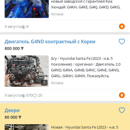
новый заводской с гарантией Киа
Хюндай: G4KH, G4KE, G4KJ, G4KD, G4KG,
G4NA, G4NC, G4NB, G4NH И т. Д. Цены
2
Астана
уточняйте
9 августа
8
0
Двигатель G4ND контрактный с Кореи
800 000 ₸
Б/y
Hyundai Santa Fe (2023 - н.в. 5
поколение)
оригинал
Двигатель 2.0
G4ND, G4NA, G4NB, G4NC, G4NE, G4NG,
G4NL, G4NH, G4NN. Пожалуйста,
оставляйте заявку, мы вам обязательно
5
Астана
ответим.
9 августа
670
20
Двери
80 000 ₸
Новая
Hyundai Santa Fe (2023 - н.в. 5