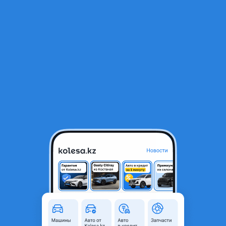
RU
Открыть приложение
2
Автозапчасти
Фильтр
Автозапчасти для Hyundai Santa Fe в Астане
Найдено 515 объявлений
VIP-предложения
Стать VIP
Двигатель HYUNDAI GDI или T-GDI 1,6L /2,0L
/2,4 GDI мотор
100 000 ₸