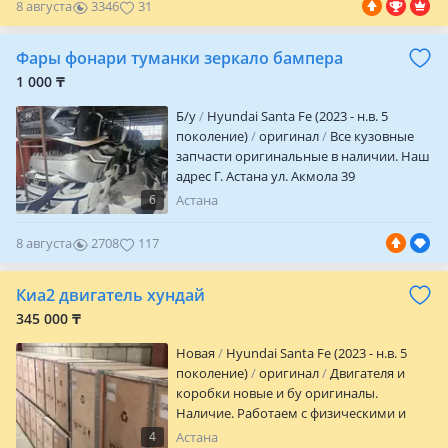
8 августа
3346
31
Elantra, Avante, Bayon, i20, i30, i40, Sonata,
Creta, Tucson, SantaFe, Grandeur KIA —
Фары фонари туманки зеркало бампера
Picanto, Rio, RioX, Soul, Cerato, Ceed, Soul,
Seltos, Cadenza, Optima, K3, K5, K7,
1 000 ₸
Sportage, Sorento -Состояние — новое
Б/y
Hyundai Santa Fe (2023 - н.в. 5
-Гарантия -Рассрочка/кредит -Доставка
поколение)
оригинал
Все кузовные
по всему РК -Есть свои автосервисы по
запчасти оригинальные в наличии. Наш
установке -Работаем с физическими и
адрес Г. Астана ул. Акмола 39
юридическими лицами
6
Астана
8 августа
2708
117
Киа2 двигатель хундай
345 000 ₸
Новая
Hyundai Santa Fe (2023 - н.в. 5
поколение)
оригинал
Двигателя и
коробки новые и бу оригиналы.
Наличие. Работаем с физическими и
юридическими лицами. Гарантия 3мес и
4
Астана