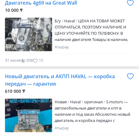
Двигатель 4g69 на Great Wall
10 000 ₸
Б/y
Haval
ЦЕНА НА ТОВАР МОЖЕТ
ОТЛИЧАТЬСЯ, ПОЭТОМУ НАЛИЧИЕ И
ЦЕНУ УТОЧНЯЙТЕ ПО ТЕЛЕФОНУ. В
наличие двигателя Товары в наличии,
оригинал, б/у. Состояние отличное, без
1
Атырау
пробега по Казахстану, с документами о
таможенной очистке. Срок на установку
31 июля
658
15
и проверку 14 дней с момента покупки.
Срок на проверку не распространяется
Новый двигатель и АКПП HAVAL — коробка
на навесное оборудование, датчики,
проводку и другие сопутствующие
передач — гарантия
детали, только на двигатель и кпп.
610 000 ₸
Возврат товара возможен только в
случае его неисправности. Возврата по
Новая
Haval
оригинал
S.motors —
причине (не подошел, не понадобился,
автомобильные двигатели и кпп в
не понравился) нет. В случае возврата
наличии и под заказ Абсолютно новый
товара возвращается только стоимость
двигатель и коробка передач с
самого товара. Если Вас не устраивают
гарантией по доступной стоимости — в
7
Атырау
условия, то рекомендуем воздержаться
наличии При покупке — 5 литров
от покупки. Доставка и оплата.