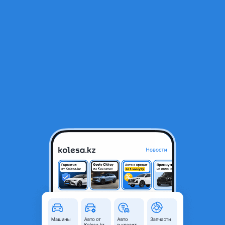
RU
Открыть приложение
2
Автозапчасти
Фильтр
Автозапчасти для Haval в Атырау
Найдено 16 объявлений
VIP-предложения
Стать VIP
Капот
90 000 ₸
2