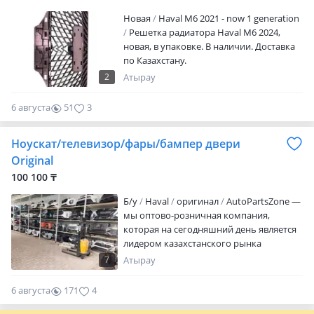
Новая
Haval M6 2021 - now 1 generation
Решетка радиатора Haval M6 2024,
новая, в упаковке. В наличии. Доставка
по Казахстану.
2
Атырау
6 августа
51
3
Ноускат/телевизор/фары/бампер двери
Original
100 100 ₸
Б/y
Haval
оригинал
AutoPartsZone —
мы оптово-розничная компания,
которая на сегодняшний день является
лидером казахстанского рынка
автозапчастей. Более 5 000
7
Атырау
наименований запчастей в наличии на
нашем собственном складе Алматы.
6 августа
171
4
Рассрочка 0-0-12 RED Работаем
прозрачно и честно. Договор на