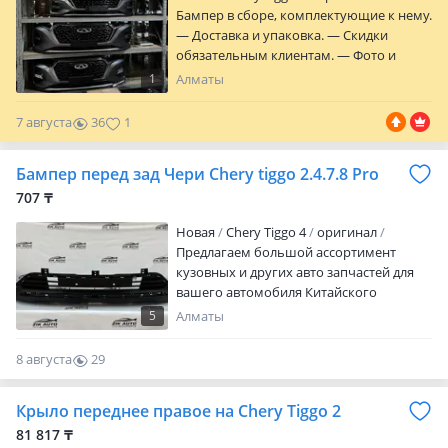
Бампер в сборе, комплектующие к нему.
— Доставка и упаковка. — Скидки
обязательным клиентам. — Фото и
видеоотчеты товаров при обращении.
1
Алматы
7 августа
36
1
Бампер перед зад Чери Chery tiggo 2.4.7.8 Pro
707 ₸
Новая
Chery Tiggo 4
оригинал
Предлагаем большой ассортимент
кузовных и других авто запчастей для
вашего автомобиля Китайского
автопрома. CHERY CHANGAN Отправка
5
Алматы
по регионам РК Мы находимся по
адресу г. Алматы Рынок "Жибек Жолы"
8 августа
29
11 ряд 23
0
Крыло переднее правое на Chery Tiggo 2
81 817 ₸