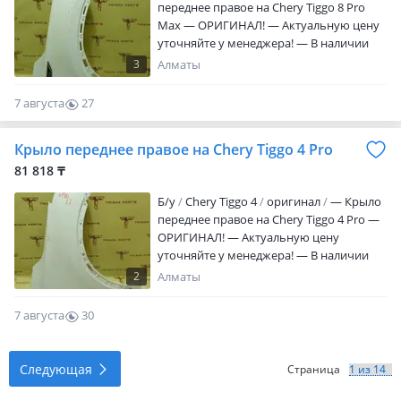
переднее правое на Chery Tiggo 8 Pro
Max — ОРИГИНАЛ! — Актуальную цену
уточняйте у менеджера! — В наличии
все детали по кузову, ходовой и т. Д. —
3
Алматы
Triada Parts Original. • Changan • Geely •
Chery • Jetour • Omoda — Находимся в
7 августа
27
городе Алматы. — Отправим товар в
0
регионы. — Запчасти в наличии на
Крыло переднее правое на Chery Tiggo 4 Pro
складе город Алматы!
81 818 ₸
Б/y
Chery Tiggo 4
оригинал
— Крыло
переднее правое на Chery Tiggo 4 Pro —
ОРИГИНАЛ! — Актуальную цену
уточняйте у менеджера! — В наличии
все детали по кузову, ходовой и т. Д. —
2
Алматы
Triada Parts Original. • Changan • Geely •
Chery • Jetour • Omoda — Находимся в
7 августа
30
городе Алматы. — Отправим товар в
0
регионы. — Запчасти в наличии на
складе город Алматы!
Следующая
Страница