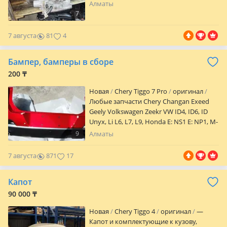
Алматы
7
7 августа
81
4
Бампер, бамперы в сборе
200 ₸
Новая
Chery Tiggo 7 Pro
оригинал
Любые запчасти Chery Changan Exeed
Geely Volkswagen Zeekr VW ID4, ID6, ID
Unyx, Li L6, L7, L9, Honda E: NS1 E: NP1, M-
NV, Omoda C5, S5, Jetour, Jaecoo и другие
9
Алматы
автомобили Все Вопросы по телефону
Цены зависят от комплектации,
7 августа
871
17
уточняйте Бампер Бампер в цвете в
сборе Бампер в сборе с решёткой
Капот
радиатора (Не входят фары, фонари,
партроники, датчики, ДХО, ПТФ, Туманки
90 000 ₸
крыло зеркало) Быстрая доставка по
Новая
Chery Tiggo 4
оригинал
—
городу Алматы и по всему Казахстану. В
Капот и комплектующие к кузову,
наличии/под заказ. Новые оригинал