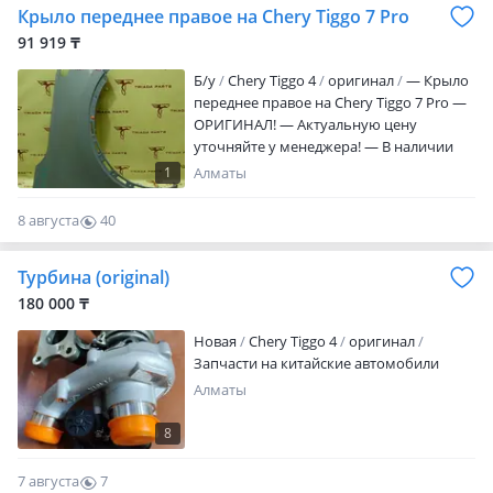
Крыло переднее правое на Chery Tiggo 7 Pro
складе город Алматы!
91 919 ₸
Б/y
Chery Tiggo 4
оригинал
— Крыло
переднее правое на Chery Tiggo 7 Pro —
ОРИГИНАЛ! — Актуальную цену
уточняйте у менеджера! — В наличии
все детали по кузову, ходовой и т. Д. —
1
Алматы
Triada Parts Original. • Changan • Geely •
Chery • Jetour • Omoda — Находимся в
8 августа
40
городе Алматы. — Отправим товар в
0
регионы. — Запчасти в наличии на
Турбина (original)
складе город Алматы!
180 000 ₸
Новая
Chery Tiggo 4
оригинал
Запчасти на китайские автомобили
Алматы
8
7 августа
7