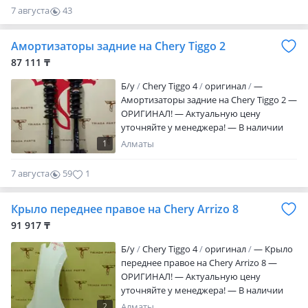
7 августа
43
0
Амортизаторы задние на Chery Tiggo 2
87 111 ₸
Б/y
Chery Tiggo 4
оригинал
—
Амортизаторы задние на Chery Tiggo 2 —
ОРИГИНАЛ! — Актуальную цену
уточняйте у менеджера! — В наличии
все детали по кузову, ходовой, салону и
1
Алматы
т. Д. — Triada Parts Original. • Changan •
Geely • Chery • Jetour • Omoda —
7 августа
59
1
Собственный склад в Алмате! —
Отправим товар в регионы. — Также
Крыло переднее правое на Chery Arrizo 8
Отправка в: — Россия — Киргизстан —
Запчасти в наличии на складе город
91 917 ₸
Алматы!
Б/y
Chery Tiggo 4
оригинал
— Крыло
переднее правое на Chery Arrizo 8 —
ОРИГИНАЛ! — Актуальную цену
уточняйте у менеджера! — В наличии
все детали по кузову, ходовой и т. Д. —
2
Алматы