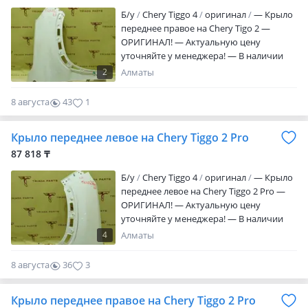
Б/y
Chery Tiggo 4
оригинал
— Крыло
переднее правое на Chery Tigo 2 —
ОРИГИНАЛ! — Актуальную цену
уточняйте у менеджера! — В наличии
все детали по кузову, ходовой и т. Д. —
2
Алматы
Triada Parts Original. • Changan • Geely •
Chery • Jetour • Omoda — Находимся в
8 августа
43
1
городе Алматы. — Отправим товар в
регионы. — Запчасти в наличии на
Крыло переднее левое на Chery Tiggo 2 Pro
складе город Алматы!
87 818 ₸
Б/y
Chery Tiggo 4
оригинал
— Крыло
переднее левое на Chery Tiggo 2 Pro —
ОРИГИНАЛ! — Актуальную цену
уточняйте у менеджера! — В наличии
все детали по кузову, ходовой и т. Д. —
4
Алматы
Triada Parts Original. • Changan • Geely •
Chery • Jetour • Omoda — Находимся в
8 августа
36
3
городе Алматы. — Отправим товар в
регионы. — Запчасти в наличии на
Крыло переднее правое на Chery Tiggo 2 Pro
складе город Алматы!