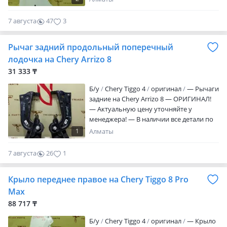
Triada Parts Original. • Changan • Geely •
Chery • Jetour • Omoda — Находимся в
7 августа
47
3
городе Алматы. — Отправим товар в
регионы. — Запчасти в наличии на
Рычаг задний продольный поперечный
складе город Алматы!
лодочка на Chery Arrizo 8
31 333 ₸
Б/y
Chery Tiggo 4
оригинал
— Рычаги
задние на Chery Arrizo 8 — ОРИГИНАЛ!
— Актуальную цену уточняйте у
менеджера! — В наличии все детали по
кузову, ходовой, салону и т. Д. — Triada
1
Алматы
Parts Original. • Changan • Geely • Chery •
Jetour • Omoda — Собственный склад в
7 августа
26
1
Алмате! — Отправим товар в регионы.
— Также Отправка в: — Россия —
Крыло переднее правое на Chery Tiggo 8 Pro
Киргизстан — Запчасти в наличии на
складе город Алматы!
Max
88 717 ₸
Б/y
Chery Tiggo 4
оригинал
— Крыло