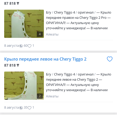
87 818 ₸
Б/y
Chery Tiggo 4
оригинал
— Крыло
переднее правое на Chery Tiggo 2 Pro —
ОРИГИНАЛ! — Актуальную цену
уточняйте у менеджера! — В наличии
все детали по кузову, ходовой и т. Д. —
4
Алматы
Triada Parts Original. • Changan • Geely •
Chery • Jetour • Omoda — Находимся в
8 августа
60
1
городе Алматы. — Отправим товар в
регионы. — Запчасти в наличии на
Крыло переднее левое на Chery Tiggo 2
складе город Алматы!
87 818 ₸
Б/y
Chery Tiggo 4
оригинал
— Крыло
переднее левое на Chery Tiggo 2 —
ОРИГИНАЛ! — Актуальную цену
уточняйте у менеджера! — В наличии
все детали по кузову, ходовой и т. Д. —
2
Алматы
Triada Parts Original. • Changan • Geely •
Chery • Jetour • Omoda — Находимся в
8 августа
35
1
городе Алматы. — Отправим товар в
регионы. — Запчасти в наличии на