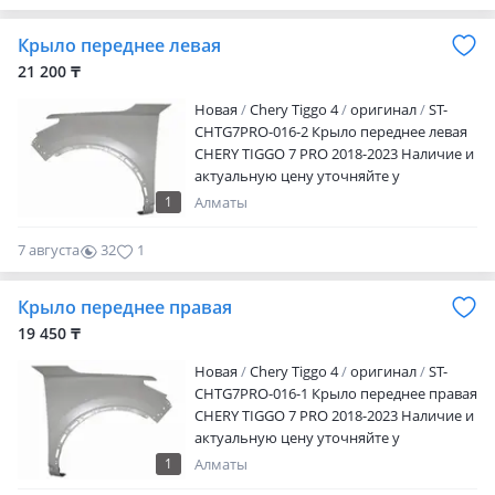
0
Крыло переднее левая
21 200 ₸
Новая
Chery Tiggo 4
оригинал
ST-
CHTG7PRO-016-2 Крыло переднее левая
CHERY TIGGO 7 PRO 2018-2023 Наличие и
актуальную цену уточняйте у
менеджера
1
Алматы
7 августа
32
1
Крыло переднее правая
19 450 ₸
Новая
Chery Tiggo 4
оригинал
ST-
CHTG7PRO-016-1 Крыло переднее правая
CHERY TIGGO 7 PRO 2018-2023 Наличие и
актуальную цену уточняйте у
менеджера
1
Алматы