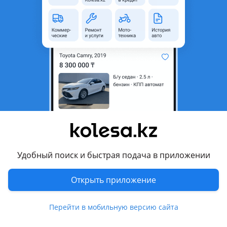
Б/y
Chery Tiggo 4
оригинал
Б. У оригинальные коробки с малым пробегом!
Алматы
7 августа
81
4
Бампер, бамперы в сборе
200 ₸
Удобный поиск и быстрая подача в приложении
9
Открыть приложение
Новая
Chery Tiggo 4
оригинал
Любые запчасти Chery Changan Exeed Geely Volkswagen Zeekr VW ID4, ID6, ID Unyx, Li L6, L7, L9, Honda E: NS1 E: NP1, M-NV, Omoda C5, S5, Jetour, Jaecoo и другие автомобили Все Вопросы по телефону Цены зависят от комплектации, уточняйте Бампер Бампер в цвете в сборе Бампер в сборе с решёткой радиатора (Не входят фары, фонари, партроники, датчики, ДХО, ПТФ, Туманки крыло зеркало) Быстрая доставка по городу Алматы и по всему Казахстану. В наличии/под заказ. Новые оригинал Оригинальные запчасти напрямую от производителя и дубликат. Оптом и в розницу. Запчасти на Honda Hyundai Kia Chery, Exeed, Geely, Zeekr, Omoda, Jetour Changan Uni V, Uni T, Uni K, Uni Z, CS35Plus CS75Plus CS95 Volkswagen VW ID4, ID6, ID Unyx, Li L6, L7, L9, Honda E: NS1 E: NP1, M-NV, Omoda C5, S5, Jetour, Jaecoo Soueast S06 Soueast S07 и другие автомобили. Все Вопросы по телефону в объявлении: — Эмиль
Алматы
Перейти в мобильную версию сайта
7 августа
871
17