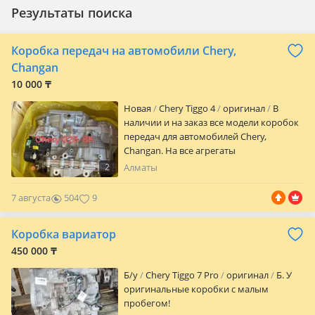
Результаты поиска
Коробка передач на автомобили Chery,
Changan
10 000 ₸
Новая
Chery Tiggo 4
оригинал
В
наличии и на заказ все модели коробок
передач для автомобилей Chery,
Changan. На все агрегаты
предоставляется гарантия, установка и
2
Алматы
сервисное обслуживание. Также в
наличии на заказ коробки передач
7 августа
504
9
двигатель и другие агрегаты для
китайских автомобилей всех марок. На
Коробка вариатор
все агрегаты предоставляется гарантия.
Установка, гарантия. По всем вопросам
450 000 ₸
обращайтесь в будние дни с 10: 00 до 18:
Б/y
Chery Tiggo 7 Pro
оригинал
Б. У
00.
оригинальные коробки с малым
пробегом!