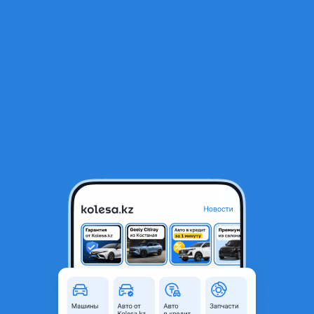
RU
Открыть приложение
2
Автозапчасти
Фильтр
Автозапчасти для Chery Tiggo 4 в Алматы
Найдено 265 объявлений
VIP-предложения
Стать VIP
Коробка вариатор
450 000 ₸
7