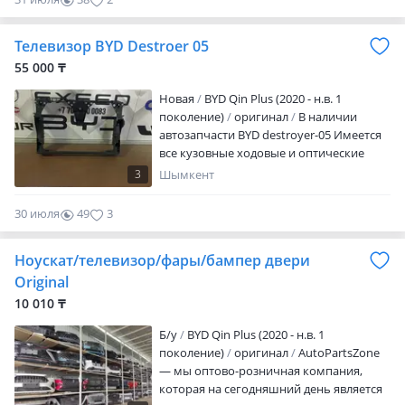
Қазақстан Республикасы мен ТМД
Внимание на объявлении стоит
елдеріне, сондай-ақ ӘЛЕМНІҢ кез келген
автопродлении, цену пожалуйста
нүктесіне жеткіземіз! Біз 9: 00-ден 20: 00-
Телевизор BYD Destroer 05
уточните у менеджера!
ге дейін жұмыс істейміз Part Zone — бұл
55 000 ₸
қытайлық автокөліктерге арналған
автокөлік бөлшектерінің сенімді дүкені!
Новая
BYD Qin Plus (2020 - н.в. 1
Біздің дене бөліктерінің ассортименті: •
поколение)
оригинал
В наличии
Капоттар, жүксалғыштар, есіктер,
автозапчасти BYD destroyer-05 Имеется
қоршаулар • Табалдырықтар,
все кузовные ходовые и оптические
магистральдық қақпақтар, әйнек •
детали. Отправка по всему Казахстану.
3
Шымкент
Айналар, фаралар, тұманға қарсы
Адрес город Алматы тц. Бак Орда 247
шамдар, радиатор торлары •
бутик.
30 июля
49
3
Амортизаторлар, тұтқалар, дыбыссыз
блоктар, штангалар, ұштар, •
Радиаторлар, сорғылар, жанармай
Ноускат/телевизор/фары/бампер двери
сорғылары, май сорғы сүзгісі ЖӘНЕ MU
Original
CH шамы. Назар аударыңыз,
10 010 ₸
жарнамадағы ұялы
Б/y
BYD Qin Plus (2020 - н.в. 1
поколение)
оригинал
AutoPartsZone
— мы оптово-розничная компания,
которая на сегодняшний день является