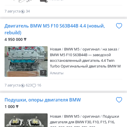
7 августа
34
0
Двигатель BMW M5 F10 S63B44B 4.4 (новый,
rebuild)
4 950 000 ₸
Новая
BMW M5
оригинал
на заказ
BMW M5 F10 S63B44B — заводской
восстановленный двигатель 4.4 Twin
Turbo Оригинальный двигатель BMW M
Power — восстановлен по заводским
7
Алматы
технологиям на специализированном
производстве. Все параметры и зазоры
7 августа
623
16
соответствуют заводским стандартным
размерам, без расточек и колхоза.
Подушки, опоры двигателя BMW
Использованы только оригинальные
детали BMW и высокоточная сборка. Без
1 000 ₸
навесного оборудования. На заказ — по
Новая
BMW M5
оригинал
Подушки
договору. Преимущества: Восстановлен
двигателя для BMW F30, F10, F15, F16,
по заводским технологиям — ресурс и