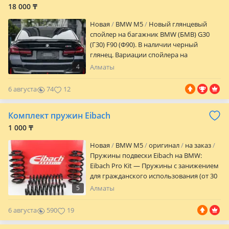
18 000 ₸
Новая
BMW M5
Новый глянцевый
спойлер на багажник BMW (БМВ) G30
(Г30) F90 (Ф90). В наличии черный
глянец. Вариации спойлера на
фотографиях Насчет других деталей
4
Алматы
тюнинга звоните. Возможен под заказ
детали из карбона. Пишите в любое
6 августа
74
12
время. Возможна оплата с помощью
Red (рассрочка). Доставка по городу,
Комплект пружин Eibach
отправка в регионы. Также в наличии по
обвесу: передняя губа (сплитер), задний
1 000 ₸
диффузор, спойлер, накладки на
Новая
BMW M5
оригинал
на заказ
зеркала, накладки на пороги (юбка).
Пружины подвески Eibach на BMW:
Eibach Pro Kit — Пружины с занижением
для гражданского использования (от 30
до 40 мм) Eibach Sportline — Пружины с
5
Алматы
занижением для автоспортивного
применения (до 50 мм) Eibach
6 августа
590
19
Replacement Line — Пружины с
заводскими характеристиками