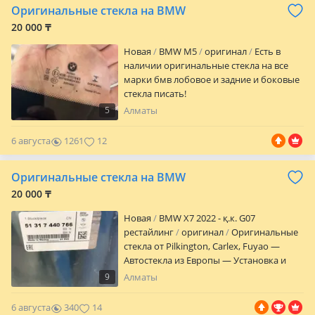
Оригинальные стекла на BMW
Актуальные цены и сроки уточняйте по
телефону.
20 000 ₸
Новая
BMW M5
оригинал
Есть в
наличии оригинальные стекла на все
марки бмв лобовое и задние и боковые
стекла писать!
5
Алматы
6 августа
1261
12
Оригинальные стекла на BMW
20 000 ₸
Новая
BMW X7 2022 - қ.к. G07
рестайлинг
оригинал
Оригинальные
стекла от Pilkington, Carlex, Fuyao —
Автостекла из Европы — Установка и
продажа на все марки авто — Доставка
9
Алматы
на любую точку Казахстана — В
наличии атермальные, тонированные и
6 августа
340
14