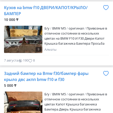
Кузов на bmw f10 ДВЕРИ/КАПОТ/КРЫЛО/
БАМПЕР
10 000 ₸
Б/y
BMW M5
оригинал
Привозные в
отличном состоянии в нескольких
цветах на BMW F10 И F30 Двери Капот
Крышка багажника Бампера Просьба
уточнять цену по звонкую.
9
Алматы
7 августа
190
8
Задний бампер на Bmw f30/бампер фары
крыло двс акпп bmw f10 и f30
5 000 ₸
Б/y
BMW M5
оригинал
Привозные в
отличном состоянии в нескольких
цветах Капот Крышка багажника
Бампера Дверь Крышка багажника