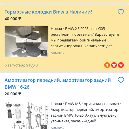
бронированные стекла — Задние и
боковые стекла — Более 2000тысяч
Тормозные колодки Bmw в Наличии!
довольных клиентов — Есть опция
выезда
40 000 ₸
Новая
BMW X5 2023 - н.в. G05
рестайлинг
оригинал
Здравствуйте
мы предлагаем оригинальные
сертифицированные запчасти для
вашего авто колодки датчики колодок,
3
Алматы
практически все запчасти BMW в
наличии у нас также есть аналоги
6 августа
91
3
высокого немецкого качества Можно и
заменить в Автосервисе с приятными
Амортизатор передний, амортизатор задний
скидками:) Звоните или пишите в любое
время!
BMW 16-26
20 000 ₸
Новая
BMW M5
оригинал
на заказ
Амортизатор передний, амортизатор
задний BMW 16-26. Актуальную цену
уточняйте, заказ 7-9 дней
2
Алматы