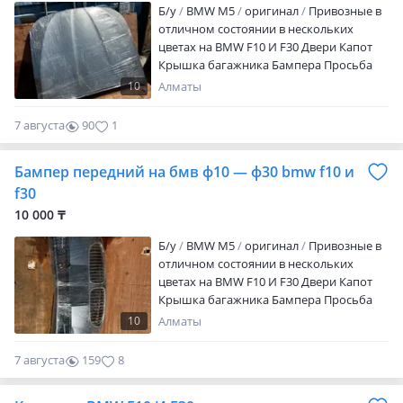
Б/y
BMW M5
оригинал
Привозные в
отличном состоянии в нескольких
цветах на BMW F10 И F30 Двери Капот
Крышка багажника Бампера Просьба
уточнять цену по звонкую.
10
Алматы
7 августа
90
1
Бампер передний на бмв ф10 — ф30 bmw f10 и
f30
10 000 ₸
Б/y
BMW M5
оригинал
Привозные в
отличном состоянии в нескольких
цветах на BMW F10 И F30 Двери Капот
Крышка багажника Бампера Просьба
уточнять цену по звонкую.
10
Алматы
7 августа
159
8