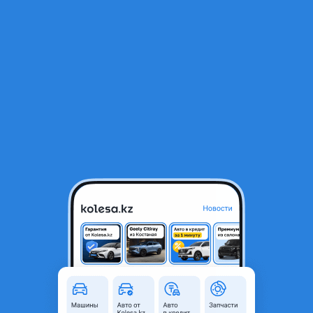
RU
Открыть приложение
2
Автозапчасти
Фильтр
Автозапчасти для BMW M5 в Алматы
Найдено 703 объявления
VIP-предложения
Стать VIP
Оригинальные стекла на BMW
20 000 ₸
9