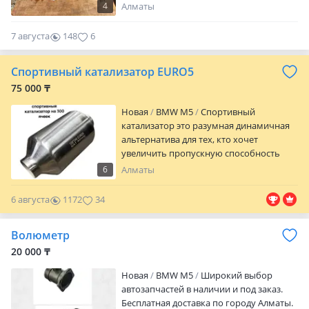
Двигатель Коробка автомат акпп Фары
4
Алматы
Фонари Просьба уточнять цену по
звонку.
7 августа
148
6
Спортивный катализатор EURO5
75 000 ₸
Новая
BMW M5
Спортивный
катализатор это разумная динамичная
альтернатива для тех, кто хочет
увеличить пропускную способность
выхлопной системы и мощность своего
6
Алматы
автомобиля. При желании спортивный
каталитический преобразователь
6 августа
1172
34
можно использовать вместо штатного,
но эффективнее будет поставить его при
Волюметр
создании выхлопной системы под ключ.
После установки этого агрегата вы
20 000 ₸
взгляните на потенциал вашего
Новая
BMW M5
Широкий выбор
автомобиля по-новому. Замена
автозапчастей в наличии и под заказ.
катализатора на спортивный дает
Бесплатная доставка по городу Алматы.
ощутимый прирост в мощности;