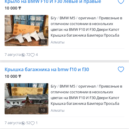
Крыло на BMW F10 И F30 левые и правые
10 000 ₸
Б/y
BMW M5
оригинал
Привозные в
отличном состоянии в нескольких
цветах на BMW F10 И F30 Двери Капот
Крышка багажника Бампера Просьба
уточнять цену по звонкую.
10
Алматы
7 августа
72
4
Крышка багажника на bmw f10 и f30
10 000 ₸
Б/y
BMW M5
оригинал
Привозные в
отличном состоянии в нескольких
цветах на BMW F10 И F30 Двери Капот
Крышка багажника Бампера Просьба
уточнять цену по звонкую.
10
Алматы
7 августа
52
1