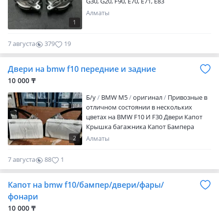
G30, G20, F90, E70, E71, E83
надёжность как у нового. Полное
соответствие оригинальным допускам и
Алматы
стандартам BMW. Только оригинальные
1
комплектующие — без заменителей.
Идеальная компрессия и балансировка.
7 августа
379
19
Гарантия качества и прозрачные
условия по договору. Оптимальный
Двери на bmw f10 передние и задние
вариант для тех, кто хочет мощность,
10 000 ₸
как с завода, но без переплаты за новый
мотор. Тип: S63B44B Объём: 4.4 л Twin
Б/y
BMW M5
оригинал
Привозные в
Turbo Состояние: Заводской
отличном состоянии в нескольких
восстановленный Договор:
цветах на BMW F10 И F30 Двери Капот
Индивидуально под заказ Гарантия:
Крышка багажника Капот Бампера
Официальная, по договору Хочешь
Просьба уточнять цену по звонкую.
2
Алматы
вернуть своей M5 настоящую мощь M
Power? Свяжись с нами — и получи
двигатель, готовый к жизни на
7 августа
88
1
максимальных оборотах.
Капот на bmw f10/бампер/двери/фары/
фонари
10 000 ₸