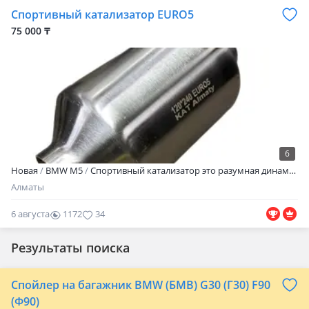
Спортивный катализатор EURO5
75 000 ₸
6
Новая
BMW M5
Спортивный катализатор это разумная динамичная альтернатива для тех, кто хочет увеличить пропускную способность выхлопной системы и мощность своего автомобиля. При желании спортивный каталитический преобразователь можно использовать вместо штатного, но эффективнее будет поставить его при создании выхлопной системы под ключ. После установки этого агрегата вы взгляните на потенциал вашего автомобиля по-новому. Замена катализатора на спортивный дает ощутимый прирост в мощности;
Алматы
6 августа
1172
34
Результаты поиска
Спойлер на багажник BMW (БМВ) G30 (Г30) F90
(Ф90)