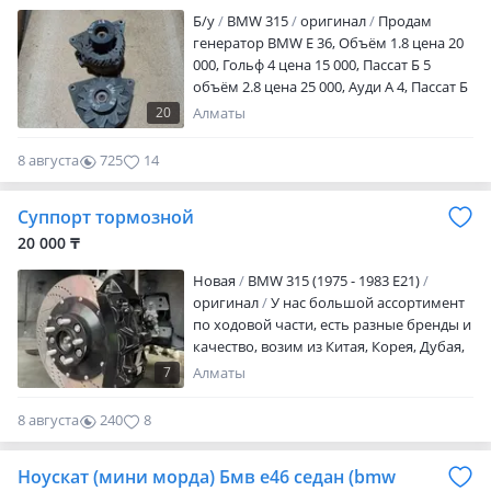
Б/y
BMW 315
оригинал
Продам
генератор BMW E 36, Объём 1.8 цена 20
000, Гольф 4 цена 15 000, Пассат Б 5
объём 2.8 цена 25 000, Ауди А 4, Пассат Б
5 объём 1.6, 1.8 Валео Bosh цена 20 000,
20
Алматы
Гольф 2 объём 1.6 цена 15 000, Пассат В 3
VR 6 объём 2.8 цена 20 000. Ниссан Тиида
8 августа
725
14
Ноут Микра цена 15 000, Ниссан NV200
цена 20 000.
Суппорт тормозной
20 000 ₸
Новая
BMW 315 (1975 - 1983 E21)
оригинал
У нас большой ассортимент
по ходовой части, есть разные бренды и
качество, возим из Китая, Корея, Дубая,
Малайзия. Есть доставка по всем
7
Алматы
городам РК, есть скидка для постоянных
клиентов, имеется рассрочка, цена не
8 августа
240
8
фиксированная, звоните и уточняете
цену.
Ноускат (мини морда) Бмв е46 седан (bmw