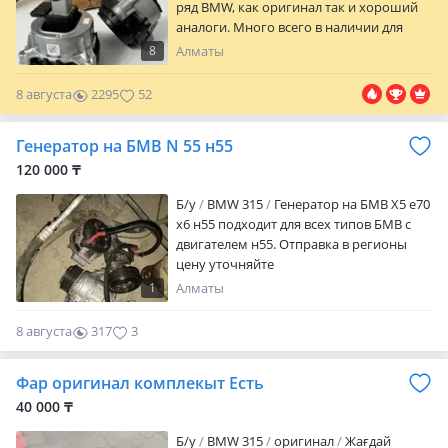
ряд BMW, как оригинал так и хороший
аналоги. Много всего в наличии для
вашего авто, даже если чего нету под
8
Алматы
заказ за 7 дней привезем! Звоните с 09:
00 до 21: 00 Или пишите в любое время
8 августа
2295
52
будем рады помочь:)
Генератор на БМВ N 55 н55
120 000 ₸
Б/y
BMW 315
Генератор на БМВ Х5 е70
х6 н55 подходит для всех типов БМВ с
двигателем н55. Отправка в регионы
цену уточняйте
1
Алматы
8 августа
317
3
Фар оригинал комплекыт Есть
40 000 ₸
Б/y
BMW 315
оригинал
Жағдай