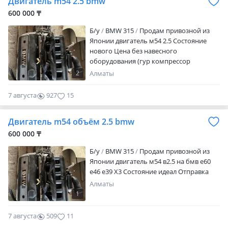
Двигатель m54 2.5 bmw
номеру. Без ошибок подберем.
Работаем только с надежными
600 000 ₸
поставщиками Фото детали перед
Б/y
BMW 315
Продам привозной из
отправкой Консультация Отправка по
Японии двигатель м54 2.5 Состояние
Казахстану.
нового Цена без навесного
оборудования (гур компрессор
кондиционера кгенератор) это сниму
2
Алматы
все остальные остаётся Отправка Только
разгрузил
7 августа
927
15
Двигатель m54 объём 2.5 bmw
600 000 ₸
Б/y
BMW 315
Продам привозной из
Японии двигатель м54 в2.5 на бмв е60
е46 е39 Х3 Состояние идеал Отправка
Алматы
1
7 августа
509
11