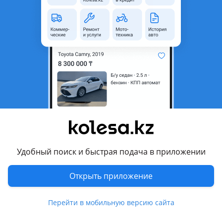
Новая
BMW 315
оригинал
Масленные насосы на модели BMW с двигателей N серии B cерии HOВЫЕ. В HАЛИЧИИ. ОPИГИHАЛ BМW 100% ГАРАНТИЯ
Алматы
8 августа
663
17
Подушки двигателя BMW НА ВЕСЬ
МОДЕЛЬНЫЙ РЯД
29 500 ₸
Удобный поиск и быстрая подача в приложении
Открыть приложение
8
Новая
BMW 3 серия (2004 - 2010 E90/E91/E92/E93)
В наличии подушки на весь модельный ряд BMW, как оригинал так и хороший аналоги. Много всего в наличии для вашего авто, даже если чего нету под заказ за 7 дней привезем! Звоните с 09: 00 до 21: 00 Или пишите в любое время будем рады помочь:)
Алматы
Перейти в мобильную версию сайта
8 августа
2295
52