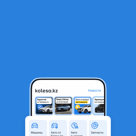
RU
Открыть приложение
2
Автозапчасти
Фильтр
Автозапчасти для BMW 315 в Алматы
Найдено 184 объявления
VIP-предложения
Стать VIP
Масленный насос BMW НА ВСЕ МОДЕЛИ
125 000 ₸
4