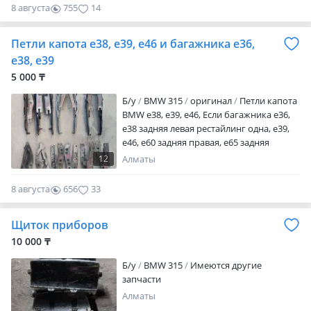
8 августа
755
14
Петли капота е38, е39, е46 и багажника е36,
е38, е39
5 000 ₸
Б/y
BMW 315
оригинал
Петли капота
BMW e38, e39, e46, Если багажника е36,
е38 задняя левая рестайлинг одна, е39,
е46, е60 задняя правая, е65 задняя
правая
12
Алматы
8 августа
656
33
Щиток приборов
10 000 ₸
Б/y
BMW 315
Имеются другие
запчасти
Алматы