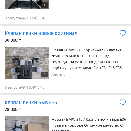
1
8 августа
1399
34
Клапан печки новые оригинал
30 000 ₸
Новая
BMW 315
оригинал
Клапана
печки на Бмв Х5 Е53 Е70 Е39 итд
подходит на разные модели Бмв. Есть
ещё на другие модели Бмв Е34 Е46 Е36
Новые в коробке. Качество отличное.
4
Алматы
8 августа
1039
48
Клапан печки Бмв Е36
28 000 ₸
Новая
BMW 315
Клапан печки Бмв Е36
Новые в коробке Отличное качество С