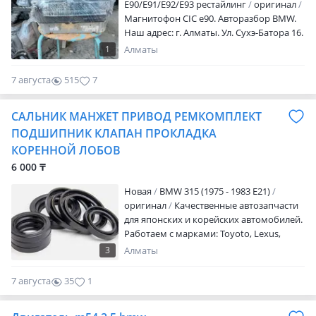
E90/E91/E92/E93 рестайлинг
оригинал
Магнитофон CIC е90. Авторазбор BMW.
Наш адрес: г. Алматы. Ул. Сухэ-Батора 16.
График работы: Пн-Сб.С10-19. Перерыв в
1
Алматы
пятницу с12-14. Звонить с10до20.
7 августа
515
7
САЛЬНИК МАНЖЕТ ПРИВОД РЕМКОМПЛЕКТ
ПОДШИПНИК КЛАПАН ПРОКЛАДКА
КОРЕННОЙ ЛОБОВ
6 000 ₸
Новая
BMW 315 (1975 - 1983 E21)
оригинал
Качественные автозапчасти
для японских и корейских автомобилей.
Работаем с марками: Toyoto, Lexus,
Nissan, Mitsubishi, Mazda, Subaru, Honda,
3
Алматы
Hyundai, Kia, Chevrolet, Daewoo. Только
качественные комплектующие —
7 августа
35
1
оригинал и проверенные аналоги.
Подбор строго по VIN или каталожному