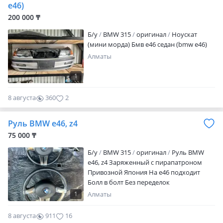
e46)
200 000 ₸
Б/y
BMW 315
оригинал
Ноускат
(мини морда) Бмв е46 седан (bmw e46)
Алматы
1
8 августа
360
2
Руль BMW e46, z4
75 000 ₸
Б/y
BMW 315
оригинал
Руль BMW
e46, z4 Заряженный с пирапатроном
Привозной Япония На е46 подходит
Болл в болт Без переделок
1
Алматы
8 августа
911
16