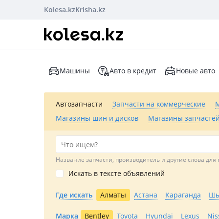
Kolesa.kz
Krisha.kz
Машины
Авто в кредит
Новые авто
Автозапчасти
Запчасти на коммерческие
Магазины шин и дисков
Магазины запчастей
Название запчасти, производитель и другие слова для 
Искать в тексте объявлений
Где искать
Алматы
Астана
Караганда
Шы
Марка
Bentley
Toyota
Hyundai
Lexus
Nis