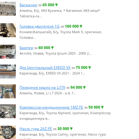
Багажник
65 000
₸
за
Алматы, Б/у, УАЗ Буханка, * Багажник УАЗ-икқа*
Таблетка-ға…
Головка двигателя 1G
160 000
₸
за
Конаев (Капшагай), Б/у, Toyota Mark II, оригинал,
Головка…
Бампер
60 000
₸
за
Актобе, Новая, Toyota Ipsum 2003 - 2009 2…
Дхо Центральный EXEED VX
75 000
₸
за
Караганда, Б/у, EXEED VX 2021 - 2024 1…
Передние крыло на Li7/9
94 000
₸
за
Алматы, Новая, Li L7 2024 - н.в. 1…
Компрессор кондиционера 1MZ FE
50 000
₸
за
Караганда, Б/у, Toyota Alphard, оригинал, Компрессор
кондиционера в…
Насос гура 2AZ-FE
30 000
₸
за
Караганда, Б/у, Toyota Camry, оригинал, Насос гура