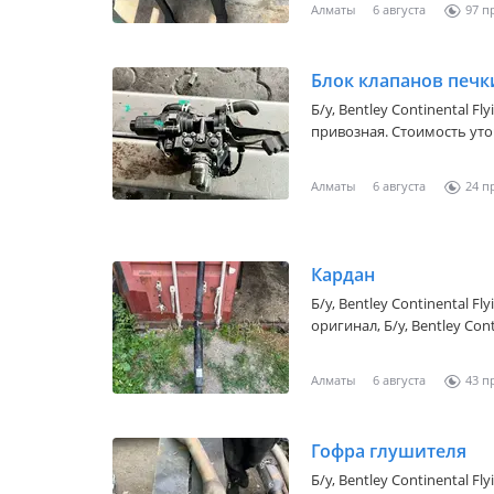
Алматы
6 августа
97
Блок клапанов печки
Б/y,
Bentley Continental Fly
привозная. Стоимость ут
Алматы
6 августа
24
Кардан
Б/y,
Bentley Continental Fly
оригинал, Б/у, Bentley Cont
поколение (3W), оригинал,
Spur 2006-2010 обьем двиг
Алматы
6 августа
43
Стоимость уточните
Гофра глушителя
Б/y,
Bentley Continental Fly