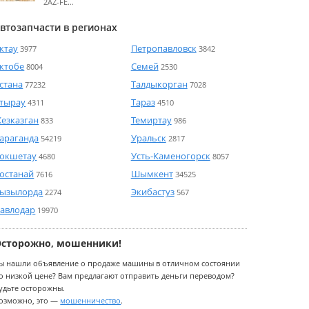
2AZ-FE…
втозапчасти в регионах
ктау
Петропавловск
3977
3842
ктобе
Семей
8004
2530
стана
Талдыкорган
77232
7028
тырау
Тараз
4311
4510
езказган
Темиртау
833
986
араганда
Уральск
54219
2817
окшетау
Усть-Каменогорск
4680
8057
останай
Шымкент
7616
34525
ызылорда
Экибастуз
2274
567
авлодар
19970
Осторожно, мошенники!
ы нашли объявление о продаже машины в отличном состоянии
о низкой цене? Вам предлагают отправить деньги переводом?
удьте осторожны.
озможно, это —
мошенничество
.