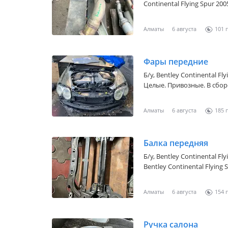
Continental Flying Spur 20
гофра катализаторы на Bent
родной краски в наличии 
Алматы
6 августа
101
Фары передние
Б/y,
Bentley Continental Fly
Алматы
6 августа
185
Балка передняя
Б/y,
Bentley Continental Fly
Bentley Continental Flying
уточните
Алматы
6 августа
154
Ручка салона