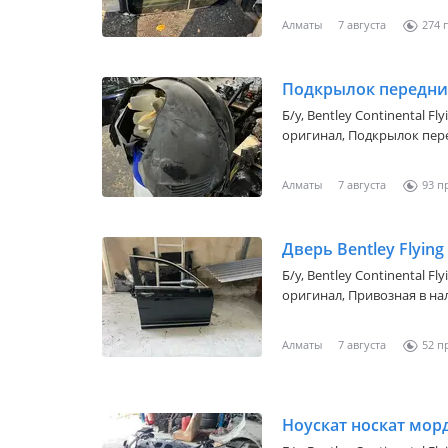
Алматы
7 августа
274
Подкрылок передний 
Б/y,
Bentley Continental Fly
оригинал, Подкрылок перед
наличие оригинал б. У Ст
Алматы
7 августа
93
Дверь Bentley Flying
Б/y,
Bentley Continental Fly
оригинал, Привозная в на
Алматы
7 августа
52
Ноускат носкат мор