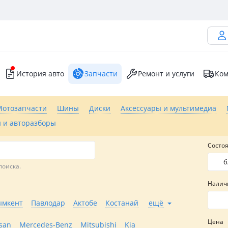
История авто
Запчасти
Ремонт и услуги
Ком
Мотозапчасти
Шины
Диски
Аксессуары и мультимедиа
 и авторазборы
Состо
б
поиска.
Налич
мкент
Павлодар
Актобе
Костанай
ещё
Цена
san
Mercedes-Benz
Mitsubishi
Kia