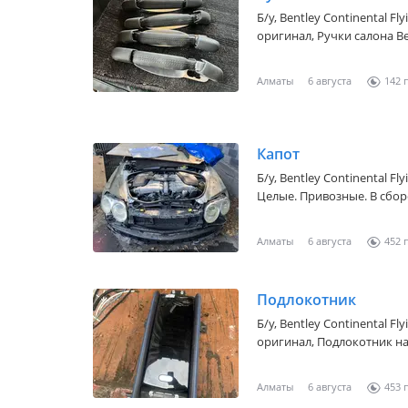
Б/y,
Bentley Continental Fly
оригинал, Ручки салона Be
оригинал б. У Стоимость 
Алматы
6 августа
142
Капот
Б/y,
Bentley Continental Fly
Алматы
6 августа
452
Подлокотник
Б/y,
Bentley Continental Fly
оригинал, Подлокотник на Б
в наличие оригинал б. У 
Алматы
6 августа
453