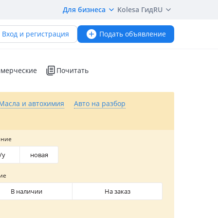
Для бизнеса
Kolesa Гид
RU
Вход и регистрация
Подать объявление
мерческие
Почитать
Масла и автохимия
Авто на разбор
яние
/y
новая
ие
В наличии
На заказ