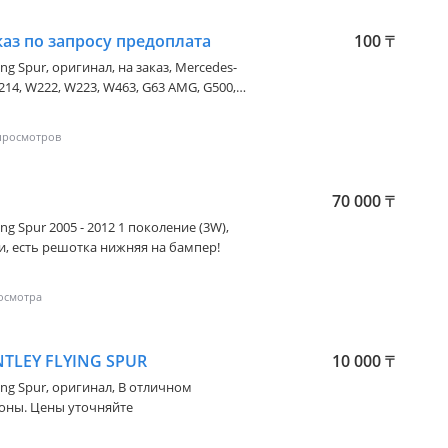
каз по запросу предоплата
100
₸
ing Spur
, оригинал, на заказ, Mercedes-
214, W222, W223, W463, G63 AMG, G500,
, Q8, RS3,
and Cruiser 200, Land
 250, Alphard 30, Alphard 40, Vellfire 30,
70 000
₸
ux, Tundra, Sequoia. Porsche: 911,
, Taycan. Bentley: Continental
ing Spur 2005 - 2012 1 поколение (3W)
,
и, есть решотка нижняя на бампер!
, SF90 Stradale, Roma, Purosangue.
. Maserati: Ghibli,
in: DB11, DB12, DBS,
TLEY FLYING SPUR
10 000
₸
sla: Model S, Model 3,
 Civic
ing Spur
, оригинал, В отличном
ионы. Цены уточняйте
hevrolet: Corvette C8, Camaro ZL1.