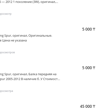
05 — 2012 1 поколение (3W), оригинал,
ley Continental Flying Spur 2005-2012, в
б. У Стоимость уточните
5 000
₸
ing Spur
, оригинал, Оригинальные.
Целые. Привозные. В сборе Цена не указана
5 000
₸
ing Spur
, оригинал, Балка передняя на
 Spur 2005-2012 В наличие б. У Стоимость
45 000
₸