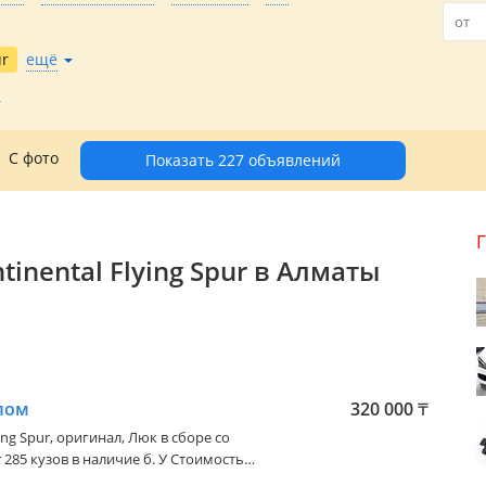
ur
ещё
С фото
Показать 227 объявлений
tinental Flying Spur в Алматы
клом
320 000
₸
ing Spur
, оригинал, Люк в сборе со
 285 кузов в наличие б. У Стоимость