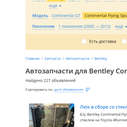
ещё
Модель
Continental GT
Continental Flying Sp
Поколение
1 поколение (2005 — 2012)
ещё
Есть доставка
Главная
Запчасти
Автозапчасти
Bentley
Автозапчасти для Bentley Con
Найдено 227 объявлений
Сортировать по:
дате объявления
Люк в сборе со сте
Б/y,
Bentley Continental Fly
стеклом на Toyota 4Runner
уточните