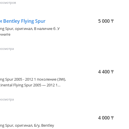
 Bentley Flying Spur
5 000
₸
ing Spur
, оригинал, В наличие б. У
очните
4 400
₸
ing Spur 2005 - 2012 1 поколение (3W)
,
inental Flying Spur 2005 — 2012 1
 кардан заднего моста Bentley Flying
ателя 6.0 в наличие оригинал б. У
4 000
₸
ing Spur
, оригинал, Б/у, Bentley