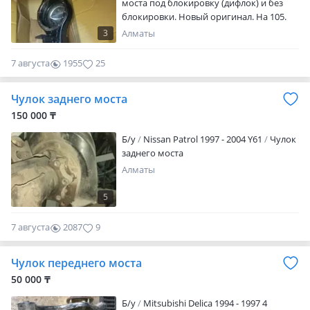
моста под блокировку (дифлок) и без
блокировки. Новый оригинал. На 105.
Цена окончательная за один голый
3
Алматы
чулок.
7 августа
1955
25
Чулок заднего моста
150 000 ₸
Б/y
Nissan Patrol 1997 - 2004 Y61
Чулок
заднего моста
Алматы
5
7 августа
2087
9
Чулок переднего моста
50 000 ₸
Б/y
Mitsubishi Delica 1994 - 1997 4