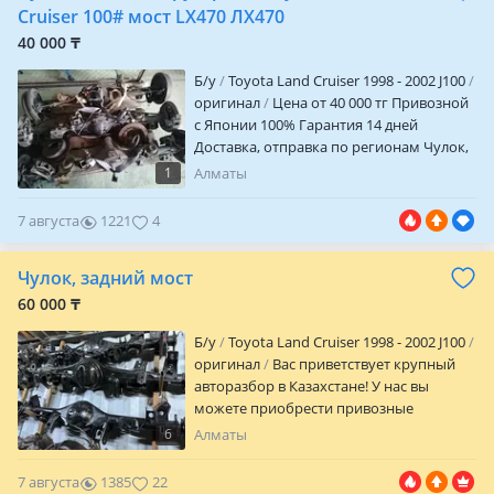
Cruiser 100# мост LX470 ЛХ470
40 000 ₸
Б/y
Toyota Land Cruiser 1998 - 2002 J100
оригинал
Цена от 40 000 тг Привозной
с Японии 100% Гарантия 14 дней
Доставка, отправка по регионам Чулок,
Полуось, редуктор на Land Cruiser 100
1
Алматы
Чулок, Полуось, редуктор на Land
Cruiser 105 Чулок, Полуось, редуктор на
7 августа
1221
4
Ланд Крузер Чулок, Полуось, редуктор
на Lexus LX470
Чулок, задний мост
60 000 ₸
Б/y
Toyota Land Cruiser 1998 - 2002 J100
оригинал
Вас приветствует крупный
авторазбор в Казахстане! У нас вы
можете приобрести привозные
запчасти из; Japan USA UAE все по кузову,
6
Алматы
салону и ходовке на марки; Toyota;
LC100, LC200, LCP 120, LCP150, Highlander,
7 августа
1385
22