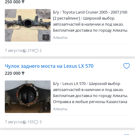
250 000 ₸
Б/y
Toyota Land Cruiser 2005 - 2007 J100
[2 рестайлинг]
Широкий выбор
автозапчастей в наличии и под заказ.
Бесплатная доставка по городу Алматы.
Отправка в любые регионы Казахстана
1
Алматы
и СНГ любым удобным способом:
поездом, автобусом, самолётом и
7 августа
219
2
транспортными компаниями. Доступны
кредит и рассрочка. Наличие,
Чулок заднего моста на Lexus LX 570
совместимость и актуальную стоимость
уточняйте перед заказом. Также
220 000 ₸
оказываем услуги автосервиса:
Б/y
Lexus LX 570
Широкий выбор
профессиональная установка
автозапчастей в наличии и под заказ.
автозапчастей, диагностика, ремонт и
Бесплатная доставка по городу Алматы.
техническое обслуживание
Отправка в любые регионы Казахстана
автомобилей. При установке запчастей
и СНГ любым удобным способом:
в нашем автосервисе предоставляется
1
Алматы
поездом, автобусом, самолётом и
гарантия от 3 до 6 месяцев. Работаем
транспортными компаниями. Доступны
без выходных. Поможем подобрать
7 августа
155
3
кредит и рассрочка. Наличие,
необходимые запчасти, предложим
совместимость и актуальную стоимость
оптимальное решение по цене и