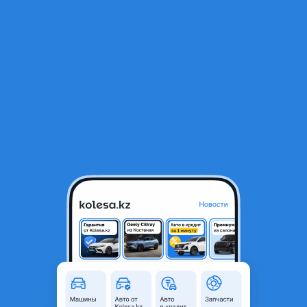
RU
Открыть приложение
1
Автозапчасти
Фильтр
Чулок моста в Казахстане
Найдено 278 объявлений
VIP-предложения
Стать VIP
Задний мост чулок заднего моста
1 000 ₸
1