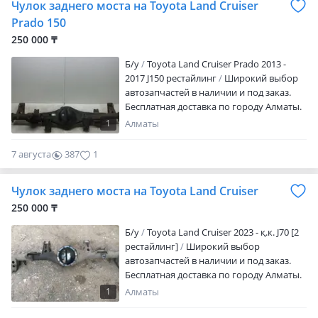
Чулок заднего моста на Toyota Land Cruiser
уточняйте перед заказом. Также
качеству, а также выполним
оказываем услуги автосервиса:
Prado 150
профессиональную установку с
профессиональная установка
гарантией.
250 000 ₸
автозапчастей, диагностика, ремонт и
техническое обслуживание
Б/y
Toyota Land Cruiser Prado 2013 -
автомобилей. При установке запчастей
2017 J150 рестайлинг
Широкий выбор
в нашем автосервисе предоставляется
автозапчастей в наличии и под заказ.
гарантия от 3 до 6 месяцев. Работаем
Бесплатная доставка по городу Алматы.
без выходных. Поможем подобрать
Отправка в любые регионы Казахстана
1
Алматы
необходимые запчасти, предложим
и СНГ любым удобным способом:
оптимальное решение по цене и
поездом, автобусом, самолётом и
7 августа
387
1
качеству, а также выполним
транспортными компаниями. Доступны
профессиональную установку с
кредит и рассрочка. Наличие,
Чулок заднего моста на Toyota Land Cruiser
гарантией.
совместимость и актуальную стоимость
уточняйте перед заказом. Также
250 000 ₸
оказываем услуги автосервиса:
Б/y
Toyota Land Cruiser 2023 - қ.к. J70 [2
профессиональная установка
рестайлинг]
Широкий выбор
автозапчастей, диагностика, ремонт и
автозапчастей в наличии и под заказ.
техническое обслуживание
Бесплатная доставка по городу Алматы.
автомобилей. При установке запчастей
Отправка в любые регионы Казахстана
в нашем автосервисе предоставляется
1
Алматы
и СНГ любым удобным способом:
гарантия от 3 до 6 месяцев. Работаем
поездом, автобусом, самолётом и