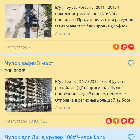
Б/y
Toyota Fortuner 2011 - 2015 1
поколение рестайлинг (N5/N6)
оригинал
Продам целиком и разденно.
ГП 41/9 электро блокировка диффлок.
Возможно установка по догворенности,
4
Алматы
отправка в регионы. Новый!
7 августа
7
0
Чулок задний мост
200 000 ₸
Б/y
Lexus LX 570 2015 - қ.к. 3 буыны [2
рестайлинг] (J2)
оригинал
Чулок
привозной задний и передний мост!
Отправка в регионы! Большой выбор!
1
Алматы
7 августа
1046
36
Чулок для Ланд крузер 100# Чулок Land