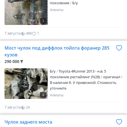
поколение
Б/у
Алматы
3
7 августа
486
1
Мост чулок под диффлок тойота форанер 285
кузов
290 000 ₸
Б/y
Toyota 4Runner 2013 - н.в. 5
поколение рестайлинг (N28)
оригинал
В наличие б. У привозной. Стоимость
уточните
4
Алматы
7 августа
24
0
Чулок заднего моста