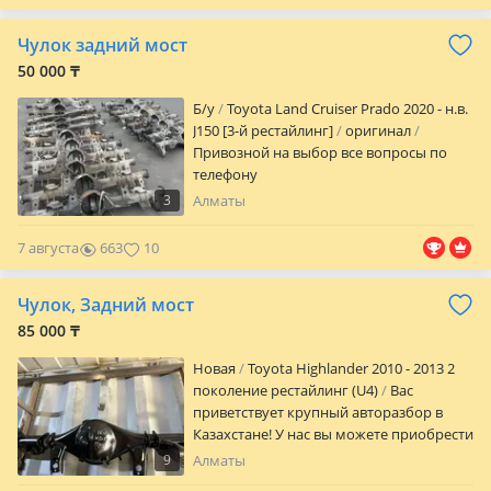
RAV4. Lexus; GX470, GX460, LX470, LX570,
RX350-450, NX200-250, ES250-350. Range
Чулок задний мост
Rover; Sport, Discovery, Evoque, Voque,
Velar. Nissan Patrol, Infinity Qx56,
50 000 ₸
Доставка по городу, межгород, звоните
Б/y
Toyota Land Cruiser Prado 2020 - н.в.
и пишите в любое время 24/7
J150 [3-й рестайлинг]
оригинал
Привозной на выбор все вопросы по
телефону
3
Алматы
7 августа
663
10
Чулок, Задний мост
85 000 ₸
Новая
Toyota Highlander 2010 - 2013 2
поколение рестайлинг (U4)
Вас
приветствует крупный авторазбор в
Казахстане! У нас вы можете приобрести
все по кузову, салону и ходовке на
9
Алматы
марки; Toyota; LC100, LC200, LCP120,