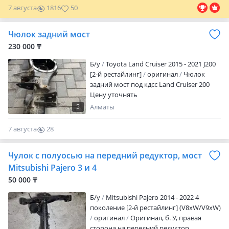
LCP150, Highlander, RAV4. Lexus; GX470,
7 августа
1816
50
GX460, LX470, LX570, RX350-450, NX200-
250, ES250-350. Range Rover; Sport,
Чюлок задний мост
Discovery, Evoque, Voque, Velar. Nissan
Patrol, Infinity Qx56, Доставка по городу,
230 000 ₸
межгород, звоните и пишите в любое
Б/y
Toyota Land Cruiser 2015 - 2021 J200
время 24/7
[2-й рестайлинг]
оригинал
Чюлок
задний мост под кдсс Land Cruiser 200
Цену уточнять
5
Алматы
7 августа
28
0
Чулок с полуосью на передний редуктор, мост
Mitsubishi Pajero 3 и 4
50 000 ₸
Б/y
Mitsubishi Pajero 2014 - 2022 4
поколение [2-й рестайлинг] (V8xW/V9xW)
оригинал
Оригинал, б. У, правая
сторона на передний редуктор,