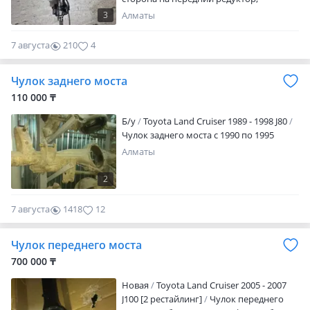
привезён из японии
3
Алматы
7 августа
210
4
Чулок заднего моста
110 000 ₸
Б/y
Toyota Land Cruiser 1989 - 1998 J80
Чулок заднего моста с 1990 по 1995
Алматы
2
7 августа
1418
12
Чулок переднего моста
700 000 ₸
Новая
Toyota Land Cruiser 2005 - 2007
J100 [2 рестайлинг]
Чулок переднего