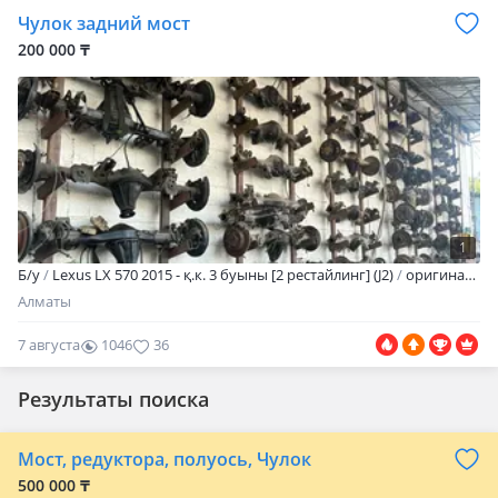
Чулок задний мост
200 000 ₸
1
Б/y
Lexus LX 570 2015 - қ.к. 3 буыны [2 рестайлинг] (J2)
оригинал
Ч
Алматы
7 августа
1046
36
Результаты поиска
Мост, редуктора, полуось, Чулок
500 000 ₸