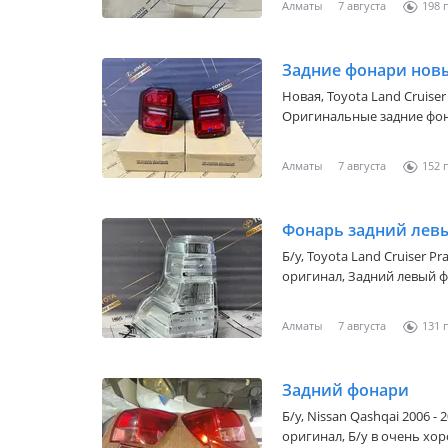
Алматы
7 августа
198
Задние фонари новы
Новая,
Toyota Land Cruiser 
Оригинальные задние фона
2023-2025 НОВЫЙ ОРИГИНАЛ ЦЕНА ЗА ОДНУ МЫ НАХОДИМСЯ Г.
АЛМАТЫ ОТПРАВКА ПО
Алматы
7 августа
152
Фонарь задний лев
Б/y,
Toyota Land Cruiser Pr
оригинал, Зaдний лeвый фo
Рестайлинг 2013-2017 Юбил
идеальном состоянии, сост
Алматы
7 августа
131
фонарь задний Прадо 150 1-Рестайли
НА
Задний фонари
Б/y,
Nissan Qashqai 2006 - 2
оригинал, Б/у в очень хо