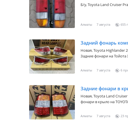
Б/y,
Toyota Land Cruiser Pra
Алматы
7 августа
655
Новая,
Toyota Highlander 2
Задние фонари на Тойота 
рестайлинг ДЕПО Taiwan ф
подходит на родное место
Алматы
7 августа
6
всему городу Казахстана 
Задние фонари в кр
Новая,
Toyota Land Cruiser 
фонари в крыло на TOYOT
рестайлинга Тайвань от ф
оригинальный • Мы наход
Алматы
7 августа
23
CARCITY 2 ЯРУС 218А БУТИК
по регионам через трансп