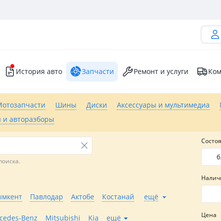
История авто
Запчасти
Ремонт и услуги
Ком
Мотозапчасти
Шины
Диски
Аксессуары и мультимедиа
 и авторазборы
Состо
б
поиска.
Налич
мкент
Павлодар
Актобе
Костанай
ещё
Цена
cedes-Benz
Mitsubishi
Kia
ещё