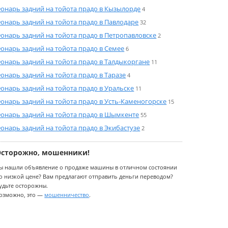
онарь задний на тойота прадо в Кызылорде
4
онарь задний на тойота прадо в Павлодаре
32
онарь задний на тойота прадо в Петропавловске
2
онарь задний на тойота прадо в Семее
6
онарь задний на тойота прадо в Талдыкоргане
11
онарь задний на тойота прадо в Таразе
4
онарь задний на тойота прадо в Уральске
11
онарь задний на тойота прадо в Усть-Каменогорске
15
онарь задний на тойота прадо в Шымкенте
55
онарь задний на тойота прадо в Экибастузе
2
Осторожно, мошенники!
ы нашли объявление о продаже машины в отличном состоянии
о низкой цене? Вам предлагают отправить деньги переводом?
удьте осторожны.
озможно, это —
мошенничество
.