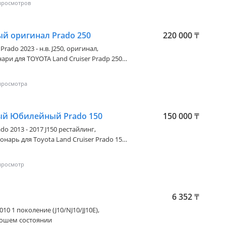
й оригинал Prado 250
220 000
₸
Prado 2023 - н.в. J250
, оригинал,
ри для TOYOTA Land Cruiser Pradp 250
 РЕГИОНАМ
ый Юбилейный Prado 150
150 000
₸
ado 2013 - 2017 J150 рестайлинг
,
нарь для Тoyоta Lаnd Cruiser Prado 150
ейный 60 th Annivеrsary, бу оригинал, в
ояние как новое, снят с 2016 года,
нг БУ ОРИГИНАЛ МЫ
ХОДИМСЯ Г. АЛМАТЫ ОТПРАВКА ПО РЕГИОНАМ
6 352
₸
010 1 поколение (J10/NJ10/JJ10E)
,
рошем состоянии