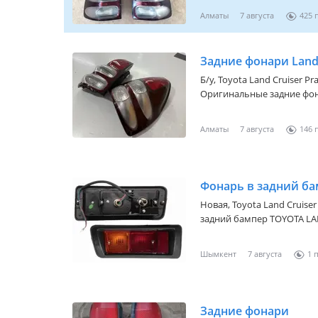
Алматы
7 августа
425
Задние фонари Land 
Б/y,
Toyota Land Cruiser Pra
Оригинальные задние фона
хорошем состоянии
Алматы
7 августа
146
Фонарь в задний б
Новая,
Toyota Land Cruiser
задний бампер TOYOTA LA
актуальную цену уточняй
Шымкент
7 августа
1
Задние фонари