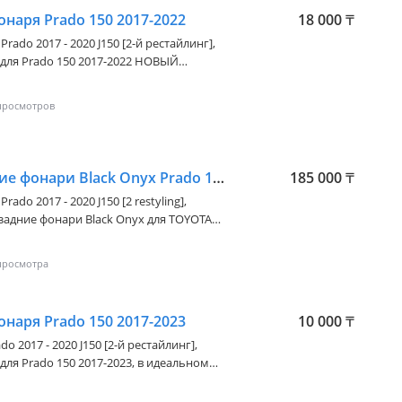
ь * Новый оригиналы * Бу/оригинал *
наря Prado 150 2017-2022
18 000
₸
 Уточняйте цены Большой
ей на модельный ряд TOYOTA/LEXUS
 Prado 2017 - 2020 J150 [2-й рестайлинг]
,
 Prado 150 2017-2022 НОВЫЙ
ОРИГИНАЛ ЦЕНА ЗА ОДНУ АЛМАТЫ ОТПРАВКА ПО РЕГИОНАМ
Оригинальные задние фонари Black Onyx Prado 150
185 000
₸
Prado 2017 - 2020 J150 [2 restyling]
,
задние фонари Black Onyx для TOYOTA
-2022, Black Onyx (Блэк Оникс) Style,
наря Prado 150 2017-2023
10 000
₸
do 2017 - 2020 J150 [2-й рестайлинг]
,
для Prado 150 2017-2023, в идеальном
АТЫ