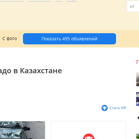
С фото
Показать 495 объявлений
адо в Казахстане
Стать VIP