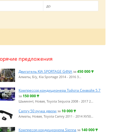
Горячие предложения
Двигатель KIA SPORTAGE G4NA
450 000
₸
за
Алматы, Б/у, Kia Sportage 2014 - 2016 3…
Компрессор кондиционера Тойота Секвойя 5.7
150 000
₸
за
Шымкент, Новая, Toyota Sequoia 2008 - 2017 2…
Camry 50 ручка двери
10 000
₸
за
Алматы, Новая, Toyota Camry 2011 - 2014 XV50…
Компресор кондиционера Sienna
140 000
₸
за