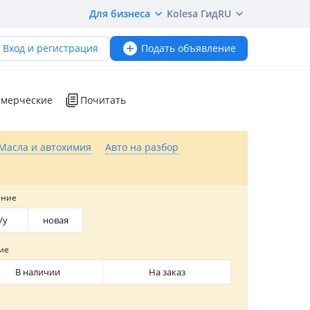
Для бизнеса
Kolesa Гид
RU
Вход и регистрация
Подать объявление
мерческие
Почитать
Масла и автохимия
Авто на разбор
яние
/y
новая
ие
В наличии
На заказ