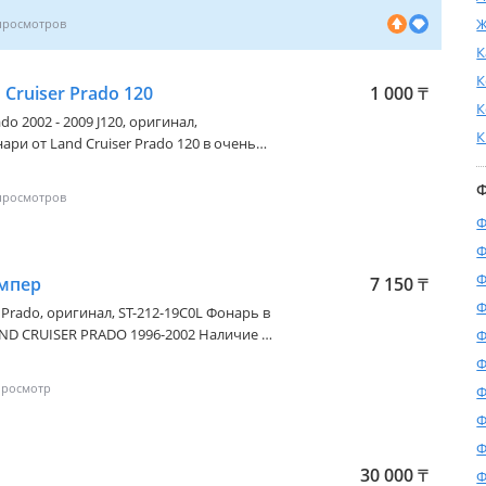
Ж
К
К
Cruiser Prado 120
1 000
₸
К
do 2002 - 2009 J120
, оригинал,
К
ри от Land Cruiser Prado 120 в очень
Ф
Ф
Ф
Ф
ампер
7 150
₸
Ф
 Prado
, оригинал, ST-212-19C0L Фонарь в
ND CRUISER PRADO 1996-2002 Наличие и
Ф
те у менеджера
Ф
Ф
Ф
Ф
30 000
₸
Ф