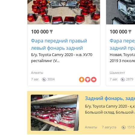
100 000
₸
100 000
₸
Фара передний правый
Фара пере
левый фонарь задний
задний пр
Б/у, Toyota Camry 2020 - н.в. XV70
Новая, Toyota
рестайлинг (V...
2019 3 поколе
Алматы
Шымкент
7 авг.
3004
7 авг.
2879
Задний фонарь, задн
Б/y,
Toyota Camry 2020 - қ.
Большой склад, Большой 
Toyota. ЗВОНИТЕ УЗНАВ
ВАШ АВТОМОБИЛЬ. ЦЕНЫ
Алматы
7 августа
1515
ОБНОВЛЯЕТСЯ. НОВЫЕ ЗАВ