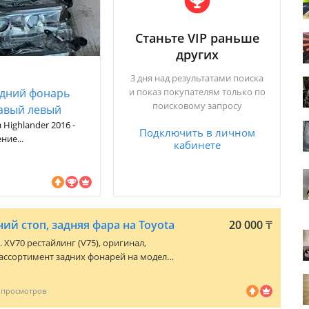
Станьте VIP раньше
других
3 дня над результатами поиска
дний фонарь
и показ покупателям только по
поисковому запросу
авый левый
 Highlander 2016 -
Подключить в личном
ние...
кабинете
ий стоп, задняя фара на Toyota
20 000
₸
к. XV70 рестайлинг (V75)
, оригинал,
ассортимент задних фонарей на модели
АЙТЕ О НАЛИЧИИ ЗАДНЕГО ФОНАРЯ НА
 РАЗНЫЕ! АССОРТИМЕНТ РЕГУЛЯРНО
ОЗЫ! Организуем доставку до любого