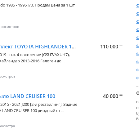
do 1985 - 1996 J70
, Продам цена за 1 шт
Ф
Ф
Ф
Ф
Ф
Ф
Задний фонарь комплект TOYOTA HIGHLANDER 13-16
110 000
₸
Ф
019 - н.в. 4 поколение (GSU7/AXUH7)
,
Хайландер 2013-2016 Галоген до
Ф
ирма Качество просто топ идеально
Ф
 Цена указана за комплект Отправка по
Ф
и по СНГ
ыло LAND CRUISER 100
40 000
₸
В
2015 - 2021 J200 [2-й рестайлинг]
, Задние
п
A LAND CRUISER 100 диодный от
Б
ирма DEPO Качество идеал как
В
имся в городе Алматы Торговый центр
 * Доставка по городу есть * Отправка
ортные компании * Также имеется все