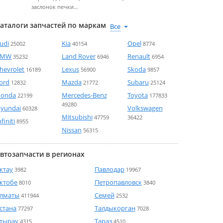
заслонок печки…
аталоги запчастей по маркам
udi
Kia
Opel
25002
40154
8774
BMW
Land Rover
Renault
35232
6946
6954
hevrolet
Lexus
Skoda
16189
56900
9857
ord
Mazda
Subaru
12832
21772
25124
onda
Mercedes-Benz
Toyota
22199
177833
49280
yundai
Volkswagen
60328
Mitsubishi
47759
36422
nfiniti
8955
Nissan
56315
втозапчасти в регионах
ктау
Павлодар
3982
19967
ктобе
Петропавловск
8010
3840
лматы
Семей
411944
2532
стана
Талдыкорган
77297
7028
тырау
Тараз
4315
4510