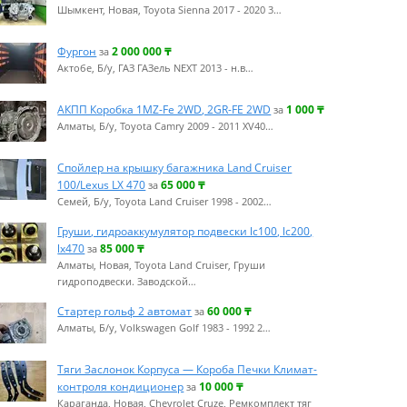
Шымкент, Новая, Toyota Sienna 2017 - 2020 3…
Фургон
2 000 000
₸
за
Актобе, Б/у, ГАЗ ГАЗель NEXT 2013 - н.в…
АКПП Коробка 1MZ-Fe 2WD, 2GR-FE 2WD
1 000
₸
за
Алматы, Б/у, Toyota Camry 2009 - 2011 XV40…
Спойлер на крышку багажника Land Cruiser
100/Lexus LX 470
65 000
₸
за
Семей, Б/у, Toyota Land Cruiser 1998 - 2002…
Груши, гидроаккумулятор подвески lc100, lc200,
lx470
85 000
₸
за
Алматы, Новая, Toyota Land Cruiser, Груши
гидроподвески. Заводской…
Стартер гольф 2 автомат
60 000
₸
за
Алматы, Б/у, Volkswagen Golf 1983 - 1992 2…
Тяги Заслонок Корпуса — Короба Печки Климат-
контроля кондиционер
10 000
₸
за
Караганда, Новая, Chevrolet Cruze, Ремкомплект тяг