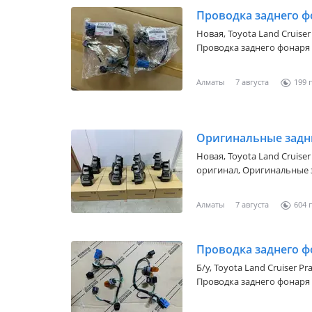
запчасти на данную модел
Проводка заднего фо
Дубликаты * Под оригиналы *
ассортимент автозапчаст
Новая,
Toyota Land Cruiser
Проводка заднего фонаря для
Алматы
7 августа
199
Новая,
Toyota Land Cruiser 
оригинал, Оригинальные 
Land Cruiser Prado 150 2017
Прадо 150 2017-2023 НОВЫЙ ОРИГИНАЛ ЦЕНА ЗА ОДНУ АЛМАТЫ
Алматы
7 августа
604
ОТПРАВКА ПО РЕГИОНАМ
Проводка заднего фо
Б/y,
Toyota Land Cruiser Pra
Проводка заднего фонаря 
состоянии, снят с 2022 года БУ ОРИГИНАЛ ЦЕНА ЗА ОДНУ АЛМ
ОТПРАВКА ПО РЕГИОНАМ