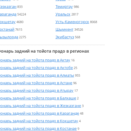
езказган
Темиртау
833
986
араганда
Уральск
54224
2817
окшетау
Усть-Каменогорск
4680
8068
останай
Шымкент
7615
34526
ызылорда
Экибастуз
2275
568
онарь задний на тойота прадо в регионах
онарь задний на тойота прадо в Актау
16
онарь задний на тойота прадо в Актобе
25
онарь задний на тойота прадо в Алматы
955
онарь задний на тойота прадо в Астане
96
онарь задний на тойота прадо в Атырау
17
онарь задний на тойота прадо в Балхаше
2
онарь задний на тойота прадо в Жезказгане
3
онарь задний на тойота прадо в Караганде
48
онарь задний на тойота прадо в Кокшетау
4
онарь задний на тойота прадо в Костанае
9