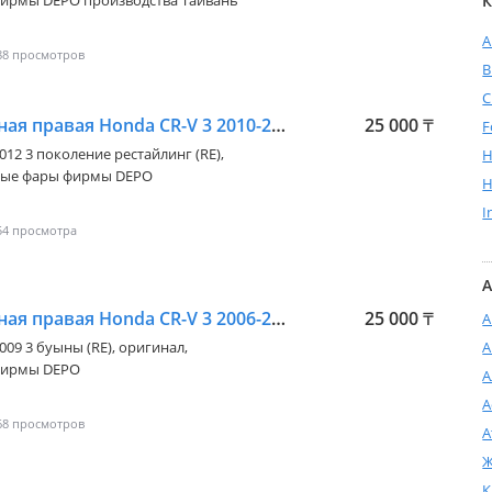
ирмы DEPO производства Тайвань
К
A
88
C
Фара противотуманная правая Honda CR-V 3 2010-2012
25 000
₸
F
2012 3 поколение рестайлинг (RE)
,
H
ные фары фирмы DEPO
H
I
54
А
Фара противотуманная правая Honda CR-V 3 2006-2009 DEPO
25 000
₸
А
2009 3 буыны (RE)
, оригинал,
А
фирмы DEPO
А
А
68
А
Ж
К