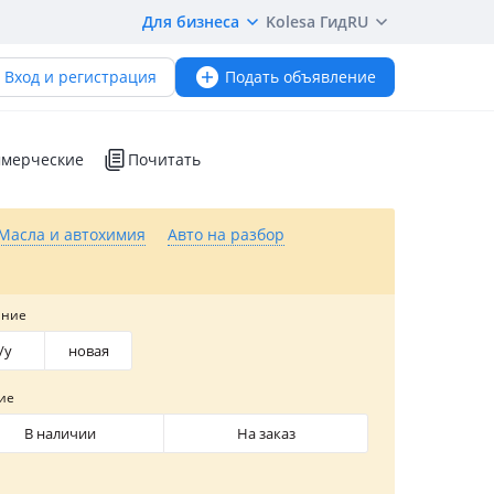
Для бизнеса
Kolesa Гид
RU
Вход и регистрация
Подать объявление
мерческие
Почитать
Масла и автохимия
Авто на разбор
яние
/y
новая
ие
В наличии
На заказ