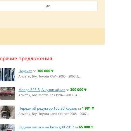
Горячие предложения
Ноускат
300 000
₸
за
Алматы, Б/у, Toyota RAV4 2005 - 2008 3…
Мазда 323 В, А кузов афкат
300 000
₸
за
Алматы, Б/у, Mazda 323 1994 - 2000 BA…
Передний редуктор 105.80 Крузак
1 981
₸
за
Алматы, Б/у, Toyota Land Cruiser 2005 - 2007…
Задняя оптика на bmw g30 2017
65 000
₸
за