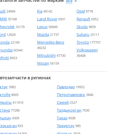
аталоги запчастей по маркам
udi
Kia
Opel
24994
40142
8778
BMW
Land Rover
Renault
35168
6931
6952
hevrolet
Lexus
Skoda
16179
56849
9859
ord
Mazda
Subaru
12828
21737
25111
onda
Mercedes-Benz
Toyota
22149
177757
49232
yundai
Volkswagen
60344
Mitsubishi
47730
36408
nfiniti
8953
Nissan
56159
втозапчасти в регионах
ктау
Павлодар
3982
19952
ктобе
Петропавловск
8005
3840
лматы
Семей
411910
2527
стана
Талдыкорган
77286
7030
тырау
Тараз
4309
4508
езказган
Темиртау
833
985
араганда
Уральск
54269
2819