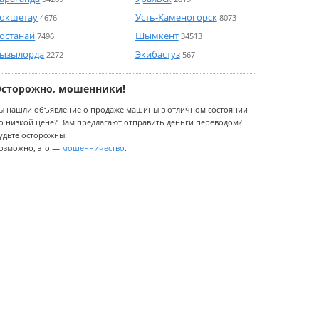
окшетау
Усть-Каменогорск
4676
8073
останай
Шымкент
7496
34513
ызылорда
Экибастуз
2272
567
Осторожно, мошенники!
ы нашли объявление о продаже машины в отличном состоянии
о низкой цене? Вам предлагают отправить деньги переводом?
удьте осторожны.
озможно, это —
мошенничество
.