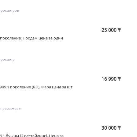
роду и регионам
25 000
₸
1 поколение
, Продам цена за один
16 990
₸
1999 1 поколение (RD)
, Фара цена за шт
30 000
₸
16 1 буыны [2 рестайлинг]
, Цена за