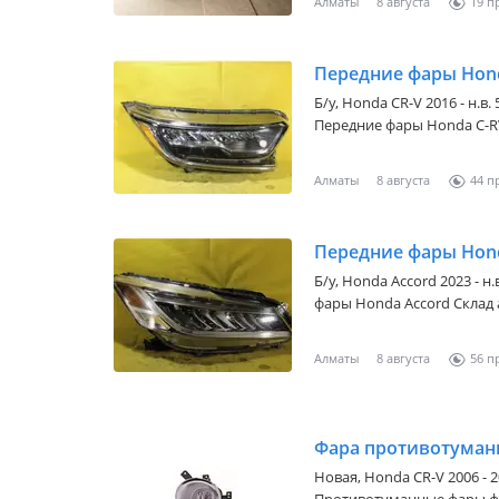
Алматы
8 августа
19
Передние фары Hon
Б/y,
Honda CR-V 2016 - н.в.
Передние фары Honda C-RV
широкий ассортимент това
Обращайтесь по телефон
Алматы
8 августа
44
искать любые виды запчас
Передние фары Hon
Б/y,
Honda Accord 2023 - н.
фары Honda Accord Склад
ассортимент товаров! В н
телефону или напишите!
Алматы
8 августа
56
запчасти!
Новая,
Honda CR-V 2006 - 