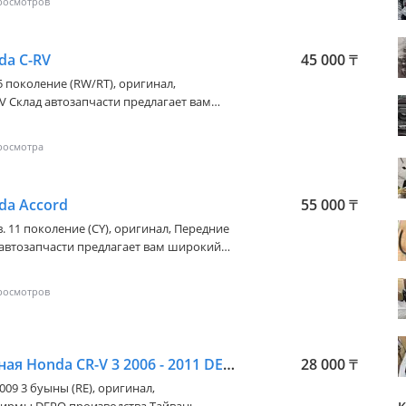
da C-RV
45 000
₸
 5 поколение (RW/RT)
, оригинал,
 Склад автозапчасти предлагает вам
ров! В наличии и на заказ!
у или напишите! Мы вам поможем
ти!
da Accord
55 000
₸
в. 11 поколение (CY)
, оригинал, Передние
 автозапчасти предлагает вам широкий
аличии и на заказ! Обращайтесь по
 Мы вам поможем искать любые виды
Фара противотуманная Honda CR-V 3 2006 - 2011 DEPO
28 000
₸
2009 3 буыны (RE)
, оригинал,