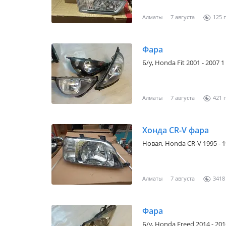
авто Есть отправка по го
Алматы
7 августа
125
Фара
Б/y,
Honda Fit 2001 - 2007 
Алматы
7 августа
421
Хонда CR-V фара
Новая,
Honda CR-V 1995 - 
Алматы
7 августа
3418
Фара
Б/y,
Honda Freed 2014 - 20