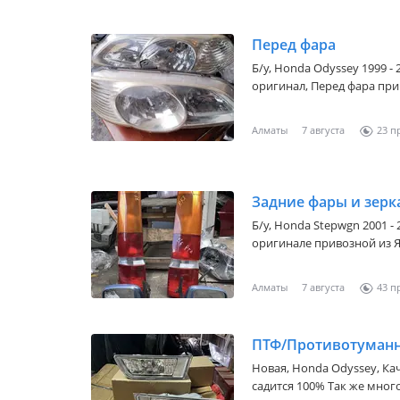
Перед фара
Б/y,
Honda Odyssey 1999 - 
оригинал, Перед фара пр
Алматы
7 августа
23
Задние фары и зерка
Б/y,
Honda Stepwgn 2001 - 
оригинале привозной из Японии/Дуба
Казахстану и Алматы В понедельник не работаем, в остальные дни
рабочее время с 9: 00 до 17
Алматы
7 августа
43
ПТФ/Противотуманн
Новая,
Honda Odyssey
, К
садится 100% Так же мног