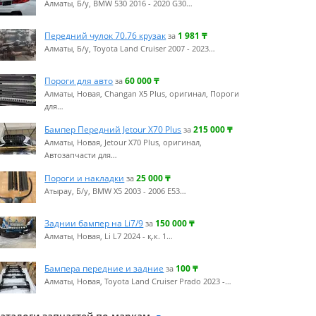
Алматы, Б/у, BMW 530 2016 - 2020 G30…
Передний чулок 70.76 крузак
1 981
₸
за
Алматы, Б/у, Toyota Land Cruiser 2007 - 2023…
Пороги для авто
60 000
₸
за
Алматы, Новая, Changan X5 Plus, оригинал, Пороги
для…
Бампер Передний Jetour X70 Plus
215 000
₸
за
Алматы, Новая, Jetour X70 Plus, оригинал,
Автозапчасти для…
Пороги и накладки
25 000
₸
за
Атырау, Б/у, BMW X5 2003 - 2006 E53…
Заднии бампер на Li7/9
150 000
₸
за
Алматы, Новая, Li L7 2024 - қ.к. 1…
Бампера передние и задние
100
₸
за
Алматы, Новая, Toyota Land Cruiser Prado 2023 -…