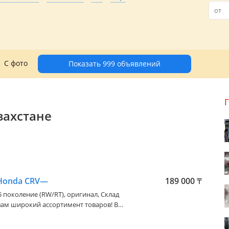
С фото
Показать 999 объявлений
захстане
 Honda CRV—
189 000
₸
 5 поколение (RW/RT)
, оригинал, Склад
вам широкий ассортимент товаров! В
щайтесь по телефону или напишите! Мы
е виды запчасти!