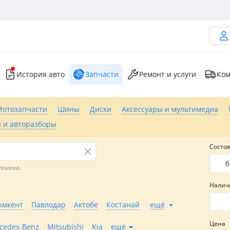
История авто
Запчасти
Ремонт и услуги
Ком
Мотозапчасти
Шины
Диски
Аксессуары и мультимедиа
 и авторазборы
Состо
б
поиска.
Налич
мкент
Павлодар
Актобе
Костанай
ещё
Цена
cedes-Benz
Mitsubishi
Kia
ещё