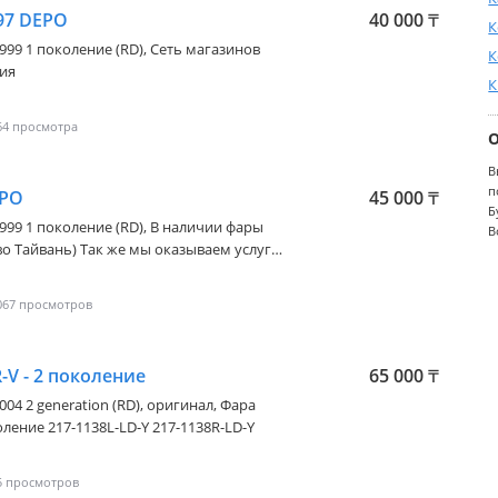
97 DEPO
40 000
₸
К
1999 1 поколение (RD)
, Сеть магазинов
К
ия
К
64
В
п
EPO
45 000
₸
Б
1999 1 поколение (RD)
, В наличии фары
В
 Тайвань) Так же мы оказываем услуги:
 фар с разбором * Бронирование фар *
067
V - 2 поколение
65 000
₸
004 2 generation (RD)
, оригинал, Фара
ление 217-1138L-LD-Y 217-1138R-LD-Y
5