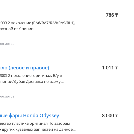
786
₸
2003 2 поколение (RA6/RA7/RA8/RA9/RL1)
,
ивозной из Японии
ло (левое и правое)
1 011
₸
2005 2 поколение
, оригинал, Б/у в
я Доставка по всему
: 00
ые фары Honda Odyssey
8 000
₸
ачество пластика оригинал По зазорам
о других кузавных запчастей на данное