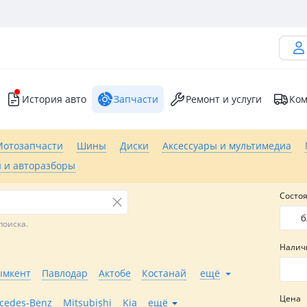
История авто
Запчасти
Ремонт и услуги
Ком
Мотозапчасти
Шины
Диски
Аксессуары и мультимедиа
 и авторазборы
Состо
б
поиска.
Налич
мкент
Павлодар
Актобе
Костанай
ещё
Цена
cedes-Benz
Mitsubishi
Kia
ещё