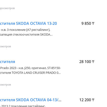
ну уточняйте у менеджера
стителя SKODA OCTAVIA 13-20
9 850
₸
- н.в. 3 поколение [A7 рестайлинг]
,
VIA 2012-2017 Наличие и актуальную
ера
стителя
28 100
₸
Prado 2023 - н.в. J250
, оригинал, ST-85150-
цену уточняйте у менеджера
Трапеция стеклоочистителя SKODA OCTAVIA 04-13/VW JETTA 06-11/GOLF VI 09-13
12 200
₸
 - 2013 2 поколение рестайлинг
,