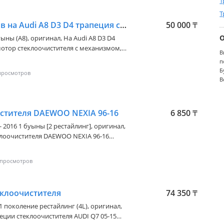
Т
Т
Моторчик дворников на Audi A8 D3 D4 трапеция стеклоочиститель
50 000
₸
уыны (A8)
, оригинал, На Audi A8 D3 D4
отор стеклоочистителя с механизмом,
В
орник, моторчик дворников, трапеция,
п
ну 4E1955119B 4e1 955 119
Б
В
стителя DAEWOO NEXIA 96-16
6 850
₸
- 2016 1 буыны [2 рестайлинг]
, оригинал,
Наличие и актуальную цену уточняйте у
еклоочистителя
74 350
₸
 1 поколение рестайлинг (4L)
, оригинал,