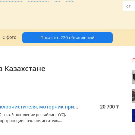
С фото
Показать 220 объявлений
в Казахстане
Мотор трапеции стеклоочистителя, моторчик привода щёток
20 700
₸
 - н.в. 5 поколение рестайлинг (YC)
,
HYUNDAI ACCENT 2017-2022 Наличие и
те у менеджера