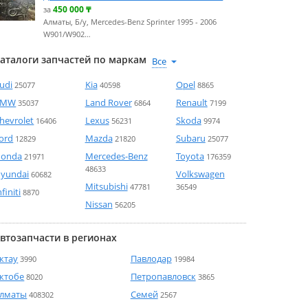
450 000
₸
за
Алматы, Б/у, Mercedes-Benz Sprinter 1995 - 2006
W901/W902…
аталоги запчастей по маркам
udi
Kia
Opel
25077
40598
8865
BMW
Land Rover
Renault
35037
6864
7199
hevrolet
Lexus
Skoda
16406
56231
9974
ord
Mazda
Subaru
12829
21820
25077
onda
Mercedes-Benz
Toyota
21971
176359
48633
yundai
Volkswagen
60682
Mitsubishi
47781
36549
nfiniti
8870
Nissan
56205
втозапчасти в регионах
ктау
Павлодар
3990
19984
ктобе
Петропавловск
8020
3865
лматы
Семей
408302
2567