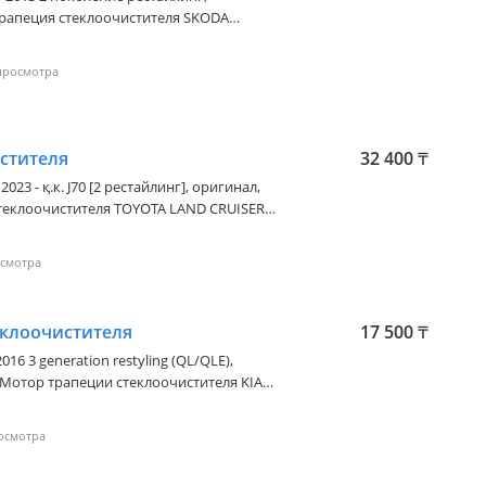
11/GOLF VI 09-13/GOLF V 03-09/EOS 06-
2000 Наличие и актуальную цену
стителя
32 400
₸
2023 - қ.к. J70 [2 рестайлинг]
, оригинал,
ую цену уточняйте у менеджера
еклоочистителя
17 500
₸
2016 3 generation restyling (QL/QLE)
,
 актуальную цену уточняйте у