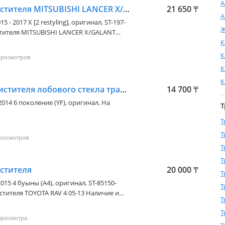
А
Трапеция стеклоочистителя MITSUBISHI LANCER X/GALANT FORTIS 07-17
21 650
₸
А
5 - 2017 X [2 restyling]
, оригинал, ST-197-
Ж
LANCER 2007-2010 Наличие и актуальную
К
ера
К
К
К
Механизм стеклоочистителя лобового стекла трапеция дворников
14 700
₸
2014 6 поколение (YF)
, оригинал, На
Т
Т
Т
Т
Т
стителя
20 000
₸
Т
2015 4 буыны (A4)
, оригинал, ST-85150-
Т
Т
те у менеджера
Т