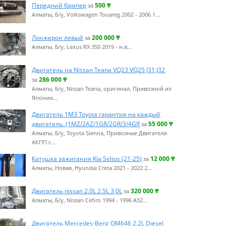
Передний бампер
500
₸
за
Алматы, Б/у, Volkswagen Touareg 2002 - 2006 1…
Лонжерон левый
200 000
₸
за
Алматы, Б/у, Lexus RX 350 2019 - н.в…
Двигатель на Nissan Teana VQ23 VQ25 J31 J32
286 000
₸
за
Алматы, Б/у, Nissan Teana, оригинал, Привозной из
Японии…
Двигатель 1МЗ Toyota гарантия на каждый
двигатель. (1MZ/2AZ/1GR/2GR/3/4GR
55 000
₸
за
Алматы, Б/у, Toyota Sienna, Привозные Двигатели
АКПП с…
Катушка зажигания Kia Seltos (21-25)
12 000
₸
за
Алматы, Новая, Hyundai Creta 2021 - 2022 2…
Двигатель nissan 2.0L 2.5L 3,0L
320 000
₸
за
Алматы, Б/у, Nissan Cefiro 1994 - 1996 A32…
Двигатель Mercedes-Benz OM646 2.2L Diesel