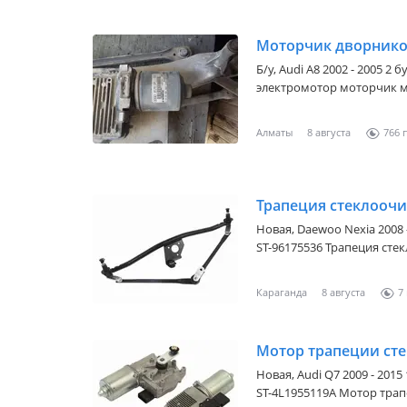
Б/y,
Audi A8 2002 - 2005 2 б
электромотор моторчик м
левый руль, дворники, дв
бу привозные Наличие и цены по телефо
Алматы
8 августа
766
B 4E1955119С 4E1955603
Трапеция стеклоочи
Новая,
Daewoo Nexia 2008 
ST-96175536 Трапеция стеклоочистителя DAEWOO NEXIA 96-16
DAEWOO NEXIA 1994-2016 
менеджера
Караганда
8 августа
7
Мотор трапеции ст
Новая,
Audi Q7 2009 - 2015
ST-4L1955119A Мотор трапеции стеклоочистителя AUDI Q7 05-15