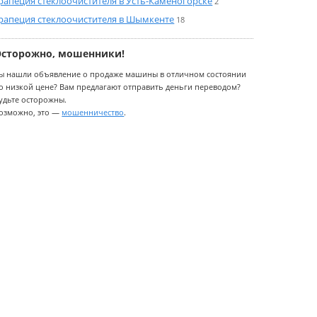
рапеция стеклоочистителя в Усть-Каменогорске
2
рапеция стеклоочистителя в Шымкенте
18
Осторожно, мошенники!
ы нашли объявление о продаже машины в отличном состоянии
о низкой цене? Вам предлагают отправить деньги переводом?
удьте осторожны.
озможно, это —
мошенничество
.