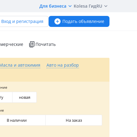
Для бизнеса
Kolesa Гид
RU
Вход и регистрация
Подать объявление
мерческие
Почитать
Масла и автохимия
Авто на разбор
яние
/y
новая
ие
В наличии
На заказ