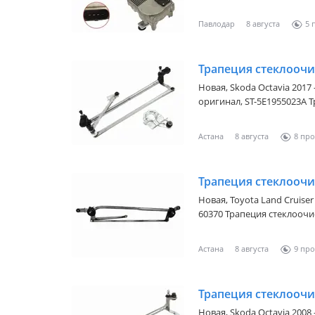
Наличие и актуальную це
Павлодар
8 августа
5
Трапеция стеклоочи
Новая,
Skoda Octavia 2017 
оригинал, ST-5E1955023A Трапеция стеклоочистителя SKODA
OCTAVIA 13-20 SKODA OCTA
цену уточняйте у менедж
Астана
8 августа
8
Трапеция стеклоочи
Новая,
Toyota Land Cruiser 
60370 Трапеция стеклоочистителя TOYOTA LAND CRUISER PRADO 09
— Наличие и актуальную 
Астана
8 августа
9
Новая,
Skoda Octavia 2008