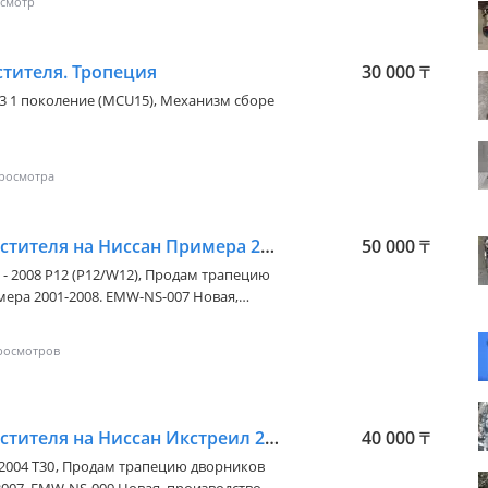
тителя. Тропеция
30 000
₸
03 1 поколение (MCU15)
, Механизм сборе
Трапеция стеклоочистителя на Ниссан Примера 2001-2008
50 000
₸
 - 2008 P12 (P12/W12)
, Продам трапецию
ера 2001-2008. EMW-NS-007 Новая,
 NTY собственная торговая марка
S Parts, базирующейся в городе
лагаемые данной компанией,
опулярность среди автолюбителей,
е решение для ремонта. AJS Parts
il, Febest и FCS Auto USA, чью продукция
Трапеция стеклоочистителя на Ниссан Икстреил 2001-2007
40 000
₸
 Восточной Европы
 2004 T30
, Продам трапецию дворников