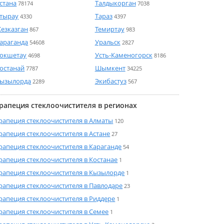
стана
Талдыкорган
78174
7038
тырау
Тараз
4330
4397
езказган
Темиртау
867
983
араганда
Уральск
54608
2827
окшетау
Усть-Каменогорск
4698
8186
останай
Шымкент
7787
34225
ызылорда
Экибастуз
2289
567
рапеция стеклоочистителя в регионах
рапеция стеклоочистителя в Алматы
120
рапеция стеклоочистителя в Астане
27
рапеция стеклоочистителя в Караганде
54
рапеция стеклоочистителя в Костанае
1
рапеция стеклоочистителя в Кызылорде
1
рапеция стеклоочистителя в Павлодаре
23
рапеция стеклоочистителя в Риддере
1
рапеция стеклоочистителя в Семее
1