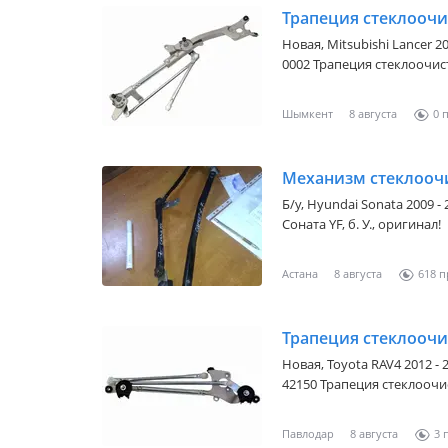
Новая,
Mitsubishi Lancer 201
0002 Трапеция стеклоочистителя MITSUBISHI LANCER X/GALANT
FORTIS 07-17 MITSUBISHI 
цену уточняйте у менедж
Шымкент
8 августа
0
Б/y,
Hyundai Sonata 2009 - 
Соната YF, б. У., оригинал!
Астана
8 августа
618
Трапеция стеклоочи
Новая,
Toyota RAV4 2012 - 
42150 Трапеция стеклоочистителя TOYOTA RAV 4 05-13 Наличие и
актуальную цену уточняй
Павлодар
8 августа
3