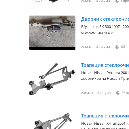
Астана
8 августа
1
Дворник стеклоочис
Б/y,
Lexus RX 300 1997 - 20
стеклоочистителя.
Астана
8 августа
183
Новая,
Nissan Primera 2001
дворников на Ниссан Прим
производство Польша NTY.
польского предприятия AJ
Алматы
8 августа
77
Варшава. Запчасти, пред
стремительно набирают п
желающих найти бюджетно
также сотрудничает с WInf
продает оптом в странах
Новая,
Nissan X-Trail 2001 -