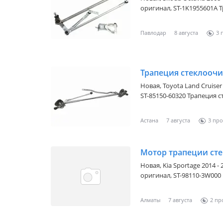
оригинал, ST-1K1955601A Трапеция стеклоочистителя SKODA
OCTAVIA 04-13/VW JETTA 06-
15/S SKODA OCTAVIA 1996-
Павлодар
8 августа
3
уточняйте у менеджера
Трапеция стеклоочи
Новая,
Toyota Land Cruiser 
ST-85150-60320 Трапеция стеклоочистителя TOYOTA LAND CRUISER
07 — Наличие и актуальн
Астана
7 августа
3
Мотор трапеции ст
Новая,
Kia Sportage 2014 - 
оригинал, ST-98110-3W000 Мотор трапеции стеклоочистителя KIA
SPORTAGE 10-16 Наличие и
менеджера
Алматы
7 августа
2