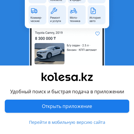
Новая
Toyota Camry 2023 - н.в. XV80
оригинал
Ремкомплект тормозного суппорта Toyota/Lexus Оригинальный ремкомплект суппорта Toyota/Lexus Артикул: 04479-60030 Отличное качество В наличии в Алматы Подбор по VIN-коду Оригинал Япония Отправка по Казахстану /звонки Car City — 3 ярус, 4 ряд, 119А бутик Также в наличии: Ремкомплекты суппортов Тормозные диски и колодки Запчасти на ходовку Оригинал и дубликат Toyota/Lexus
Алматы
7 августа
99
7
Цапфа Суппорт Тормозной диск на
Лендкурузер 100 лх470
25 000 ₸
Удобный поиск и быстрая подача в приложении
Открыть приложение
3
Б/y
Toyota Land Cruiser 2005 - 2007 J100 [2-й рестайлинг]
ЦАПФА 60.000 СОШКА 15.000 СУППОРТ 15.000 ДАТЧИК АБС 25.000 ТОРМОЗНОЙ ДИСК ПАРА 45.000 ХАБ 10.000 В ИДЕАЛЬНОМ СОСТОЯНИИ ПРИВОЗНОЙ ИЗ ЯПОНИИ ОТПРАВКА ДОСТАВКА ГАРАНТИЯ Передний тормозной диск на Лендкурузер 100 Лексус лх470 Хабы на Лендкурузер 100 Лексус лх470 Цапфа на Лендкурузер 100 Лексус лх470 Суппорт на Лендкурузер 100 Лексус лх470 Сошка на Лендкурузер 100 Лексус лх470 Крепления наконечника на Лендкурузер 100 Лексус лх470 Датчик абс на Лендкурузер 100 лх470
Алматы
Перейти в мобильную версию сайта
7 августа
537
21