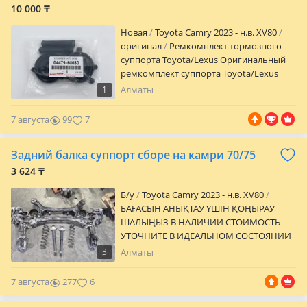
10 000 ₸
Новая
Toyota Camry 2023 - н.в. XV80
оригинал
Ремкомплект тормозного
суппорта Toyota/Lexus Оригинальный
ремкомплект суппорта Toyota/Lexus
Артикул: 04479-60030 Отличное качество
1
Алматы
В наличии в Алматы Подбор по VIN-коду
Оригинал Япония Отправка по
7 августа
99
7
Казахстану /звонки Car City — 3 ярус, 4
ряд, 119А бутик Также в наличии:
Задний балка суппорт сборе на камри 70/75
Ремкомплекты суппортов Тормозные
диски и колодки Запчасти на ходовку
3 624 ₸
Оригинал и дубликат Toyota/Lexus
Б/y
Toyota Camry 2023 - н.в. XV80
БАҒАСЫН АНЫҚТАУ ҮШІН ҚОҢЫРАУ
ШАЛЫҢЫЗ В НАЛИЧИИ СТОИМОСТЬ
УТОЧНИТЕ В ИДЕАЛЬНОМ СОСТОЯНИИ
ПРИВОЗНОЙ ИЗ ЯПОНИИ СОСТОЯНИЕ
3
Алматы
НОВОГО ПРОБЕГ 7000КМ Задний балка
на Камри 70/75 Задний рычаг на Камри
7 августа
277
6
70/75 Задний суппорт на Камри 70/75
Тормозной диск задний на Камри 70/75