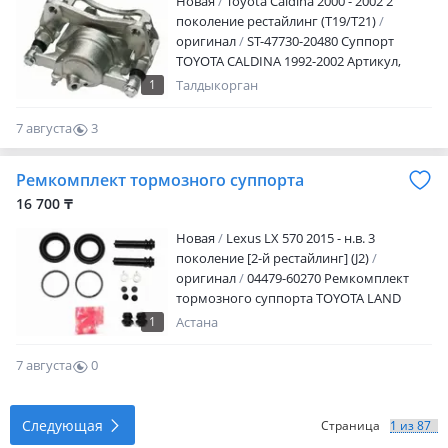
Новая
Toyota Caldina 2000 - 2002 2
поколение рестайлинг (T19/T21)
оригинал
ST-47730-20480 Суппорт
TOYOTA CALDINA 1992-2002 Артикул,
наименование товара, марка модель
1
Талдыкорган
авто, период выпуска Наличие и
актуальную цену уточняйте у
7 августа
3
менеджера Адрес магазина: Ул.
0
Желтоксан 259 Режим работы: Пн. —
Ремкомплект тормозного суппорта
пт.09: 00 — 18: 00 Сб.10: 00 — 17: 00 Вс —
выходной
16 700 ₸
Новая
Lexus LX 570 2015 - н.в. 3
поколение [2-й рестайлинг] (J2)
оригинал
04479-60270 Ремкомплект
тормозного суппорта TOYOTA LAND
CRUISER 2007-2021 Наличие и
1
Астана
актуальную цену уточняйте у
менеджера
7 августа
0
0
Следующая
Страница