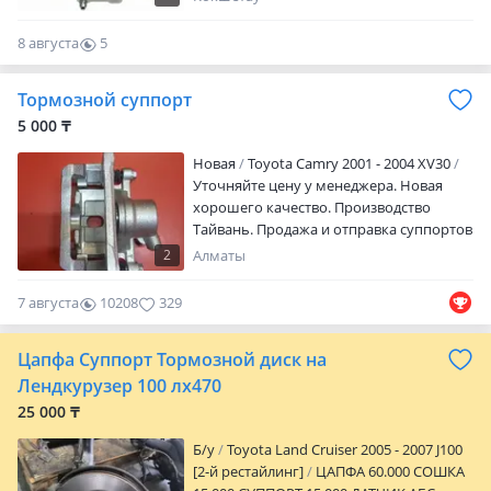
авто, период выпуска Наличие и
актуальную цену уточняйте у
8 августа
5
менеджера Возможна оплата red
0
АВТОТРЕЙД сеть магазинов
Тормозной суппорт
автозапчастей и установочных центров
Мы находимся по адресу: Ул. Жумабека
5 000 ₸
Ташенова, уч.170В/1 Режим работы: Пн-
Новая
Toyota Camry 2001 - 2004 XV30
пт: 09: 00-18: 00 Сб: 10: 00-17: 00 Вс:
Уточняйте цену у менеджера. Новая
выходной
хорошего качество. Производство
Тайвань. Продажа и отправка суппортов
по всему региону Казахстана. Мы
2
Алматы
находимся в Алматы. По городу
доставка Бесплатно.
7 августа
10208
329
Цапфа Суппорт Тормозной диск на
Лендкурузер 100 лх470
25 000 ₸
Б/y
Toyota Land Cruiser 2005 - 2007 J100
[2-й рестайлинг]
ЦАПФА 60.000 СОШКА