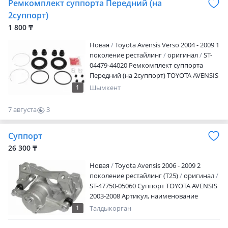
Ремкомплект суппорта Передний (на
2суппорт)
1 800 ₸
Новая
Toyota Avensis Verso 2004 - 2009 1
поколение рестайлинг
оригинал
ST-
04479-44020 Ремкомплект суппорта
Передний (на 2суппорт) TOYOTA AVENSIS
VERSO 2001-2009 Наличие и актуальную
1
Шымкент
цену уточняйте у менеджера
7 августа
3
0
Суппорт
26 300 ₸
Новая
Toyota Avensis 2006 - 2009 2
поколение рестайлинг (T25)
оригинал
ST-47750-05060 Суппорт TOYOTA AVENSIS
2003-2008 Артикул, наименование
товара, марка модель авто, период
1
Талдыкорган
выпуска Наличие и актуальную цену
уточняйте у менеджера Адрес магазина: