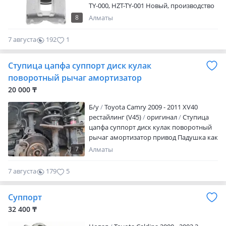
TY-000, HZT-TY-001 Новый, производство
NTY Польша. Отправка в регионы. Цену
8
Алматы
уточняйте. NTY собственная торговая
марка польского предприятия AJS Parts,
7 августа
192
1
базирующейся в городе Варшава.
Запчасти, предлагаемые данной
Ступица цапфа суппорт диск кулак
компанией, стремительно набирают
популярность среди автолюбителей,
поворотный рычаг амортизатор
желающих найти бюджетное решение
20 000 ₸
для ремонта. AJS Parts также
сотрудничает с Winfil, Febest и FCS Auto
Б/y
Toyota Camry 2009 - 2011 XV40
USA, чью продукция продает оптом в
рестайлинг (V45)
оригинал
Ступица
странах Восточной Европы.
цапфа суппорт диск кулак поворотный
рычаг амортизатор привод Падушка как
на фото стает все есть наличие и
7
Алматы
стоимость телефона Адрес: рынок
жибек жолы 1ряд 4 место Отправка есть
7 августа
179
5
все регионы в Казахстане
Суппорт
32 400 ₸