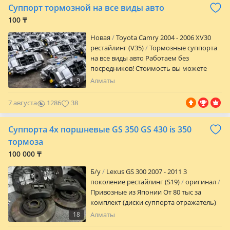
Суппорт тормозной на все виды авто
Задний амортизатор пружина на Камри
70/75
100 ₸
Новая
Toyota Camry 2004 - 2006 XV30
рестайлинг (V35)
Тормозные суппорта
на все виды авто Работаем без
посредников! Стоимость вы можете
уточнить по телефону. ЭЛЕКТРИКА-
9
Алматы
ДВИГАТЕЛЬ-ХОДОВКА Рулевые рейки
Гур насос Шланг гур Ремкомплект
7 августа
1286
38
двигателя Катушки Свечи Стартеры
Генераторы Свечные провода
Суппорта 4х поршневые GS 350 GS 430 is 350
Подшипники Сигнальные ленты
Бензонасосы Цепные наборы
тормоза
Комплекты сцепления Турбины Рессоры
100 000 ₸
Г. Алматы ТЦ Карсити 4 ярус 233-234
бутик
Б/y
Lexus GS 300 2007 - 2011 3
поколение рестайлинг (S19)
оригинал
Привозные из Японии От 80 тыс за
комплект (диски суппорта отражатель)
Отправка в регионы
18
Алматы