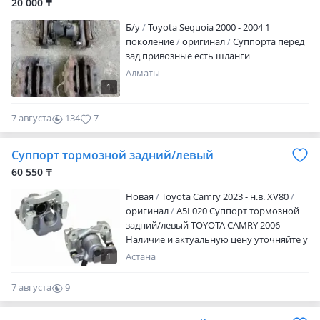
20 000 ₸
Б/y
Toyota Sequoia 2000 - 2004 1
поколение
оригинал
Суппорта перед
зад привозные есть шланги
Алматы
1
7 августа
134
7
Суппорт тормозной задний/левый
60 550 ₸
Новая
Toyota Camry 2023 - н.в. XV80
оригинал
A5L020 Суппорт тормозной
задний/левый TOYOTA CAMRY 2006 —
Наличие и актуальную цену уточняйте у
менеджера
1
Астана
7 августа
9
0