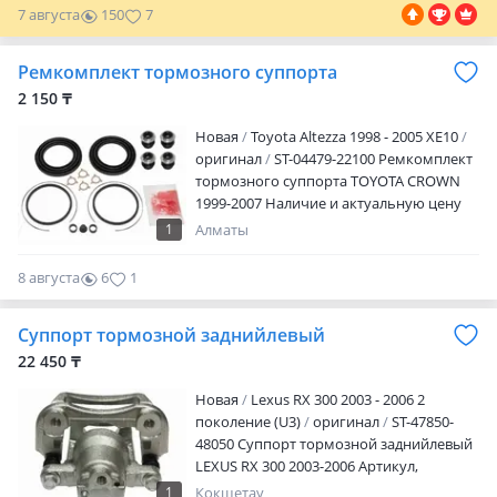
7 августа
150
7
Ремкомплект тормозного суппорта
2 150 ₸
Новая
Toyota Altezza 1998 - 2005 XE10
оригинал
ST-04479-22100 Ремкомплект
тормозного суппорта TOYOTA CROWN
1999-2007 Наличие и актуальную цену
уточняйте у менеджера
1
Алматы
8 августа
6
1
Суппорт тормозной заднийлевый
22 450 ₸
Новая
Lexus RX 300 2003 - 2006 2
поколение (U3)
оригинал
ST-47850-
48050 Суппорт тормозной заднийлевый
LEXUS RX 300 2003-2006 Артикул,
наименование товара, марка модель
1
Кокшетау