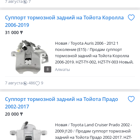
7 августа
7
Ул. Желтоксан 259 Режим работы: Пн. —
0
пт.09: 00 — 18: 00 Сб.10: 00 — 17: 00 Вс —
Суппорт тормозной задний на Тойота Королла
выходной
2006-2019
31 000 ₸
Новая
Toyota Auris 2006 - 2012 1
поколение (E15)
Продам суппорт
тормозной задний на Тойота Королла
2006-2019. HZT-TY-002, HZT-TY-003 Новый,
производство NTY Польша. Отправка в
8
Алматы
регионы. Цену уточняйте. NTY
собственная торговая марка польского
7 августа
486
9
предприятия AJS Parts, базирующейся в
городе Варшава. Запчасти,
Суппорт тормозной задний на Тойота Прадо
предлагаемые данной компанией,
стремительно набирают популярность
2002-2017
среди автолюбителей, желающих найти
20 000 ₸
бюджетное решение для ремонта. AJS
Parts также сотрудничает с Winfil, Febest
Новая
Toyota Land Cruiser Prado 2002 -
и FCS Auto USA, чью продукция продает
2009 J120
Продам суппорт тормозной
оптом в странах Восточной Европы.
задний на Тойота Прадо 2002-2017. HZT-