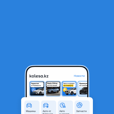
RU
Открыть приложение
1
Автозапчасти
Фильтр
Продажа автозапчастей в Казахстане
Найдено 1 725 объявлений
VIP-предложения
Стать VIP
Ремкомплект суппорта
10 000 ₸
1