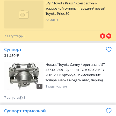
Б/y
Toyota Prius
Контрактный
тормозной суппорт передний левый
Toyota Prius 30
Алматы
7 августа
3
0
Суппорт
31 450 ₸
Новая
Toyota Camry
оригинал
ST-
47730-33051 Суппорт TOYOTA CAMRY
2001-2006 Артикул, наименование
товара, марка модель авто, период
выпуска Наличие и актуальную цену
1
Талдыкорган
уточняйте у менеджера Адрес магазина:
Ул. Желтоксан 259 Режим работы: Пн. —
7 августа
3
пт.09: 00 — 18: 00 Сб.10: 00 — 17: 00 Вс —
0
выходной
Суппорт тормозной