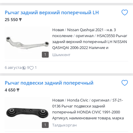
0
Рычаг задний верхний поперечный LH
25 550 ₸
Новая
Nissan Qashqai 2021 - н.в. 3
поколение
оригинал
HSAC0550 Рычаг
задний верхний поперечный LH NISSAN
QASHQAI 2006-2022 Наличие и
актуальную цену уточняйте у
1
Шымкент
менеджера
6 августа
9
1
Рычаг подвески задний поперечный
4 650 ₸
Новая
Honda Civic
оригинал
ST-21-
0136 Рычаг подвески задний
поперечный HONDA CIVIC 1991-2000
Артикул, наименование товара, марка
модель авто, период выпуска Наличие и
1
Талдыкорган
актуальную цену уточняйте у