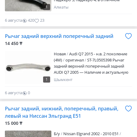
состоянии, доставлен из Японии. Цена
1
Алматы
указана за одну штуку. Отправка в
регионы. График работы: понедельник-
6 августа
420
23
пятница с 9: 00 до 18: 00, с 13: 00 до 14: 00
обед, суббота с 9: 00 до 16: 00, с 13: 00 до
Рычаг задний верхний поперечный задний
14: 00 обед, воскресенье выходной.
Звоните в рабочее время. Актуальные
14 450 ₸
цены и наличие уточняйте по
Новая
Audi Q7 2015 - н.в. 2 поколение
телефонам.
(4M)
оригинал
ST-7L0505398 Рычаг
задний верхний поперечный задний
AUDI Q7 2005 — Наличие и актуальную
цену уточняйте у менеджера
1
Шымкент
6 августа
0
0
Рычаг задний, нижний, поперечный, правый,
левый на Ниссан Эльгранд Е51
15 000 ₸
Б/y
Nissan Elgrand 2002 - 2010 E51