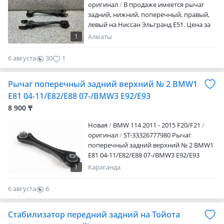
оригинал
В продаже имеется рычаг
задний, нижний, поперечный, правый,
левый на Ниссан Эльгранд Е51. Цена за
одну штуку. Привозной из Японии, в
1
Алматы
отличном состоянии. Есть Ред и Кредит.
Актуальные цены и наличие уточняйте
6 августа
30
1
по телефону. Отправка в регионы. Также
в нашем магазине широкий выбор
Рычаг поперечный задний верхний № 2 BMW1
новых и б/у запчастей, оригинал и
дубликат на NISSAN: Terrano, Elgrand,
E81 04-11/E82/E88 07-/BMW3 E92/E93
Mistral, Cefiro, Qashqai. В наличии масла
8 900 ₸
фирмы Kixx и Zic. Антифриз, смазки, авто
химия и аксессуары. Работаем со всеми
Новая
BMW 114 2011 - 2015 F20/F21
регионами РК и ближнего зарубежья.
оригинал
ST-33326777980 Рычаг
Есть услуга "запчасти на заказ ". При
поперечный задний верхний № 2 BMW1
магазине свой Автосервис. Пр-т
E81 04-11/E82/E88 07-/BMW3 E92/E93
Райымбека 312б, уг. Ул. Брусиловского,
06-/X1 09 — BMW 114 2011-2015 Наличие
1
Караганда
бокс номер 6
и актуальную цену уточняйте у
менеджера
6 августа
6
0
Стабилизатор передний задний на Тойота