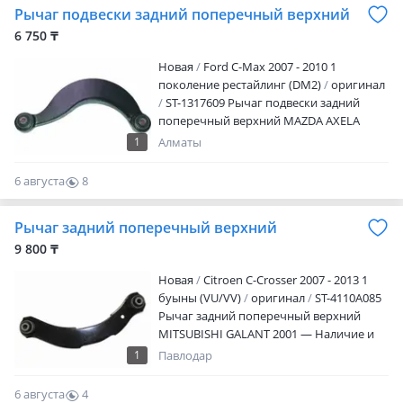
Рычаг подвески задний поперечный верхний
6 750 ₸
Новая
Ford C-Max 2007 - 2010 1
поколение рестайлинг (DM2)
оригинал
ST-1317609 Рычаг подвески задний
поперечный верхний MAZDA AXELA
2003-2013 Наличие и актуальную цену
1
Алматы
уточняйте у менеджера
6 августа
8
0
Рычаг задний поперечный верхний
9 800 ₸
Новая
Citroen C-Crosser 2007 - 2013 1
буыны (VU/VV)
оригинал
ST-4110A085
Рычаг задний поперечный верхний
MITSUBISHI GALANT 2001 — Наличие и
актуальную цену уточняйте у
1
Павлодар
менеджера
6 августа
4