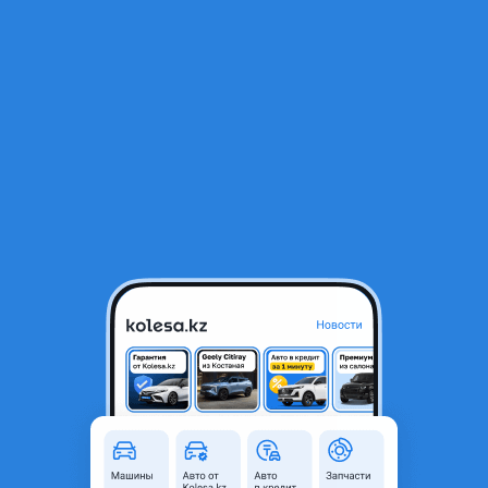
RU
Открыть приложение
1
Автозапчасти
Фильтр
Продажа автозапчастей в Казахстане
Найдено 320 объявлений
VIP-предложения
Стать VIP
Рычаг передний поперечный L для BMW X5
G05, X7 G07, X6| Corteco 1106878081
69 500 ₸