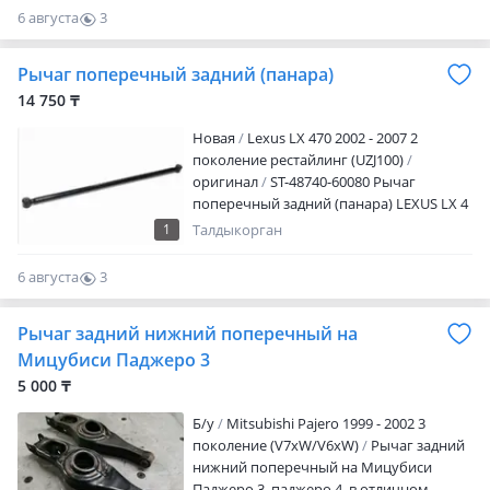
менеджера Адрес магазина: Ул.
6 августа
3
Желтоксан 259 Режим работы: Пн. —
0
пт.09: 00 — 18: 00 Сб.10: 00 — 17: 00 Вс —
Рычаг поперечный задний (панара)
выходной
14 750 ₸
Новая
Lexus LX 470 2002 - 2007 2
поколение рестайлинг (UZJ100)
оригинал
ST-48740-60080 Рычаг
поперечный задний (панара) LEXUS LX 4
Артикул, наименование товара, марка
1
Талдыкорган
модель авто, период выпуска Наличие и
актуальную цену уточняйте у
6 августа
3
менеджера Адрес магазина: Ул.
0
Желтоксан 259 Режим работы: Пн. —
Рычаг задний нижний поперечный на
пт.09: 00 — 18: 00 Сб.10: 00 — 17: 00 Вс —
выходной
Мицубиси Паджеро 3
5 000 ₸
Б/y
Mitsubishi Pajero 1999 - 2002 3
поколение (V7xW/V6xW)
Рычаг задний
нижний поперечный на Мицубиси
Паджеро 3, паджеро 4, в отличном