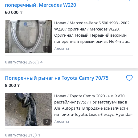
поперечный. Mercedes W220
60 000 ₸
Новая
Mercedes-Benz S 500 1998 - 2002
W220
оригинал
Mercedes W220.
Оригинал. Новый. Передний верхний
поперечный правый рычаг. Не 4-matic.
Артикульный номер 2203309407.
1
Алматы
6 августа
296
4
Поперечный рычаг на Toyota Camry 70/75
8 000 ₸
Новая
Toyota Camry 2020 - н.в. XV70
рестайлинг (V75)
Приветствуем вас в
Ahi_Autoparts. В продаже все запчасти
на Тойота-Toyota, Lexus-Лексус, Hyundai-
Хуйндай, Кіa-Киа, Bmw-Бмв, Mitsubishi-
2
Алматы
Митсубиси, Audi-Ауди, Ford-Форд,
Subaru-Субару. Имеются все запчасти на
6 августа
21
1