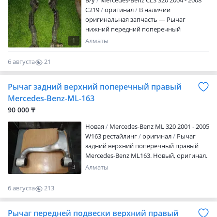
Б/y
Mercedes-Benz CLS 320 2004 - 2008
ЗАДНИЕ ПРОДОЛЬНЫЕ ЗАДНИЕ
C219
оригинал
В наличии
ПОПЕРЕЧНЫЕ САЙЛЕНТБЛОКИ
оригинальная запчасть — Рычаг
УСИЛИННЫЕ И РЕЗИНОВЫЕ ШАРОВЫЕ
нижний передний поперечный
НАКОНЕЧНИКИ ТЯГИ СЕРЬГИ (ЯЙЦА)
MERCEDES BENZ W211 Актуальные цены
ВСЯ ХОДОВКА НОВАЯ ИЛИ Б У
1
Алматы
и наличие уточняйте у менеджеров по
РЕСТАВРАЦИЯ И РЕМОНТ СТО
телефону или в сообщениях. Цена
6 августа
21
может меняться в зависимости от курса
0
валют. В продаже также имеются другие
Рычаг задний верхний поперечный правый
запчасти на данную модель
автомобиля.
Mercedes-Benz-ML-163
90 000 ₸
Новая
Mercedes-Benz ML 320 2001 - 2005
W163 рестайлинг
оригинал
Рычаг
задний верхний поперечный правый
Mercedes-Benz ML163. Новый, оригинал.
Оригинальный номер 1633520501.
3
Алматы
Небольшой торг.
6 августа
213
0
Рычаг передней подвески верхний правый