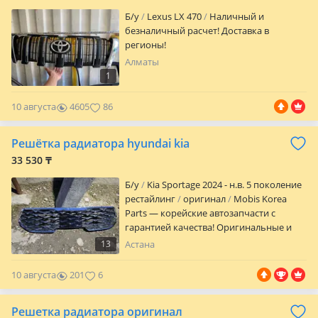
Б/y
Lexus LX 470
Наличный и
безналичный расчет! Доставка в
регионы!
Алматы
1
10 августа
4605
86
Решётка радиатора hyundai kia
33 530 ₸
Б/y
Kia Sportage 2024 - н.в. 5 поколение
рестайлинг
оригинал
Mobis Korea
Parts — корейские автозапчасти с
гарантией качества! Оригинальные и
проверенные запчасти для корейских
13
Астана
авто по выгодным ценам. Быстрая
помощь с подбором, честный сервис и
10 августа
201
6
гарантия на весь ассортимент. Филиалы
в Шымкенте и Астане — всегда ближе к
Решетка радиатора оригинал
вам! Надёжность, качество и детали,