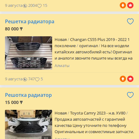
9 августа
2004
15
Решетка радиатора
80 000 ₸
Новая
Changan CS55 Plus 2019 - 2022 1
поколение
оригинал
На все модели
китайских автомобилей есть! Оригинал
и аналоги звоните пишите мы всегда на
связи Магазин RR.AUTOPARTS Адрес
3
Алматы
микрорайон Баянауыл 57а ТЦ Car City
3ярус 135а
9 августа
747
5
Решотка радиатор
15 000 ₸
Новая
Toyota Camry 2023 - н.в. XV80
Продажа автозапчастей с гарантией
качества Цену уточните по телефону
Оригинальные и совместимые запчасти.
Все товары проверены на качество и
55