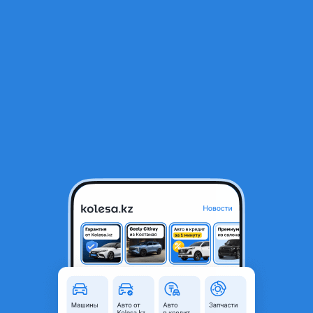
RU
Открыть приложение
1
Автозапчасти
Фильтр
Продажа автозапчастей в Казахстане
Найдено 8 859 объявлений
VIP-предложения
Стать VIP
РЕШЕТКА РАДИАТОРА HILUX 2019-2023 TOYOTA
70 000 ₸
1