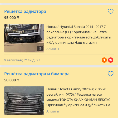
БЕСПЛАТНО! Гарантия что запчасть
точно Вам подойдет! Быстрая доставка.
Решетка радиатора
Отправляем в регионы по РК и РФ! Без
потери денег! Удобная оплата. Оптовая
95 000 ₸
выгода напрямую от ПОСТАВЩИКОВ!
Новая
Hyundai Sonata 2014 - 2017 7
Остерегайтесь подделок! Предложение
поколение (LF)
оригинал
Решетка
от производителя запчастей.
радиатора в оригинале есть дубликаты
Собственный склад запчастей в наличии
и б/у оригиналы Наш магазин
абсолютно все и на заказ; Информацию
находиться Баянауыл 57а Car City 3 ярус
по автозапчастям Вы можете получить
5
Алматы
135а RR.AUTOPARTS
у нашего менеджера. Магазин
запчастей находится в Алматы!
9 августа
2149
27
Внимание на объявление стоит авто
продлении, цену пожалуйста уточните у
Решётка радиатора и бампера
менеджера!
50 000 ₸
Новая
Toyota Camry 2020 - қ.к. XV70
рестайлинг (V75)
Решетка на все
модели ТОЙОТА КИА ХЮНДАЙ ЛЕКСУС
Оригинал бу оригинал и дубликаты на
заказ отправка в регионы
6
Алматы