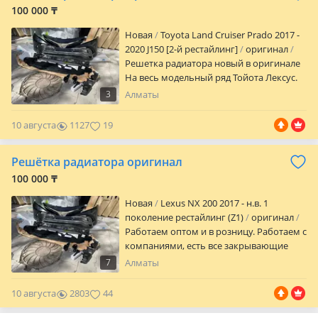
которым можно доверять.
100 000 ₸
Новая
Toyota Land Cruiser Prado 2017 -
2020 J150 [2-й рестайлинг]
оригинал
Решетка радиатора новый в оригинале
На весь модельный ряд Тойота Лексус.
Бу оригинал, новый оригинал в
3
Алматы
идеальном состоянии. Без никаких
изъян. Отправки по городу и регионы
10 августа
1127
19
РК ежедневно. Большой ассортимент
кузовных автозапчастей в наличии. Наш
Решётка радиатора оригинал
склад г. Алматы Баянаул 36а
Наджимидин Оптом и в розницу.
100 000 ₸
Работаем также с компаниями, есть все
Новая
Lexus NX 200 2017 - н.в. 1
закрывающие документы
поколение рестайлинг (Z1)
оригинал
Работаем оптом и в розницу. Работаем с
компаниями, есть все закрывающие
документы. Наш склад г. Алматы
7
Алматы
Баянаул 36а Наджимидин Также есть все
по кузову в оригинале на весь
10 августа
2803
44
модельный ряд Тойота Лексус.
Переделки кузова на рестайлинг.