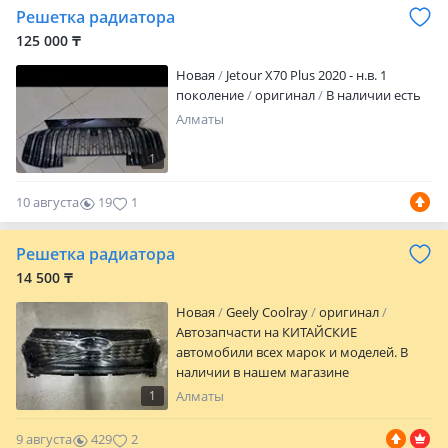
Решетка радиатора
Отправки в регионы РК Доставка по
городу.
125 000 ₸
Новая
Jetour X70 Plus 2020 - н.в. 1
поколение
оригинал
В наличии есть
Алматы
1
10 августа
19
1
Решетка радиатора
14 500 ₸
Новая
Geely Coolray
оригинал
Автозапчасти на КИТАЙСКИЕ
автомобили всех марок и моделей. В
наличии в нашем магазине
автозапчастей есть Оригинал и Аналоги.
1
Алматы
График работы: пн-пт 09: 00 — 17: 00.
Доставка в пределах г. Алматы —
9 августа
429
2