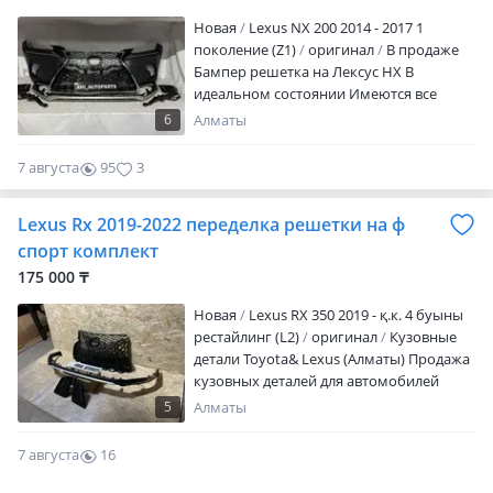
Новая
Lexus NX 200 2014 - 2017 1
поколение (Z1)
оригинал
В продаже
Бампер решетка на Лексус НХ В
идеальном состоянии Имеются все
запчасти на данную модель (Оригинал,
6
Алматы
дубликаты) При покупке уточняйте цену
Доставка по городу есть Отправка по
7 августа
95
3
регионам через транспортные
компании, самолет, поезд, фура,
Lexus Rx 2019-2022 переделка решетки на ф
автобус, автомобиль. Можем привезти
любые оригинальные запчасти из
спорт комплект
эмиратов. Срок 1-2 недели Азамат
175 000 ₸
Новая
Lexus RX 350 2019 - қ.к. 4 буыны
рестайлинг (L2)
оригинал
Кузовные
детали Toyota& Lexus (Алматы) Продажа
кузовных деталей для автомобилей
Toyota и Lexus. Мы находимся в г.
5
Алматы
Алматы Осуществляем доставку по
всему Казахстану (Астана, Шымкент,
7 августа
16
Актау и другие города) Тип товара:
0
кузовные запчасти (одна категория) В