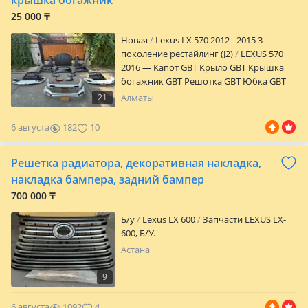
крышка богажник
Работаем также с компаниями, есть все
25 000 ₸
закрывающие документы
Новая
Lexus LX 570 2012 - 2015 3
поколение рестайлинг (J2)
LEXUS 570
2016 — Капот GBT Крыло GBT Крышка
богажник GBT Решотка GBT Юбка GBT
Фонарь GBT Уточните цена Адрес: мк
21
Алматы
Баянауыл 36
6 августа
182
10
Решетка радиатора, декоративная накладка,
накладка бампера, задний бампер
700 000 ₸
Б/y
Lexus LX 600
Запчасти LEXUS LX-
600, Б/У.
Астана
9
6 августа
1092
4