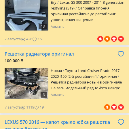
Б/y
Lexus GS 300 2007 - 2011 3 generation
restyling (S19)
Отправка Япония
оригинал рестайлинг до рестайлинг
ушки крепления целые
13
Алматы
7 августа
426
15
Решетка радиатора оригинал
100 000 ₸
Новая
Toyota Land Cruiser Prado 2017 -
2020 J150 [2-й рестайлинг]
оригинал
Решетка радиатора новый в оригинале
На весь модельный ряд Тойота Лексус.
Бу оригинал, новый оригинал в
3
Алматы
идеальном состоянии. Без никаких
изъян. Отправки по городу и регионы
7 августа
1119
19
РК ежедневно. Большой ассортимент
кузовных автозапчастей в наличии. Наш
LEXUS 570 2016 — капот крыло юбка решотка
склад г. Алматы Баянаул 36а
Наджимидин Оптом и в розницу.