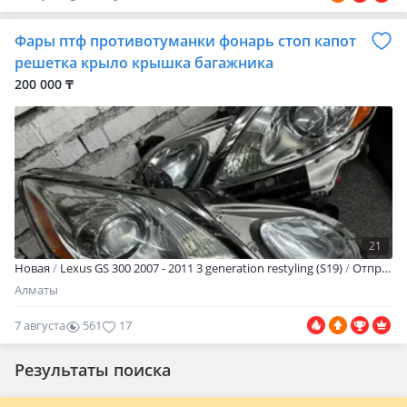
Фары птф противотуманки фонарь стоп капот
решетка крыло крышка багажника
200 000 ₸
21
Новая
Lexus GS 300 2007 - 2011 3 generation restyling (S19)
Отправка в регионы Япония оригинал большой выбор запчастей цены уточняйте зависит от состояния
Алматы
7 августа
561
17
Результаты поиска