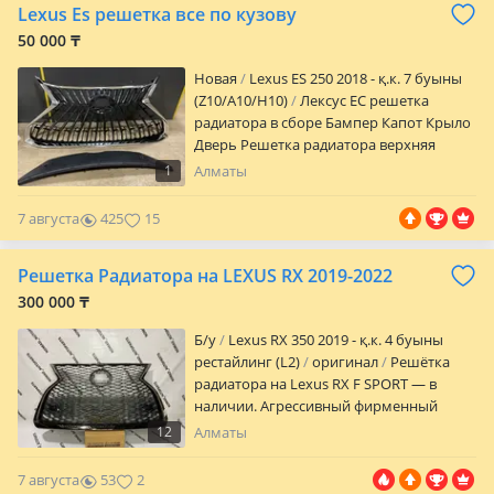
Lexus Es решетка все по кузову
50 000 ₸
Новая
Lexus ES 250 2018 - қ.к. 7 буыны
(Z10/A10/H10)
Лексус ЕС решетка
радиатора в сборе Бампер Капот Крыло
Дверь Решетка радиатора верхняя
Решетка нижняя в бампер Порог
1
Алматы
Эмблема Петля Туманки Фары Фонарь
Подкрылок подкрылки Заглушка
7 августа
425
15
Телевизор Усилитель Абсорбер
Радиаторы Катафот Омыватель Оправа
Решетка Радиатора на LEXUS RX 2019-2022
туманки Накладка бампера Накладка
двери Накладка крыла Молдинг Салазки
300 000 ₸
Крепление бампера Замок капота
Б/y
Lexus RX 350 2019 - қ.к. 4 буыны
Кобра Бачок омывателя Сабля Airbag
рестайлинг (L2)
оригинал
Решётка
Ланжэрон Склад автозапчастей на
радиатора на Lexus RX F SPORT — в
Toyota Lexus, Все в наличии цены
наличии. Агрессивный фирменный
уточняйте по телефону, доставка по
дизайн F SPORT подчёркивает
всему Казахстану.
12
Алматы
спортивный характер и полностью
меняет вид передней части.
7 августа
53
2