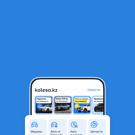
RU
Открыть приложение
1
Автозапчасти
Фильтр
Решетка lexus в Казахстане
Найдено 1 610 объявлений
VIP-предложения
Стать VIP
Бампер крыло капот фонари дверь решетка
противотуманки птф багажник
40 000 ₸