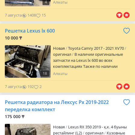
Land Cruiser Prado 150, 4Runner,
4
Алматы
Highlander. Lexus; GX 470, GX 460, LX 470,
LX 570. Range Rover; Sport, Discovery,
7 августа
1408
15
Evoque, Velar. Доставка по городу,
межгород, звоните и пишите в любое
Решетка Lexus lx 600
время 24/7
10 000 ₸
Новая
Toyota Camry 2017 - 2021 XV70
оригинал
В наличии оригинальные
запчасти на Lexus lx 600 во всех
комплектациях Также по наличии
большой ассортимент запчастей на
18
Алматы
Toyota& Lexus Алматы, отправка в
регионы
7 августа
192
2
Решетка радиатора на Лексус Рх 2019-2022
переделка комплект
175 000 ₸
Новая
Lexus RX 350 2019 - қ.к. 4 буыны
рестайлинг (L2)
оригинал
Кузовные