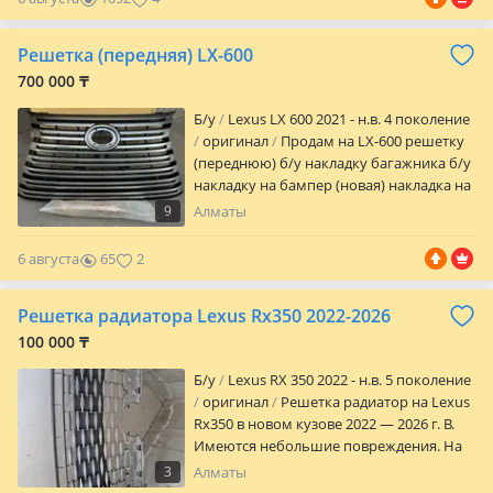
Решетка (передняя) LX-600
700 000 ₸
Б/y
Lexus LX 600 2021 - н.в. 4 поколение
оригинал
Продам на LX-600 решетку
(переднюю) б/у накладку багажника б/у
накладку на бампер (новая) накладка на
фаркоп б/у.
9
Алматы
6 августа
65
2
Решетка радиатора Lexus Rx350 2022-2026
100 000 ₸
Б/y
Lexus RX 350 2022 - н.в. 5 поколение
оригинал
Решетка радиатор на Lexus
Rx350 в новом кузове 2022 — 2026 г. В.
Имеются небольшие повреждения. На
фото есть. Устранимы
3
Алматы