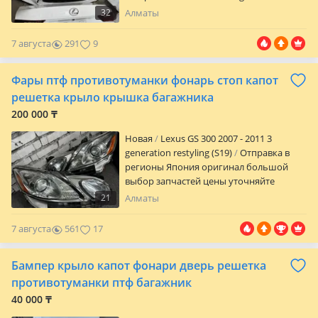
32
Алматы
7 августа
291
9
Фары птф противотуманки фонарь стоп капот
решетка крыло крышка багажника
200 000 ₸
Новая
Lexus GS 300 2007 - 2011 3
generation restyling (S19)
Отправка в
регионы Япония оригинал большой
выбор запчастей цены уточняйте
зависит от состояния
21
Алматы
7 августа
561
17
Бампер крыло капот фонари дверь решетка
противотуманки птф багажник
40 000 ₸