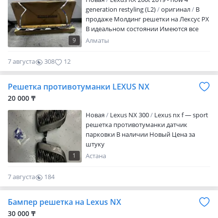
зависят от модели автомобиля.
generation restyling (L2)
оригинал
В
Доставка: авиа/фура/поезд/InDrive
продаже Молдинг решетки на Лексус РХ
Самовывоз: Алматы, мкр. Баянауыл 36 и
В идеальном состоянии Имеются все
Карсити, 4-й ярус, 18 бутик Возможна
запчасти на данную модель (Оригинал,
9
Алматы
отправка в Кыргызстан и Россию
дубликаты) При покупке уточняйте цену
(условия уточняйте) /звонок Фото и
Доставка по городу есть Отправка по
наличие конкретной позиции
7 августа
308
12
регионам через транспортные
предоставляются по запросу.
компании, самолет, поезд, фура,
Решетка противотуманки LEXUS NX
автобус, автомобиль. Можем привезти
любые оригинальные запчасти из
20 000 ₸
эмиратов. Срок 1-2 недели Азамат
Новая
Lexus NX 300
Lexus nx f — sport
решетка противотуманки датчик
парковки В наличии Новый Цена за
штуку
1
Астана
7 августа
184
0
Бампер решетка на Lexus NX
30 000 ₸