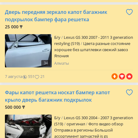
Совместимость: Lexus RX F SPORT
(поколение уточняется под ваш авто —
Дверь передняя зеркало капот багажник
подберём точно) Чёткая посадка, все
крепления совпадают Подходит под
подкрылок бампер фара решетка
бампер F SPORT Стильная сетка Готова к
25 000 ₸
установке Доступны варианты с
верхними/нижними накладками Также
Б/y
Lexus GS 300 2007 - 2011 3 generation
в наличии по RX: — бампер в сборе —
restyling (S19)
Цвета разные состояние
крылья, капот — фары/фонари —
хорошее без шпатлевки свежий завоз
усилители, защита, накладки «F SPORT —
Япония
стиль, который не перепутаешь! »
34
Алматы
Пишите — подберём решётку точно под
ваш год и комплектацию
7 августа
551
21
Фары капот решетка носкат бампер капот
крыло дверь багажник подкрылок
500 000 ₸
Б/y
Lexus GS 300 2004 - 2007 3 generation
(S19)
оригинал
Фото видео обзор
Отправка в регионы Большой
ассортимент запчастей is gs