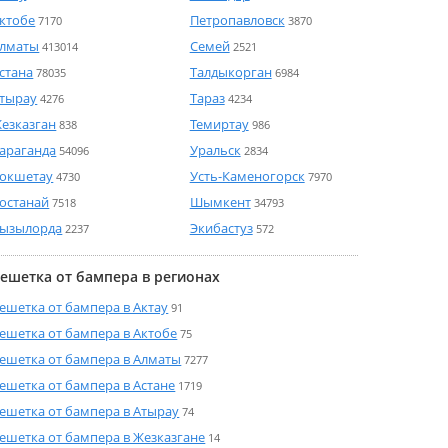
ктобе
Петропавловск
7170
3870
лматы
Семей
413014
2521
стана
Талдыкорган
78035
6984
тырау
Тараз
4276
4234
езказган
Темиртау
838
986
араганда
Уральск
54096
2834
окшетау
Усть-Каменогорск
4730
7970
останай
Шымкент
7518
34793
ызылорда
Экибастуз
2237
572
ешетка от бампера в регионах
ешетка от бампера в Актау
91
ешетка от бампера в Актобе
75
ешетка от бампера в Алматы
7277
ешетка от бампера в Астане
1719
ешетка от бампера в Атырау
74
ешетка от бампера в Жезказгане
14