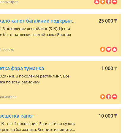
данной марки автомашины. По всем
или написать. Есть доставка по городу
К.
Дверь передняя зеркало капот багажник подкрылок бампер фара решетка
25 000
₸
11 3 поколение рестайлинг (S19)
, Цвета
е без шпатлевки свежий завоз Япония
етка фара туманка
1 000
₸
020 - н.в. 3 поколение рестайлинг
, Все
вка по всем регионам
решетка капот
10 000
₸
19 - н.в. 4 поколение
, Запчасти по кузову
 крышка багажника. Звоните и пишите