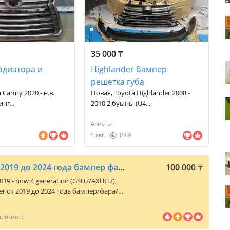
35 000
₸
адиатора и
Highlander бампер
решетка губа
 Camry 2020 - н.в.
Новая, Toyota Highlander 2008 -
нг...
2010 2 буыны (U4...
Алматы
5 авг.
1589
Toyota Highlander от 2019 до 2024 года бампер фара решетка
100 000
₸
2019 - now 4 generation (GSU7/AXUH7)
,
er от 2019 до 2024 года бампер/фара/
ландер 2019/2020/2021/2022/2023/2024
чняйте. Продаю кузовные
yota и Lexus. В наличии и под заказ: