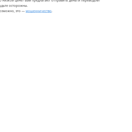
о низкой цене? Вам предлагают отправить деньги переводом?
удьте осторожны.
озможно, это —
мошенничество
.