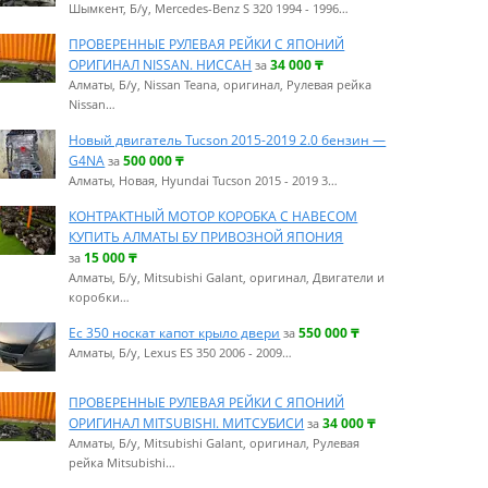
Шымкент, Б/у, Mercedes-Benz S 320 1994 - 1996…
ПРОВЕРЕННЫЕ РУЛЕВАЯ РЕЙКИ С ЯПОНИЙ
ОРИГИНАЛ NISSAN. НИССАН
34 000
₸
за
Алматы, Б/у, Nissan Teana, оригинал, Рулевая рейка
Nissan…
Новый двигатель Tucson 2015-2019 2.0 бензин —
G4NA
500 000
₸
за
Алматы, Новая, Hyundai Tucson 2015 - 2019 3…
КОНТРАКТНЫЙ МОТОР КОРОБКА С НАВЕСОМ
КУПИТЬ АЛМАТЫ БУ ПРИВОЗНОЙ ЯПОНИЯ
15 000
₸
за
Алматы, Б/у, Mitsubishi Galant, оригинал, Двигатели и
коробки…
Ес 350 носкат капот крыло двери
550 000
₸
за
Алматы, Б/у, Lexus ES 350 2006 - 2009…
ПРОВЕРЕННЫЕ РУЛЕВАЯ РЕЙКИ С ЯПОНИЙ
ОРИГИНАЛ MITSUBISHI. МИТСУБИСИ
34 000
₸
за
Алматы, Б/у, Mitsubishi Galant, оригинал, Рулевая
рейка Mitsubishi…