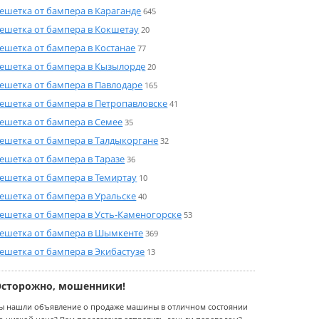
ешетка от бампера в Караганде
645
ешетка от бампера в Кокшетау
20
ешетка от бампера в Костанае
77
ешетка от бампера в Кызылорде
20
ешетка от бампера в Павлодаре
165
ешетка от бампера в Петропавловске
41
ешетка от бампера в Семее
35
ешетка от бампера в Талдыкоргане
32
ешетка от бампера в Таразе
36
ешетка от бампера в Темиртау
10
ешетка от бампера в Уральске
40
ешетка от бампера в Усть-Каменогорске
53
ешетка от бампера в Шымкенте
369
ешетка от бампера в Экибастузе
13
Осторожно, мошенники!
ы нашли объявление о продаже машины в отличном состоянии