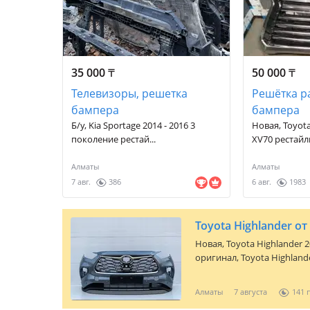
35 000
₸
50 000
₸
Телевизоры, решетка
Решётка р
бампера
бампера
Б/у, Kia Sportage 2014 - 2016 3
Новая, Toyota
поколение рестай...
XV70 рестайли
Алматы
Алматы
7 авг.
386
6 авг.
1983
Новая,
Toyota Highlander 
оригинал, Toyota Highland
решетка/морда Тойота Хай
Есть все детали по кузову. Цена уто
Алматы
7 августа
141
запчасти на автомобили To