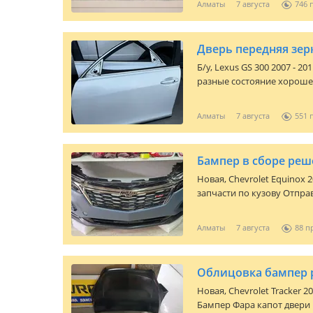
Алматы
7 августа
746
запчасти в наличии для 
вопросам можете звонить 
и отправка по регионам Р
Б/y,
Lexus GS 300 2007 - 20
разные состояние хороше
Алматы
7 августа
551
Бампер в сборе реш
Новая,
Chevrolet Equinox 2
запчасти по кузову Отпра
Алматы
7 августа
88
Облицовка бампер 
Новая,
Chevrolet Tracker 20
Бампер Фара капот двери