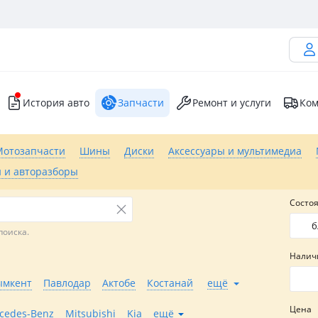
История авто
Запчасти
Ремонт и услуги
Ком
Мотозапчасти
Шины
Диски
Аксессуары и мультимедиа
 и авторазборы
Состо
б
поиска.
Налич
мкент
Павлодар
Актобе
Костанай
ещё
Цена
cedes-Benz
Mitsubishi
Kia
ещё