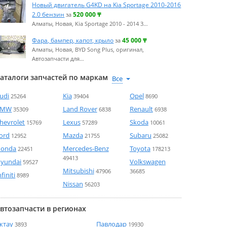
Новый двигатель G4KD на Kia Sportage 2010-2016
2.0 бензин
520 000
₸
за
Алматы, Новая, Kia Sportage 2010 - 2014 3…
Фара, бампер, капот, крыло
45 000
₸
за
Алматы, Новая, BYD Song Plus, оригинал,
Автозапчасти для…
аталоги запчастей по маркам
udi
Kia
Opel
25264
39404
8690
BMW
Land Rover
Renault
35309
6838
6938
hevrolet
Lexus
Skoda
15769
57289
10061
ord
Mazda
Subaru
12952
21755
25082
onda
Mercedes-Benz
Toyota
22451
178213
49413
yundai
Volkswagen
59527
Mitsubishi
47906
36685
nfiniti
8989
Nissan
56203
втозапчасти в регионах
ктау
Павлодар
3893
19930