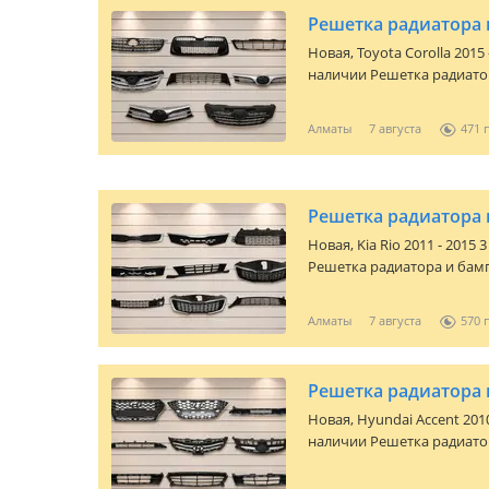
Решетка радиатора
Новая,
Toyota Corolla 2015
наличии Решетка радиато
COROLLA, цены начинаются
модели и года выпуска. Та
Алматы
7 августа
471
наличии для данной марк
можете звонить или написа
по регионам РК.
Решетка радиатора 
Новая,
Kia Rio 2011 - 2015
Решетка радиатора и бамп
тг и выше в зависимости о
имеются и другие запчаст
Алматы
7 августа
570
автомашины. По всем воп
Есть доставка по городу и
Решетка радиатора 
Новая,
Hyundai Accent 2010
наличии Решетка радиато
туманки на Hyundai Accent
зависимости от модели и 