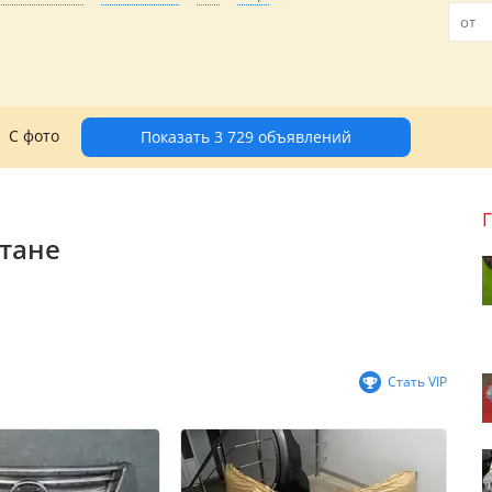
С фото
Показать 3 729 объявлений
стане
Стать VIP