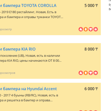
п
 и бампера TOYOTA COROLLA
5 000
₸
Б
В
 - 2019 E180 рестайлинг
, Новая, Есть в
ра и бампера и оправы туманки TOYOTA
 ОТ 5 000 тг и выше в зависимости от
к же имеются и другие запчасти в
и автомашины. По всем вопросам
ть. Есть доставка по городу и отправка
и бампера KIA RIO
8 000
₸
 3 поколение (UB)
, Новая, есть в наличии
ера KIA RIO, цены начинаются ОТ 8 000
т модели и года выпуска. Так же
и в наличии для данной марки
росам можете звонить или написать.
 отправка по регионам РК.
и бампера на Hyundai Accent
6 000
₸
 - 2017 4 буыны (RB/RC)
, Новая, есть в
ра и решетка в бампер и оправа
, цены начинаются ОТ 6 000 тг и выше в
года выпуска. Так же имеются и другие