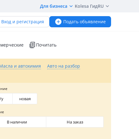
Для бизнеса
Kolesa Гид
RU
Вход и регистрация
Подать объявление
мерческие
Почитать
Масла и автохимия
Авто на разбор
яние
/y
новая
ие
В наличии
На заказ