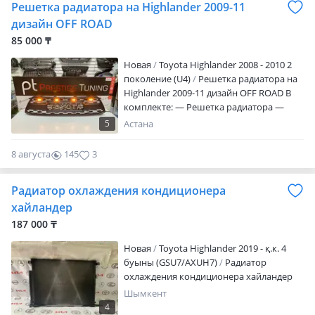
Решетка радиатора на Highlander 2009-11
дизайн OFF ROAD
85 000 ₸
Новая
Toyota Highlander 2008 - 2010 2
поколение (U4)
Решетка радиатора на
Highlander 2009-11 дизайн OFF ROAD В
комплекте: — Решетка радиатора —
Желтые огни — 4 шт — Проводка Аналог
5
Астана
высокого качества!
8 августа
145
3
Радиатор охлаждения кондиционера
хайландер
187 000 ₸
Новая
Toyota Highlander 2019 - қ.к. 4
буыны (GSU7/AXUH7)
Радиатор
охлаждения кондиционера хайландер
Шымкент
4