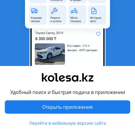
Б/y
Toyota 4Runner 1995 - 2002 3 буыны (N18)
оригинал
Все запчасти на Toyota; Land Cruiser 100, Land Cruiser 200, Land Cruiser Prado 120, Land Cruiser Prado 150, 4Runner, Highlander. Lexus; GX 470, GX 460, LX 470, LX 570. Range Rover; Sport, Discovery, Evoque, Velar. Доставка по городу, межгород, звоните и пишите в любое время 24/7
Алматы
7 августа
1409
15
Радиатор
20 000 ₸
Удобный поиск и быстрая подача в приложении
6
Открыть приложение
Новая
Toyota Camry 1990 - 1994 V30
оригинал
Радиаторы в продаже ОПТОМ и в РОЗНИЦУ. Основной радиатор, радиатор на печку, кондиционер радиатор все в наличии. Доставка по всему РК. Хорошие товары за хорошие цены. Звоните уточняйте цены!
Алматы
Перейти в мобильную версию сайта
8 августа
2243
73