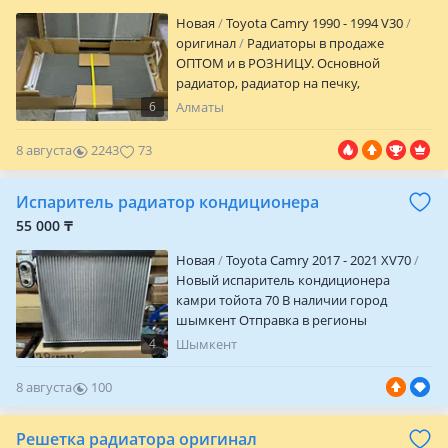
Новая
Toyota Camry 1990 - 1994 V30
оригинал
Радиаторы в продаже
ОПТОМ и в РОЗНИЦУ. Основной
радиатор, радиатор на печку,
кондиционер радиатор все в наличии.
6
Алматы
Доставка по всему РК. Хорошие товары
за хорошие цены. Звоните уточняйте
8 августа
2243
73
цены!
Испаритель радиатор кондиционера
55 000 ₸
Новая
Toyota Camry 2017 - 2021 XV70
Новый испаритель кондиционера
камри тойота 70 В наличии город
шымкент Отправка в регионы
курьерской службой
4
Шымкент
8 августа
100
0
Решетка радиатора оригинал