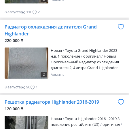
TOYOTA/LEXUS; Made in Japan; Новая;
(GWL10) Lx: * Lexus LX 470 (J100) * Lexus
100% оригинальность, гарантия
LX 570 (J200) * Lexus LX 600 (J300)
8 августа
110
2
качества!
Радиатор охлаждения двигателя Grand
Highlander
220 000 ₸
Новая
Toyota Grand Highlander 2023 -
н.в. 1 поколение
оригинал
Новый
Оригинальный Радиатор охлаждения
двигателя 2, 4 литра Grand Highlander
Part number: 16550-F0080 16550F0080
2
Алматы
Бренд: TOYOTA/LEXUS; Made in USA;
Новая; 100% оригинальность, гарантия
8 августа
90
1
качества!
Решетка радиатора Highlander 2016-2019
120 000 ₸
Новая
Toyota Highlander 2016 - 2019 3
поколение рестайлинг (U5)
оригинал