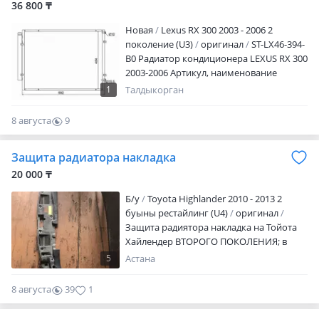
36 800 ₸
Новая
Lexus RX 300 2003 - 2006 2
поколение (U3)
оригинал
ST-LX46-394-
B0 Радиатор кондиционера LEXUS RX 300
2003-2006 Артикул, наименование
товара, марка модель авто, период
1
Талдыкорган
выпуска Наличие и актуальную цену
уточняйте у менеджера Адрес магазина:
8 августа
9
Ул. Желтоксан 259 Режим работы: Пн. —
0
пт.09: 00 — 18: 00 Сб.10: 00 — 17: 00 Вс —
Защита радиатора накладка
выходной
20 000 ₸
Б/y
Toyota Highlander 2010 - 2013 2
буыны рестайлинг (U4)
оригинал
Защита радиятора накладка на Тойота
Хайлендер ВТОРОГО ПОКОЛЕНИЯ; в
хорошем состояний, все вопросы по
5
Астана
номеру телефона Адрес: Кенжина 5/5 г.
Астана
8 августа
39
1