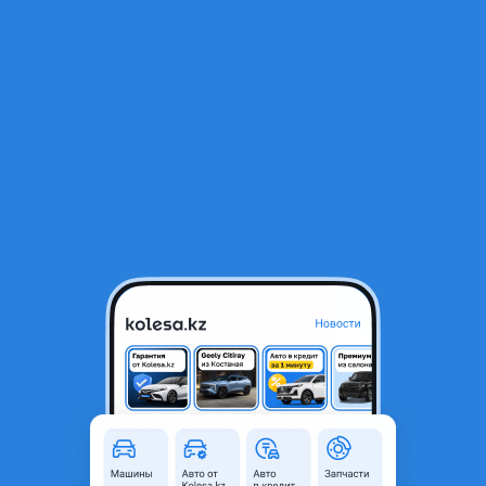
RU
Открыть приложение
1
Автозапчасти
Фильтр
Радиаторы для хайландер в Казахстане
Найдено 815 объявлений
VIP-предложения
Стать VIP
Решетка радиатора
80 000 ₸
4