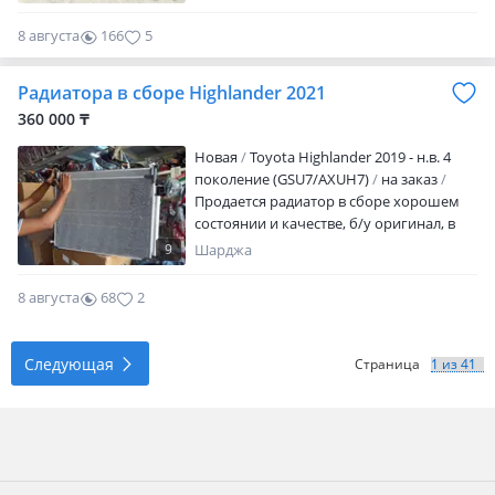
8 августа
166
5
Радиатора в сборе Highlander 2021
360 000 ₸
Новая
Toyota Highlander 2019 - н.в. 4
поколение (GSU7/AXUH7)
на заказ
Продается радиатор в сборе хорошем
состоянии и качестве, б/у оригинал, в
наличии/на заКаз, мы находимся в
9
Шарджа
городе Алматы. Наш адрес: ТЦ CarCity, 3
яРус, 5 ряд 164 бутик. Можем отправить
8 августа
68
2
в другие регионы КЗ через самолет,
поезд любые транспорты средства.
Следующая
Страница