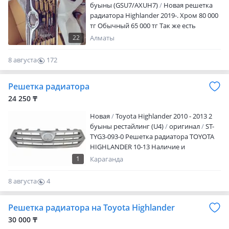
буыны (GSU7/AXUH7)
Новая решетка
радиатора Highlander 2019-. Хром 80 000
тг Обычный 65 000 тг Так же есть
передний бампер оригинальный 110
22
Алматы
000 Нижняя решетка оригинальный
тоже 90 000 Part number: 53101-0E360
8 августа
172
531010E360 53101-0E370 531010E370
0
Бренд: TOYOTA/LEXUS; Made in USA;
Решетка радиатора
Новая; 100% оригинальность, гарантия
качества! Отправка по регионам
24 250 ₸
Новая
Toyota Highlander 2010 - 2013 2
буыны рестайлинг (U4)
оригинал
ST-
TYG3-093-0 Решетка радиатора TOYOTA
HIGHLANDER 10-13 Наличие и
актуальную цену уточняйте у
1
Караганда
менеджера
8 августа
4
0
Решетка радиатора на Toyota Highlander
30 000 ₸