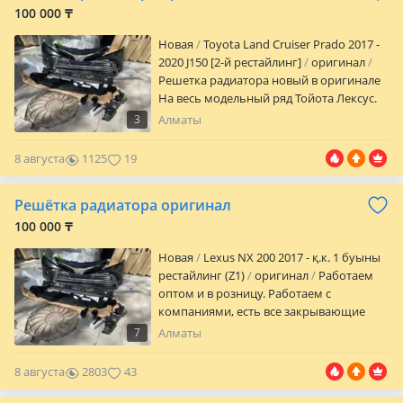
100 000 ₸
Новая
Toyota Land Cruiser Prado 2017 -
2020 J150 [2-й рестайлинг]
оригинал
Решетка радиатора новый в оригинале
На весь модельный ряд Тойота Лексус.
Бу оригинал, новый оригинал в
3
Алматы
идеальном состоянии. Без никаких
изъян. Отправки по городу и регионы
8 августа
1125
19
РК ежедневно. Большой ассортимент
кузовных автозапчастей в наличии. Наш
Решётка радиатора оригинал
склад г. Алматы Баянаул 36а
Наджимидин Оптом и в розницу.
100 000 ₸
Работаем также с компаниями, есть все
Новая
Lexus NX 200 2017 - қ.к. 1 буыны
закрывающие документы
рестайлинг (Z1)
оригинал
Работаем
оптом и в розницу. Работаем с
компаниями, есть все закрывающие
документы. Наш склад г. Алматы
7
Алматы
Баянаул 36а Наджимидин Также есть все
по кузову в оригинале на весь
8 августа
2803
43
модельный ряд Тойота Лексус.
Переделки кузова на рестайлинг.