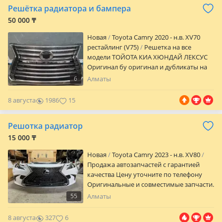
Решётка радиатора и бампера
Отправки в регионы РК Доставка по
городу.
50 000 ₸
Новая
Toyota Camry 2020 - н.в. XV70
рестайлинг (V75)
Решетка на все
модели ТОЙОТА КИА ХЮНДАЙ ЛЕКСУС
Оригинал бу оригинал и дубликаты на
заказ отправка в регионы
6
Алматы
8 августа
1986
15
Решотка радиатор
15 000 ₸
Новая
Toyota Camry 2023 - н.в. XV80
Продажа автозапчастей с гарантией
качества Цену уточните по телефону
Оригинальные и совместимые запчасти.
Все товары проверены на качество и
55
Алматы
соответствуют стандартам. Быстрая
доставка по Казахстану и консультации
8 августа
327
6