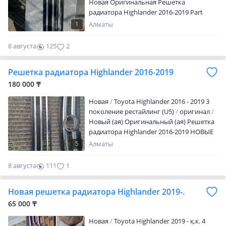
Новая Оригинальная Решетка
радиатора Highlander 2016-2019 Part
number: 53102-0E070 531020E070 Бренд:
1
Алматы
TOYOTA/LEXUS; Made in Japan; Новая;
100% оригинальность, гарантия
8 августа
125
2
качества!
Решетка радиатора Highlander 2016-2019
180 000 ₸
Новая
Toyota Highlander 2016 - 2019 3
поколение рестайлинг (U5)
оригинал
Новый (ая) Оригинальный (ая) Решетка
радиатора Highlander 2016-2019 НОВЫЕ
В ОРИГИНАЛЕ, ХРОМИРОВАННЫЕ
5
Алматы
Верхняя 180 000 тг Нижняя 220 000 тг
Part number: 53102-OE140 53102OE140
8 августа
111
1
53101-0E251 531010E251 Бренд:
TOYOTA/LEXUS; Made in USA; Новая; 100%
Новая решетка радиатора Highlander 2019-.
оригинальность, гарантия качества!
65 000 ₸
Новая
Toyota Highlander 2019 - қ.к. 4