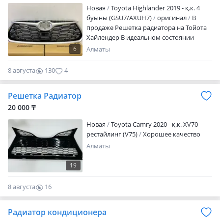
Новая
Toyota Highlander 2019 - қ.к. 4
буыны (GSU7/AXUH7)
оригинал
В
продаже Решетка радиатора на Тойота
Хайлендер В идеальном состоянии
Имеются все запчасти на данную
6
Алматы
модель (Оригинал, дубликаты) При
покупке уточняйте цену Доставка по
8 августа
130
4
городу есть Отправка по регионам
через транспортные компании, самолет,
Решетка Радиатор
поезд, фура, автобус, автомобиль.
Можем привезти любые оригинальные
20 000 ₸
запчасти из эмиратов. Срок 1-2 недели
Новая
Toyota Camry 2020 - қ.к. XV70
Азамат
рестайлинг (V75)
Хорошее качество
Алматы
19
8 августа
16
0
Радиатор кондиционера