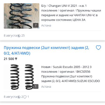
Б/y
Changan UNI-V 2021 - н.в. 1
поколение
оригинал
Пружины чашки
передние и задние на ЧАНГАН UNI-V; в
хорошем состоянии; ЦЕНА ЗА
ПЕРЕДНИЙ ПРУЖИНЫ ПАРА — 40000
7
Астана
ЗАДНИЕ ПРУЖИНЫ ПАРА — 40000
Чашки передние — 15000 одна Адрес:
8 августа
25
Кенжина 5/5 г. Астана
0
Пружина подвески (2шт комплект) задняя (2,
0/2, 4/AT/4WD)
21 500 ₸
Новая
Suzuki Escudo 2005 - 2012 3
поколение
оригинал
BKCS0556
Пружина подвески (2шт комплект)
задняя (2, 0/2, 4/AT/4WD) SUZUKI ESCUDO
2005-2012 Наличие и актуальную цену
1
Астана
уточняйте у менеджера
8 августа
2
1