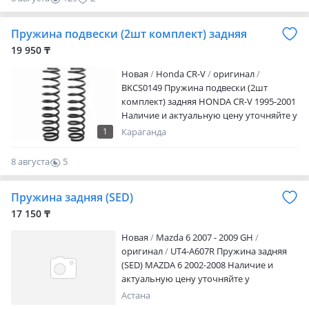
целый. Покрытие местами побито
гравием — чистая косметика, на работу
Пружина подвески (2шт комплект) задняя
не влияет. Маркировка KYB читается,
19 950 ₸
артикул виден на фото. Комплект: 4 шт,
пара, один артикул. Причина продажи:
Новая
Honda CR-V
оригинал
машину продал, пружины остались.
BKCS0149 Пружина подвески (2шт
Цена: 17 000 тг за пару, торг при
комплект) задняя HONDA CR-V 1995-2001
осмотре.
Наличие и актуальную цену уточняйте у
менеджера
1
Караганда
8 августа
5
0
Пружина задняя (SED)
17 150 ₸
Новая
Mazda 6 2007 - 2009 GH
оригинал
UT4-A607R Пружина задняя
(SED) MAZDA 6 2002-2008 Наличие и
актуальную цену уточняйте у
менеджера
Астана