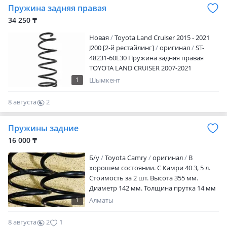
Пружина задняя правая
34 250 ₸
Новая
Toyota Land Cruiser 2015 - 2021
J200 [2-й рестайлинг]
оригинал
ST-
48231-60E30 Пружина задняя правая
TOYOTA LAND CRUISER 2007-2021
Наличие и актуальную цену уточняйте у
1
Шымкент
менеджера
8 августа
2
0
Пружины задние
16 000 ₸
Б/y
Toyota Camry
оригинал
В
хорошем состоянии. С Камри 40 3, 5 л.
Стоимость за 2 шт. Высота 355 мм.
Диаметр 142 мм. Толщина прутка 14 мм
1
Алматы
8 августа
2
1