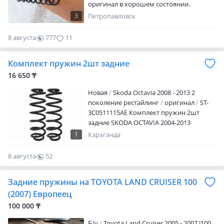
оригинал в хорошем состоянии.
Отправляю в регионы.
3
Петропавловск
8 августа
777
11
Комплект пружин 2шт задние
16 650 ₸
Новая
Skoda Octavia 2008 - 2013 2
поколение рестайлинг
оригинал
ST-
3C0511115AE Комплект пружин 2шт
задние SKODA OCTAVIA 2004-2013
Наличие и актуальную цену уточняйте у
1
Караганда
менеджера
8 августа
52
0
Задние пружины на TOYOTA LAND CRUISER 100
(2007) Европеец
100 000 ₸
Б/y
Toyota Land Cruiser 2005 - 2007 J100