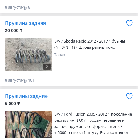
8 августа
8
0
Пружина задняя
20 000 ₸
Б/y
Skoda Rapid 2012 - 2017 1 буыны
(NH3/NH1)
Шкода рапид, поло
Тараз
2
8 августа
101
0
Пружины задние
5 000 ₸
Б/y
Ford Fusion 2005 - 2012 1 поколение
рестайлинг (JU)
Продам передние и
задние пружины от форд фюжен б/
у-5000 тенге за 1 штуку. Если комплнет