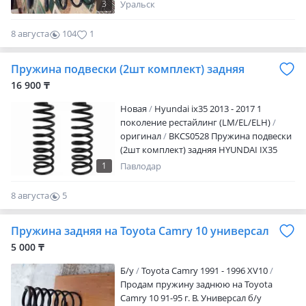
20000 тенге
3
Уральск
8 августа
104
1
Пружина подвески (2шт комплект) задняя
16 900 ₸
Новая
Hyundai ix35 2013 - 2017 1
поколение рестайлинг (LM/EL/ELH)
оригинал
BKCS0528 Пружина подвески
(2шт комплект) задняя HYUNDAI IX35
2009-2015 Наличие и актуальную цену
1
Павлодар
уточняйте у менеджера
8 августа
5
0
Пружина задняя на Toyota Camry 10 универсал
5 000 ₸
Б/y
Toyota Camry 1991 - 1996 XV10
Продам пружину заднюю на Toyota
Camry 10 91-95 г. В. Универсал б/у