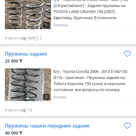
[2-й рестайлинг]
Задние пружины на
TOYOTA LAND CRUISER 100 (2007)
Европеец. Оригинал. В отличном
состоянии. Детали при осмотре.
5
Алматы
Подробности по телефону
8 августа
439
2
Пружины задние
25 000 ₸
Б/y
Toyota Corolla 2006 - 2013 E140/150
(E15)
оригинал
Пружины задние на
Тойота Королла 150 кузов, в хорошем
состоянии, все вопросы по номеру
телефона ЦЕНА ЗА ПАРУ Адрес: Кенжина
3
Астана
5 г. Астана
8 августа
13
0
Пружины чашки передние задние
40 000 ₸