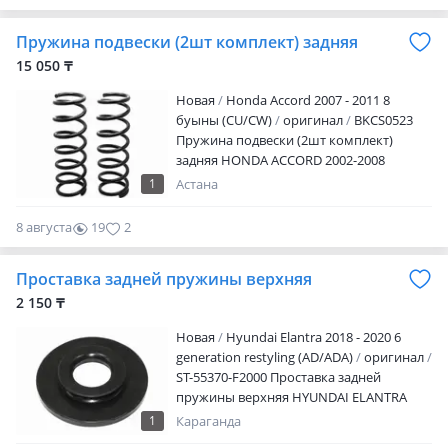
Пружина подвески (2шт комплект) задняя
15 050 ₸
Новая
Honda Accord 2007 - 2011 8
буыны (CU/CW)
оригинал
BKCS0523
Пружина подвески (2шт комплект)
задняя HONDA ACCORD 2002-2008
Наличие и актуальную цену уточняйте у
1
Астана
менеджера
8 августа
19
2
Проставка задней пружины верхняя
2 150 ₸
Новая
Hyundai Elantra 2018 - 2020 6
generation restyling (AD/ADA)
оригинал
ST-55370-F2000 Проставка задней
пружины верхняя HYUNDAI ELANTRA
2015-2020 Наличие и актуальную цену
1
Караганда
уточняйте у менеджера