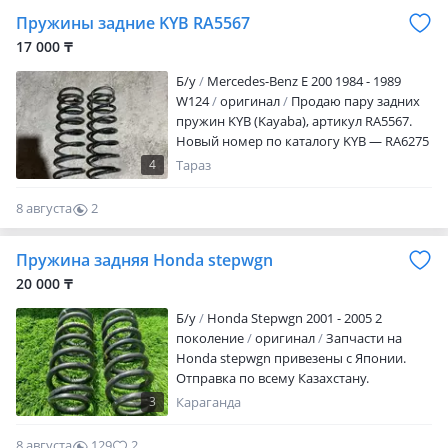
Пружины задние KYB RA5567
17 000 ₸
Б/y
Mercedes-Benz E 200 1984 - 1989
W124
оригинал
Продаю пару задних
пружин KYB (Kayaba), артикул RA5567.
Новый номер по каталогу KYB — RA6275
(замена номенклатуры, деталь та же).
4
Тараз
Применимость: BMW 5 серии E39, седан,
1995 2003 г. В., задняя ось. OEM BMW:
8 августа
2
33531093632/33531093633/33531093634
0
Аналоги: Lesjöfors 4208425, Monroe
Пружина задняя Honda stepwgn
SP2268, CS Germany 14.101.517, Suplex
06097, Kilen 51014, Bilstein 36-129140
20 000 ₸
Заводские параметры: пруток 11, 25 мм,
Б/y
Honda Stepwgn 2001 - 2005 2
наружный диаметр 107 мм, длина 411
поколение
оригинал
Запчасти на
мм Состояние: б/у, отходили всего
Honda stepwgn привезены с Японии.
полгода. Замерил — высота
Отправка по всему Казахстану.
стандартная, 411 мм, просадки нет. Обе с
одной машины, снимались вместе,
3
Караганда
высота одинаковая (видно на общем
фото). Трещин и обломов нет, металл
8 августа
129
2