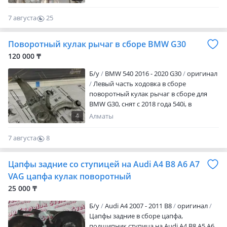
7 августа
25
0
Поворотный кулак рычаг в сборе BMW G30
120 000 ₸
Б/y
BMW 540 2016 - 2020 G30
оригинал
Левый часть ходовка в сборе
поворотный кулак рычаг в сборе для
BMW G30, снят с 2018 года 540i, в
хорошем состоянии
4
Алматы
7 августа
8
0
Цапфы задние со ступицей на Audi A4 B8 A6 A7
VAG цапфа кулак поворотный
25 000 ₸
Б/y
Audi A4 2007 - 2011 B8
оригинал
Цапфы задние в сборе цапфа,
подшипник ступица на Audi A4 B8 A5 A6