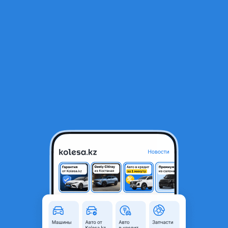
RU
Открыть приложение
1
Автозапчасти
Фильтр
Продажа автозапчастей в Казахстане
Найдено 632 объявления
VIP-предложения
Стать VIP
Цапфа кулак поворотный на Range Rover 405
494 2013-2018
210 000 ₸