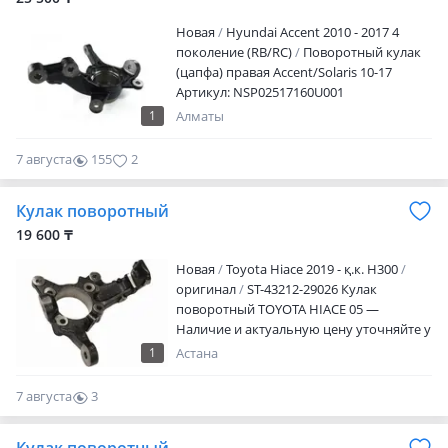
Новая
Hyundai Accent 2010 - 2017 4
поколение (RB/RC)
Поворотный кулак
(цапфа) правая Accent/Solaris 10-17
Артикул: NSP02517160U001
Оригинальный артикул: 517160U001
1
Алматы
Дубликат Производитель: NSP
Возможна доставка по всему Казахстану.
7 августа
155
2
При покупке на сумму свыше 30.000
тенге доставка по городу Алматы
Кулак поворотный
бесплатная. Так же имеются оптовые
продажи.
19 600 ₸
Новая
Toyota Hiace 2019 - қ.к. H300
оригинал
ST-43212-29026 Кулак
поворотный TOYOTA HIACE 05 —
Наличие и актуальную цену уточняйте у
менеджера
1
Астана
7 августа
3
0