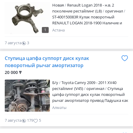
Новая
Renault Logan 2018 - н.в. 2
поколение рестайлинг (L8)
оригинал
ST-400150083R Кулак поворотный
RENAULT LOGAN 2018-1900 Наличие и
актуальную цену уточняйте у
1
Астана
менеджера
7 августа
3
0
Ступица цапфа суппорт диск кулак
поворотный рычаг амортизатор
20 000 ₸
Б/y
Toyota Camry 2009 - 2011 XV40
рестайлинг (V45)
оригинал
Ступица
цапфа суппорт диск кулак поворотный
рычаг амортизатор привод Падушка как
на фото стает все есть наличие и
7
Алматы
стоимость телефона Адрес: рынок
жибек жолы 1ряд 4 место Отправка есть
7 августа
179
5
все регионы в Казахстане