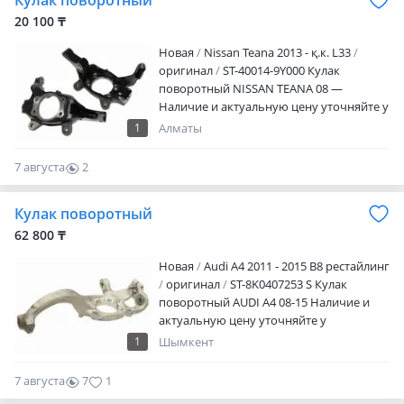
Кулак поворотный
20 100 ₸
Новая
Nissan Teana 2013 - қ.к. L33
оригинал
ST-40014-9Y000 Кулак
поворотный NISSAN TEANA 08 —
Наличие и актуальную цену уточняйте у
менеджера
1
Алматы
7 августа
2
0
Кулак поворотный
62 800 ₸
Новая
Audi A4 2011 - 2015 B8 рестайлинг
оригинал
ST-8K0407253 S Кулак
поворотный AUDI A4 08-15 Наличие и
актуальную цену уточняйте у
менеджера
1
Шымкент
7 августа
7
1