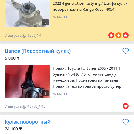
2022 4 generation restyling
Цапфа кулак
поворотный на Range Rover 4054
Алматы
3
7 августа
125
4
Цапфа (Поворотный кулак)
5 000 ₸
Новая
Toyota Fortuner 2005 - 2011 1
буыны (N5/N6)
Уточняйте цену у
менеджера. Производство Тайвань.
Новая качество товара просто супер.
Продажа и отправка ремкомплектов
1
Алматы
двигателя по всему региону Казахстана.
Мы находимся в Алматы. По городу
7 августа
4678
43
доставка Бесплатно.
Кулак поворотный
24 100 ₸