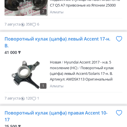
C7 Q5 A7 привозные из Японии 25000
тенге 1 цапфа
7
Алматы
7 августа
358
6
Поворотный кулак (цапфа) левый Accent 17-н.
В.
41 000 ₸
Новая
Hyundai Accent 2017 - н.в. 5
поколение (HC)
Поворотный кулак
(цапфа) левый Accent/Solaris 17-н. В.
Артикул: AMDSK113 Оригинальный
артикул: 51716H5050 Дубликат
1
Алматы
Производитель: AMD Возможна
доставка по всему Казахстану. При
7 августа
120
1
покупке на сумму свыше 30.000 тенге
доставка по городу Алматы бесплатная.
Поворотный кулак (цапфа) правая Accent 10-
Так же имеются оптовые продажи.
17
25 500 ₸