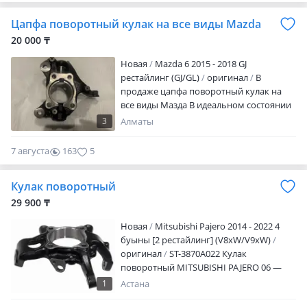
0
Цапфа поворотный кулак на все виды Mazda
20 000 ₸
Новая
Mazda 6 2015 - 2018 GJ
рестайлинг (GJ/GL)
оригинал
В
продаже цапфа поворотный кулак на
все виды Мазда В идеальном состоянии
Имеются все запчасти на данную
3
Алматы
модель (Оригинал, дубликаты) При
покупке уточняйте цену Доставка по
7 августа
163
5
городу есть Отправка по регионам
через транспортные компании, самолет,
Кулак поворотный
поезд, фура, автобус, автомобиль.
Можем привезти любые оригинальные
29 900 ₸
запчасти из эмиратов. Срок 1-2 недели
Новая
Mitsubishi Pajero 2014 - 2022 4
Азамат
буыны [2 рестайлинг] (V8xW/V9xW)
оригинал
ST-3870A022 Кулак
поворотный MITSUBISHI PAJERO 06 —
Наличие и актуальную цену уточняйте у
1
Астана
менеджера