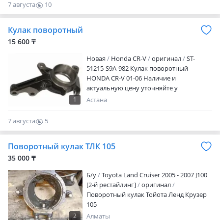
7 августа
10
0
Кулак поворотный
15 600 ₸
Новая
Honda CR-V
оригинал
ST-
51215-S9A-982 Кулак поворотный
HONDA CR-V 01-06 Наличие и
актуальную цену уточняйте у
менеджера
1
Астана
7 августа
5
0
Поворотный кулак ТЛК 105
35 000 ₸
Б/y
Toyota Land Cruiser 2005 - 2007 J100
[2-й рестайлинг]
оригинал
Поворотный кулак Тойота Ленд Крузер
105
2
Алматы