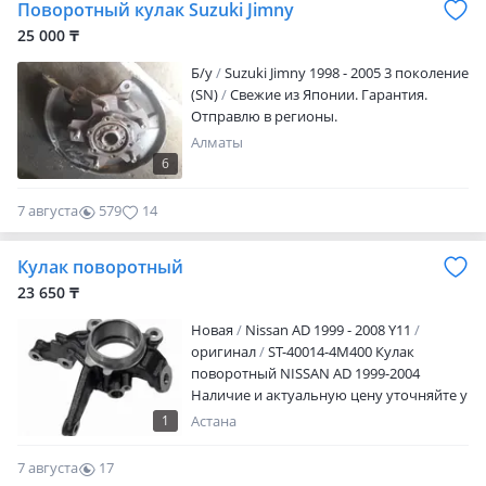
Поворотный кулак Suzuki Jimny
25 000 ₸
Б/y
Suzuki Jimny 1998 - 2005 3 поколение
(SN)
Свежие из Японии. Гарантия.
Отправлю в регионы.
Алматы
6
7 августа
579
14
Кулак поворотный
23 650 ₸
Новая
Nissan AD 1999 - 2008 Y11
оригинал
ST-40014-4M400 Кулак
поворотный NISSAN AD 1999-2004
Наличие и актуальную цену уточняйте у
менеджера
1
Астана
7 августа
17