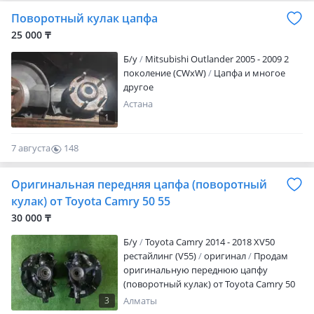
Поворотный кулак цапфа
25 000 ₸
Б/y
Mitsubishi Outlander 2005 - 2009 2
поколение (CWxW)
Цапфа и многое
другое
Астана
1
7 августа
148
0
Оригинальная передняя цапфа (поворотный
кулак) от Toyota Camry 50 55
30 000 ₸
Б/y
Toyota Camry 2014 - 2018 XV50
рестайлинг (V55)
оригинал
Продам
оригинальную переднюю цапфу
(поворотный кулак) от Toyota Camry 50
55 2AR-FE 2.5 Привозной в хорошем
3
Алматы
состоянии, снят с аукционного авто.