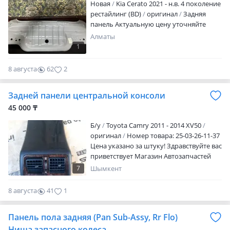
Новая
Kia Cerato 2021 - н.в. 4 поколение
рестайлинг (BD)
оригинал
Задняя
панель Актуальную цену уточняйте
Алматы
1
8 августа
62
2
Задней панели центральной консоли
45 000 ₸
Б/y
Toyota Camry 2011 - 2014 XV50
оригинал
Номер товара: 25-03-26-11-37
Цена указано за штуку! Здравствуйте вас
приветствует Магазин Автозапчастей
"Iris avtobolshekteri" Оригинальные авто
7
Шымкент
запчасти для Тойота Лексус Toyota Lexus
а также имеется запчасти на другие
8 августа
41
1
Модели немецкие корейский и
китайские Проверить на подлинность
Панель пола задняя (Pan Sub-Assy, Rr Flo)
можно в любом TOYOTA/ LEXUS центре
вашего города! Точную цену и наличии
Ниша запасного колеса