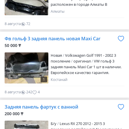
расположен в городе Алматы В
торговом доме Car-City 4 ярус, 1 ряд, 53
4
Алматы
бутик. Мы гарантируем высокое
качество и доступные цены. Не
8 августа
72
откладывайте заботу о своём
0
автомобиле на потом! Закажите
Фв гольф 3 задняя панель новая Maxi Car
оригинальный уже сегодня и
обеспечьте своему транспортному
50 000 ₸
средству долгую и безопасную
Новая
Volkswagen Golf 1991 - 2002 3
эксплуатацию!
поколение
оригинал
VW гольф 3
задняя панель Maxi Car 1 шт в наличии.
Европейское качество гарантия.
Работаем с организациями, RED, Credit.
1
Костанай
В наличие и под заказ другие запчасти.
8 августа
242
4
Задняя панель фартук с ванной
200 000 ₸
Б/y
Lexus RX 270 2012 - 2015 3