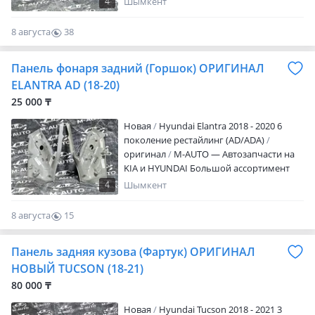
4
Шымкент
Качество! Гарантия! Доступные ЦЕНЫ!
Кузовные детали; Оптика; Радиаторы;
8 августа
38
Детали подвески и двигателя.
0
Отправляем в каждый уголок
Панель фонаря задний (Горшок) ОРИГИНАЛ
Казахстана удобным для вас способом.
Если не нашли в колесах нужную вам
ELANTRA AD (18-20)
запчасть — пишите. В наличии более
25 000 ₸
5000 наименований товаров. Если не
отвечаем тут пишите или звоните! Г.
Новая
Hyundai Elantra 2018 - 2020 6
Шымкент 2 точки продаж по адресам:
поколение рестайлинг (AD/ADA)
ТЦ "ТУЛПАР 2030" 4ряд 35 место M-AUTO
оригинал
M-AUTO — Автозапчасти на
Улица: Салтанатты 9 (2ГИС)
KIA и HYUNDAI Большой ассортимент
оригинальных запчастей! И
4
Шымкент
качественных дубликатов. Качество!
Гарантия! Доступные ЦЕНЫ! Кузовные
8 августа
15
детали; Оптика; Радиаторы; Детали
0
подвески и двигателя. Отправляем в
Панель задняя кузова (Фартук) ОРИГИНАЛ
каждый уголок Казахстана удобным для
вас способом. Если не нашли в колесах
НОВЫЙ TUCSON (18-21)
нужную вам запчасть — пишите. В
80 000 ₸
наличии более 5000 наименований
товаров. Если не отвечаем тут пишите
Новая
Hyundai Tucson 2018 - 2021 3