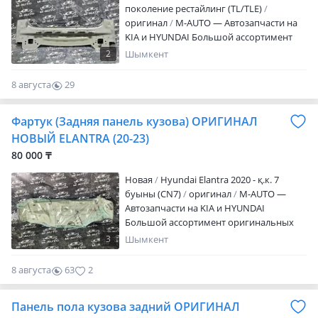
или звоните! Г. Шымкент 2 точки продаж
поколение рестайлинг (TL/TLE)
по адресам: ТЦ "ТУЛПАР 2030" 4ряд 35
оригинал
M-AUTO — Автозапчасти на
место M-AUTO Улица: Салтанатты 9
KIA и HYUNDAI Большой ассортимент
(2ГИС)
оригинальных запчастей! И
2
Шымкент
качественных дубликатов. Качество!
Гарантия! Доступные ЦЕНЫ! Кузовные
8 августа
29
детали; Оптика; Радиаторы; Детали
0
подвески и двигателя. Отправляем в
Фартук (Задняя панель кузова) ОРИГИНАЛ
каждый уголок Казахстана удобным для
вас способом. Если не нашли в колесах
НОВЫЙ ELANTRA (20-23)
нужную вам запчасть — пишите. В
80 000 ₸
наличии более 5000 наименований
товаров. Если не отвечаем тут пишите
Новая
Hyundai Elantra 2020 - қ.к. 7
или звоните! Г. Шымкент 2 точки продаж
буыны (CN7)
оригинал
M-AUTO —
по адресам: ТЦ "ТУЛПАР 2030" 4ряд 35
Автозапчасти на KIA и HYUNDAI
место M-AUTO Улица: Салтанатты 9
Большой ассортимент оригинальных
(2ГИС)
запчастей! И качественных дубликатов.
3
Шымкент
Качество! Гарантия! Доступные ЦЕНЫ!
Кузовные детали; Оптика; Радиаторы;
8 августа
63
2
Детали подвески и двигателя.
Отправляем в каждый уголок
Панель пола кузова задний ОРИГИНАЛ
Казахстана удобным для вас способом.