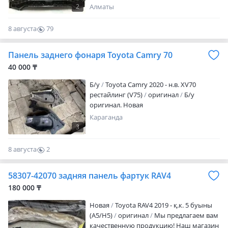
Улица: Салтанатты 9 (2ГИС)
2
Алматы
8 августа
79
0
Панель заднего фонаря Toyota Camry 70
40 000 ₸
Б/y
Toyota Camry 2020 - н.в. XV70
рестайлинг (V75)
оригинал
Б/у
оригинал. Новая
Караганда
3
8 августа
2
0
58307-42070 задняя панель фартук RAV4
180 000 ₸
Новая
Toyota RAV4 2019 - қ.к. 5 буыны
(A5/H5)
оригинал
Мы предлагаем вам
качественную продукцию! Наш магазин