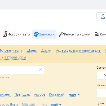
История авто
Запчасти
Ремонт и услуги
Ком
Мотозапчасти
Шины
Диски
Аксессуары и мультимедиа
 и авторазборы
Состо
б
поиска.
Налич
мкент
Павлодар
Актобе
Костанай
ещё
Цена
cedes-Benz
Mitsubishi
Kia
ещё