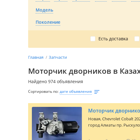
Модель
Поколение
Есть доставка
Главная
Запчасти
Моторчик дворников в Каза
Найдено 974 объявления
Сортировать по:
дате объявления
Моторчик дворнико
Новая,
Chevrolet Cobalt 20
город Алматы пр. Рыскулов
143 бутик. Запчасти По к
Трансмиссия На Шевроле к