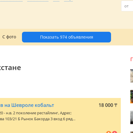
С фото
Показать 974 объявления
хстане
в на Шевроле кобальт
18 000
₸
20 - н.в. 2 поколение рестайлинг
, Адрес:
а 103/21 Б Рынок Бакорда 3 вход 6 ряд
узову По ходовой По двигателю
обальт, оникс, равон р3. Отправка в