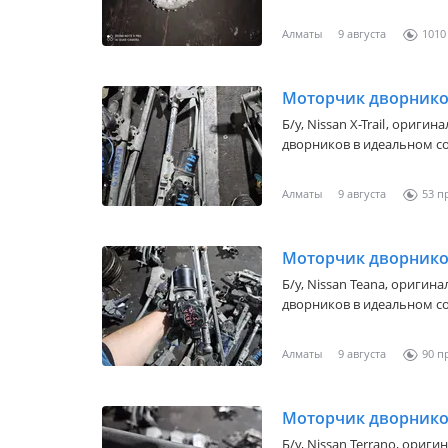
новый есть в наличии. Вс
Алматы
9 августа
1010
Моторчик дворнико
Б/y,
Nissan X-Trail
, оригин
дворников в идеальном со
Америки Европы Кореи ор
отправка по региону и до
Алматы
9 августа
53
наличные товара уточняй
Моторчик дворнико
Б/y,
Nissan Teana
, оригина
дворников в идеальном со
Америки Европы Кореи ор
отправка по региону и до
Алматы
9 августа
90
наличные товара уточняй
Моторчик дворнико
Б/y,
Nissan Terrano
, ориги