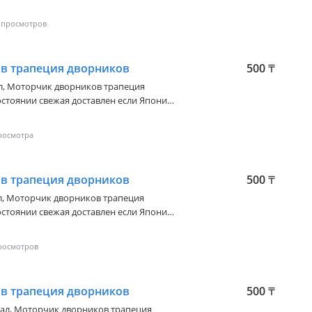
е вопросы по номеру телефона
в трапеция дворников
500
₸
ал, Моторчик дворников трапеция
стоянии свежая доставлен если Японии
игинал высокого качества есть
ставка по городу Алматы цены и
те
в трапеция дворников
500
₸
л, Моторчик дворников трапеция
стоянии свежая доставлен если Японии
игинал высокого качества есть
ставка по городу Алматы цены и
те
в трапеция дворников
500
₸
нал, Моторчик дворников трапеция