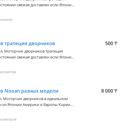
стоянии свежая доставлен если Японии
игинал высокого качества есть
ставка по городу Алматы цены и
те
в трапеция дворников
500
₸
ал, Моторчик дворников трапеция
стоянии свежая доставлен если Японии
игинал высокого качества есть
ставка по городу Алматы цены и
те
в Nissan разных модели
8 000
₸
ал, Моторчик дворников в идеальном
ен из Японии Америки и Европы Кореи
ва есть отправка по региону и доставка
наличие товара уточняйте