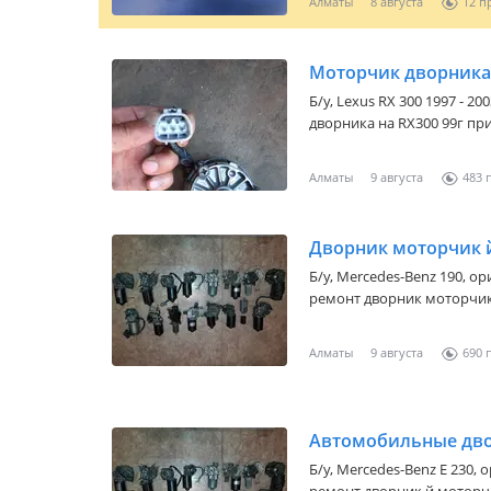
Алматы
8 августа
12
любой город РК.
Моторчик дворника
Б/y,
Lexus RX 300 1997 - 20
дворника на RX300 99г пр
Алматы
9 августа
483
Дворник моторчик 
Б/y,
Mercedes-Benz 190
, о
ремонт дворник моторчик
механизм настройка регул
звоните уточняйте.
Алматы
9 августа
690
Автомобильные дв
Б/y,
Mercedes-Benz E 230
, 