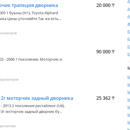
А
орчик трапеция дворника
20 000
₸
А
2005 1 буыны (H1)
, Toyota Alphard
А
ика Цены уточняйте Так же есть
Ж
по Казахстану
18 часов Выходной Пятница Доставка по
К
части привозные из Японии, без
К
ков напрямую со склада г Астана
К
90 000
₸
К
02 - 2006 1 поколение
, Моторчик и
М
М
М
М
012г моторчик задный дворника
25 362
₸
М
 - 2013 2 поколение рестайлинг (U4)
,
М
013г моторчик задный дворник бу
М
М
М