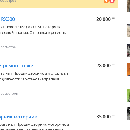
 RX300
20 000
₸
03 1 поколение (MCU15)
, Поторчик
ивозной япония. Отправка в регионы
й ремонт тоже
28 000
₸
ригинал, Продам дворник й моторчик й
 диагностика установка трапеця
ировка итд и услуга Автоэлектрика
орник моторчик
35 000
₸
оригинал, Продам дворник моторчик й