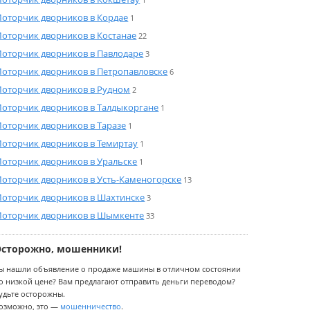
оторчик дворников в Кордае
1
оторчик дворников в Костанае
22
оторчик дворников в Павлодаре
3
оторчик дворников в Петропавловске
6
оторчик дворников в Рудном
2
оторчик дворников в Талдыкоргане
1
оторчик дворников в Таразе
1
оторчик дворников в Темиртау
1
оторчик дворников в Уральске
1
оторчик дворников в Усть-Каменогорске
13
оторчик дворников в Шахтинске
3
оторчик дворников в Шымкенте
33
Осторожно, мошенники!
ы нашли объявление о продаже машины в отличном состоянии
о низкой цене? Вам предлагают отправить деньги переводом?
удьте осторожны.
озможно, это —
мошенничество
.