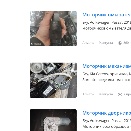
Моторчик омывател
Б/y,
Volkswagen Passat 2019
моторчиков омывателя дво
оригинале привозные в х
номеру телефона.
Алматы
9 августа
860
Моторчик механизм
Б/y,
Kia Carens
, оригинал,
Sorento в идеальном сост
оригинал высокого качест
по городу Алматы цены и
Алматы
9 августа
7
Моторчик дворнико
Б/y,
Volkswagen Passat 2019
Моторчик всех образцов н