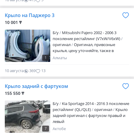
Крыло на Паджеро 3
10 001 ₸
Б/y
Mitsubishi Pajero 2002 - 2006 3
поколение рестайлинг (V7xW/V6xW)
оригинал
Оригинал, привозные
крылья, цену уточняйте, также в
наличии другие оригинальные
1
Алматы
запасные части, отправим во все
регионы
10 августа
369
13
Крыло задний с фартуком
155 550 ₸
Б/y
Kia Sportage 2014 - 2016 3 поколение
рестайлинг (QL/QLE)
оригинал
Крыло
задний оригинал с фартуком правый и
левый
7
Актобе