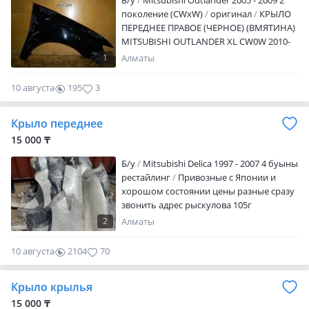
Б/y
Mitsubishi Outlander 2005 - 2009 2
аукционах. Режим работы:
поколение (CWxW)
оригинал
КРЫЛО
Понедельник-пятница с 9: 00 до 18: 00,
ПЕРЕДНЕЕ ПРАВОЕ (ЧЕРНОЕ) (ВМЯТИНА)
Суббота с 9: 00 до 17-00, Воскресенье:
MITSUBISHI OUTLANDER XL CW0W 2010-
выходной. Отправка по Казахстану и в
2012 Отправка по РК. Актуальные цены
любой регион СНГ. Для иногородних
1
Алматы
и наличие уточняйте по телефону! После
делаем подробные фото-видео отчеты.
рабочего времени просьба писать на
Кредит, RED, рассрочка. Адрес:
10 августа
195
3
телефон!
Караганда, Стартовый переулок 66,
район Глобал-сити (2гис)
Крыло переднее
15 000 ₸
Б/y
Mitsubishi Delica 1997 - 2007 4 буыны
рестайлинг
Привозные с Японии и
хорошом состоянии цены разные сразу
звонить адрес рыскулова 105г
2
Алматы
10 августа
2104
70
Крыло крылья
15 000 ₸