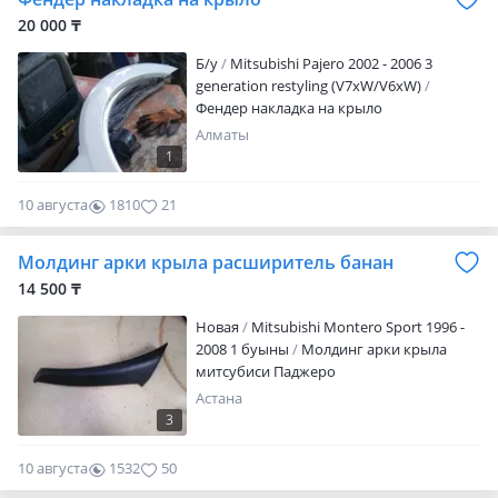
20 000 ₸
Б/y
Mitsubishi Pajero 2002 - 2006 3
generation restyling (V7xW/V6xW)
Фендер накладка на крыло
Алматы
1
10 августа
1810
21
Молдинг арки крыла расширитель банан
14 500 ₸
Новая
Mitsubishi Montero Sport 1996 -
2008 1 буыны
Молдинг арки крыла
митсубиси Паджеро
Астана
3
10 августа
1532
50