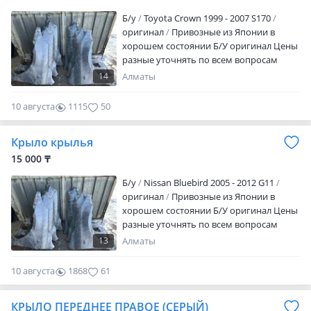
Б/y
Toyota Crown 1999 - 2007 S170
оригинал
Привозные из Японии в
хорошем состоянии Б/У оригинал Цены
разные уточнять по всем вопросам
звоните
14
Алматы
10 августа
1115
50
Крыло крылья
15 000 ₸
Б/y
Nissan Bluebird 2005 - 2012 G11
оригинал
Привозные из Японии в
хорошем состоянии Б/У оригинал Цены
разные уточнять по всем вопросам
звоните
13
Алматы
10 августа
1868
61
КРЫЛО ПЕРЕДНЕЕ ПРАВОЕ (СЕРЫЙ)