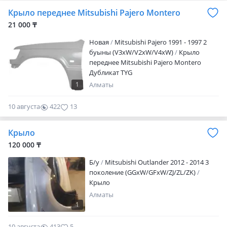
Крыло переднее Mitsubishi Pajero Montero
21 000 ₸
Новая
Mitsubishi Pajero 1991 - 1997 2
буыны (V3xW/V2xW/V4xW)
Крыло
переднее Mitsubishi Pajero Montero
Дубликат TYG
1
Алматы
10 августа
422
13
Крыло
120 000 ₸
Б/y
Mitsubishi Outlander 2012 - 2014 3
поколение (GGxW/GFxW/ZJ/ZL/ZK)
Крыло
Алматы
1
10 августа
413
5