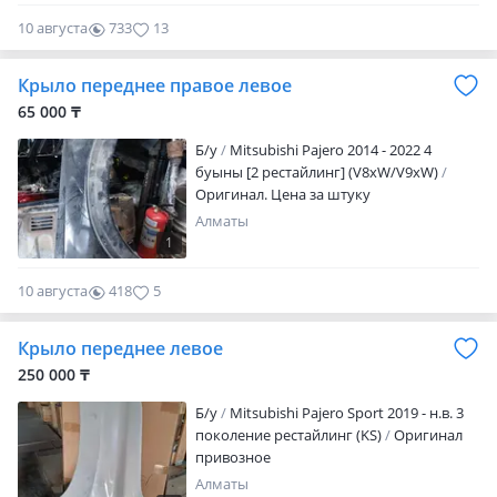
10 августа
733
13
Крыло переднее правое левое
65 000 ₸
Б/y
Mitsubishi Pajero 2014 - 2022 4
буыны [2 рестайлинг] (V8xW/V9xW)
Оригинал. Цена за штуку
Алматы
1
10 августа
418
5
Крыло переднее левое
250 000 ₸
Б/y
Mitsubishi Pajero Sport 2019 - н.в. 3
поколение рестайлинг (KS)
Оригинал
привозное
Алматы