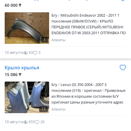
60 000 ₸
Б/y
Mitsubishi Endeavor 2002 - 2011 1
поколение (D8xW/D7xW)
КРЫЛО
ПЕРЕДНЕЕ ПРАВОЕ (СЕРЫЙ) MITSUBISHI
ENDEAVOR D7-W 2003-2011 ОТПРАВКА ПО
РК
1
Алматы
10 августа
63
3
Крыло крылья
15 086 ₸
Б/y
Lexus GS 350 2004 - 2007 3
поколение (S19)
оригинал
Привозные
из Японии в хорошем состоянии Б/У
оригинал Цены разные уточните адрес
Талбесик 10
13
Алматы
10 августа
655
26