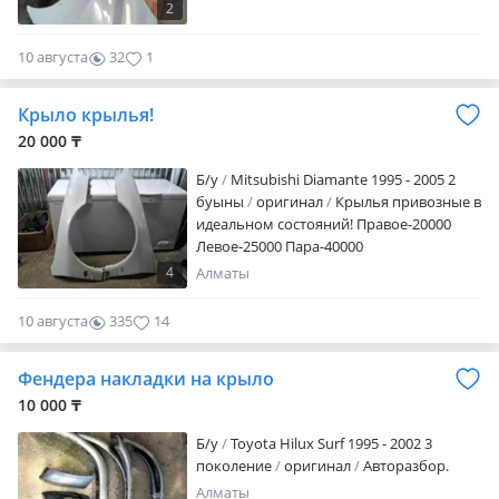
2
10 августа
32
1
Крыло крылья!
20 000 ₸
Б/y
Mitsubishi Diamante 1995 - 2005 2
буыны
оригинал
Крылья привозные в
идеальном состояний! Правое-20000
Левое-25000 Пара-40000
4
Алматы
10 августа
335
14
Фендера накладки на крыло
10 000 ₸
Б/y
Toyota Hilux Surf 1995 - 2002 3
поколение
оригинал
Авторазбор.
Алматы