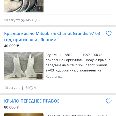
5
10 августа
1458
68
Крылья крыло Mitsubishi Chariot Grandis 97-03
год, оригинал из Японии
40 000 ₸
Б/y
Mitsubishi Chariot 1997 - 2003 3
поколение
оригинал
Продаю крылья
передние на Mitsubishi Chariot Grandis
97-03 год, оригинал, привезены из
Японии Крылья сняты из целых
3
Караганда
аукционных машин в Японии. Никакой
ржавчины, шпаклёвки и тд. Цена за 1
10 августа
61
4
крыло В наличии в Караганде. Авто
разбор "ЕВРАЗИЯ-Авто" Разбираем и
КРЫЛО ПЕРЕДНЕЕ ПРАВОЕ
поставляем запчасти с автомобилей в
отличном состоянии с маленькими
80 000 ₸
пробегами, купленных на японских