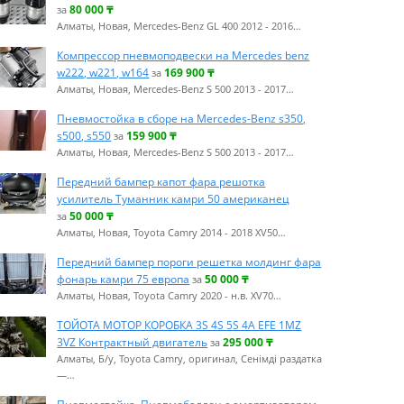
80 000
₸
за
Алматы, Новая, Mercedes-Benz GL 400 2012 - 2016…
Компрессор пневмоподвески на Mercedes benz
w222, w221, w164
169 900
₸
за
Алматы, Новая, Mercedes-Benz S 500 2013 - 2017…
Пневмостойка в сборе на Mercedes-Benz s350,
s500, s550
159 900
₸
за
Алматы, Новая, Mercedes-Benz S 500 2013 - 2017…
Передний бампер капот фара решотка
усилитель Туманник камри 50 американец
50 000
₸
за
Алматы, Новая, Toyota Camry 2014 - 2018 XV50…
Передний бампер пороги решетка молдинг фара
фонарь камри 75 европа
50 000
₸
за
Алматы, Новая, Toyota Camry 2020 - н.в. XV70…
ТОЙОТА МОТОР КОРОБКА 3S 4S 5S 4A EFE 1MZ
3VZ Контрактный двигатель
295 000
₸
за
Алматы, Б/у, Toyota Camry, оригинал, Сенімді раздатка
—…