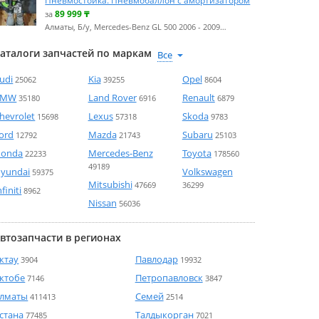
Пневмостойка. Пневмобаллон с амортизатором
89 999
₸
за
Алматы, Б/у, Mercedes-Benz GL 500 2006 - 2009…
аталоги запчастей по маркам
udi
Kia
Opel
25062
39255
8604
BMW
Land Rover
Renault
35180
6916
6879
hevrolet
Lexus
Skoda
15698
57318
9783
ord
Mazda
Subaru
12792
21743
25103
onda
Mercedes-Benz
Toyota
22233
178560
49189
yundai
Volkswagen
59375
Mitsubishi
47669
36299
nfiniti
8962
Nissan
56036
втозапчасти в регионах
ктау
Павлодар
3904
19932
ктобе
Петропавловск
7146
3847
лматы
Семей
411413
2514
стана
Талдыкорган
77485
7021