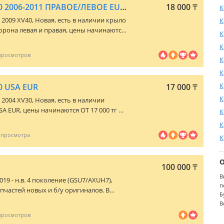
КРЫЛО НА КАМРИ 40 2006-2011 ПРАВОЕ/ЛЕВОЕ EUR USA
18 000
₸
К
- 2009 XV40
, Новая, есть в наличии крыло
К
торона левая и правая, цены начинаются
К
исимости от модели и года выпуска. Так
К
асти в наличии для данной марки
К
росам можете звонить или написать.
 отправка по регионам РК.
К
К
 USA EUR
17 000
₸
К
- 2004 XV30
, Новая, есть в наличии
 EUR, цены начинаются ОТ 17 000 тг и
К
дели и года выпуска. Так же имеются и
К
и для данной марки автомашины. По
К
нить или написать. Есть доставка по
ионам РК.
100 000
₸
В
019 - н.в. 4 поколение (GSU7/AXUH7)
,
п
пчастей новых и б/у оригиналов. В
Б
я поставка с ОАЭ. Кузовные части:
В
о Казахстану.