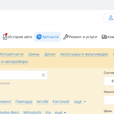
История авто
Запчасти
Ремонт и услуги
Ком
Мотозапчасти
Шины
Диски
Аксессуары и мультимедиа
 и авторазборы
Состо
б
поиска.
Налич
мкент
Павлодар
Актобе
Костанай
ещё
Цена
cedes-Benz
Mitsubishi
Kia
ещё