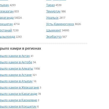
тырау
Тараз
4293
4539
езказган
Темиртау
833
986
араганда
Уральск
54024
2817
окшетау
Усть-Каменогорск
4714
8026
останай
Шымкент
7230
34995
ызылорда
Экибастуз
2243
567
рыло камри в регионах
рыло камри в Актау
41
рыло камри в Актобе
34
рыло камри в Алматы
1958
рыло камри в Астане
321
рыло камри в Атырау
16
рыло камри в Жезказгане
3
рыло камри в Караганде
78
рыло камри в Каскелене
2
рыло камри в Кокшетау
6