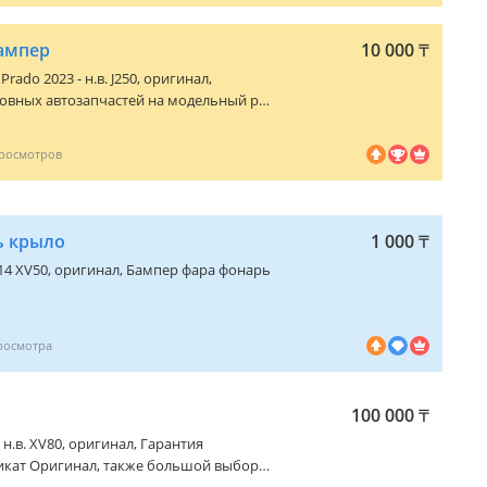
ампер
10 000
₸
Prado 2023 - н.в. J250
, оригинал,
овных автозапчастей на модельный ряд
инал/качественные аналоги запчастей
 по VIN авто! Наш склад г. Алматы
тправки в день заказа по регионам РК
кументы. Работаем по наличному/
ь крыло
1 000
₸
14 XV50
, оригинал, Бампер фара фонарь
100 000
₸
 н.в. XV80
, оригинал, Гарантия
ликат Оригинал, также большой выбор