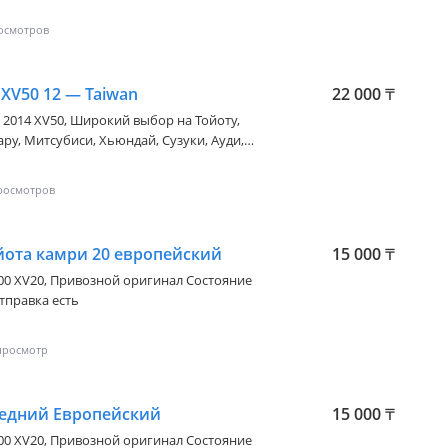
гистической компаний до дома,
удет удобно. Цены уточняйте
XV50 12 — Taiwan
22 000
₸
- 2014 XV50
, Широкий выбор на Тойоту,
ару, Митсубиси, Хьюндай, Сузуки, Ауди,
те модели авто Отправка по регионам,
 Алматы Алатауский район, ул Мадениет
лы), отправка ж д и авиа доставка.
спорта.
йота камри 20 европейский
15 000
₸
00 XV20
, Привозной оригинал Состояние
тправка есть
редний Европейский
15 000
₸
00 XV20
, Привозной оригинал Состояние