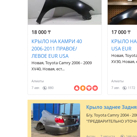
18 000
₸
17 000
₸
КРЫЛО НА КАМРИ 40
КРЫЛО НА
2006-2011 ПРАВОЕ/
USA EUR
ЛЕВОЕ EUR USA
Новая, Toyota
XV30, Новая, е
Новая, Toyota Camry 2006 - 2009
XV40, Новая, ест...
Алматы
Алматы
7 авг.
880
7 авг.
1172
Б/y,
Toyota Camry 2004 - 20
"ПРЕДВАРИТЕЛЬНО УТОЧН
менеджеров или пишите 
предлагает широкий ассор
Актау
7 августа
144