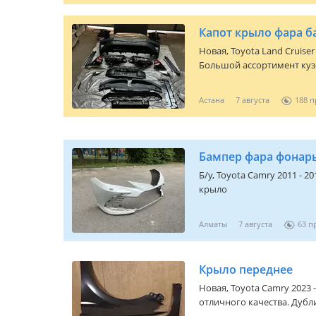
Капот крыло фара б
Новая,
Toyota Land Cruiser 
Большой ассортимент куз
Toyota Lexus. Новый ориг
Подборка запчастей строго
Астана
7 августа
188
Баянаул 36а Наджимидин О
Есть все закрывающие до
безналичному расчету!
Бампер фара фонар
Б/y,
Toyota Camry 2011 - 20
крыло
Алматы
7 августа
63
Крыло переднее
Новая,
Toyota Camry 2023 -
отличного качества. Дуб