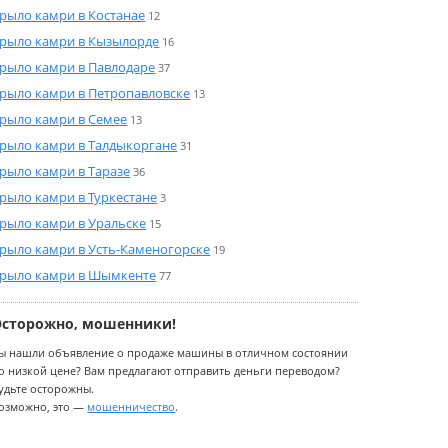
рыло камри в Костанае
12
рыло камри в Кызылорде
16
рыло камри в Павлодаре
37
рыло камри в Петропавловске
13
рыло камри в Семее
13
рыло камри в Талдыкоргане
31
рыло камри в Таразе
36
рыло камри в Туркестане
3
рыло камри в Уральске
15
рыло камри в Усть-Каменогорске
19
рыло камри в Шымкенте
77
Осторожно, мошенники!
ы нашли объявление о продаже машины в отличном состоянии
о низкой цене? Вам предлагают отправить деньги переводом?
удьте осторожны.
озможно, это —
мошенничество
.