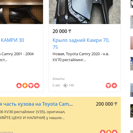
20 000
₸
 КАМРИ 30
Крыло задний Камри 70,
75
 Camry 2001 - 2004
Новая, Toyota Camry 2020 - н.в.
ст...
XV70 рестайлинг...
Алматы
6 авг.
146
Крыло заднее Задняя часть кузова на Toyota Camry XV30
200 000
₸
06 XV30 рестайлинг (V35)
, оригинал,
ЯЙТЕ ЦЕНУ И НАЛИЧИЕ у наших
по указанным номерам. ASPARA MOTORS
тимент автозапчасти на марки такие