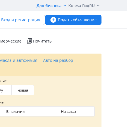
Для бизнеса
Kolesa Гид
RU
Вход и регистрация
Подать объявление
мерческие
Почитать
Масла и автохимия
Авто на разбор
яние
/y
новая
ие
В наличии
На заказ