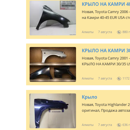
Новая,
Toyota Camry 2006 
на Камри 40-45 EUR USA с
ОТ 18 000 тг и выше в зав
же имеются и другие запч
Алматы
7 августа
880
автомашины. По всем воп
Есть доставка по городу и
КРЫЛО НА КАМРИ 30
Новая,
Toyota Camry 2001 
КРЫЛО НА КАМРИ 30/35 USA
выше в зависимости от мо
другие запчасти в наличи
Алматы
7 августа
1172
всем вопросам можете зво
городу и отправка по рег
Крыло
Новая,
Toyota Highlander 2
оригинал, Продажа автоза
наличии и подзаказ, пряма
крыло. Быстрая доставка п
Алматы
7 августа
636