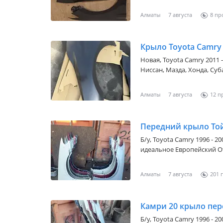
авто запчастей. В Наличии. Адрес Кар сити склады отправка в
регионы гарантия. Отправляем по всем регионам Казахстана и снг
Алматы
7 августа
8
Через фуры, автобусы, ло
индрайвер, поездами, каким вам б
по телефону.
Крыло Toyota Camry 
Новая,
Toyota Camry 2011 
Ниссан, Мазда, Хонда, Суб
Фольцваген, БМВ. Уточняй
Склад находится в городе
Алматы
7 августа
12
383 (нижняя часть момышу
Высылайте фото или техпа
Передний крыло То
Б/y,
Toyota Camry 1996 - 20
идеальное Европейский О
Алматы
7 августа
201
Камри 20 крыло пе
Б/y,
Toyota Camry 1996 - 20