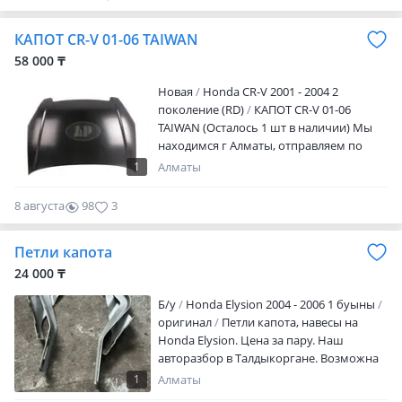
Авиа!
КАПОТ CR-V 01-06 TAIWAN
58 000 ₸
Новая
Honda CR-V 2001 - 2004 2
поколение (RD)
КАПОТ CR-V 01-06
TAIWAN (Осталось 1 шт в наличии) Мы
находимся г Алматы, отправляем по
всем регионам РК, СНГ, все подробности
1
Алматы
по телефону, звоните в любое время или
пишите
8 августа
98
3
Петли капота
24 000 ₸
Б/y
Honda Elysion 2004 - 2006 1 буыны
оригинал
Петли капота, навесы на
Honda Elysion. Цена за пару. Наш
авторазбор в Талдыкоргане. Возможна
отправка по регионам. Просьба,
1
Алматы
звонить в рабочее время. Цену