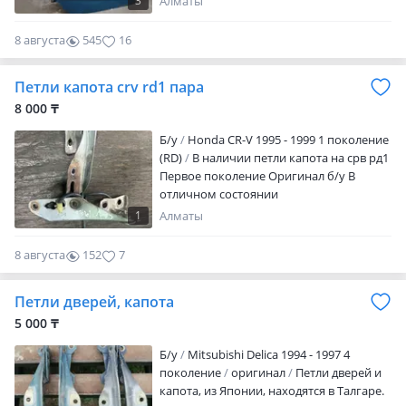
3
Алматы
8 августа
545
16
Петли капота crv rd1 пара
8 000 ₸
Б/y
Honda CR-V 1995 - 1999 1 поколение
(RD)
В наличии петли капота на срв рд1
Первое поколение Оригинал б/у В
отличном состоянии
1
Алматы
8 августа
152
7
Петли дверей, капота
5 000 ₸
Б/y
Mitsubishi Delica 1994 - 1997 4
поколение
оригинал
Петли дверей и
капота, из Японии, находятся в Талгаре.