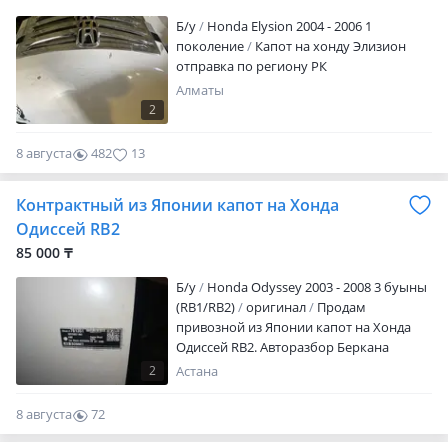
Б/y
Honda Elysion 2004 - 2006 1
поколение
Капот на хонду Элизион
отправка по региону РК
Алматы
2
8 августа
482
13
Контрактный из Японии капот на Хонда
Одиссей RB2
85 000 ₸
Б/y
Honda Odyssey 2003 - 2008 3 буыны
(RB1/RB2)
оригинал
Продам
привозной из Японии капот на Хонда
Одиссей RB2. Авторазбор Беркана
предлагает вашему вниманию
2
Астана
привезенные из Японии двигателя акпп
и кузовные детали на все авто. Есть
8 августа
72
отправка в регионы. Фото и видео по
0
запросу клиента. Цены и наличие