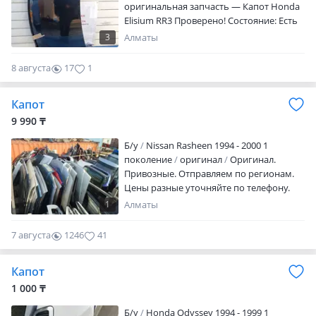
оригинальная запчасть — Капот Honda
Elisium RR3 Проверено! Cостояние: Есть
вмятина Цена может зависеть от курса
3
Алматы
валют — звоните или пишите, уточняйте
по стоимости и наличию! В продаже
8 августа
17
1
имеются другие запчасти на данную
модель автомобиля.
Капот
9 990 ₸
Б/y
Nissan Rasheen 1994 - 2000 1
поколение
оригинал
Оригинал.
Привозные. Отправляем по регионам.
Цены разные уточняйте по телефону.
1
Алматы
7 августа
1246
41
Капот
1 000 ₸
Б/y
Honda Odyssey 1994 - 1999 1