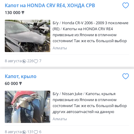
Капот на HONDA CRV RE4, ХОНДА СРВ
товара уточняйте у менеджера.
130 000 ₸
Б/y
Honda CR-V 2006 - 2009 3 поколение
(RE)
Капоты на HONDA CRV RE4
привозные из Японии в отличном
состоянии! Так же есть большой выбор
других автозапчастей на данную
1
Алматы
модель! Наличие и цены уточняйте по
телефону! Работаем с регионами!
8 августа
226
7
Отправка Ж/Д, Такси, Фура, Автобус,
Авиа!
Капот, крыло
60 000 ₸
Б/y
Nissan Juke
Капоты, крылья
привозные из Японии в отличном
состоянии! Так же есть большой выбор
других автозапчастей на данную
модель! Наличие и цены уточняйте по
2
Алматы
телефону! Работаем с регионами!
Отправка Ж/Д, Такси, Фура, Автобус,
8 августа
131
6