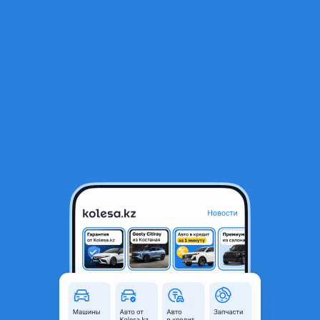
RU
Открыть приложение
1
Автозапчасти
Фильтр
Капот хонда в Казахстане
Найдено 495 объявлений
VIP-предложения
Стать VIP
Капот Nissan presage
80 000 ₸
14