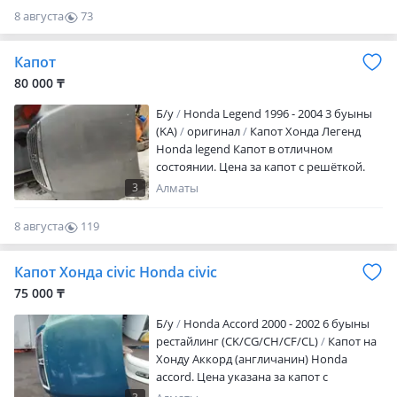
уточняйте!
8 августа
73
0
Капот
80 000 ₸
Б/y
Honda Legend 1996 - 2004 3 буыны
(KA)
оригинал
Капот Хонда Легенд
Honda legend Капот в отличном
состоянии. Цена за капот с решёткой.
Имеется отправка в регионы.
3
Алматы
8 августа
119
0
Капот Хонда civic Honda civic
75 000 ₸
Б/y
Honda Accord 2000 - 2002 6 буыны
рестайлинг (CK/CG/CH/CF/CL)
Капот на
Хонду Аккорд (англичанин) Honda
accord. Цена указана за капот с
решеткой. Отправляем в регионы.