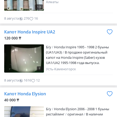
Алматы
13
8 августа
276
16
Капот Honda Inspire UA2
120 000 ₸
Б/y
Honda Inspire 1995 - 1998 2 буыны
(UA1/UA3)
В продаже оригинальный
капот на Honda Inspire (Saber) кузов
UA1/UA2 1995-1998 года выпуска.
Контрактный, доставлен с Японии.
1
Усть-Каменогорск
Отличное состояние. Возможна
отправка по регионам. Мы находимся
8 августа
1616
12
по адресу: Авторазбор «Sakura Motors»,
ул. Бажова, 190 (район Азия Авто).
Капот Honda Elysion
Имеется возможность приобрести
запчасти в кредит через банк. Все
40 000 ₸
вопросы по наличию запчастей и ценам
Б/y
Honda Elysion 2006 - 2008 1 буыны
уточняйте по телефонам.
рестайлинг
оригинал
В наличии