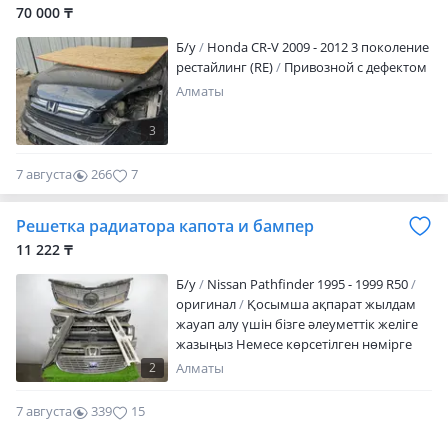
70 000 ₸
Б/y
Honda CR-V 2009 - 2012 3 поколение
рестайлинг (RE)
Привозной с дефектом
Алматы
3
7 августа
266
7
Решетка радиатора капота и бампер
11 222 ₸
Б/y
Nissan Pathfinder 1995 - 1999 R50
оригинал
Қосымша ақпарат жылдам
жауап алу үшін бізге әлеуметтік желіге
жазыңыз Немесе көрсетілген нөмірге
қоңырау шалыңыз. Біздің менеджерден
2
Алматы
тауардың бағасы мен қол жетімділігін
алдын-ала анықтаңыз. Себебі біздің
7 августа
339
15
тауарлардың сатылу бағалары валюта
бағамын ескере отырып өзгереді. BARYS