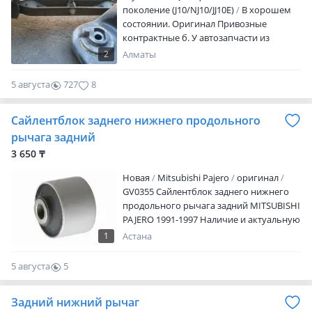
поколение (J10/NJ10/JJ10E)
В хорошем
состоянии. Оригинал Привозные
контрактные б. У автозапчасти из
Японии. Без пробега по РК. Можем
2
Алматы
отправить во все регионы РК. Напишите
и мы обязательно вам ответим. Писать
5 августа
727
8
можете 24/7 а вот звонки принимаются
с 9: 00 до 20: 00 УБЕДИТЕЛЬНАЯ ПРОСЬБА
Сайлентблок заднего нижнего продольного
ПОЗЖЕ 20: 00 НЕ ЗВОНИТЬ В наличии
большой выбор б/у автозапчастей из
рычага задний
Японии на автомобили таких марок как
3 650 ₸
Volvo, Nissan Qashqai, Juke
Новая
Mitsubishi Pajero
оригинал
GV0355 Сайлентблок заднего нижнего
продольного рычага задний MITSUBISHI
PAJERO 1991-1997 Наличие и актуальную
цену уточняйте у менеджера
1
Астана
5 августа
5
0
Задний нижний рычаг