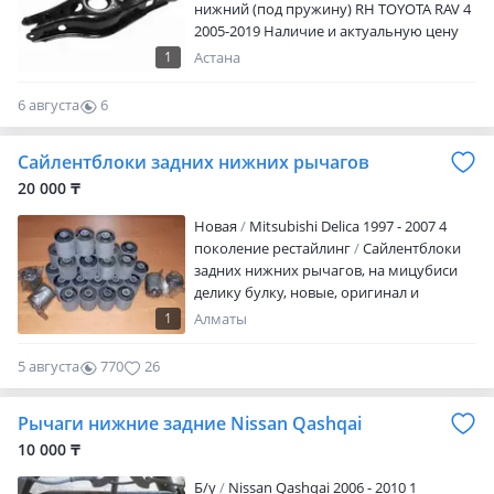
нижний (под пружину) RH TOYOTA RAV 4
2005-2019 Наличие и актуальную цену
уточняйте у менеджера
1
Астана
6 августа
6
0
Сайлентблоки задних нижних рычагов
20 000 ₸
Новая
Mitsubishi Delica 1997 - 2007 4
поколение рестайлинг
Сайлентблоки
задних нижних рычагов, на мицубиси
делику булку, новые, оригинал и
дубликат. Цена указана за комплект.
1
Алматы
Отправка в регионы. График работы:
понедельник-пятница с 9: 00 до 18: 00, с
5 августа
770
26
13: 00 до 14: 00 обед, суббота с 9: 00 до 16:
00, с 13: 00 до 14: 00 обед, воскресенье
Рычаги нижние задние Nissan Qashqai
выходной. Звоните в рабочее время.
Актуальные цены и наличие уточняйте
10 000 ₸
по телефонам.
Б/y
Nissan Qashqai 2006 - 2010 1