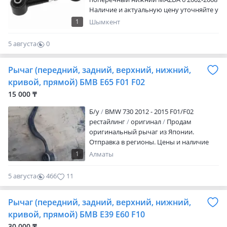
және Қырғызстанға жіберу бар. ВАЛЮТА
Наличие и актуальную цену уточняйте у
БАҒАМЫНЫҢ ТҰРАҚСЫЗДЫҒЫНА
менеджера
БАЙЛАНЫСТЫ САЙМАННЫҢ БАҒАСЫН
1
Шымкент
ТЕЛЕФОН АРҚЫЛЫ АНЫҚТАҢЫЗ. Жұмыс
уақыты 9.00-ден 18.00-ге дейін, түскі
5 августа
0
ассыз. Тек сенбі күні 10.00-ден 17.00-ге
0
дейін. Жексенбі демалыс күні.
Рычаг (передний, задний, верхний, нижний,
кривой, прямой) БМВ E65 F01 F02
15 000 ₸
Б/y
BMW 730 2012 - 2015 F01/F02
рестайлинг
оригинал
Продам
оригинальный рычаг из Японии.
Отправка в регионы. Цены и наличие
уточняйте.
1
Алматы
5 августа
466
11
Рычаг (передний, задний, верхний, нижний,
кривой, прямой) БМВ E39 E60 F10
30 000 ₸