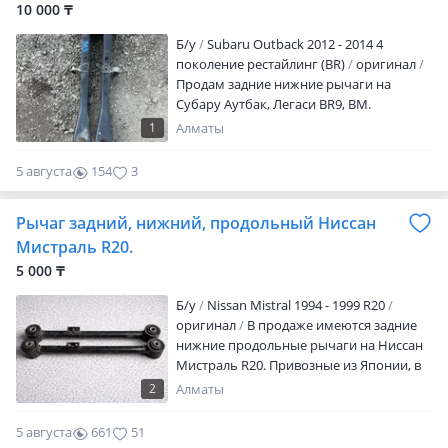
10 000 ₸
Б/y
Subaru Outback 2012 - 2014 4
поколение рестайлинг (BR)
оригинал
Продам задние нижние рычаги на
Субару Аутбак, Легаси BR9, BM.
Привозные из Японии в отличном
1
Алматы
состоянии. Цена указана за 1 шт. Так же
есть большой выбор запчастей на это
5 августа
154
3
авто.
Рычаг задний, нижний, продольный Ниссан
Мистраль R20.
5 000 ₸
Б/y
Nissan Mistral 1994 - 1999 R20
оригинал
В продаже имеются задние
нижние продольные рычаги на Ниссан
Мистраль R20. Привозные из Японии, в
отличном состоянии. Цена за одну
2
Алматы
штуку. Есть Ред и Кредит. Актуальные
цены и наличие уточняйте по телефону.
5 августа
661
51
Отправка в регионы. Также в нашем