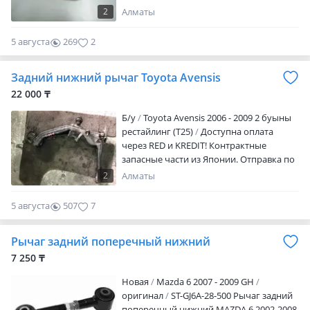
3306772242/94-07122/ Отправка по
2
Алматы
Казахстану транспортными
компаниями и Казпочтой
5 августа
269
2
Задний нижний рычаг Toyota Avensis
22 000 ₸
Б/y
Toyota Avensis 2006 - 2009 2 буыны
рестайлинг (T25)
Доступна оплата
через RED и KREDIT! Контрактные
запасные части из Японии. Отправка по
регионам РК, РФ, KG. В связи с
2
Алматы
НЕСТАБИЛЬНОСТЬЮ КУРСА ВАЛЮТ И
РОСТА ТАМОЖЕННЫХ СТАВОК, ЦЕНЫ И
5 августа
507
7
НАЛИЧИЕ УТОЧНЯТЬ ПО ТЕЛЕФОНУ.
ЗВОНИТЬ В РАБОЧЕЕ ВРЕМЯ с 9.00 до
Рычаг задний поперечный нижний
18.00 без обеда. Воскресенье выходной.
Төлем RED және KREDIT арқылы
7 250 ₸
қолжетімді! Қосалқы бөлшектер/
Новая
Mazda 6 2007 - 2009 GH
саймандар тек қана Япониядан
оригинал
ST-GJ6A-28-500 Рычаг задний
әкелінеді. ҚР Облыстары бойынша, РФ
поперечный нижний MAZDA 6 2002-2008