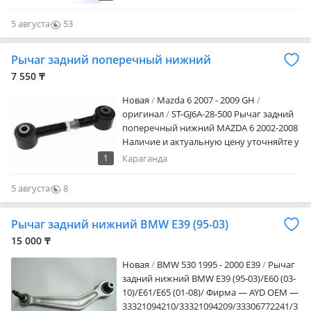
Райымбека 312б, уг. Ул. Брусиловского,
бокс номер 6
5 августа
53
0
Рычаг задний поперечный нижний
7 550 ₸
Новая
Mazda 6 2007 - 2009 GH
оригинал
ST-GJ6A-28-500 Рычаг задний
поперечный нижний MAZDA 6 2002-2008
Наличие и актуальную цену уточняйте у
менеджера
1
Караганда
5 августа
8
0
Рычаг задний нижний BMW E39 (95-03)
15 000 ₸
Новая
BMW 530 1995 - 2000 E39
Рычаг
задний нижний BMW E39 (95-03)/E60 (03-
10)/E61/E65 (01-08)/ Фирма — AYD OEM —
33321094210/33321094209/33306772241/3