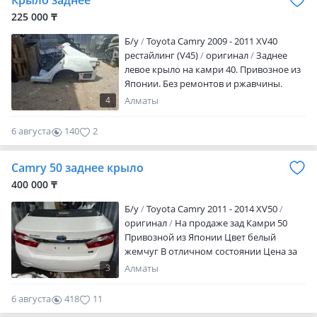
Крыло заднее
Lexus ES, RX, GX, LX В наличии: капоты,
двери, крылья, бампера, крышки
225 000 ₸
багажника, фары и другие кузовные
Б/y
Toyota Camry 2009 - 2011 XV40
детали Оригинал и аналоги Большой
рестайлинг (V45)
оригинал
Заднее
выбор Есть рассрочка и Red Кар Сити, 4
левое крыло на камри 40. Привозное из
ярус, бутик 228 Склад: Баянаул 36А
Японии. Без ремонтов и ржавчины.
Доставка по всему Казахстану Продавец:
Талгат —
4
Алматы
6 августа
140
2
Camry 50 заднее крыло
400 000 ₸
Б/y
Toyota Camry 2011 - 2014 XV50
оригинал
На продаже зад Камри 50
Привозной из Японии Цвет белый
жемчуг В отличном состоянии Цена за
голый задний часть авто Отправка в
3
Алматы
регионы!
6 августа
418
11