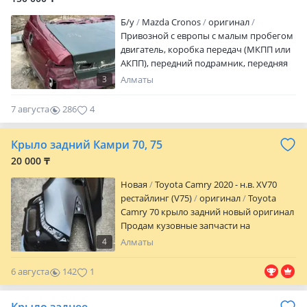
Б/y
Mazda Cronos
оригинал
Привозной с европы с малым пробегом
двигатель, коробка передач (МКПП или
АКПП), передний подрамник, передняя
подвеска (рычаги, стойки, ступицы),
3
Алматы
рулевая рейка, передние тормоза (диски
и суппорта), радиатор и система
7 августа
286
4
охлаждения, интеркулер (если турбо),
передняя часть кузова (лонжероны и
Крыло задний Камри 70, 75
телевизор), крылья, капот, фары,
передний бампер, проводка двигателя,
20 000 ₸
ЭБУ (компьютер двигателя), иногда
Новая
Toyota Camry 2020 - н.в. XV70
часть переднего салона (торпеда, печка
рестайлинг (V75)
оригинал
Toyota
и педали).
Camry 70 крыло задний новый оригинал
Продам кузовные запчасти на
автомобили: Toyota Camry (все
4
Алматы
поколения), Toyota Rav4, Toyota Corolla,
Toyota Highlander, Toyota Land Cruiser
6 августа
142
1
Hyundai Elantra, Sonata, Tucson, Santa Fe
Kia K5 (Optima), Cerato, Sportage, Sorento