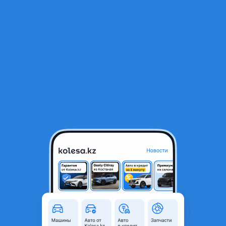
RU
Открыть приложение
1
Автозапчасти
Фильтр
Заднее крыло camry в Казахстане
Найдено 369 объявлений
VIP-предложения
Стать VIP
Крыло задний Камри 70, 75
20 000 ₸
4