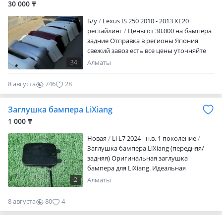
30 000 ₸
капоты, двери, оптика, решётки, зеркала
и другие кузовные элементы. Напишите
Б/y
Lexus IS 250 2010 - 2013 XE20
модель авто и нужную деталь — сразу
рестайлинг
Цены от 30.000 на бампера
скажу цену и наличие!
задние Отправка в регионы Япония
свежий завоз есть все цены уточняйте
34
Алматы
8 августа
746
28
Заглушка бампера LiXiang
1 000 ₸
Новая
Li L7 2024 - н.в. 1 поколение
Заглушка бампера LiXiang (передняя/
задняя) Оригинальная заглушка
бампера для LiXiang. Идеальная
совместимость, прочный материал,
2
Алматы
защита креплений. В наличии и другие
запчасти для вашего авто. Доставка по
8 августа
80
4
Казахстану.