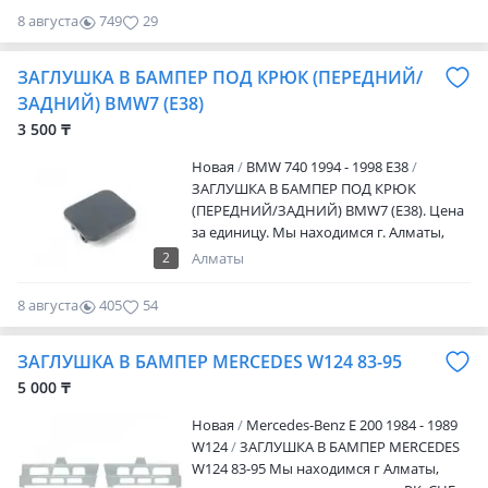
8 августа
749
29
ЗАГЛУШКА В БАМПЕР ПОД КРЮК (ПЕРЕДНИЙ/
ЗАДНИЙ) BMW7 (E38)
3 500 ₸
Новая
BMW 740 1994 - 1998 E38
ЗАГЛУШКА В БАМПЕР ПОД КРЮК
(ПЕРЕДНИЙ/ЗАДНИЙ) BMW7 (E38). Цена
за единицу. Мы находимся г. Алматы,
отправляем по всем регионам РК, СНГ,
2
Алматы
все подробности по телефону, звоните в
любое время или пишите
8 августа
405
54
ЗАГЛУШКА В БАМПЕР MERCEDES W124 83-95
5 000 ₸
Новая
Mercedes-Benz E 200 1984 - 1989
W124
ЗАГЛУШКА В БАМПЕР MERCEDES
W124 83-95 Мы находимся г Алматы,