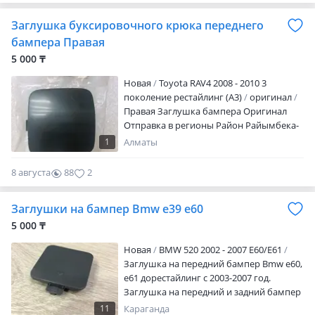
Заглушка буксировочного крюка переднего
бампера Правая
5 000 ₸
Новая
Toyota RAV4 2008 - 2010 3
поколение рестайлинг (A3)
оригинал
Правая Заглушка бампера Оригинал
Отправка в регионы Район Райымбека-
Тлендиева (Ташк-Софья)
1
Алматы
8 августа
88
2
Заглушки на бампер Bmw e39 e60
5 000 ₸
Новая
BMW 520 2002 - 2007 E60/E61
Заглушка на передний бампер Bmw e60,
e61 дорестайлинг с 2003-2007 год.
Заглушка на передний и задний бампер
Bmw e60 рестайлинг с 2007-2010 год. На
11
Караганда