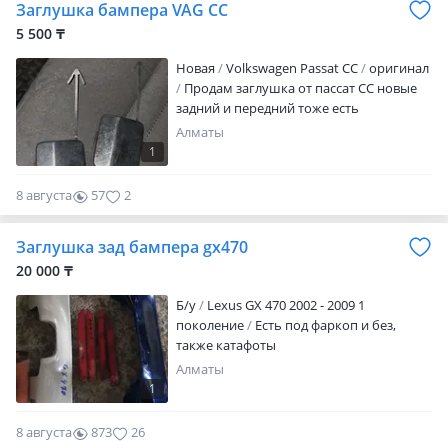
Заглушка бампера VAG CC
5 500 ₸
Новая
Volkswagen Passat CC
оригинал
Продам заглушка от пассат СС новые
задний и передний тоже есть
Алматы
1
8 августа
57
2
Заглушка зад бампера gx470
20 000 ₸
Б/y
Lexus GX 470 2002 - 2009 1
поколение
Есть под фаркоп и без,
также катафоты
Алматы
1
8 августа
873
26