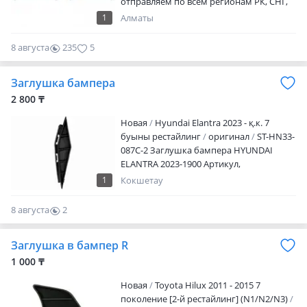
отправляем по всем регионам РК, СНГ,
все подробности по телефону, звоните в
1
Алматы
любое время или пишите
8 августа
235
5
Заглушка бампера
2 800 ₸
Новая
Hyundai Elantra 2023 - қ.к. 7
буыны рестайлинг
оригинал
ST-HN33-
087C-2 Заглушка бампера HYUNDAI
ELANTRA 2023-1900 Артикул,
наименование товара, марка модель
1
Кокшетау
авто, период выпуска Наличие и
актуальную цену уточняйте у
8 августа
2
менеджера Возможна оплата red
0
АВТОТРЕЙД сеть магазинов
Заглушка в бампер R
автозапчастей и установочных центров
Мы находимся по адресу: Ул. Жумабека
1 000 ₸
Ташенова, уч.170В/1 Режим работы: Пн-
Новая
Toyota Hilux 2011 - 2015 7
пт: 09: 00-18: 00 Сб: 10: 00-17: 00 Вс:
поколение [2-й рестайлинг] (N1/N2/N3)
выходной