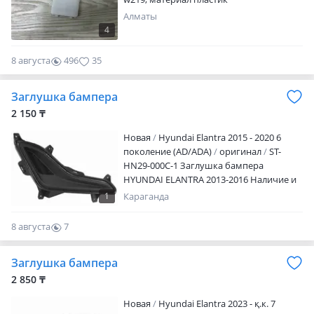
Алматы
4
8 августа
496
35
Заглушка бампера
2 150 ₸
Новая
Hyundai Elantra 2015 - 2020 6
поколение (AD/ADA)
оригинал
ST-
HN29-000C-1 Заглушка бампера
HYUNDAI ELANTRA 2013-2016 Наличие и
актуальную цену уточняйте у
1
Караганда
менеджера
8 августа
7
0
Заглушка бампера
2 850 ₸
Новая
Hyundai Elantra 2023 - қ.к. 7