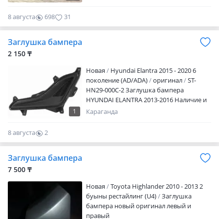
M бампер тоже есть в наличии. Также в
наличии заглушка на передний и задний
8 августа
698
31
бампер Bmw e39. Отправка в регионы.
Заглушка бампера
2 150 ₸
Новая
Hyundai Elantra 2015 - 2020 6
поколение (AD/ADA)
оригинал
ST-
HN29-000C-2 Заглушка бампера
HYUNDAI ELANTRA 2013-2016 Наличие и
актуальную цену уточняйте у
1
Караганда
менеджера
8 августа
2
0
Заглушка бампера
7 500 ₸
Новая
Toyota Highlander 2010 - 2013 2
буыны рестайлинг (U4)
Заглушка
бампера новый оригинал левый и
правый