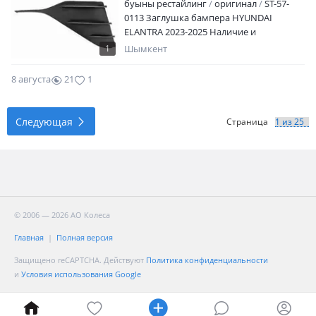
буыны рестайлинг
оригинал
ST-57-
0113 Заглушка бампера HYUNDAI
ELANTRA 2023-2025 Наличие и
актуальную цену уточняйте у
1
Шымкент
менеджера
8 августа
21
1
Следующая
Страница
© 2006 — 2026 АО Колеса
Главная
Полная версия
Защищено reCAPTCHA. Действуют
Политика конфиденциальности
и
Условия использования Google