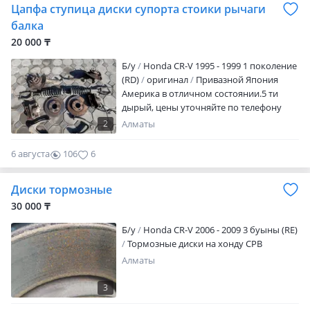
Цапфа ступица диски супорта стоики рычаги
долговечностью. Они имеет 100%
совместимости с заводскими
балка
параметрами тормозной системы.
20 000 ₸
Б/y
Honda CR-V 1995 - 1999 1 поколение
(RD)
оригинал
Привазной Япония
Америка в отличном состоянии.5 ти
дырый, цены уточняйте по телефону
2
Алматы
6 августа
106
6
Диски тормозные
30 000 ₸
Б/y
Honda CR-V 2006 - 2009 3 буыны (RE)
Тормозные диски на хонду СРВ
Алматы
3