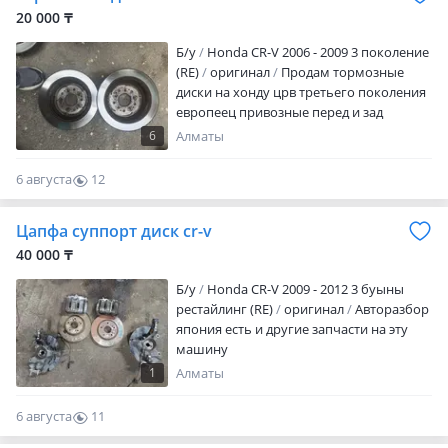
20 000 ₸
Б/y
Honda CR-V 2006 - 2009 3 поколение
(RE)
оригинал
Продам тормозные
диски на хонду црв третьего поколения
европеец привозные перед и зад
6
Алматы
6 августа
12
0
Цапфа суппорт диск cr-v
40 000 ₸
Б/y
Honda CR-V 2009 - 2012 3 буыны
рестайлинг (RE)
оригинал
Авторазбор
япония есть и другие запчасти на эту
машину
1
Алматы
6 августа
11
0