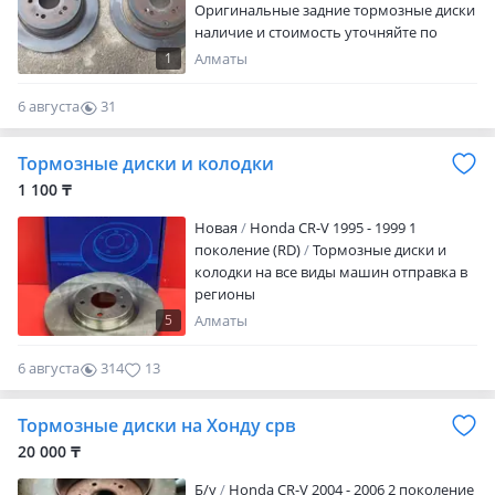
Оригинальные задние тормозные диски
наличие и стоимость уточняйте по
телефону отправка в регионы
1
Алматы
6 августа
31
0
Тормозные диски и колодки
1 100 ₸
Новая
Honda CR-V 1995 - 1999 1
поколение (RD)
Тормозные диски и
колодки на все виды машин отправка в
регионы
5
Алматы
6 августа
314
13
Тормозные диски на Хонду срв
20 000 ₸
Б/y
Honda CR-V 2004 - 2006 2 поколение