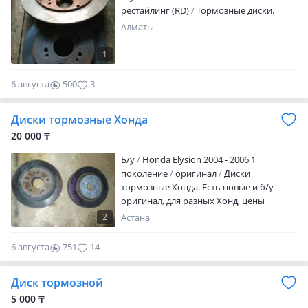
рестайлинг (RD)
Тормозные диски.
Алматы
1
6 августа
500
3
Диски тормозные Хонда
20 000 ₸
Б/y
Honda Elysion 2004 - 2006 1
поколение
оригинал
Диски
тормозные Хонда. Есть новые и б/у
оригинал, для разных Хонд, цены
наличие уточняйте
2
Астана
6 августа
751
14
Диск тормозной
5 000 ₸