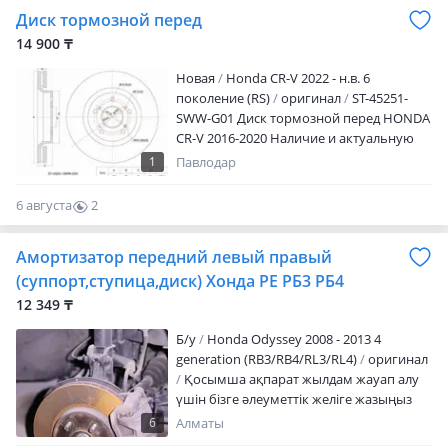
Диск тормозной перед
14 900 ₸
Новая
Honda CR-V 2022 - н.в. 6
поколение (RS)
оригинал
ST-45251-
SWW-G01 Диск тормозной перед HONDA
CR-V 2016-2020 Наличие и актуальную
цену уточняйте у менеджера
1
Павлодар
6 августа
2
0
Амортизатор передний левый правый
(суппорт,ступица,диск) Хонда РЕ РБ3 РБ4
12 349 ₸
Б/y
Honda Odyssey 2008 - 2013 4
generation (RB3/RB4/RL3/RL4)
оригинал
Қосымша ақпарат жылдам жауап алу
үшін бізге әлеуметтік желіге жазыңыз
Немесе көрсетілген нөмірге қоңырау
6
Алматы
шалыңыз. Біздің менеджерден тауардың