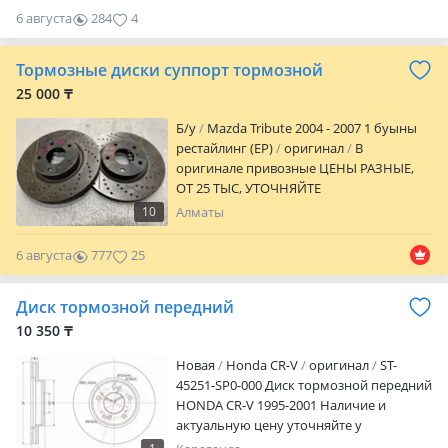
бағасы мен қол жетімділігін алдын-ала
6 августа
284
4
анықтаңыз. Себебі біздің тауарлардың
сатылу бағалары валюта бағамын
Тормозные диски суппорт тормозной
ескере отырып өзгереді. BARYS AUTO
авто бөлшектері. Автокөлік
25 000 ₸
бөлшектерінің кең таңдауы. Жапония,
Б/y
Mazda Tribute 2004 - 2007 1 буыны
Еуропа және АҚШ-тан түпнұсқа
рестайлинг (EP)
оригинал
В
бөлшектері. ҚР өңірлері бойынша
оригинале привозные ЦЕНЫ РАЗНЫЕ,
жөнелту бар. Жұмыс уақыты сағат 9: 00-
ОТ 25 ТЫС, УТОЧНЯЙТЕ
18: 00-ге дейін, 13: 00-14: 00-ге дейін түскі
үзіліс. Демалыссыз. / Для более
10
Алматы
подробной информации и быстрого
ответа пишите нам в соцсеть Или
6 августа
777
25
звоните по указанному номеру.
Предварительно уточняйте цену и
Диск тормозной передний
наличие товара у нашего менеджера.
10 350 ₸
Так как наши товары привозные цены
меняются с учетом курс валют.
Новая
Honda CR-V
оригинал
ST-
Авторазбор BARYS AUTO. Широкий
45251-SP0-000 Диск тормозной передний
выбор автозапчастей. Оригинальные
HONDA CR-V 1995-2001 Наличие и
запчасти из Японии, Европы, ОАЭ и США.
актуальную цену уточняйте у
Есть отправка по регионам РК. Время
менеджера