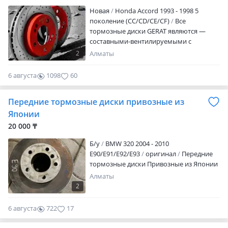
Новая
Honda Accord 1993 - 1998 5
поколение (CC/CD/CE/CF)
Все
тормозные диски GERAT являются —
составными-вентилируемыми с
перфорацией и насечками. Что
2
Алматы
обеспечивает эффективнейшее
охлаждение при интенсивном
6 августа
1098
60
торможении. Тормоза не пропадут и не
станут "мягкими" как это происходит на
Передние тормозные диски привозные из
штатных системах. Тормозные диски
являются ключевой деталью в
Японии
тормозной системе, т. К. Именно они
20 000 ₸
входят в контакт с тормозными
колодками. При взаимодействия этих
Б/y
BMW 320 2004 - 2010
элементов возникает трение, в
E90/E91/E92/E93
оригинал
Передние
результате чего скорость вращения
тормозные диски Привозные из Японии
диска, а вместе с тем и колеса
Алматы
замедляется. И автомобиль, или любое
2
другое транспортное средство,
замедляется вплоть до полной
6 августа
722
17
остановки. Тормозные диски Gerat
отличаются высоким качеством и