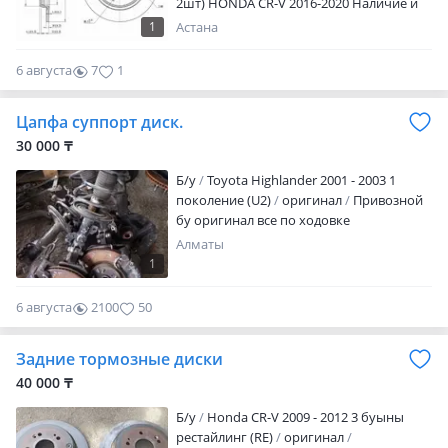
2шт) HONDA CR-V 2016-2020 Наличие и
автомобилей. При установке запчастей
актуальную цену уточняйте у
в нашем автосервисе предоставляется
1
Астана
менеджера
гарантия от 3 до 6 месяцев. Работаем
без выходных. Поможем подобрать
6 августа
7
1
необходимые запчасти, предложим
оптимальное решение по цене и
Цапфа суппорт диск.
качеству, а также выполним
30 000 ₸
профессиональную установку с
гарантией.
Б/y
Toyota Highlander 2001 - 2003 1
поколение (U2)
оригинал
Привозной
бу оригинал все по ходовке
Алматы
1
6 августа
2100
50
Задние тормозные диски
40 000 ₸
Б/y
Honda CR-V 2009 - 2012 3 буыны
рестайлинг (RE)
оригинал