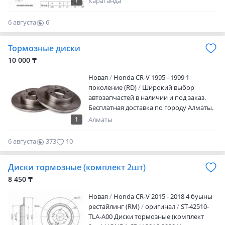
1
Караганда
работы с 9: 00-18: 00 с перерывом 13: 00-
14: 00. Без выходных.
6 августа
6
0
Тормозные диски
10 000 ₸
Новая
Honda CR-V 1995 - 1999 1
поколение (RD)
Широкий выбор
автозапчастей в наличии и под заказ.
Бесплатная доставка по городу Алматы.
Отправка в любые регионы Казахстана
1
Алматы
и СНГ любым удобным способом:
поездом, автобусом, самолётом и
6 августа
373
10
транспортными компаниями. Доступны
кредит и рассрочка. Наличие,
Диски тормозные (комплект 2шт)
совместимость и актуальную стоимость
уточняйте перед заказом. Также
8 450 ₸
оказываем услуги автосервиса:
Новая
Honda CR-V 2015 - 2018 4 буыны
профессиональная установка
рестайлинг (RM)
оригинал
ST-42510-
автозапчастей, диагностика, ремонт и
TLA-A00 Диски тормозные (комплект
техническое обслуживание