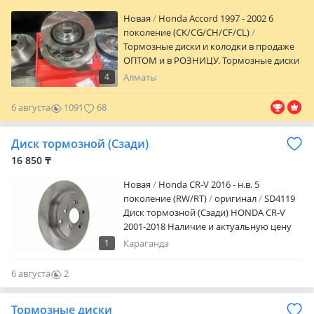
Новая
Honda Accord 1997 - 2002 6
поколение (CK/CG/CH/CF/CL)
Тормозные диски и колодки в продаже
ОПТОМ и в РОЗНИЦУ. Тормозные диски
передние и задние разных брендов
4
Алматы
имеются в наличии. Доставка по всему
РК. Хорошие товары за хорошие цены.
6 августа
1091
68
Звоните уточняйте цены!
Диск тормозной (Сзади)
16 850 ₸
Новая
Honda CR-V 2016 - н.в. 5
поколение (RW/RT)
оригинал
SD4119
Диск тормозной (Сзади) HONDA CR-V
2001-2018 Наличие и актуальную цену
уточняйте у менеджера
1
Караганда
6 августа
2
0
Тормозные диски