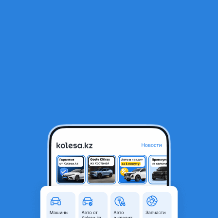
RU
Открыть приложение
1
Автозапчасти
Фильтр
Диски на хонда срв в Казахстане
Найдено 151 объявление
VIP-предложения
Стать VIP
Тормозные диски
8 000 ₸
4