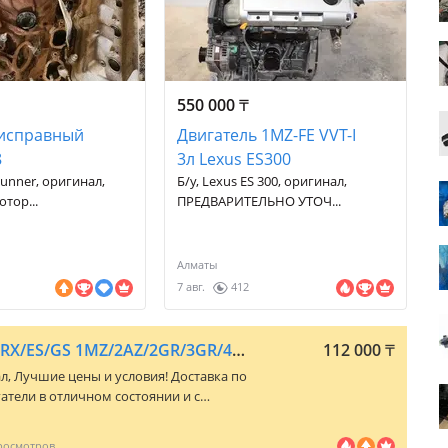
550 000
₸
 исправный
Двигатель 1MZ-FE VVT-I
8
3л Lexus ES300
Runner, оригинал,
Б/у, Lexus ES 300, оригинал,
тор...
ПРЕДВАРИТЕЛЬНО УТОЧ...
Алматы
7 авг.
412
Двигатель на LEXUS RX/ES/GS 1MZ/2AZ/2GR/3GR/4GR VVT-I С ГАРАНТИЕЙ!
112 000
₸
ал, Лучшие цены и условия! Доставка по
гатели в отличном состоянии и с
 пробега по СНГ. Большой