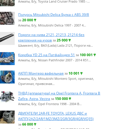
Алматы, Б/у, Toyota Land Cruiser Prado 1985 -…
Полуось Mitsubishi Delica Булка с ABS 39/8
20 000
₸
за
Алматы, Б/у, Mitsubishi Delica 1997 - 2007 4…
Пороги на нива 2121, 21213, 21214 без
крепления на кузов
25 000
₸
за
Шымкент, Б/у, ВАЗ (Lada) Lada 2121, Пороги на…
Коробка YD 25 на Патфайндер 51
100 001
₸
за
Алматы, Б/у, Nissan Pathfinder 2007 - 2014 R51…
АКПП Монтеро вафельная
10 001
₸
за
Алматы, Б/у, Mitsubishi Montero Sport, оригинал,
Оригинал, привозная…
ТНВД (аппаратура) на Opel Frontera A, Frontera B
Zafira, Astra, Vectra
150 000
₸
за
Алматы, Б/у, Opel Frontera 1998 - 2004 B…
ДВИГАТЕЛИ 2AR-FE TOYOTA, LEXUS ДВС и
АКПП(2AZ/2AR/1MZ/3MZ/2GR/3GR/4GR/VQ35)
66 000
₸
за