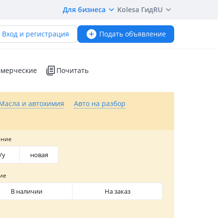
Для бизнеса
Kolesa Гид
RU
Вход и регистрация
Подать объявление
мерческие
Почитать
Масла и автохимия
Авто на разбор
яние
/y
новая
ие
В наличии
На заказ