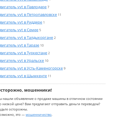
вигатель vvt в Павлодаре
7
вигатель vvt в Петропавловске
11
вигатель vvt в Риддере
1
вигатель vvt в Семее
5
вигатель vvt в Талдыкоргане
2
вигатель vvt в Таразе
10
вигатель vvt в Туркестане
2
вигатель vvt в Уральске
10
вигатель vvt в Усть-Каменогорске
9
вигатель vvt в Шымкенте
11
Осторожно, мошенники!
ы нашли объявление о продаже машины в отличном состоянии
о низкой цене? Вам предлагают отправить деньги переводом?
удьте осторожны.
озможно, это —
мошенничество
.