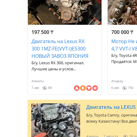
197 500
₸
700 000
₸
Двигатель на Lexus RX
Мотор Не
300 1MZ-FE(VVT-i)ES300
4,7 VVT-I V
НОВЫЙ ЗАВОЗ ЯПОНИЯ
Б/у, Toyota 4
Продаётся: Мо
Б/у, Lexus RX 300, оригинал,
Лучшие цены и услов...
Алматы
Атырау
7 авг.
88
6 авг.
756
Б/y,
Toyota Camry
, оригин
всему Казахстану! Все дви
гарантией! Привозные аукционные двигатели с Японии с
минимальными пробегами, без
Алматы
7 августа
29