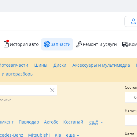
История авто
Запчасти
Ремонт и услуги
Ком
Мотозапчасти
Шины
Диски
Аксессуары и мультимедиа
 и авторазборы
Состо
б
поиска.
Налич
мкент
Павлодар
Актобе
Костанай
ещё
Цена
cedes-Benz
Mitsubishi
Kia
ещё