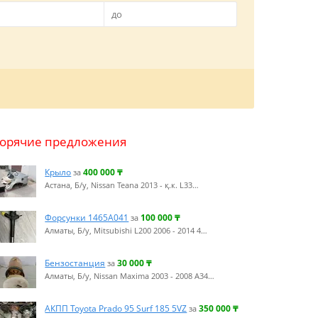
Горячие предложения
Крыло
400 000
₸
за
Астана, Б/у, Nissan Teana 2013 - қ.к. L33…
Форсунки 1465A041
100 000
₸
за
Алматы, Б/у, Mitsubishi L200 2006 - 2014 4…
Бензостанция
30 000
₸
за
Алматы, Б/у, Nissan Maxima 2003 - 2008 A34…
АКПП Toyota Prado 95 Surf 185 5VZ
350 000
₸
за