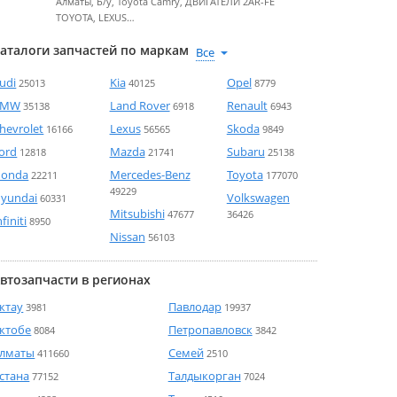
Алматы, Б/у, Toyota Camry, ДВИГАТЕЛИ 2AR-FE
TOYOTA, LEXUS…
аталоги запчастей по маркам
udi
Kia
Opel
25013
40125
8779
BMW
Land Rover
Renault
35138
6918
6943
hevrolet
Lexus
Skoda
16166
56565
9849
ord
Mazda
Subaru
12818
21741
25138
onda
Mercedes-Benz
Toyota
22211
177070
49229
yundai
Volkswagen
60331
Mitsubishi
47677
36426
nfiniti
8950
Nissan
56103
втозапчасти в регионах
ктау
Павлодар
3981
19937
ктобе
Петропавловск
8084
3842
лматы
Семей
411660
2510
стана
Талдыкорган
77152
7024