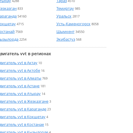
тырау
Тараз
4288
4510
езказган
Темиртау
833
985
араганда
Уральск
54160
2817
окшетау
Усть-Каменогорск
4715
8058
останай
Шымкент
7569
34550
ызылорда
Экибастуз
2254
568
вигатель vvt в регионах
вигатель vvt в Актау
10
вигатель vvt в Актобе
16
вигатель vvt в Алматы
769
вигатель vvt в Астане
181
вигатель vvt в Атырау
14
вигатель vvt в Жезказгане
3
вигатель vvt в Караганде
23
вигатель vvt в Кокшетау
4
вигатель vvt в Костанае
15
вигатель vvt в Кызылорде
4