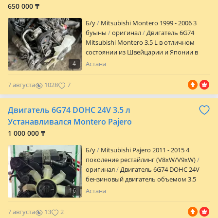
650 000 ₸
Б/y
Mitsubishi Montero 1999 - 2006 3
буыны
оригинал
Двигатель 6G74
Mitsubishi Montero 3.5 L в отличном
состоянии из Швейцарии и Японии в
наличии и под заказ. Поступление
4
Астана
товара каждый месяц. Гарантия есть.
Работаем со всеми регионами. За более
7 августа
1028
7
подробной информацией звоните. На
сообщения не отвечаем. Время для
Двигатель 6G74 DOHC 24V 3.5 л
звонков с 9: 00 до 20: 00 каждый день.
Устанавливался Montero Pajero
1 000 000 ₸
Б/y
Mitsubishi Pajero 2011 - 2015 4
поколение рестайлинг (V8xW/V9xW)
оригинал
Двигатель 6G74 DOHC 24V
бензиновый двигатель объемом 3.5
литра и мощностью 200 — 245 л. С. С.
16
Астана
Устанавливался на Mitsubishi Montero
(04.2000 — 08.2002) 3 поколение,
7 августа
13
2