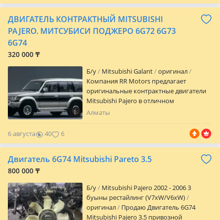
Mitsubishi Pajero 04) 4 поколение, V80,
Mitsubishi Pajero (05.2003 — 03.2006) 3
ДВИГАТЕЛЬ КОНТРАКТНЫЙ MITSUBISHI
поколение, V60, Гарантия 20 дней.
Доставка по всему Казахстану.
PAJERO. МИТСУБИСИ ПОДЖЕРО 6G72 6G73
Рассрочка, Ред. Наш адрес г. Астана, ул.
6G74
Кенжина 5/7, Автомаркет ПМК, ангар 17.
320 000 ₸
Б/y
Mitsubishi Galant
оригинал
Компания RR Motors предлагает
оригинальные контрактные двигатели
Mitsubishi Pajero в отличном
техническом состоянии. В наличии
1
Алматы
бензиновые и дизельные двигатели для
всех поколений Mitsubishi Pajero: Pajero
6 августа
40
6
I, II, III, IV, а также Pajero Sport. Доступны
популярные двигатели серий 4D56,
Двигатель 6G74 Mitsubishi Pareto 3.5
4M40, 4M41, 6G72, 6G74, 6G75, 4G64, 4G54
и другие. Все двигатели поставляются
800 000 ₸
напрямую из Японии без пробега по
Б/y
Mitsubishi Pajero 2002 - 2006 3
Казахстану и проходят обязательную
буыны рестайлинг (V7xW/V6xW)
проверку перед продажей. Каждый
оригинал
Продаю Двигатель 6G74
мотор тщательно диагностируется:
Mitsubishi Pajero 3.5 привозной
проверяем компрессию, работу