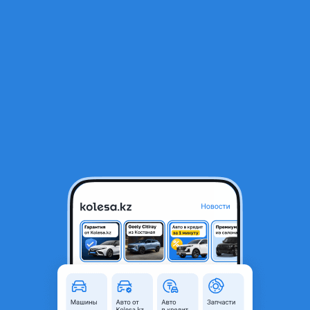
RU
Открыть приложение
1
Автозапчасти
Фильтр
Двигатель 6g74 в Казахстане
Найдено 487 объявлений
VIP-предложения
Стать VIP
4G64 4G63 4G69 4G15 4B12 4B11 4B10 6G72 6G73
6G74 МОТОР ДВИГАТЕЛЬ
230 000 ₸