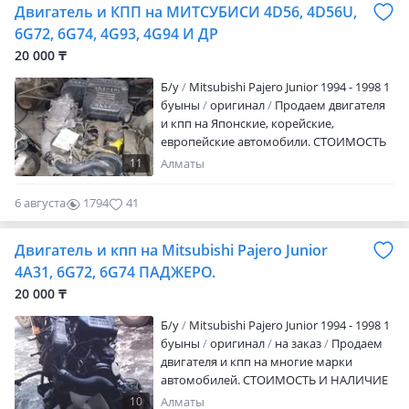
Двигатель и КПП на МИТСУБИСИ 4D56, 4D56U,
6G72, 6G74, 4G93, 4G94 И ДР
20 000 ₸
Б/y
Mitsubishi Pajero Junior 1994 - 1998 1
буыны
оригинал
Продаем двигателя
и кпп на Японские, корейские,
европейские автомобили. СТОИМОСТЬ
И НАЛИЧИЕ УТОЧНЯЙТЕ ПО ТЕЛЕФОНУ.
11
Алматы
ПОЖАЛУЙСТА, ЕСЛИ ВЫ НЕ
ДОЗВОНИЛИСЬ. ПИШИТЕ. 4N15 4A90
6 августа
1794
41
4A91 4B11 4B12 4D56 4G63 4G63TURBO
4G64 4G69 4G93 4G94 4M41 4M41 Товары
Двигатель и кпп на Mitsubishi Pajero Junior
в наличии, оригинал, б/у. Состояние
отличное, без пробега по Казахстану.
4А31, 6G72, 6G74 ПАДЖЕРО.
Срок на установку и проверку 14 дней с
20 000 ₸
момента покупки. Доставка и оплата.
Поможем организовать доставку по
Б/y
Mitsubishi Pajero Junior 1994 - 1998 1
регионам РК, РФ и КР. * Самовывоз —
буыны
оригинал
на заказ
Продаем
улица Зелинского 97/1 * Доставка по
двигателя и кпп на многие марки
городу Алматы — от 5000 тг. * До
автомобилей. СТОИМОСТЬ И НАЛИЧИЕ
транспортной компании в г. Алматы —
УТОЧНЯЙТЕ ПО ТЕЛЕФОНУ.
10
Алматы